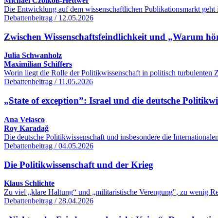
Michael Czolkoß-Hettwer
Die Entwicklung auf dem wissenschaftlichen Publikationsmarkt geht 
Debattenbeitrag / 12.05.2026
Zwischen Wissenschaftsfeindlichkeit und „Warum hört
Julia Schwanholz
Maximilian Schiffers
Worin liegt die Rolle der Politikwissenschaft in politisch turbulente
Debattenbeitrag / 11.05.2026
„State of exception”: Israel und die deutsche Politikw
Ana Velasco
Roy Karadağ
Die deutsche Politikwissenschaft und insbesondere die International
Debattenbeitrag / 04.05.2026
Die Politikwissenschaft und der Krieg
Klaus Schlichte
Zu viel „klare Haltung“ und „militaristische Verengung", zu wenig R
Debattenbeitrag / 28.04.2026