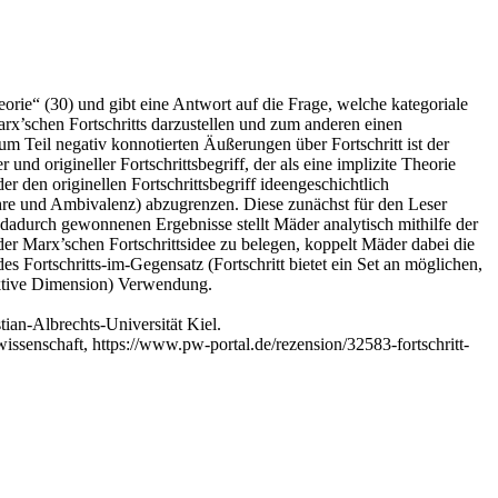
eorie“ (30) und gibt eine Antwort auf die Frage, welche kategoriale
Marx’schen Fortschritts darzustellen und zum anderen einen
zum Teil negativ konnotierten Äußerungen über Fortschritt ist der
 und origineller Fortschrittsbegriff, der als eine implizite Theorie
 den originellen Fortschrittsbegriff ideengeschichtlich
lehre und Ambivalenz) abzugrenzen. Diese zunächst für den Leser
dadurch gewonnenen Ergebnisse stellt Mäder analytisch mithilfe der
r Marx’schen Fortschrittsidee zu belegen, koppelt Mäder dabei die
es Fortschritts-im-Gegensatz (Fortschritt bietet ein Set an möglichen,
spektive Dimension) Verwendung.
tian-Albrechts-Universität Kiel.
ikwissenschaft, https://www.pw-portal.de/rezension/32583-fortschritt-