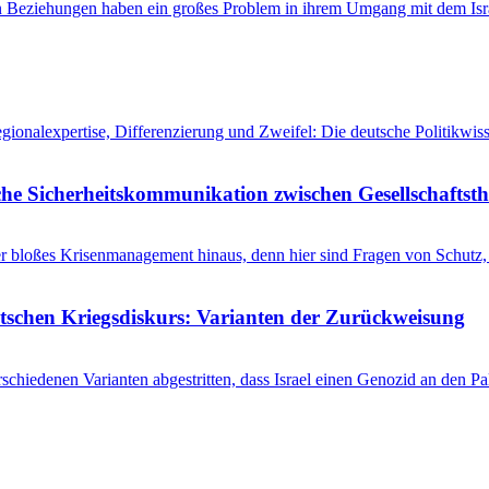
en Beziehungen haben ein großes Problem in ihrem Umgang mit dem Isra
egionalexpertise, Differenzierung und Zweifel: Die deutsche Politikw
he Sicherheitskommunikation zwischen Gesellschaftsth
r bloßes Krisenmanagement hinaus, denn hier sind Fragen von Schutz, 
utschen Kriegsdiskurs: Varianten der Zurückweisung
schiedenen Varianten abgestritten, dass Israel einen Genozid an den 