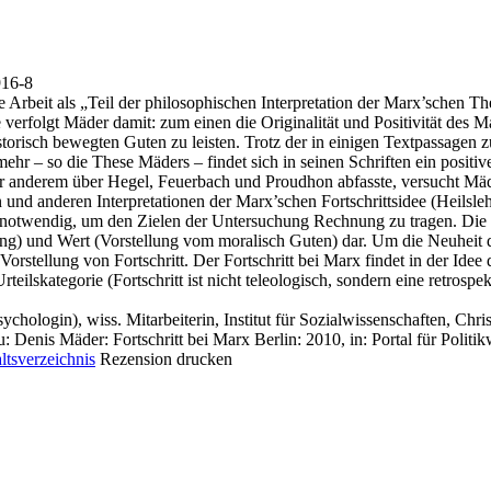
916-8
e Arbeit als „Teil der philosophischen Interpretation der Marx’schen Th
e verfolgt Mäder damit: zum einen die Originalität und Positivität des 
istorisch bewegten Guten zu leisten. Trotz der in einigen Textpassagen 
ehr – so die These Mäders – findet sich in seinen Schriften ein positiver
r anderem über Hegel, Feuerbach und Proudhon abfasste, versucht Mäder
n und anderen Interpretationen der Marx’schen Fortschrittsidee (Heils
t notwendig, um den Zielen der Untersuchung Rechnung zu tragen. Die 
) und Wert (Vorstellung vom moralisch Guten) dar. Um die Neuheit de
stellung von Fortschritt. Der Fortschritt bei Marx findet in der Idee d
teilskategorie (Fortschritt ist nicht teleologisch, sondern eine retro
hologin), wiss. Mitarbeiterin, Institut für Sozialwissenschaften, Chris
zu: Denis Mäder
: Fortschritt bei Marx Berlin: 2010, in: Portal für Polit
ltsverzeichnis
Rezension drucken