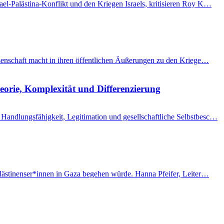
el-Palästina-Konflikt und den Kriegen Israels, kritisieren Roy K…
issenschaft macht in ihren öffentlichen Äußerungen zu den Kriege…
eorie, Komplexität und Differenzierung
Handlungsfähigkeit, Legitimation und gesellschaftliche Selbstbesc…
Palästinenser*innen in Gaza begehen würde. Hanna Pfeifer, Leiter…