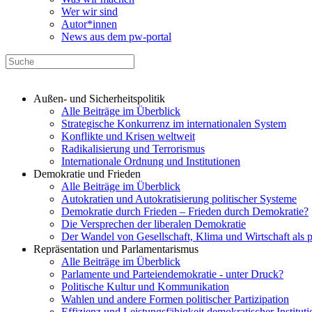
Wer wir sind
Autor*innen
News aus dem pw-portal
Außen- und Sicherheitspolitik
Alle Beiträge im Überblick
Strategische Konkurrenz im internationalen System
Konflikte und Krisen weltweit
Radikalisierung und Terrorismus
Internationale Ordnung und Institutionen
Demokratie und Frieden
Alle Beiträge im Überblick
Autokratien und Autokratisierung politischer Systeme
Demokratie durch Frieden – Frieden durch Demokratie?
Die Versprechen der liberalen Demokratie
Der Wandel von Gesellschaft, Klima und Wirtschaft als 
Repräsentation und Parlamentarismus
Alle Beiträge im Überblick
Parlamente und Parteiendemokratie - unter Druck?
Politische Kultur und Kommunikation
Wahlen und andere Formen politischer Partizipation
Effizienz und Leistungsfähigkeit demokratischer Institut