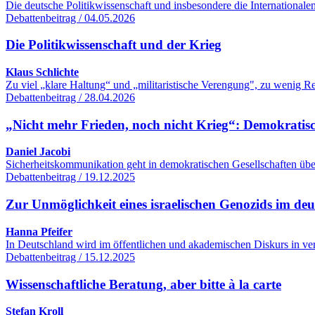
Die deutsche Politikwissenschaft und insbesondere die International
Debattenbeitrag / 04.05.2026
Die Politikwissenschaft und der Krieg
Klaus Schlichte
Zu viel „klare Haltung“ und „militaristische Verengung", zu wenig R
Debattenbeitrag / 28.04.2026
„Nicht mehr Frieden, noch nicht Krieg“: Demokratisc
Daniel Jacobi
Sicherheitskommunikation geht in demokratischen Gesellschaften übe
Debattenbeitrag / 19.12.2025
Zur Unmöglichkeit eines israelischen Genozids im de
Hanna Pfeifer
In Deutschland wird im öffentlichen und akademischen Diskurs in ver
Debattenbeitrag / 15.12.2025
Wissenschaftliche Beratung, aber bitte à la carte
Stefan Kroll