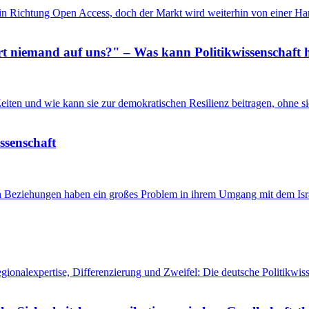
in Richtung Open Access, doch der Markt wird weiterhin von einer Ha
 niemand auf uns?" – Was kann Politikwissenschaft h
n Zeiten und wie kann sie zur demokratischen Resilienz beitragen, ohne
issenschaft
en Beziehungen haben ein großes Problem in ihrem Umgang mit dem Isra
egionalexpertise, Differenzierung und Zweifel: Die deutsche Politikw