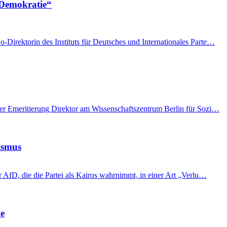
 Demokratie“
Direktorin des Instituts für Deutsches und Internationales Parte…
ner Emeritierung Direktor am Wissenschaftszentrum Berlin für Sozi…
lismus
 AfD, die die Partei als Kairos wahrnimmt, in einer Art „Verlu…
ie