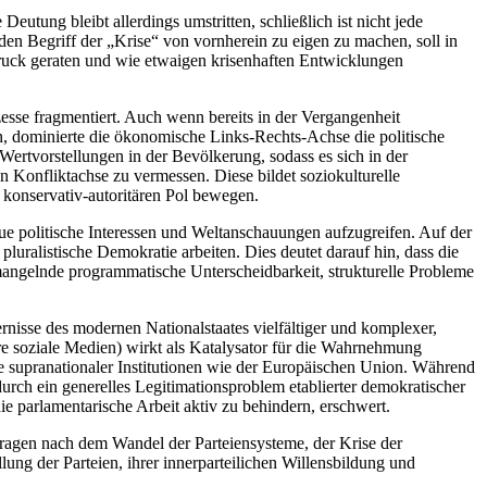
utung bleibt allerdings umstritten, schließlich ist nicht jede
 den Begriff der „Krise“ von vornherein zu eigen zu machen, soll in
ruck geraten und wie etwaigen krisenhaften Entwicklungen
ozesse fragmentiert. Auch wenn bereits in der Vergangenheit
n, dominierte die ökonomische Links-Rechts-Achse die politische
 Wertvorstellungen in der Bevölkerung, sodass es sich in der
n Konfliktachse zu vermessen. Diese bildet soziokulturelle
 konservativ-autoritären Pol bewegen.
eue politische Interessen und Weltanschauungen aufzugreifen. Auf der
luralistische Demokratie arbeiten. Dies deutet darauf hin, dass die
 mangelnde programmatische Unterscheidbarkeit, strukturelle Probleme
rnisse des modernen Nationalstaates vielfältiger und komplexer,
re soziale Medien) wirkt als Katalysator für die Wahrnehmung
e supranationaler Institutionen wie der Europäischen Union. Während
durch ein generelles Legitimationsproblem etablierter demokratischer
e parlamentarische Arbeit aktiv zu behindern, erschwert.
ragen nach dem Wandel der Parteiensysteme, der Krise der
ung der Parteien, ihrer innerparteilichen Willensbildung und