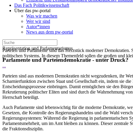
Das Fach Politikwissenschaft
Über das pw-portal
Was wir machen
Wer wir sind
Autor*innen
News aus dem pw-portal
Repräsentation und Parlamentarismus
Parteien und Parlamente sind das Herzstück moderner Demokratien. Schl
politischen Systems. In diesem Themenfeld sollen die großen und kl
Parlamente und Parteiendemokratie - unter Druck?
...
Parteien sind aus modernen Demokratien nicht wegzudenken, ihr Wett
Scharnierfunktion zwischen Staat und Gesellschaft ein, indem sie die I
Entscheidungsprozesse einbringen. Damit ermöglichen sie den Bürger*i
Rekrutierung politischer Eliten und sind durch die Wahrnehmung von
Herrschaft beteiligt.
Auch Parlamente sind lebenswichtig für die moderne Demokratie, weil
Gesetzen, die Kontrolle des Regierungshandelns und die Wahl verschie
Regierungssystemen: Während die Regierung in parlamentarischen Sys
Parlamentsmehrheit, um im Amt bleiben zu können. Dieser zentrale 
die Fraktionsdisziplin.