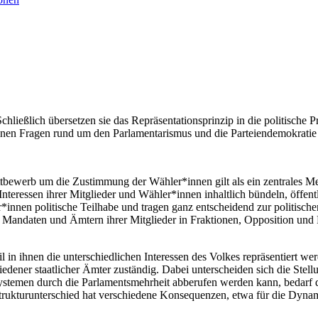
ießlich übersetzen sie das Repräsentationsprinzip in die politische Pr
einen Fragen rund um den Parlamentarismus und die Parteiendemokratie
bewerb um die Zustimmung der Wähler*innen gilt als ein zentrales Me
nteressen ihrer Mitglieder und Wähler*innen inhaltlich bündeln, öffentl
nnen politische Teilhabe und tragen ganz entscheidend zur politischen
 Mandaten und Ämtern ihrer Mitglieder in Fraktionen, Opposition und
 in ihnen die unterschiedlichen Interessen des Volkes repräsentiert w
dener staatlicher Ämter zuständig. Dabei unterscheiden sich die Stell
temen durch die Parlamentsmehrheit abberufen werden kann, bedarf die
Strukturunterschied hat verschiedene Konsequenzen, etwa für die Dyna