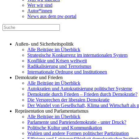
Wer wir sind
Autor*innen
News aus dem pw-portal
Außen- und Sicherheitspolitik
Alle Beiträge im Überblick
Strategische Konkurrenz im internationalen System
Konflikte und Krisen weltweit
Radikalisierung und Terrorismus
Internationale Ordnung und Institutionen
Demokratie und Frieden
Alle Beiträge im Überblick
Autokratien und Autokratisierung politischer Systeme
Demokratie durch Frieden – Frieden durch Demokratie?
Die Versprechen der liberalen Demokratie
Der Wandel von Gesellschaft, Klima und Wirtschaft als 
Repräsentation und Parlamentarismus
Alle Beiträge im Überblick
Parlamente und Parteiendemokratie - unter Druck?
Politische Kultur und Kommunikation
Wahlen und andere Formen politischer Partizipation
Effizienz und Leistungsfähigkeit demokratischer Institut