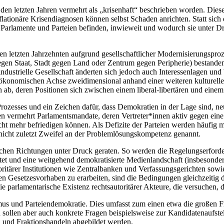
en letzten Jahren vermehrt als „krisenhaft“ beschrieben worden. Diese De
flationäre Krisendiagnosen können selbst Schaden anrichten. Statt sich
Parlamente und Parteien befinden, inwieweit und wodurch sie unter D
 den letzten Jahrzehnten aufgrund gesellschaftlicher Modernisierungspr
gegen Staat, Stadt gegen Land oder Zentrum gegen Peripherie) bestande
ndustrielle Gesellschaft änderten sich jedoch auch Interessenlagen und
ur ökonomischen Achse zweidimensional anhand einer weiteren kulturelle
 ab, deren Positionen sich zwischen einem liberal-libertären und einem
s Prozesses und ein Zeichen dafür, dass Demokratien in der Lage sind, n
n vermehrt Parlamentsmandate, deren Vertreter*innen aktiv gegen eine p
icht mehr befriedigen können. Als Defizite der Parteien werden häufig
nicht zuletzt Zweifel an der Problemlösungskompetenz genannt.
lichen Richtungen unter Druck geraten. So werden die Regelungserforde
tet und eine weitgehend demokratisierte Medienlandschaft (insbesonde
itärer Institutionen wie Zentralbanken und Verfassungsgerichten sowi
elen Gesetzesvorhaben zu erarbeiten, sind die Bedingungen gleichzeitig 
arlamentarische Existenz rechtsautoritärer Akteure, die versuchen, di
us und Parteiendemokratie. Dies umfasst zum einen etwa die großen F
ollen aber auch konkrete Fragen beispielsweise zur Kandidatenaufstell
n und Fraktionshandeln abgebildet werden.