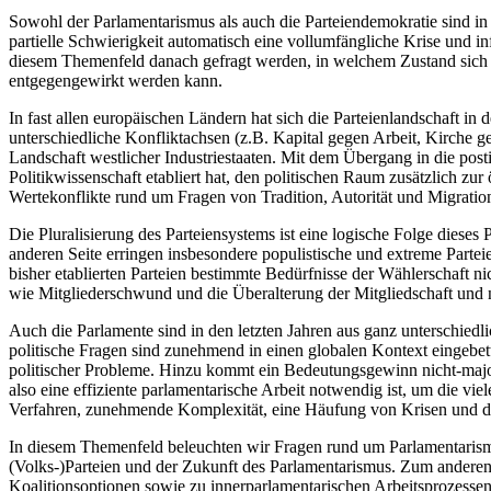
Sowohl der Parlamentarismus als auch die Parteiendemokratie sind in d
partielle Schwierigkeit automatisch eine vollumfängliche Krise und in
diesem Themenfeld danach gefragt werden, in welchem Zustand sich 
entgegengewirkt werden kann.
In fast allen europäischen Ländern hat sich die Parteienlandschaft in
unterschiedliche Konfliktachsen (z.B. Kapital gegen Arbeit, Kirche 
Landschaft westlicher Industriestaaten. Mit dem Übergang in die posti
Politikwissenschaft etabliert hat, den politischen Raum zusätzlich z
Wertekonflikte rund um Fragen von Tradition, Autorität und Migration
Die Pluralisierung des Parteiensystems ist eine logische Folge diese
anderen Seite erringen insbesondere populistische und extreme Parteie
bisher etablierten Parteien bestimmte Bedürfnisse der Wählerschaft n
wie Mitgliederschwund und die Überalterung der Mitgliedschaft und 
Auch die Parlamente sind in den letzten Jahren aus ganz unterschied
politische Fragen sind zunehmend in einen globalen Kontext eingebet
politischer Probleme. Hinzu kommt ein Bedeutungsgewinn nicht-major
also eine effiziente parlamentarische Arbeit notwendig ist, um die vi
Verfahren, zunehmende Komplexität, eine Häufung von Krisen und die p
In diesem Themenfeld beleuchten wir Fragen rund um Parlamentarism
(Volks-)Parteien und der Zukunft des Parlamentarismus. Zum anderen s
Koalitionsoptionen sowie zu innerparlamentarischen Arbeitsprozesse