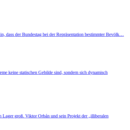
hin, dass der Bundestag bei der Repräsentation bestimmter Bevölk…
eme keine statischen Gebilde sind, sondern sich dynamisch
Lager groß. Viktor Orbán und sein Projekt der „illiberalen