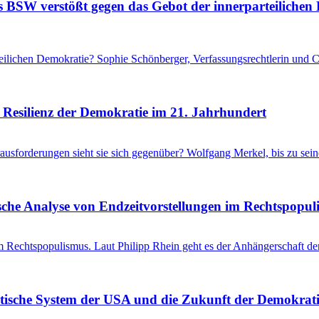
s BSW verstößt gegen das Gebot der innerparteilichen
lichen Demokratie? Sophie Schönberger, Verfassungsrechtlerin und Co-
 Resilienz der Demokratie im 21. Jahrhundert
ausforderungen sieht sie sich gegenüber? Wolfgang Merkel, bis zu sei
gische Analyse von Endzeitvorstellungen im Rechtspopu
im Rechtspopulismus. Laut Philipp Rhein geht es der Anhängerschaft der
litische System der USA und die Zukunft der Demokrat