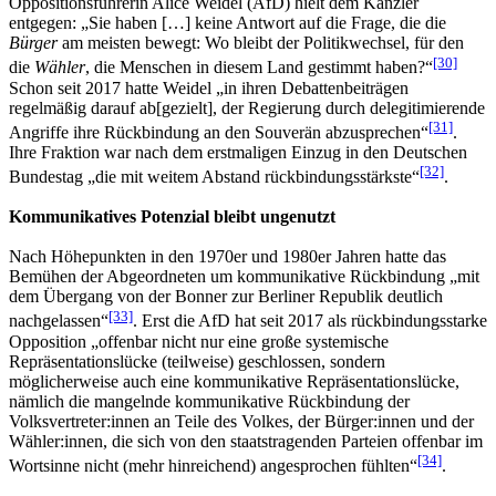
Oppositionsführerin Alice Weidel (AfD) hielt dem Kanzler
entgegen: „Sie haben […] keine Antwort auf die Frage, die die
Bürger
am meisten bewegt: Wo bleibt der Politikwechsel, für den
[30]
die
Wähler
, die Menschen in diesem Land gestimmt haben?“
Schon seit 2017 hatte Weidel „in ihren Debattenbeiträgen
regelmäßig darauf ab[gezielt], der Regierung durch delegitimierende
[31]
Angriffe ihre Rückbindung an den Souverän abzusprechen“
.
Ihre Fraktion war nach dem erstmaligen Einzug in den Deutschen
[32]
Bundestag „die mit weitem Abstand rückbindungsstärkste“
.
Kommunikatives Potenzial bleibt ungenutzt
Nach Höhepunkten in den 1970er und 1980er Jahren hatte das
Bemühen der Abgeordneten um kommunikative Rückbindung „mit
dem Übergang von der Bonner zur Berliner Republik deutlich
[33]
nachgelassen“
. Erst die AfD hat seit 2017 als rückbindungsstarke
Opposition „offenbar nicht nur eine große systemische
Repräsentationslücke (teilweise) geschlossen, sondern
möglicherweise auch eine kommunikative Repräsentationslücke,
nämlich die mangelnde kommunikative Rückbindung der
Volksvertreter:innen an Teile des Volkes, der Bürger:innen und der
Wähler:innen, die sich von den staatstragenden Parteien offenbar im
[34]
Wortsinne nicht (mehr hinreichend) angesprochen fühlten“
.