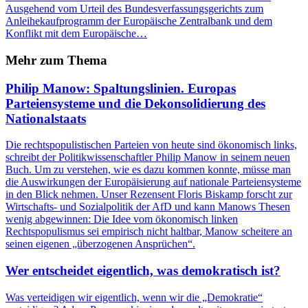
Ausgehend vom Urteil des Bundesverfassungsgerichts zum
Anleihekaufprogramm der Europäische Zentralbank und dem
Konflikt mit dem Europäische…
Mehr zum Thema
Philip Manow: Spaltungslinien. Europas
Parteiensysteme und die Dekonsolidierung des
Nationalstaats
Die rechtspopulistischen Parteien von heute sind ökonomisch links,
schreibt der Politikwissenschaftler Philip Manow in seinem neuen
Buch. Um zu verstehen, wie es dazu kommen konnte, müsse man
die Auswirkungen der Europäisierung auf nationale Parteiensysteme
in den Blick nehmen. Unser Rezensent Floris Biskamp forscht zur
Wirtschafts- und Sozialpolitik der AfD und kann Manows Thesen
wenig abgewinnen: Die Idee vom ökonomisch linken
Rechtspopulismus sei empirisch nicht haltbar, Manow scheitere an
seinen eigenen „überzogenen Ansprüchen“.
Wer entscheidet eigentlich, was demokratisch ist?
Was verteidigen wir eigentlich, wenn wir die „Demokratie“