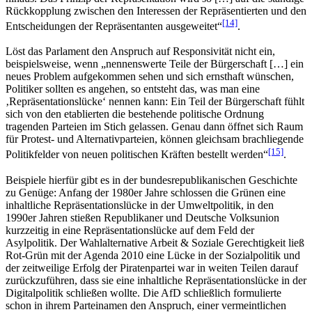
Rückkopplung zwischen den Interessen der Repräsentierten und den
[14]
Entscheidungen der Repräsentanten ausgeweitet“
.
Löst das Parlament den Anspruch auf Responsivität nicht ein,
beispielsweise, wenn „nennenswerte Teile der Bürgerschaft […] ein
neues Problem aufgekommen sehen und sich ernsthaft wünschen,
Politiker sollten es angehen, so entsteht das, was man eine
‚Repräsentationslücke‘ nennen kann: Ein Teil der Bürgerschaft fühlt
sich von den etablierten die bestehende politische Ordnung
tragenden Parteien im Stich gelassen. Genau dann öffnet sich Raum
für Protest- und Alternativparteien, können gleichsam brachliegende
[15]
Politikfelder von neuen politischen Kräften bestellt werden“
.
Beispiele hierfür gibt es in der bundesrepublikanischen Geschichte
zu Genüge: Anfang der 1980er Jahre schlossen die Grünen eine
inhaltliche Repräsentationslücke in der Umweltpolitik, in den
1990er Jahren stießen Republikaner und Deutsche Volksunion
kurzzeitig in eine Repräsentationslücke auf dem Feld der
Asylpolitik. Der Wahlalternative Arbeit & Soziale Gerechtigkeit ließ
Rot-Grün mit der Agenda 2010 eine Lücke in der Sozialpolitik und
der zeitweilige Erfolg der Piratenpartei war in weiten Teilen darauf
zurückzuführen, dass sie eine inhaltliche Repräsentationslücke in der
Digitalpolitik schließen wollte. Die AfD schließlich formulierte
schon in ihrem Parteinamen den Anspruch, einer vermeintlichen