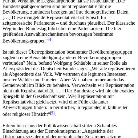
Für die vergangene Legislaturperiode hat sie festgehalten: „Die
Bundestagsabgeordneten sind nicht repräsentativ für die
Bevölkerung, zumindest bezogen auf ihre demografischen Daten
[…] Diese mangelnde Repräsentativität ist typisch für
zeitgenössische Parlamente – und durchaus plausibel. Der klassische
Weg in den Bundestag führt über eine Parteikarriere. Die hier
greifenden Auswahlmechanismen bevorzugen bestimmte
[4]
Bevölkerungsgruppen“
.
Ist mit dieser Überrepräsentation bestimmter Bevölkerungsgruppen
zugleich eine Benachteiligung anderer Bevölkerungsgruppen
verbunden? Nein, befand Wolfgang Schäuble in seiner Rolle als
Alterspräsident des Deutschen Bundestages: „Wir alle repräsentieren
als Abgeordnete das Volk. Wir vertreten die legitimen Interessen
unserer Wähler und Parteien. Aber: Wir haben immer auch das
Gemeinwohl im Blick zu behalten. Verwechseln wir Repräsentation
nicht mit Repräsentativität. […] Der Bundestag wird nie ein exaktes
Spiegelbild der Gesellschaft sein. Wer Repräsentation mit
Repräsentativität gleichsetzt, wird eine Fülle eklatanter
Abweichungen finden: in beruflicher, in regionaler, in kultureller
[5]
oder religiöser Hinsicht“
.
Erkenntnisse aus der Politikwissenschaft stützen Schäubles
Einschätzung aus der Demokratiepraxis: „Angesichts der
Diskrepanz sozialer und demographischer Zusammensetzung