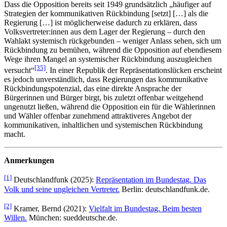
Dass die Opposition bereits seit 1949 grundsätzlich „häufiger auf
Strategien der kommunikativen Rückbindung [setzt] […] als die
Regierung […] ist möglicherweise dadurch zu erklären, dass
Volksvertreter:innen aus dem Lager der Regierung – durch den
Wahlakt systemisch rückgebunden – weniger Anlass sehen, sich um
Rückbindung zu bemühen, während die Opposition auf ebendiesem
Wege ihren Mangel an systemischer Rückbindung auszugleichen
[35]
versucht“
. In einer Republik der Repräsentationslücken erscheint
es jedoch unverständlich, dass Regierungen das kommunikative
Rückbindungspotenzial, das eine direkte Ansprache der
Bürgerinnen und Bürger birgt, bis zuletzt offenbar weitgehend
ungenutzt ließen, während die Opposition ein für die Wählerinnen
und Wähler offenbar zunehmend attraktiveres Angebot der
kommunikativen, inhaltlichen und systemischen Rückbindung
macht.
Anmerkungen
[1]
Deutschlandfunk (2025):
Repräsentation im Bundestag. Das
Volk und seine ungleichen Vertreter.
Berlin: deutschlandfunk.de.
[2]
Kramer, Bernd (2021):
Vielfalt im Bundestag. Beim besten
Willen.
München: sueddeutsche.de.