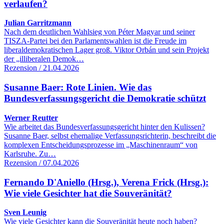
verlaufen?
Julian Garritzmann
Nach dem deutlichen Wahlsieg von Péter Magyar und seiner
TISZA-Partei bei den Parlamentswahlen ist die Freude im
liberaldemokratischen Lager groß. Viktor Orbán und sein Projekt
der „illiberalen Demok…
Rezension / 21.04.2026
Susanne Baer: Rote Linien. Wie das
Bundesverfassungsgericht die Demokratie schützt
Werner Reutter
Wie arbeitet das Bundesverfassungsgericht hinter den Kulissen?
Susanne Baer, selbst ehemalige Verfassungsrichterin, beschreibt die
komplexen Entscheidungsprozesse im „Maschinenraum“ von
Karlsruhe. Zu…
Rezension / 07.04.2026
Fernando D'Aniello (Hrsg.), Verena Frick (Hrsg.):
Wie viele Gesichter hat die Souveränität?
Sven Leunig
Wie viele Gesichter kann die Souveränität heute noch haben?