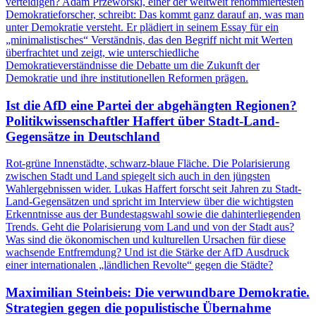
verteidigen? Adam Przeworski, einer der weltweit renommiertesten
Demokratieforscher, schreibt: Das kommt ganz darauf an, was man
unter Demokratie versteht. Er plädiert in seinem Essay für ein
„minimalistisches“ Verständnis, das den Begriff nicht mit Werten
überfrachtet und zeigt, wie unterschiedliche
Demokratieverständnisse die Debatte um die Zukunft der
Demokratie und ihre institutionellen Reformen prägen.
Ist die AfD eine Partei der abgehängten Regionen?
Politikwissenschaftler Haffert über Stadt-Land-
Gegensätze in Deutschland
Rot-grüne Innenstädte, schwarz-blaue Fläche. Die Polarisierung
zwischen Stadt und Land spiegelt sich auch in den jüngsten
Wahlergebnissen wider. Lukas Haffert forscht seit Jahren zu Stadt-
Land-Gegensätzen und spricht im Interview über die wichtigsten
Erkenntnisse aus der Bundestagswahl sowie die dahinterliegenden
Trends. Geht die Polarisierung vom Land und von der Stadt aus?
Was sind die ökonomischen und kulturellen Ursachen für diese
wachsende Entfremdung? Und ist die Stärke der AfD Ausdruck
einer internationalen „ländlichen Revolte“ gegen die Städte?
Maximilian Steinbeis: Die verwundbare Demokratie.
Strategien gegen die populistische Übernahme