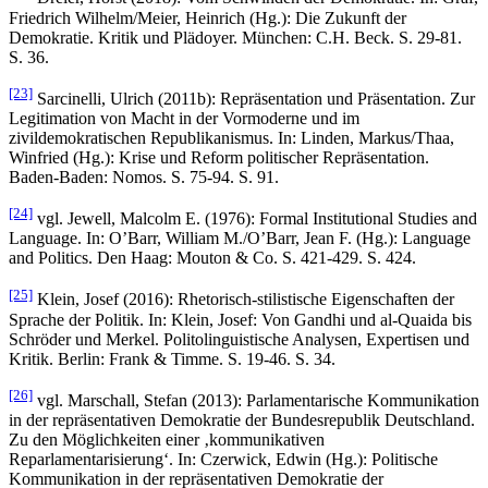
Friedrich Wilhelm/Meier, Heinrich (Hg.): Die Zukunft der
Demokratie. Kritik und Plädoyer. München: C.H. Beck. S. 29-81.
S. 36.
[23]
Sarcinelli, Ulrich (2011b): Repräsentation und Präsentation. Zur
Legitimation von Macht in der Vormoderne und im
zivildemokratischen Republikanismus. In: Linden, Markus/Thaa,
Winfried (Hg.): Krise und Reform politischer Repräsentation.
Baden-Baden: Nomos. S. 75-94. S. 91.
[24]
vgl. Jewell, Malcolm E. (1976): Formal Institutional Studies and
Language. In: O’Barr, William M./O’Barr, Jean F. (Hg.): Language
and Politics. Den Haag: Mouton & Co. S. 421-429. S. 424.
[25]
Klein, Josef (2016): Rhetorisch-stilistische Eigenschaften der
Sprache der Politik. In: Klein, Josef: Von Gandhi und al-Quaida bis
Schröder und Merkel. Politolinguistische Analysen, Expertisen und
Kritik. Berlin: Frank & Timme. S. 19-46. S. 34.
[26]
vgl. Marschall, Stefan (2013): Parlamentarische Kommunikation
in der repräsentativen Demokratie der Bundesrepublik Deutschland.
Zu den Möglichkeiten einer ‚kommunikativen
Reparlamentarisierung‘. In: Czerwick, Edwin (Hg.): Politische
Kommunikation in der repräsentativen Demokratie der