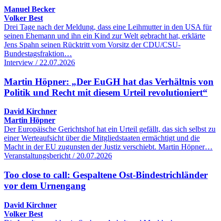
Manuel Becker
Volker Best
Drei Tage nach der Meldung, dass eine Leihmutter in den USA für
seinen Ehemann und ihn ein Kind zur Welt gebracht hat, erklärte
Jens Spahn seinen Rücktritt vom Vorsitz der CDU/CSU-
Bundestagsfraktion…
Interview / 22.07.2026
Martin Höpner: „Der EuGH hat das Verhältnis von
Politik und Recht mit diesem Urteil revolutioniert“
David Kirchner
Martin Höpner
Der Europäische Gerichtshof hat ein Urteil gefällt, das sich selbst zu
einer Werteaufsicht über die Mitgliedstaaten ermächtigt und die
Macht in der EU zugunsten der Justiz verschiebt. Martin Höpner…
Veranstaltungsbericht / 20.07.2026
Too close to call: Gespaltene Ost-Bindestrichländer
vor dem Urnengang
David Kirchner
Volker Best