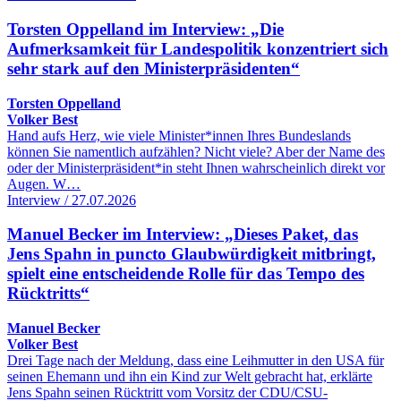
Torsten Oppelland im Interview: „Die
Aufmerksamkeit für Landespolitik konzentriert sich
sehr stark auf den Ministerpräsidenten“
Torsten Oppelland
Volker Best
Hand aufs Herz, wie viele Minister*innen Ihres Bundeslands
können Sie namentlich aufzählen? Nicht viele? Aber der Name des
oder der Ministerpräsident*in steht Ihnen wahrscheinlich direkt vor
Augen. W…
Interview / 27.07.2026
Manuel Becker im Interview: „Dieses Paket, das
Jens Spahn in puncto Glaubwürdigkeit mitbringt,
spielt eine entscheidende Rolle für das Tempo des
Rücktritts“
Manuel Becker
Volker Best
Drei Tage nach der Meldung, dass eine Leihmutter in den USA für
seinen Ehemann und ihn ein Kind zur Welt gebracht hat, erklärte
Jens Spahn seinen Rücktritt vom Vorsitz der CDU/CSU-