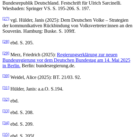
Bundesrepublik Deutschland. Festschrift für Ulrich Sarcinelli.
Wiesbaden: Springer VS. S. 195-206. S. 197.
[27]
vgl. Hülder, Janis (2025): Dem Deutschen Volke – Strategien
der kommunikativen Rückbindung von Volksvertreter:innen an den
Souverän. Hamburg: Buske. S. 109ff.
[28]
ebd. S. 205.
[29]
Merz, Friedrich (2025):
Regierungserklärung zur neuen
Bundesregierung vor dem Deutschen Bundestag am 14. Mai 2025
in Berlin.
Berlin: bundesregierung.de.
[30]
Weidel, Alice (2025): BT. 21/03. 92.
[31]
Hülder, Janis: a.a.O. S.194.
[32]
ebd.
[33]
ebd. S. 208.
[34]
ebd. S. 209.
[35]
ebd. S. 205f.