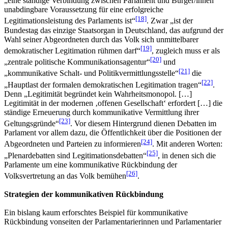
„eine ständige Verbindung zwischen Parlament und Bürger/innen
unabdingbare Voraussetzung für eine erfolgreiche
[18]
Legitimationsleistung des Parlaments ist“
. Zwar „ist der
Bundestag das einzige Staatsorgan in Deutschland, das aufgrund der
Wahl seiner Abgeordneten durch das Volk sich unmittelbarer
[19]
demokratischer Legitimation rühmen darf“
, zugleich muss er als
[20]
„zentrale politische Kommunikationsagentur“
und
[21]
„kommunikative Schalt- und Politikvermittlungsstelle“
die
[22]
„Hauptlast der formalen demokratischen Legitimation tragen“
.
Denn „Legitimität begründet kein Wahrheitsmonopol. […]
Legitimität in der modernen ‚offenen Gesellschaft‘ erfordert […] die
ständige Erneuerung durch kommunikative Vermittlung ihrer
[23]
Geltungsgründe“
. Vor diesem Hintergrund dienen Debatten im
Parlament vor allem dazu, die Öffentlichkeit über die Positionen der
[24]
Abgeordneten und Parteien zu informieren
. Mit anderen Worten:
[25]
„Plenardebatten sind Legitimationsdebatten“
, in denen sich die
Parlamente um eine kommunikative Rückbindung der
[26]
Volksvertretung an das Volk bemühen
.
Strategien der kommunikativen Rückbindung
Ein bislang kaum erforschtes Beispiel für kommunikative
Rückbindung vonseiten der Parlamentarierinnen und Parlamentarier