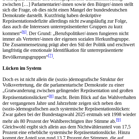
zwischen […] Parlamentarier/-innen sowie den Bürger/-innen stellt
sich die Frage, ob dies nicht einen Mangel der bundesdeutschen
Demokratie darstellt. Kurzfristig haben deskriptive
Repräsentationsdefizite allerdings nicht zwangsläufig zur Folge,
dass auch die Interessen unterrepräsentierter Gruppen zu kurz
[6]
kommen“
. Der Grund: „Berufspolitiker/-innen fungieren nicht
immer als Vertreter/-innen der eigenen sozialen Herkunftsgruppe.
Die Zusammensetzung prägt aber den Stil der Politik und erschwert
langfristig die emotionale Identifikation für unterrepräsentierte
[7]
Bevölkerungsgruppen“
.
Lücken im System
Doch es ist nicht allein die (sozio-)demografische Struktur der
Volksvertretung, die die parlamentarische Demokratie zu einer
„Gratwanderung zwischen gelingender Repräsentation und großen
[8]
Repräsentationslücken“
macht. Beim Blick auf das Wahlverhalten
der vergangenen Jahre und Jahrzehnte zeigen sich neben den
(sozio-)demografischen auch systemische Repräsentationslücken:
Zwar gaben bei der Bundestagswahl 2025 erstmals seit 1998 wieder
[9]
mehr als 80 Prozent der Wahlberechtigten ihre Stimme ab.
Gleichwohl ergibt sich allein aus dem Nichtwähleranteil von 17,5
Prozent eine erhebliche systemische Repräsentationslücke. Hinzu
kommt der Anteil von rund 13,7 Prozent der Stimmen, die auf