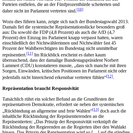
Parteien entfielen, die an der Fünfprozenthürde scheiterten und
[10]
daher nicht im Parlament vertreten sind.
Wozu dies führen kann, zeigte sich nach der Bundestagswahl 2013.
Damals fiel die systemische Repräsentationslücke besonders groß
aus: Da sowohl die FDP (4,8 Prozent) als auch die AfD (4,7
Prozent) den Einzug ins Parlament knapp verpasst hatten, waren
einschließlich der Nichtwählerinnen und Nichtwähler fast 45
Prozent der Wahlberechtigten im Bundestag nicht unmittelbar
[11]
repräsentiert.
Im Rückblick erscheint es daher kaum
überraschend, dass der damalige Bundestagspräsident Norbert
Lammert (CDU) konstatieren musste, „dass sich manche mit ihren
Sorgen, Einwänden, kritischen Positionen im Parlament nicht oder
[12]
jedenfalls nicht hinreichend erkennbar vertreten fühlen“
.
Repräsentation braucht Responsivität
Tatsächlich rührt ein solcher Befund an die Grundfesten der
repräsentativen Demokratie, erfordert sie neben der systemischen
[13]
„Rückbindung an allgemeine und freie Wahlen“
doch auch die
inhaltliche Rückbindung der Repräsentierenden an die
Repräsentierten: „Das Prinzip der Responsivität verknüpft die
Rückbindung der Regierenden an die Regierten über den Wahlakt
hinaus. Das Prinzip der Repräsentation wird so […] auf die ständige