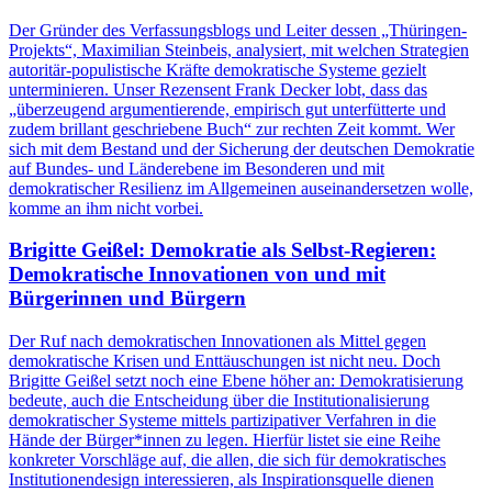
Der Gründer des Verfassungsblogs und Leiter dessen „Thüringen-
Projekts“, Maximilian Steinbeis, analysiert, mit welchen Strategien
autoritär-populistische Kräfte demokratische Systeme gezielt
unterminieren. Unser Rezensent Frank Decker lobt, dass das
„überzeugend argumentierende, empirisch gut unterfütterte und
zudem brillant geschriebene Buch“ zur rechten Zeit kommt. Wer
sich mit dem Bestand und der Sicherung der deutschen Demokratie
auf Bundes- und Länderebene im Besonderen und mit
demokratischer Resilienz im Allgemeinen auseinandersetzen wolle,
komme an ihm nicht vorbei.
Brigitte Geißel: Demokratie als Selbst-Regieren:
Demokratische Innovationen von und mit
Bürgerinnen und Bürgern
Der Ruf nach demokratischen Innovationen als Mittel gegen
demokratische Krisen und Enttäuschungen ist nicht neu. Doch
Brigitte Geißel setzt noch eine Ebene höher an: Demokratisierung
bedeute, auch die Entscheidung über die Institutionalisierung
demokratischer Systeme mittels partizipativer Verfahren in die
Hände der Bürger*innen zu legen. Hierfür listet sie eine Reihe
konkreter Vorschläge auf, die allen, die sich für demokratisches
Institutionendesign interessieren, als Inspirationsquelle dienen