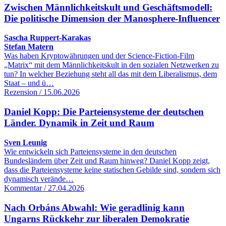
Zwischen Männlichkeitskult und Geschäftsmodell:
Die politische Dimension der Manosphere-Influencer
Sascha Ruppert-Karakas
Stefan Matern
Was haben Kryptowährungen und der Science-Fiction-Film
„Matrix“ mit dem Männlichkeitskult in den sozialen Netzwerken zu
tun? In welcher Beziehung steht all das mit dem Liberalismus, dem
Staat – und ü…
Rezension / 15.06.2026
Daniel Kopp: Die Parteiensysteme der deutschen
Länder. Dynamik in Zeit und Raum
Sven Leunig
Wie entwickeln sich Parteiensysteme in den deutschen
Bundesländern über Zeit und Raum hinweg? Daniel Kopp zeigt,
dass die Parteiensysteme keine statischen Gebilde sind, sondern sich
dynamisch verände…
Kommentar / 27.04.2026
Nach Orbáns Abwahl: Wie geradlinig kann
Ungarns Rückkehr zur liberalen Demokratie