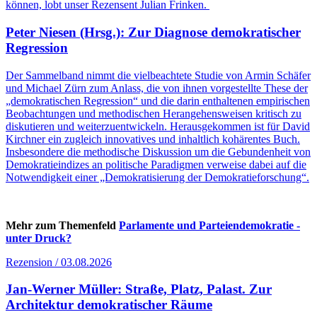
können, lobt unser Rezensent Julian Frinken.
Peter Niesen (Hrsg.): Zur Diagnose demokratischer
Regression
Der Sammelband nimmt die vielbeachtete Studie von Armin Schäfer
und Michael Zürn zum Anlass, die von ihnen vorgestellte These der
„demokratischen Regression“ und die darin enthaltenen empirischen
Beobachtungen und methodischen Herangehensweisen kritisch zu
diskutieren und weiterzuentwickeln. Herausgekommen ist für David
Kirchner ein zugleich innovatives und inhaltlich kohärentes Buch.
Insbesondere die methodische Diskussion um die Gebundenheit von
Demokratieindizes an politische Paradigmen verweise dabei auf die
Notwendigkeit einer „Demokratisierung der Demokratieforschung“.
Mehr zum Themenfeld
Parlamente und Parteiendemokratie -
unter Druck?
Rezension / 03.08.2026
Jan-Werner Müller: Straße, Platz, Palast. Zur
Architektur demokratischer Räume