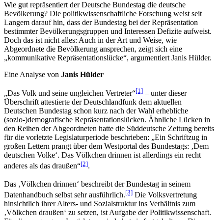
Wie gut repräsentiert der Deutsche Bundestag die deutsche
Bevölkerung? Die politikwissenschaftliche Forschung weist seit
Langem darauf hin, dass der Bundestag bei der Repräsentation
bestimmter Bevölkerungsgruppen und Interessen Defizite aufweist.
Doch das ist nicht alles: Auch in der Art und Weise, wie
Abgeordnete die Bevölkerung ansprechen, zeigt sich eine
„kommunikative Repräsentationslücke“, argumentiert Janis Hülder.
Eine Analyse von
Janis Hülder
[1]
„Das Volk und seine ungleichen Vertreter“
– unter dieser
Überschrift attestierte der Deutschlandfunk dem aktuellen
Deutschen Bundestag schon kurz nach der Wahl erhebliche
(sozio-)demografische Repräsentationslücken. Ähnliche Lücken in
den Reihen der Abgeordneten hatte die Süddeutsche Zeitung bereits
für die vorletzte Legislaturperiode beschrieben: „Ein Schriftzug in
großen Lettern prangt über dem Westportal des Bundestags: ‚Dem
deutschen Volke‘. Das Völkchen drinnen ist allerdings ein recht
[2]
anderes als das draußen“
.
Das ‚Völkchen drinnen‘ beschreibt der Bundestag in seinem
[3]
Datenhandbuch selbst sehr ausführlich.
Die Volksvertretung
hinsichtlich ihrer Alters- und Sozialstruktur ins Verhältnis zum
‚Völkchen draußen‘ zu setzen, ist Aufgabe der Politikwissenschaft.