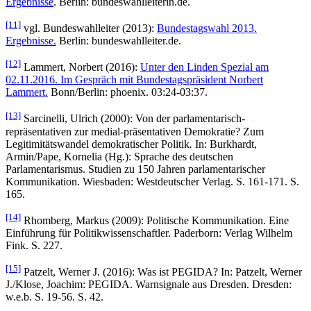
Ergebnisse
. Berlin: bundeswahlleiterin.de.
[11]
vgl. Bundeswahlleiter (2013):
Bundestagswahl 2013.
Ergebnisse.
Berlin: bundeswahlleiter.de.
[12]
Lammert, Norbert (2016):
Unter den Linden Spezial am
02.11.2016. Im Gespräch mit Bundestagspräsident Norbert
Lammert.
Bonn/Berlin: phoenix. 03:24-03:37.
[13]
Sarcinelli, Ulrich (2000): Von der parlamentarisch-
repräsentativen zur medial-präsentativen Demokratie? Zum
Legitimitätswandel demokratischer Politik
.
In: Burkhardt,
Armin/Pape, Kornelia (Hg.): Sprache des deutschen
Parlamentarismus. Studien zu 150 Jahren parlamentarischer
Kommunikation. Wiesbaden: Westdeutscher Verlag. S. 161-171. S.
165.
[14]
Rhomberg, Markus (2009): Politische Kommunikation.
Eine
Einführung für Politikwissenschaftler. Paderborn: Verlag Wilhelm
Fink. S. 227.
[15]
Patzelt, Werner J. (2016): Was ist PEGIDA? In: Patzelt, Werner
J./Klose, Joachim: PEGIDA. Warnsignale aus Dresden. Dresden:
w.e.b. S. 19-56. S. 42.