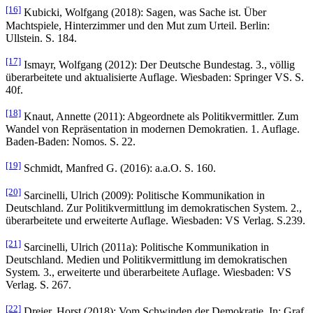
[16]
Kubicki, Wolfgang (2018): Sagen, was Sache ist. Über
Machtspiele, Hinterzimmer und den Mut zum Urteil. Berlin:
Ullstein. S. 184.
[17]
Ismayr, Wolfgang (2012): Der Deutsche Bundestag. 3., völlig
überarbeitete und aktualisierte Auflage. Wiesbaden: Springer VS. S.
40f.
[18]
Knaut, Annette (2011): Abgeordnete als Politikvermittler. Zum
Wandel von Repräsentation in modernen Demokratien. 1. Auflage.
Baden-Baden: Nomos. S. 22.
[19]
Schmidt, Manfred G. (2016): a.a.O. S. 160.
[20]
Sarcinelli, Ulrich (2009): Politische Kommunikation in
Deutschland. Zur Politikvermittlung im demokratischen System. 2.,
überarbeitete und erweiterte Auflage. Wiesbaden: VS Verlag. S.239.
[21]
Sarcinelli, Ulrich (2011a): Politische Kommunikation in
Deutschland. Medien und Politikvermittlung im demokratischen
System
.
3., erweiterte und überarbeitete Auflage. Wiesbaden: VS
Verlag. S. 267.
[22]
Dreier, Horst (2018): Vom Schwinden der Demokratie. In: Graf,