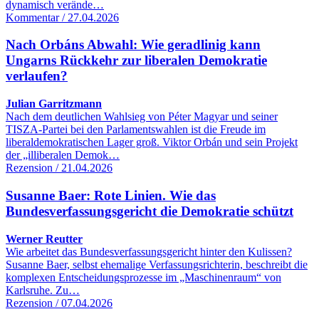
dynamisch verände…
Kommentar / 27.04.2026
Nach Orbáns Abwahl: Wie geradlinig kann
Ungarns Rückkehr zur liberalen Demokratie
verlaufen?
Julian Garritzmann
Nach dem deutlichen Wahlsieg von Péter Magyar und seiner
TISZA-Partei bei den Parlamentswahlen ist die Freude im
liberaldemokratischen Lager groß. Viktor Orbán und sein Projekt
der „illiberalen Demok…
Rezension / 21.04.2026
Susanne Baer: Rote Linien. Wie das
Bundesverfassungsgericht die Demokratie schützt
Werner Reutter
Wie arbeitet das Bundesverfassungsgericht hinter den Kulissen?
Susanne Baer, selbst ehemalige Verfassungsrichterin, beschreibt die
komplexen Entscheidungsprozesse im „Maschinenraum“ von
Karlsruhe. Zu…
Rezension / 07.04.2026