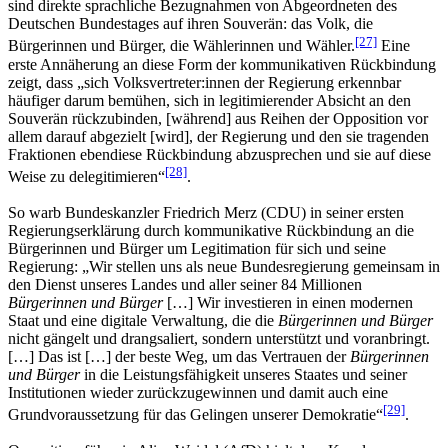
sind direkte sprachliche Bezugnahmen von Abgeordneten des
Deutschen Bundestages auf ihren Souverän: das Volk, die
[27]
Bürgerinnen und Bürger, die Wählerinnen und Wähler.
Eine
erste Annäherung an diese Form der kommunikativen Rückbindung
zeigt, dass „sich Volksvertreter:innen der Regierung erkennbar
häufiger darum bemühen, sich in legitimierender Absicht an den
Souverän rückzubinden, [während] aus Reihen der Opposition vor
allem darauf abgezielt [wird], der Regierung und den sie tragenden
Fraktionen ebendiese Rückbindung abzusprechen und sie auf diese
[28]
Weise zu delegitimieren“
.
So warb Bundeskanzler Friedrich Merz (CDU) in seiner ersten
Regierungserklärung durch kommunikative Rückbindung an die
Bürgerinnen und Bürger um Legitimation für sich und seine
Regierung: „Wir stellen uns als neue Bundesregierung gemeinsam in
den Dienst unseres Landes und aller seiner 84 Millionen
Bürgerinnen und Bürger
[…] Wir investieren in einen modernen
Staat und eine digitale Verwaltung, die die
Bürgerinnen und Bürger
nicht gängelt und drangsaliert, sondern unterstützt und voranbringt.
[…] Das ist […] der beste Weg, um das Vertrauen der
Bürgerinnen
und Bürger
in die Leistungsfähigkeit unseres Staates und seiner
Institutionen wieder zurückzugewinnen und damit auch eine
[29]
Grundvoraussetzung für das Gelingen unserer Demokratie“
.