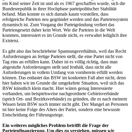
ein Kind seiner Zeit ist und als es 1967 geschaffen wurde, sich die
Bundesrepublik in ihrer Hochphase parteipolitischer Stabilität
befand. Man konnte es sich damals kaum vorstellen, dass
erfolgreiche Parteien neu gegründet werden und das Parteiensystem
dynamisch ist. Zum Vorgang der Parteigründung verliert das
Parteiengesetzt daher kein Wort. Wie die Parteien in die Welt
kommen, interessiert es im Grunde nicht, es verwaltet lediglich ihre
Existenz.
Es gibt also das beschriebene Spannungsverhältnis, weil das Recht
Anforderungen an fertige Parteien stellt, die eine Partei nicht von
Tag eins an erfüllen kann. Daher ist es völlig richtig, dass man
abgestufte Anforderungen stellt und festhält, dass nicht alle
Anforderungen in vollem Umfang von vornherein erfüllt werden
können. Das entlastet das BSW im konkreten Fall aber nicht, denn
hier haben wir im Grunde die umgekehrte Situation, weil sich das
BSW künstlich klein macht. Hier wären genug Interessierte
vorhanden, um beispielsweise nachgeordnete Gebietsverbände
(sprich Ort- und Bezirksverbände) zu gründen, die es nach meinem
Wissen beim BSW noch immer nicht gibt. Der Mangel an Personen
ist hier keine Folge des Alters der Partei, sondern eine bewusste
Entscheidung der Führungsriege.
Ein weiteres mögliches Problem betrifft die Frage der
Parteienfinanzierung. Um dies zu verstehen, müssen wir