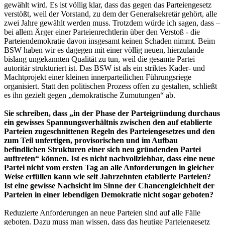
gewählt wird. Es ist völlig klar, dass das gegen das Parteiengesetz
verstößt, weil der Vorstand, zu dem der Generalsekretär gehört, alle
zwei Jahre gewählt werden muss. Trotzdem würde ich sagen, dass –
bei allem Ärger einer Parteienrechtlerin über den Verstoß - die
Parteiendemokratie davon insgesamt keinen Schaden nimmt. Beim
BSW haben wir es dagegen mit einer völlig neuen, hierzulande
bislang ungekannten Qualität zu tun, weil die gesamte Partei
autoritär strukturiert ist. Das BSW ist als ein striktes Kader- und
Machtprojekt einer kleinen innerparteilichen Führungsriege
organisiert. Statt den politischen Prozess offen zu gestalten, schließt
es ihn gezielt gegen „demokratische Zumutungen“ ab.
Sie schreiben, dass „in der Phase der Parteigründung durchaus
ein gewisses Spannungsverhältnis zwischen den auf etablierte
Parteien zugeschnittenen Regeln des Parteiengesetzes und den
zum Teil unfertigen, provisorischen und im Aufbau
befindlichen Strukturen einer sich neu gründenden Partei
auftreten“ können. Ist es nicht nachvollziehbar, dass eine neue
Partei nicht vom ersten Tag an alle Anforderungen in gleicher
Weise erfüllen kann wie seit Jahrzehnten etablierte Parteien?
Ist eine gewisse Nachsicht im Sinne der Chancengleichheit der
Parteien in einer lebendigen Demokratie nicht sogar geboten?
Reduzierte Anforderungen an neue Parteien sind auf alle Fälle
geboten. Dazu muss man wissen, dass das heutige Parteiengesetz