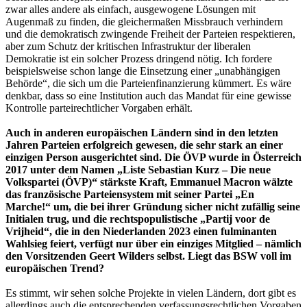
zwar alles andere als einfach, ausgewogene Lösungen mit
Augenmaß zu finden, die gleichermaßen Missbrauch verhindern
und die demokratisch zwingende Freiheit der Parteien respektieren,
aber zum Schutz der kritischen Infrastruktur der liberalen
Demokratie ist ein solcher Prozess dringend nötig. Ich fordere
beispielsweise schon lange die Einsetzung einer „unabhängigen
Behörde“, die sich um die Parteienfinanzierung kümmert. Es wäre
denkbar, dass so eine Institution auch das Mandat für eine gewisse
Kontrolle parteirechtlicher Vorgaben erhält.
Auch in anderen europäischen Ländern sind in den letzten
Jahren Parteien erfolgreich gewesen, die sehr stark an einer
einzigen Person ausgerichtet sind. Die ÖVP wurde in Österreich
2017 unter dem Namen „Liste Sebastian Kurz – Die neue
Volkspartei (ÖVP)“ stärkste Kraft, Emmanuel Macron wälzte
das französische Parteiensystem mit seiner Partei „En
Marche!“ um, die bei ihrer Gründung sicher nicht zufällig seine
Initialen trug, und die rechtspopulistische „Partij voor de
Vrijheid“, die in den Niederlanden 2023 einen fulminanten
Wahlsieg feiert, verfügt nur über ein einziges Mitglied – nämlich
den Vorsitzenden Geert Wilders selbst. Liegt das BSW voll im
europäischen Trend?
Es stimmt, wir sehen solche Projekte in vielen Ländern, dort gibt es
allerdings auch die entsprechenden verfassungsrechtlichen Vorgaben