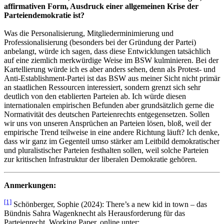
affirmativen Form, Ausdruck einer allgemeinen Krise der
Parteiendemokratie ist?
Was die Personalisierung, Mitgliederminimierung und
Professionalisierung (besonders bei der Gründung der Partei)
anbelangt, würde ich sagen, dass diese Entwicklungen tatsächlich
auf eine ziemlich merkwürdige Weise im BSW kulminieren. Bei der
Kartellierung würde ich es aber anders sehen, denn als Protest- und
Anti-Establishment-Partei ist das BSW aus meiner Sicht nicht primär
an staatlichen Ressourcen interessiert, sondern grenzt sich sehr
deutlich von den etablierten Parteien ab. Ich würde diesen
internationalen empirischen Befunden aber grundsätzlich gerne die
Normativität des deutschen Parteienrechts entgegensetzen. Sollen
wir uns von unseren Ansprüchen an Parteien lösen, bloß, weil der
empirische Trend teilweise in eine andere Richtung läuft? Ich denke,
dass wir ganz im Gegenteil umso stärker am Leitbild demokratischer
und pluralistischer Parteien festhalten sollen, weil solche Parteien
zur kritischen Infrastruktur der liberalen Demokratie gehören.
Anmerkungen:
[1]
Schönberger, Sophie (2024): There’s a new kid in town – das
Bündnis Sahra Wagenknecht als Herausforderung für das
Parteienrecht, Working Paper, online unter: