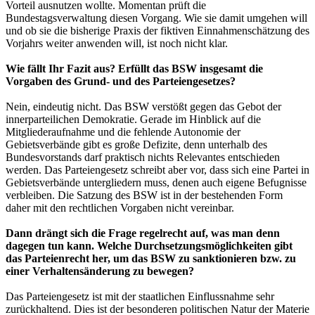
Vorteil ausnutzen wollte. Momentan prüft die
Bundestagsverwaltung diesen Vorgang. Wie sie damit umgehen will
und ob sie die bisherige Praxis der fiktiven Einnahmenschätzung des
Vorjahrs weiter anwenden will, ist noch nicht klar.
Wie fällt Ihr Fazit aus? Erfüllt das BSW insgesamt die
Vorgaben des Grund- und des Parteiengesetzes?
Nein, eindeutig nicht. Das BSW verstößt gegen das Gebot der
innerparteilichen Demokratie. Gerade im Hinblick auf die
Mitgliederaufnahme und die fehlende Autonomie der
Gebietsverbände gibt es große Defizite, denn unterhalb des
Bundesvorstands darf praktisch nichts Relevantes entschieden
werden. Das Parteiengesetz schreibt aber vor, dass sich eine Partei in
Gebietsverbände untergliedern muss, denen auch eigene Befugnisse
verbleiben. Die Satzung des BSW ist in der bestehenden Form
daher mit den rechtlichen Vorgaben nicht vereinbar.
Dann drängt sich die Frage regelrecht auf, was man denn
dagegen tun kann. Welche Durchsetzungsmöglichkeiten gibt
das Parteienrecht her, um das BSW zu sanktionieren bzw. zu
einer Verhaltensänderung zu bewegen?
Das Parteiengesetz ist mit der staatlichen Einflussnahme sehr
zurückhaltend. Dies ist der besonderen politischen Natur der Materie