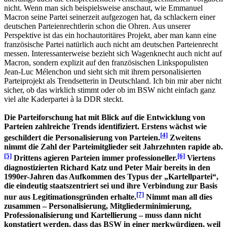
nicht. Wenn man sich beispielsweise anschaut, wie Emmanuel
Macron seine Partei seinerzeit aufgezogen hat, da schlackern einer
deutschen Parteienrechtlerin schon die Ohren. Aus unserer
Perspektive ist das ein hochautoritäres Projekt, aber man kann eine
französische Partei natürlich auch nicht am deutschen Parteienrecht
messen. Interessanterweise bezieht sich Wagenknecht auch nicht auf
Macron, sondern explizit auf den französischen Linkspopulisten
Jean-Luc Mélenchon und sieht sich mit ihrem personalisierten
Parteiprojekt als Trendsetterin in Deutschland. Ich bin mir aber nicht
sicher, ob das wirklich stimmt oder ob im BSW nicht einfach ganz
viel alte Kaderpartei à la DDR steckt.
Die Parteiforschung hat mit Blick auf die Entwicklung von
Parteien zahlreiche Trends identifiziert. Erstens wächst wie
[4]
geschildert die Personalisierung von Parteien.
Zweitens
nimmt die Zahl der Parteimitglieder seit Jahrzehnten rapide ab.
[5]
[6]
Drittens agieren Parteien immer professioneller.
Viertens
diagnostizierten Richard Katz und Peter Mair bereits in den
1990er-Jahren das Aufkommen des Typus der „Kartellpartei“,
die eindeutig staatszentriert sei und ihre Verbindung zur Basis
[7]
nur aus Legitimationsgründen erhalte.
Nimmt man all dies
zusammen – Personalisierung, Mitgliederminimierung,
Professionalisierung und Kartellierung – muss dann nicht
konstatiert werden, dass das BSW in einer merkwürdigen, weil