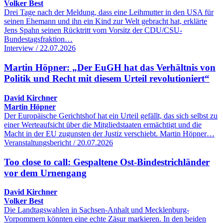
Volker Best
Drei Tage nach der Meldung, dass eine Leihmutter in den USA für
seinen Ehemann und ihn ein Kind zur Welt gebracht hat, erklärte
Jens Spahn seinen Rücktritt vom Vorsitz der CDU/CSU-
Bundestagsfraktion…
Interview / 22.07.2026
Martin Höpner: „Der EuGH hat das Verhältnis von
Politik und Recht mit diesem Urteil revolutioniert“
David Kirchner
Martin Höpner
Der Europäische Gerichtshof hat ein Urteil gefällt, das sich selbst zu
einer Werteaufsicht über die Mitgliedstaaten ermächtigt und die
Macht in der EU zugunsten der Justiz verschiebt. Martin Höpner…
Veranstaltungsbericht / 20.07.2026
Too close to call: Gespaltene Ost-Bindestrichländer
vor dem Urnengang
David Kirchner
Volker Best
Die Landtagswahlen in Sachsen-Anhalt und Mecklenburg-
Vorpommern könnten eine echte Zäsur markieren. In den beiden