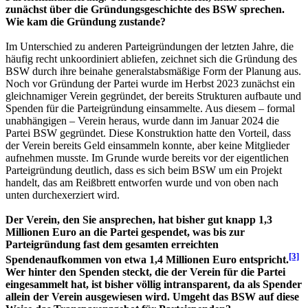
zunächst über die Gründungsgeschichte des BSW sprechen.
Wie kam die Gründung zustande?
Im Unterschied zu anderen Parteigründungen der letzten Jahre, die
häufig recht unkoordiniert abliefen, zeichnet sich die Gründung des
BSW durch ihre beinahe generalstabsmäßige Form der Planung aus.
Noch vor Gründung der Partei wurde im Herbst 2023 zunächst ein
gleichnamiger Verein gegründet, der bereits Strukturen aufbaute und
Spenden für die Parteigründung einsammelte. Aus diesem – formal
unabhängigen – Verein heraus, wurde dann im Januar 2024 die
Partei BSW gegründet. Diese Konstruktion hatte den Vorteil, dass
der Verein bereits Geld einsammeln konnte, aber keine Mitglieder
aufnehmen musste. Im Grunde wurde bereits vor der eigentlichen
Parteigründung deutlich, dass es sich beim BSW um ein Projekt
handelt, das am Reißbrett entworfen wurde und von oben nach
unten durchexerziert wird.
Der Verein, den Sie ansprechen, hat bisher gut knapp 1,3
Millionen Euro an die Partei gespendet, was bis zur
Parteigründung fast dem gesamten erreichten
[3]
Spendenaufkommen von etwa 1,4 Millionen Euro entspricht.
Wer hinter den Spenden steckt, die der Verein für die Partei
eingesammelt hat, ist bisher völlig intransparent, da als Spender
allein der Verein ausgewiesen wird. Umgeht das BSW auf diese