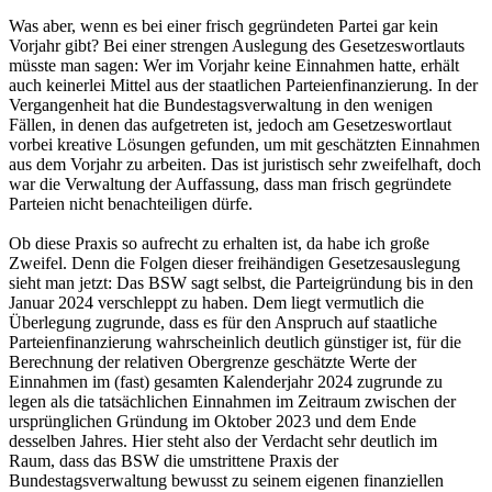
Was aber, wenn es bei einer frisch gegründeten Partei gar kein
Vorjahr gibt? Bei einer strengen Auslegung des Gesetzeswortlauts
müsste man sagen: Wer im Vorjahr keine Einnahmen hatte, erhält
auch keinerlei Mittel aus der staatlichen Parteienfinanzierung. In der
Vergangenheit hat die Bundestagsverwaltung in den wenigen
Fällen, in denen das aufgetreten ist, jedoch am Gesetzeswortlaut
vorbei kreative Lösungen gefunden, um mit geschätzten Einnahmen
aus dem Vorjahr zu arbeiten. Das ist juristisch sehr zweifelhaft, doch
war die Verwaltung der Auffassung, dass man frisch gegründete
Parteien nicht benachteiligen dürfe.
Ob diese Praxis so aufrecht zu erhalten ist, da habe ich große
Zweifel. Denn die Folgen dieser freihändigen Gesetzesauslegung
sieht man jetzt: Das BSW sagt selbst, die Parteigründung bis in den
Januar 2024 verschleppt zu haben. Dem liegt vermutlich die
Überlegung zugrunde, dass es für den Anspruch auf staatliche
Parteienfinanzierung wahrscheinlich deutlich günstiger ist, für die
Berechnung der relativen Obergrenze geschätzte Werte der
Einnahmen im (fast) gesamten Kalenderjahr 2024 zugrunde zu
legen als die tatsächlichen Einnahmen im Zeitraum zwischen der
ursprünglichen Gründung im Oktober 2023 und dem Ende
desselben Jahres. Hier steht also der Verdacht sehr deutlich im
Raum, dass das BSW die umstrittene Praxis der
Bundestagsverwaltung bewusst zu seinem eigenen finanziellen