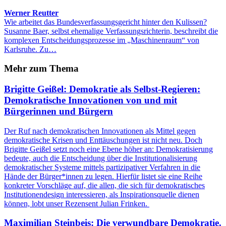
Werner Reutter
Wie arbeitet das Bundesverfassungsgericht hinter den Kulissen?
Susanne Baer, selbst ehemalige Verfassungsrichterin, beschreibt die
komplexen Entscheidungsprozesse im „Maschinenraum“ von
Karlsruhe. Zu…
Mehr zum Thema
Brigitte Geißel: Demokratie als Selbst-Regieren:
Demokratische Innovationen von und mit
Bürgerinnen und Bürgern
Der Ruf nach demokratischen Innovationen als Mittel gegen
demokratische Krisen und Enttäuschungen ist nicht neu. Doch
Brigitte Geißel setzt noch eine Ebene höher an: Demokratisierung
bedeute, auch die Entscheidung über die Institutionalisierung
demokratischer Systeme mittels partizipativer Verfahren in die
Hände der Bürger*innen zu legen. Hierfür listet sie eine Reihe
konkreter Vorschläge auf, die allen, die sich für demokratisches
Institutionendesign interessieren, als Inspirationsquelle dienen
können, lobt unser Rezensent Julian Frinken.
Maximilian Steinbeis: Die verwundbare Demokratie.