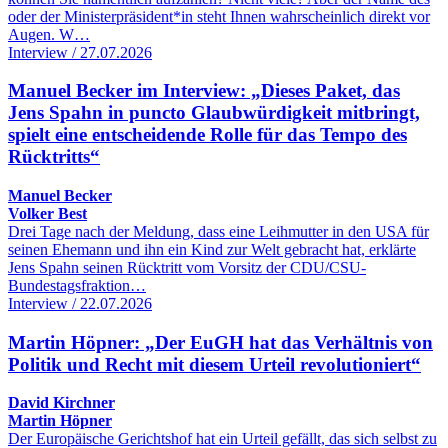
oder der Ministerpräsident*in steht Ihnen wahrscheinlich direkt vor
Augen. W…
Interview / 27.07.2026
Manuel Becker im Interview: „Dieses Paket, das
Jens Spahn in puncto Glaubwürdigkeit mitbringt,
spielt eine entscheidende Rolle für das Tempo des
Rücktritts“
Manuel Becker
Volker Best
Drei Tage nach der Meldung, dass eine Leihmutter in den USA für
seinen Ehemann und ihn ein Kind zur Welt gebracht hat, erklärte
Jens Spahn seinen Rücktritt vom Vorsitz der CDU/CSU-
Bundestagsfraktion…
Interview / 22.07.2026
Martin Höpner: „Der EuGH hat das Verhältnis von
Politik und Recht mit diesem Urteil revolutioniert“
David Kirchner
Martin Höpner
Der Europäische Gerichtshof hat ein Urteil gefällt, das sich selbst zu