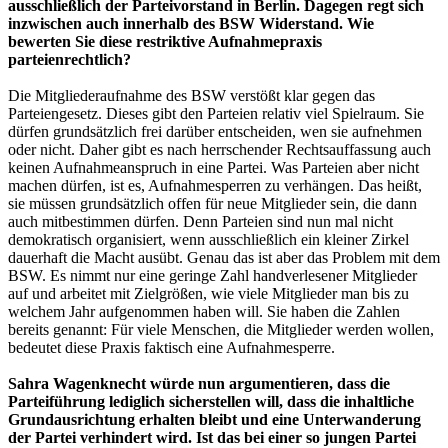
ausschließlich der Parteivorstand in Berlin. Dagegen regt sich
inzwischen auch innerhalb des BSW Widerstand. Wie
bewerten Sie diese restriktive Aufnahmepraxis
parteienrechtlich?
Die Mitgliederaufnahme des BSW verstößt klar gegen das
Parteiengesetz. Dieses gibt den Parteien relativ viel Spielraum. Sie
dürfen grundsätzlich frei darüber entscheiden, wen sie aufnehmen
oder nicht. Daher gibt es nach herrschender Rechtsauffassung auch
keinen Aufnahmeanspruch in eine Partei. Was Parteien aber nicht
machen dürfen, ist es, Aufnahmesperren zu verhängen. Das heißt,
sie müssen grundsätzlich offen für neue Mitglieder sein, die dann
auch mitbestimmen dürfen. Denn Parteien sind nun mal nicht
demokratisch organisiert, wenn ausschließlich ein kleiner Zirkel
dauerhaft die Macht ausübt. Genau das ist aber das Problem mit dem
BSW. Es nimmt nur eine geringe Zahl handverlesener Mitglieder
auf und arbeitet mit Zielgrößen, wie viele Mitglieder man bis zu
welchem Jahr aufgenommen haben will. Sie haben die Zahlen
bereits genannt: Für viele Menschen, die Mitglieder werden wollen,
bedeutet diese Praxis faktisch eine Aufnahmesperre.
Sahra Wagenknecht würde nun argumentieren, dass die
Parteiführung lediglich sicherstellen will, dass die inhaltliche
Grundausrichtung erhalten bleibt und eine Unterwanderung
der Partei verhindert wird. Ist das bei einer so jungen Partei