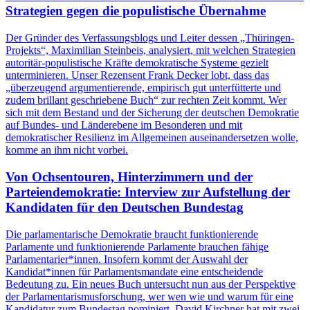
Strategien gegen die populistische Übernahme
Der Gründer des Verfassungsblogs und Leiter dessen „Thüringen-
Projekts“, Maximilian Steinbeis, analysiert, mit welchen Strategien
autoritär-populistische Kräfte demokratische Systeme gezielt
unterminieren. Unser Rezensent Frank Decker lobt, dass das
„überzeugend argumentierende, empirisch gut unterfütterte und
zudem brillant geschriebene Buch“ zur rechten Zeit kommt. Wer
sich mit dem Bestand und der Sicherung der deutschen Demokratie
auf Bundes- und Länderebene im Besonderen und mit
demokratischer Resilienz im Allgemeinen auseinandersetzen wolle,
komme an ihm nicht vorbei.
Von Ochsentouren, Hinterzimmern und der
Parteiendemokratie: Interview zur Aufstellung der
Kandidaten für den Deutschen Bundestag
Die parlamentarische Demokratie braucht funktionierende
Parlamente und funktionierende Parlamente brauchen fähige
Parlamentarier*innen. Insofern kommt der Auswahl der
Kandidat*innen für Parlamentsmandate eine entscheidende
Bedeutung zu. Ein neues Buch untersucht nun aus der Perspektive
der Parlamentarismusforschung, wer wen wie und warum für eine
Kandidatur zum Bundestag nominiert. David Kirchner hat mit zwei