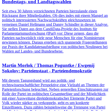
Bundestags- und Landtagswahlen
Seit etwa 30 Jahren verzeichneten Parteien hierzulande einen
Rückgang ihrer Mitgliedzahlen. Ob dies indes mit einem Mangel an
politisch interessierten Nachwuchskräften gleichzusetzen ist,
verneinen Daniel Hellmann und Danny Schindler in dieser Analyse.
Sie stellen Daten aus dem CandiData-Projekt des Instituts für
Parlamentarismusforschung (IParl) vor: Diese zeigen, dass die
Parteien nachweislich viele neue Menschen für eine Nominierung
gewinnen können. Daraus ergeben sich spannende Fragestellungen
zur Praxis der Kandidatenaufstellung von politischen Neulingen bei
Wahlen auf Landes- und Bundesebene.
Martin Morlok / Thomas Poguntke / Ewgenij
Sokolov: Parteienstaat - Parteiendemokratie
Mit diesem Tagungsband wird aus politik- und
rechtswissenschaftlicher Perspektive eine Vielzahl an Themen der
Parteienforschung beleuchtet. Neben generellen Einschätzungen zur
Rolle der Partei im politischen Gesamtgefüge und der Möglichkeit,
mit einer Ausweitung direktdemokratischer Elemente Partei und
Volk wieder stärker zu verkoppeln, geht es um konkrete
Einzelfragen. Dazu zählen beispielsweise die Trennung von Partei