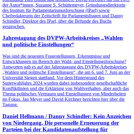
der Autor*innen, Suzanne S. Schüttemeyer, Gründungsdirektorin
des Instituts für Parlamentarismusforschung (IParl) sowie
Chefredakteurin der Zeitschrift für Parlamentsfragen und Danny
Schindler, Direktor des IParl, über die Befunde des Buchs
gesprochen.
Jahrestagung des DVPW-Arbeitskreises „Wahlen
und politische Einstellungen“
Was sind die neuesten Fragestellungen, Erkenntnisse und
Entwicklungen im Bereich der Wahl- und Einstellungsforschung?
Antworten gab es auf der Jahrestagung des DVPW-Arbeitskreises
„Wahlen und politische Einstellungen“, die am 6. und 7. Juni an der
Universität Siegen stattfand. Vor dem Hintergrund des
Superwahljahrs 2024 wurden dabei insbesondere gesellschaftliche
Konfliktlinien und die Erklärung von Wahlverhalten, aber auch das
Thema politisches Vertrauen und Einstellungen von Minderheiten
im Fokus. Jan Meyer und David Kirchner berichten hier über die
Tagung.
Daniel Hellmann / Danny Schindler: Kein Anzeichen
von Niedergang. Die personelle Erneuerung der
Parteien bei der Kandidatenaufstellung für