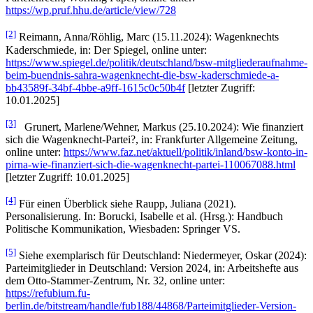
https://wp.pruf.hhu.de/article/view/728
[2]
Reimann, Anna/Röhlig, Marc (15.11.2024): Wagenknechts
Kaderschmiede, in: Der Spiegel, online unter:
https://www.spiegel.de/politik/deutschland/bsw-mitgliederaufnahme-
beim-buendnis-sahra-wagenknecht-die-bsw-kaderschmiede-a-
bb43589f-34bf-4bbe-a9ff-1615c0c50b4f
[letzter Zugriff:
10.01.2025]
[3]
Grunert, Marlene/Wehner, Markus (25.10.2024): Wie finanziert
sich die Wagenknecht-Partei?, in: Frankfurter Allgemeine Zeitung,
online unter:
https://www.faz.net/aktuell/politik/inland/bsw-konto-in-
pirna-wie-finanziert-sich-die-wagenknecht-partei-110067088.html
[letzter Zugriff: 10.01.2025]
[4]
Für einen Überblick siehe Raupp, Juliana (2021).
Personalisierung. In: Borucki, Isabelle et al. (Hrsg.): Handbuch
Politische Kommunikation, Wiesbaden: Springer VS.
[5]
Siehe exemplarisch für Deutschland: Niedermeyer, Oskar (2024):
Parteimitglieder in Deutschland: Version 2024, in: Arbeitshefte aus
dem Otto-Stammer-Zentrum, Nr. 32, online unter:
https://refubium.fu-
berlin.de/bitstream/handle/fub188/44868/Parteimitglieder-Version-