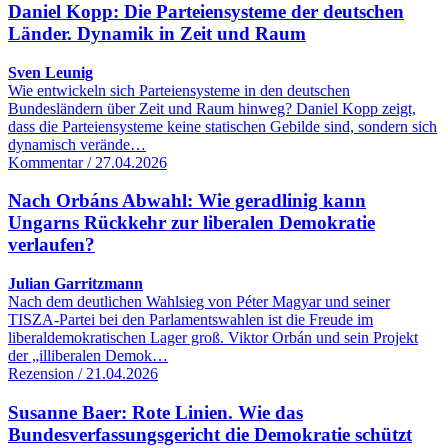
Daniel Kopp: Die Parteiensysteme der deutschen
Länder. Dynamik in Zeit und Raum
Sven Leunig
Wie entwickeln sich Parteiensysteme in den deutschen
Bundesländern über Zeit und Raum hinweg? Daniel Kopp zeigt,
dass die Parteiensysteme keine statischen Gebilde sind, sondern sich
dynamisch verände…
Kommentar / 27.04.2026
Nach Orbáns Abwahl: Wie geradlinig kann
Ungarns Rückkehr zur liberalen Demokratie
verlaufen?
Julian Garritzmann
Nach dem deutlichen Wahlsieg von Péter Magyar und seiner
TISZA-Partei bei den Parlamentswahlen ist die Freude im
liberaldemokratischen Lager groß. Viktor Orbán und sein Projekt
der „illiberalen Demok…
Rezension / 21.04.2026
Susanne Baer: Rote Linien. Wie das
Bundesverfassungsgericht die Demokratie schützt