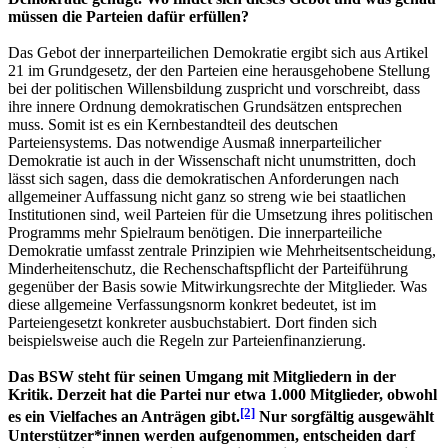
müssen die Parteien dafür erfüllen?
Das Gebot der innerparteilichen Demokratie ergibt sich aus Artikel
21 im Grundgesetz, der den Parteien eine herausgehobene Stellung
bei der politischen Willensbildung zuspricht und vorschreibt, dass
ihre innere Ordnung demokratischen Grundsätzen entsprechen
muss. Somit ist es ein Kernbestandteil des deutschen
Parteiensystems. Das notwendige Ausmaß innerparteilicher
Demokratie ist auch in der Wissenschaft nicht unumstritten, doch
lässt sich sagen, dass die demokratischen Anforderungen nach
allgemeiner Auffassung nicht ganz so streng wie bei staatlichen
Institutionen sind, weil Parteien für die Umsetzung ihres politischen
Programms mehr Spielraum benötigen. Die innerparteiliche
Demokratie umfasst zentrale Prinzipien wie Mehrheitsentscheidung,
Minderheitenschutz, die Rechenschaftspflicht der Parteiführung
gegenüber der Basis sowie Mitwirkungsrechte der Mitglieder. Was
diese allgemeine Verfassungsnorm konkret bedeutet, ist im
Parteiengesetzt konkreter ausbuchstabiert. Dort finden sich
beispielsweise auch die Regeln zur Parteienfinanzierung.
Das BSW steht für seinen Umgang mit Mitgliedern in der
Kritik. Derzeit hat die Partei nur etwa 1.000 Mitglieder, obwohl
[2]
es ein Vielfaches an Anträgen gibt.
Nur sorgfältig ausgewählt
Unterstützer*innen werden aufgenommen, entscheiden darf