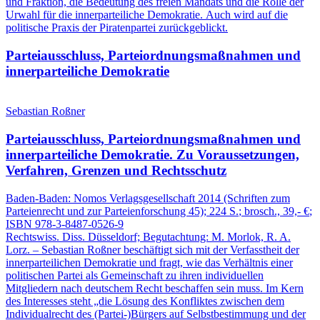
und Fraktion, die Bedeutung des freien Mandats und die Rolle der
Urwahl für die innerparteiliche Demokratie. Auch wird auf die
politische Praxis der Piratenpartei zurückgeblickt.
Parteiausschluss, Parteiordnungsmaßnahmen und
innerparteiliche Demokratie
Sebastian Roßner
Parteiausschluss, Parteiordnungsmaßnahmen und
innerparteiliche Demokratie.
Zu Voraussetzungen,
Verfahren, Grenzen und Rechtsschutz
Baden-Baden:
Nomos Verlagsgesellschaft
2014
(Schriften zum
Parteienrecht und zur Parteienforschung 45)
; 224 S.
; brosch., 39,- €
;
ISBN 978-3-8487-0526-9
Rechtswiss. Diss. Düsseldorf; Begutachtung: M. Morlok, R. A.
Lorz. – Sebastian Roßner beschäftigt sich mit der Verfasstheit der
innerparteilichen Demokratie und fragt, wie das Verhältnis einer
politischen Partei als Gemeinschaft zu ihren individuellen
Mitgliedern nach deutschem Recht beschaffen sein muss. Im Kern
des Interesses steht „die Lösung des Konfliktes zwischen dem
Individualrecht des (Partei‑)Bürgers auf Selbstbestimmung und der