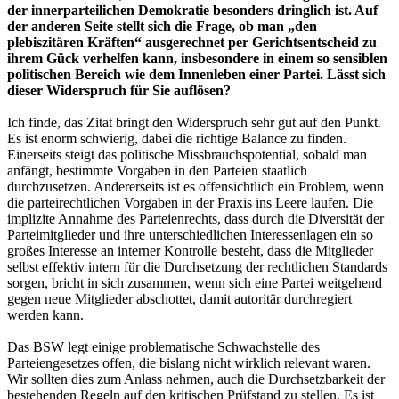
der innerparteilichen Demokratie besonders dringlich ist. Auf
der anderen Seite stellt sich die Frage, ob man „den
plebiszitären Kräften“ ausgerechnet per Gerichtsentscheid zu
ihrem Gück verhelfen kann, insbesondere in einem so sensiblen
politischen Bereich wie dem Innenleben einer Partei. Lässt sich
dieser Widerspruch für Sie auflösen?
Ich finde, das Zitat bringt den Widerspruch sehr gut auf den Punkt.
Es ist enorm schwierig, dabei die richtige Balance zu finden.
Einerseits steigt das politische Missbrauchspotential, sobald man
anfängt, bestimmte Vorgaben in den Parteien staatlich
durchzusetzen. Andererseits ist es offensichtlich ein Problem, wenn
die parteirechtlichen Vorgaben in der Praxis ins Leere laufen. Die
implizite Annahme des Parteienrechts, dass durch die Diversität der
Parteimitglieder und ihre unterschiedlichen Interessenlagen ein so
großes Interesse an interner Kontrolle besteht, dass die Mitglieder
selbst effektiv intern für die Durchsetzung der rechtlichen Standards
sorgen, bricht in sich zusammen, wenn sich eine Partei weitgehend
gegen neue Mitglieder abschottet, damit autoritär durchregiert
werden kann.
Das BSW legt einige problematische Schwachstelle des
Parteiengesetzes offen, die bislang nicht wirklich relevant waren.
Wir sollten dies zum Anlass nehmen, auch die Durchsetzbarkeit der
bestehenden Regeln auf den kritischen Prüfstand zu stellen. Es ist