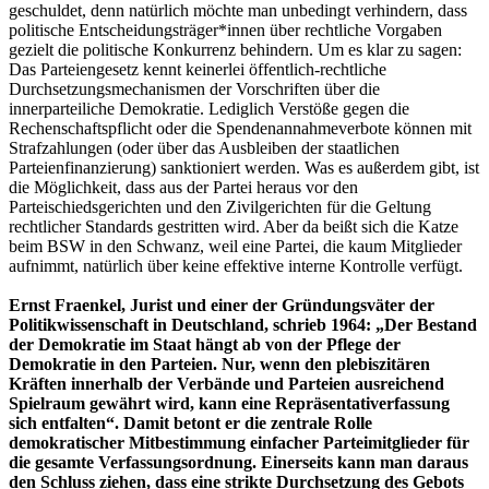
geschuldet, denn natürlich möchte man unbedingt verhindern, dass
politische Entscheidungsträger*innen über rechtliche Vorgaben
gezielt die politische Konkurrenz behindern. Um es klar zu sagen:
Das Parteiengesetz kennt keinerlei öffentlich-rechtliche
Durchsetzungsmechanismen der Vorschriften über die
innerparteiliche Demokratie. Lediglich Verstöße gegen die
Rechenschaftspflicht oder die Spendenannahmeverbote können mit
Strafzahlungen (oder über das Ausbleiben der staatlichen
Parteienfinanzierung) sanktioniert werden. Was es außerdem gibt, ist
die Möglichkeit, dass aus der Partei heraus vor den
Parteischiedsgerichten und den Zivilgerichten für die Geltung
rechtlicher Standards gestritten wird. Aber da beißt sich die Katze
beim BSW in den Schwanz, weil eine Partei, die kaum Mitglieder
aufnimmt, natürlich über keine effektive interne Kontrolle verfügt.
Ernst Fraenkel, Jurist und einer der Gründungsväter der
Politikwissenschaft in Deutschland, schrieb 1964: „Der Bestand
der Demokratie im Staat hängt ab von der Pflege der
Demokratie in den Parteien. Nur, wenn den plebiszitären
Kräften innerhalb der Verbände und Parteien ausreichend
Spielraum gewährt wird, kann eine Repräsentativerfassung
sich entfalten“. Damit betont er die zentrale Rolle
demokratischer Mitbestimmung einfacher Parteimitglieder für
die gesamte Verfassungsordnung. Einerseits kann man daraus
den Schluss ziehen, dass eine strikte Durchsetzung des Gebots