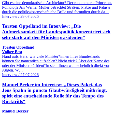
Gibt es eine demokratische Architektur? Der renommierte Princeton-
Politologe Jan-Werner Müller betrachtet Straßen, Plätze und Paläste
durch die politikwissenschaftliche Brille und formuliert durch da…
Interview / 29.07.2026
Torsten Oppelland im Interview: „Die
Aufmerksamkeit für Landespolitik konzentriert sich
sehr stark auf den Ministerpräsidenten“
Torsten Oppelland
Volker Best
Hand aufs Herz, wie viele Minister*innen Ihres Bundeslands
können Sie namentlich aufzählen? Nicht viele? Aber der Name des
oder der Ministerpräsident*in steht Ihnen wahrscheinlich direkt vor
Augen. W…
Interview / 27.07.2026
Manuel Becker im Interview: „Dieses Paket, das
Jens Spahn in puncto Glaubwürdigkeit mitbringt,
spielt eine entscheidende Rolle für das Tempo des
Rücktritts“
Manuel Becker