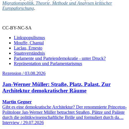
Migrationspolitik. Theorie, Methode und Analysen kritischer
Europaforschung
.
CC-BY-NC-SA
Linkspopulismus
Mouffe, Chantal
Laclau, Ernesto
Staatsverständnis
Parlamente und Parteiendemokratie - unter Druck?
Repräsentation und Parlamentarismus
Rezension / 03.08.2026
Jan-Werner Müller: Straße, Platz, Palast. Zur
Architektur demokratischer Räume
Martin Gegner
Gibt es eine demokratische Architektur? Der renommierte Princeton-
Politologe Jan-Werner Müller betrachtet Straßen, Plätze und Paläste
durch die politikwissenschaftliche Brille und formuliert durch da…
Interview / 29.07.2026