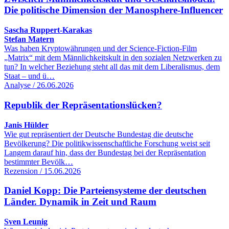
Die politische Dimension der Manosphere-Influencer
Sascha Ruppert-Karakas
Stefan Matern
Was haben Kryptowährungen und der Science-Fiction-Film
„Matrix“ mit dem Männlichkeitskult in den sozialen Netzwerken zu
tun? In welcher Beziehung steht all das mit dem Liberalismus, dem
Staat – und ü…
Analyse / 26.06.2026
Republik der Repräsentationslücken?
Janis Hülder
Wie gut repräsentiert der Deutsche Bundestag die deutsche
Bevölkerung? Die politikwissenschaftliche Forschung weist seit
Langem darauf hin, dass der Bundestag bei der Repräsentation
bestimmter Bevölk…
Rezension / 15.06.2026
Daniel Kopp: Die Parteiensysteme der deutschen
Länder. Dynamik in Zeit und Raum
Sven Leunig