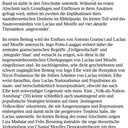
Band ist dafür in drei Abschnitte unterteilt. Während im ersten
Abschnitt nach Grundlagen und Einflüssen in ihren Ansätzen
gefragt wird, stehen im zweiten die Implikationen ihres
staatstheoretischen Denkens im Mittelpunkt. Im letzten Teil wird das
Staatsverständnis von Laclau und Mouffe auf vier aktuelle
Thematiken ‚angewendet‘.
Im ersten Beitrag wird der Einfluss von Antonio Gramsci auf Laclau
und Mouffe untersucht. Ingo Pohn-Lauggas erörtert dabei die
zentralen gramscianischen Begriffe ‚Zivilgesellschaft‘ und
‚integraler Staat‘ und versucht zu zeigen, wie diese in die
hegemonietheoretischen Überlegungen von Laclau und Mouffe
eingeflossen sind. Im nachfolgenden, sehr dicht geschriebenen und
schwer zugänglichen Beitrag von Ingo Elbe wird die Rezeption von
Nicos Poulantzas für die frühen Arbeiten von Laclau erörtert. Elbe
weist daraufhin, dass Laclau Nationalismus und Populismus als
staats- und herrschaftskritisch konzeptualisiert, obwohl das nach
Elbe kein notwendiger Gegensatz sein muss. Eine „Volk-als-Nation-
Anrufung“ (59) könne schließlich auch staatstragend sein und
populistische Strategien könnten auf einen ‚homogenen
Volkswillen‘ rekurrieren, die mit Ausgrenzungen und Repressionen
einhergehen und damit nicht die progressive Tendenz habe, die
Laclau unterstelle. Im letzten Beitrag des ersten Abschnitts zeigen
Liza Mattutat und Felix Breuning instruktiv die enge theoretische
Verknüpfung von Chantal Mouffes Demokratietheorie mit dem