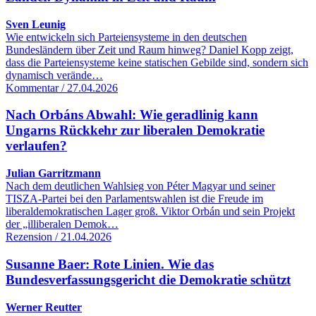
Sven Leunig
Wie entwickeln sich Parteiensysteme in den deutschen
Bundesländern über Zeit und Raum hinweg? Daniel Kopp zeigt,
dass die Parteiensysteme keine statischen Gebilde sind, sondern sich
dynamisch verände…
Kommentar / 27.04.2026
Nach Orbáns Abwahl: Wie geradlinig kann
Ungarns Rückkehr zur liberalen Demokratie
verlaufen?
Julian Garritzmann
Nach dem deutlichen Wahlsieg von Péter Magyar und seiner
TISZA-Partei bei den Parlamentswahlen ist die Freude im
liberaldemokratischen Lager groß. Viktor Orbán und sein Projekt
der „illiberalen Demok…
Rezension / 21.04.2026
Susanne Baer: Rote Linien. Wie das
Bundesverfassungsgericht die Demokratie schützt
Werner Reutter