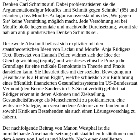
Denken Carl Schmitts auf. Dabei problematisieren sie die
Argumentationsfigur Mouffes „mit Schmitt gegen Schmitt“ (65) und
erläutern, dass Mouffes Antagonismusverständnis des ‚Wir gegen
Sie‘ keine Vermittlung möglich macht. Jede Versöhnung sei bei
Mouffe bloße hegemoniale und machtvolle Durchsetzung, womit sie
nah am anti-pluralistischen Denken Schmitts sei.
Der zweite Abschnitt befasst sich expliziter mit den
staatstheoretischen Ideen von Laclau und Mouffe. Anja Rüdigers
Text, übersetzt von Hannah Feiler, widmet sich der Idee der
Gleichgewichtung (equity) und wie dieses ethische Prinzip die
Grundlage für eine radikale Demokratie in Theorie und Praxis
darstellen kann. Sie illustriert dies mit der sozialen Bewegung um
‚Healthcare Is a Human Right‘, welche schließlich zur Einführung
eines öffentlich finanzierten Gesundheitssystems im US-Bundesstaat
Vermont (den Bernie Sanders im US-Senat vertritt) geführt hat.
Rüdiger erkennt in deren Aktionen und Zielstellung,
Gesundheitsfürsorge als Menschenrecht zu proklamieren, eine
wirksame Strategie, um verschiedene Akteure zu verbinden und
sowohl Kritik am Bestehenden als auch einen Lösungsvorschlag zu
äußern.
Der nachfolgende Beitrag von Manon Westphal ist die
unmittelbarste Auseinandersetzung mit staatlichen Institutionen und
dem Ansatz von Laclau und Mouffe. Nach einer detaillierten