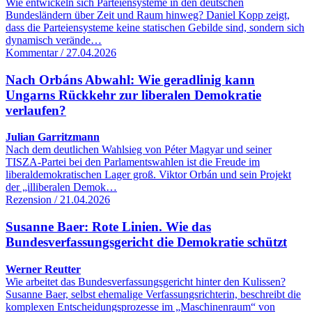
Wie entwickeln sich Parteiensysteme in den deutschen
Bundesländern über Zeit und Raum hinweg? Daniel Kopp zeigt,
dass die Parteiensysteme keine statischen Gebilde sind, sondern sich
dynamisch verände…
Kommentar / 27.04.2026
Nach Orbáns Abwahl: Wie geradlinig kann
Ungarns Rückkehr zur liberalen Demokratie
verlaufen?
Julian Garritzmann
Nach dem deutlichen Wahlsieg von Péter Magyar und seiner
TISZA-Partei bei den Parlamentswahlen ist die Freude im
liberaldemokratischen Lager groß. Viktor Orbán und sein Projekt
der „illiberalen Demok…
Rezension / 21.04.2026
Susanne Baer: Rote Linien. Wie das
Bundesverfassungsgericht die Demokratie schützt
Werner Reutter
Wie arbeitet das Bundesverfassungsgericht hinter den Kulissen?
Susanne Baer, selbst ehemalige Verfassungsrichterin, beschreibt die
komplexen Entscheidungsprozesse im „Maschinenraum“ von