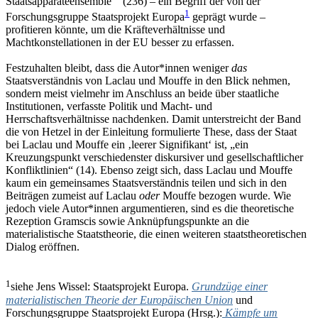
Staatsapparateensemble‘“ (236) – ein Begriff der von der
1
Forschungsgruppe Staatsprojekt Europa
geprägt wurde –
profitieren könnte, um die Kräfteverhältnisse und
Machtkonstellationen in der EU besser zu erfassen.
Festzuhalten bleibt, dass die Autor*innen weniger
das
Staatsverständnis von Laclau und Mouffe in den Blick nehmen,
sondern meist vielmehr im Anschluss an beide über staatliche
Institutionen, verfasste Politik und Macht- und
Herrschaftsverhältnisse nachdenken. Damit unterstreicht der Band
die von Hetzel in der Einleitung formulierte These, dass der Staat
bei Laclau und Mouffe ein ‚leerer Signifikant‘ ist, „ein
Kreuzungspunkt verschiedenster diskursiver und gesellschaftlicher
Konfliktlinien“ (14). Ebenso zeigt sich, dass Laclau und Mouffe
kaum ein gemeinsames Staatsverständnis teilen und sich in den
Beiträgen zumeist auf Laclau
oder
Mouffe bezogen wurde. Wie
jedoch viele Autor*innen argumentieren, sind es die theoretische
Rezeption Gramscis sowie Anknüpfungspunkte an die
materialistische Staatstheorie, die einen weiteren staatstheoretischen
Dialog eröffnen.
1
siehe Jens Wissel: Staatsprojekt Europa.
Grundzüge einer
materialistischen Theorie der Europäischen Union
und
Forschungsgruppe Staatsprojekt Europa (Hrsg.):
Kämpfe um