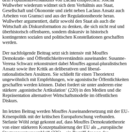
Wullweber wiederum widmet sich dem Verhältnis aus Staat,
Gesellschaft und Ökonomie und zieht neben Laclaus Ansatz auch
Arbeiten von Gramsci und aus der Regulationstheorie heran.
Wullweber argumentiert, dafür sowohl den Staat als auch die
Wirtschaft als Diskursformation zu denken, die sich nicht real und
überhistorisch offenbaren, sondern diskursiv in historisch
kontingenten sozialen und politischen Konstellationen geschaffen
werden.
Der nachfolgende Beitrag setzt sich intensiv mit Mouffes
Demokratie- und Öffentlichkeitsverständnis auseinander. Susanne-
Verena Schwarz rekonstruiert dabei Mouffes agonal-pluralistischen
Ansatz sowie ihre Kritik an deliberativen und liberal-
rationalistischen Ansätzen. Sie schließt für einen Theorietext
ungewöhnlich mit Empfehlungen, wie agonistische Öffentlichkeiten
geschaffen werden können. Dabei fordert sie unter anderem eine
stärkere ‚agonistische Artikulation‘ (220) in den Medien und die
Repräsentation alternativer Wirtschaftsmodelle im öffentlichen
Diskurs.
Im letzten Beitrag werden Mouffes Auseinandersetzung mit der EU-
Krisenpolitik mit der kritischen Europaforschung verbunden.
Stefanie Wöhl zeigt gekonnt auf, dass Mouffes Demokratietheorie
von einer stärkeren Konzeptualisierung der EU als „‚europäische