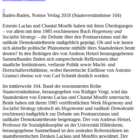
+
Baden-Baden, Nomos Verlag 2018 (Staatsverständnisse 104)
Ernesto Laclau und Chantal Mouffe haben mit ihren Überlegungen
– vor allem mit dem 1985 erschienenen Buch
Hegemony and
Socialist Strategy
– die Debatte über den Postmarxismus und die
radikale Demokratietheorie maßgeblich geprägt. Ob und wie lassen
sich aktuelle politische Phänomene mithilfe ihres Staatsdenken heute
deuten? In den Beiträgen des von Andreas Hetzel herausgegebenen
Sammelbandes finden sich entsprechende Reflexionen über
staatliche Institutionen, verfasste Politik sowie Macht- und
Herrschaftsverhältnisse, wobei theoretische Einflüsse von Antonio
Gramsci ebenso wie von Carl Schmitt deutlich werden.
Im mittlerweile 104. Band der renommierten Reihe
Staatsverständnisse, herausgegeben von Rüdiger Voigt, wird das
Staatsdenken von Ernesto Laclau und Chantal Mouffe untersucht.
Beide haben mit ihrem 1985 veröffentlichten Werk
Hegemony and
Socialist Strategy
(deutsch als
Hegemonie und radikale Demokratie
erschienen) maßgeblich zur Debatte um Postmarxismus und
radikaler Demokratietheorie beigetragen. Der von Andreas Hetzel,
Professor für Sozialphilosophie an der Universität Hildesheim,
herausgegebene Sammelband ist den zentralen Referenzlinien im
staatstheoretischen Denken Laclaus und Mouffes gewidmet. Der