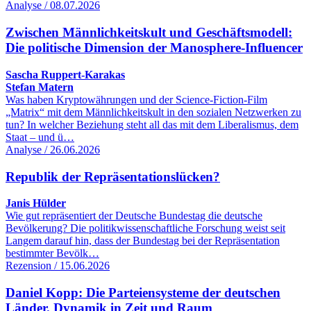
Analyse / 08.07.2026
Zwischen Männlichkeitskult und Geschäftsmodell:
Die politische Dimension der Manosphere-Influencer
Sascha Ruppert-Karakas
Stefan Matern
Was haben Kryptowährungen und der Science-Fiction-Film
„Matrix“ mit dem Männlichkeitskult in den sozialen Netzwerken zu
tun? In welcher Beziehung steht all das mit dem Liberalismus, dem
Staat – und ü…
Analyse / 26.06.2026
Republik der Repräsentationslücken?
Janis Hülder
Wie gut repräsentiert der Deutsche Bundestag die deutsche
Bevölkerung? Die politikwissenschaftliche Forschung weist seit
Langem darauf hin, dass der Bundestag bei der Repräsentation
bestimmter Bevölk…
Rezension / 15.06.2026
Daniel Kopp: Die Parteiensysteme der deutschen
Länder. Dynamik in Zeit und Raum