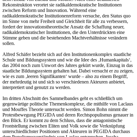
Rekonstruktion verortet sie radikaldemokratische Institutionen
zwischen Reform und Innovation. Während eine
radikaldemokratische Institutionenreform versuche, den Status quo
im Sinne von mehr Freiheit und Gleichheit für alle zu verbessern,
fordert der innovationstheoretische Ansatz die Schaffung neuer,
radikaldemokratischer Institutionen, die den Unterdrückten eine
Stimme geben und die bestehenden Machtverhältnisse verändern
sollen.
Alfred Schäfer bezieht sich auf den Institutionenkomplex staatliche
Schule und Bildungssystem und wie die Idee des ‚Humankapitals‘,
das 2004 noch zum Unwort des Jahres gekürt wurde, Einzug in das
staatliche Bildungssystem gehalten hat. Dabei versucht er zu zeigen,
wie es zum ‚leeren Signifikanten‘ wurde – also zu einem Begriff,
der mehrdeutig ist und sich so verschiedenen Akteuren anbietet,
interpretiert und genutzt zu werden.
Im dritten Abschnitt des Sammelbandes geht es schließlich um
gegenwärtige politische Themenkomplexe, die mithilfe von Laclaus
und Mouffes Theorie untersucht werden. Simon Bohn nimmt die
Protestbewegung PEGIDA und deren Rechtspopulismus genauer in
den Blick. Er kommt zu dem Schluss, dass die antagonistische
Frontstellung zwischen Eliten und Volk sowie die Verknüpfung
unterschiedlichster Positionen und Akteuren in PEGIDA durchaus
dem Populismusverständnis von Laclau entsprechen. Joscha