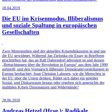
18.04.2019
Die EU im Krisenmodus. Illiberalismus
und soziale Spaltung in europäischen
Gesellschaften
Zwei Monografien sind der aktuellen Krisendiskussion in und um
die EU gewidmet. Während Jan Zielonka ein Essay in Briefform
geschrieben hat, das an Ralf Dahrendorf adressiert ist und dessen
„Betrachtungen über die Revolution in Europa“ aus dem Jahr 1990
aufgreift, und den Vormarsch illiberaler Demokratievorstellungen in
Europa beobachtet, fragt Christian Lahusen, wie die Menschen in
der EU über die Union denken. Bildet sich dabei ein geteilter
Sozial- und Diskursraum heraus oder ergeben sich angesichts der
multiplen Krisen Dissonanzen und Widerstände?
28.06.2018
Andreas Hetzel (Hrsg.): Radikale