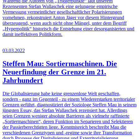
Während die Autoren von „Triggerpunkte“ laut unserem
Rezensenten Stefan Wallaschek eine gelungene empirische
Vermessung vermeintlicher gesellschaftlicher Polarisierungen
vornehmen, rekonstruiert Anton Jäger vor diesem Hintergrund
überzeugend, wenn auch nicht ohne Mängel, unter dem Begriff
„Hyperpolitik“ historisch die Entstehung einer desorganisierten und
damit ineffektiven Politikform.
03.03.2022
Steffen Mau: Sortiermaschinen. Die
Neuerfindung der Grenze im 21.
Jahrhundert
Die Globalisierung habe keine grenzenlose Welt geschaffen,
sondern - ganz im Gegenteil - zu einem Wiedererstarken territorialer
Grenzen geführt, diagnostiziert der Soziologe Steffen Mau in seinem
jüngsten Essay, das Stefan Wallaschek rezensiert hat. Allerdings
seien Grenzen weniger absolute Barrieren als vielmehr raffinierte
„Sortiermaschinen“, deren Funktion im Separieren und Selektieren
der Passierberechtigten liege. Kenntnisreich beschreibt Mau die
verschiedenen Grenztypen und -regime sowie ihre Transformation
durch Prozesse der Digitalisierung und Exterritorialisierung.