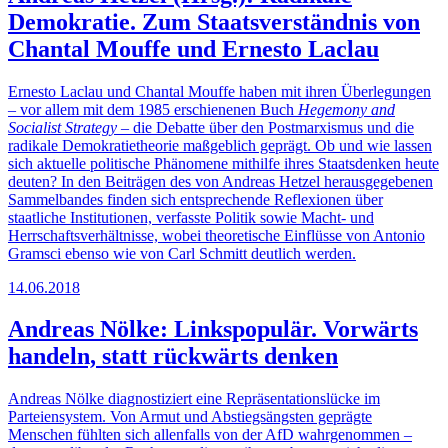
Demokratie. Zum Staatsverständnis von
Chantal Mouffe und Ernesto Laclau
Ernesto Laclau und Chantal Mouffe haben mit ihren Überlegungen
– vor allem mit dem 1985 erschienenen Buch
Hegemony and
Socialist Strategy
– die Debatte über den Postmarxismus und die
radikale Demokratietheorie maßgeblich geprägt. Ob und wie lassen
sich aktuelle politische Phänomene mithilfe ihres Staatsdenken heute
deuten? In den Beiträgen des von Andreas Hetzel herausgegebenen
Sammelbandes finden sich entsprechende Reflexionen über
staatliche Institutionen, verfasste Politik sowie Macht- und
Herrschaftsverhältnisse, wobei theoretische Einflüsse von Antonio
Gramsci ebenso wie von Carl Schmitt deutlich werden.
14.06.2018
Andreas Nölke: Linkspopulär. Vorwärts
handeln, statt rückwärts denken
Andreas Nölke diagnostiziert eine Repräsentationslücke im
Parteiensystem. Von Armut und Abstiegsängsten geprägte
Menschen fühlten sich allenfalls von der AfD wahrgenommen –