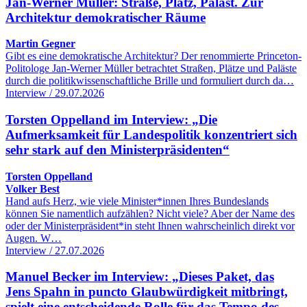
Jan-Werner Müller: Straße, Platz, Palast. Zur
Architektur demokratischer Räume
Martin Gegner
Gibt es eine demokratische Architektur? Der renommierte Princeton-
Politologe Jan-Werner Müller betrachtet Straßen, Plätze und Paläste
durch die politikwissenschaftliche Brille und formuliert durch da…
Interview / 29.07.2026
Torsten Oppelland im Interview: „Die
Aufmerksamkeit für Landespolitik konzentriert sich
sehr stark auf den Ministerpräsidenten“
Torsten Oppelland
Volker Best
Hand aufs Herz, wie viele Minister*innen Ihres Bundeslands
können Sie namentlich aufzählen? Nicht viele? Aber der Name des
oder der Ministerpräsident*in steht Ihnen wahrscheinlich direkt vor
Augen. W…
Interview / 27.07.2026
Manuel Becker im Interview: „Dieses Paket, das
Jens Spahn in puncto Glaubwürdigkeit mitbringt,
spielt eine entscheidende Rolle für das Tempo des