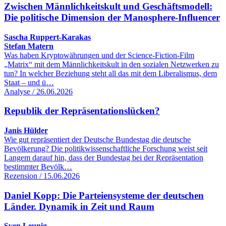
Zwischen Männlichkeitskult und Geschäftsmodell:
Die politische Dimension der Manosphere-Influencer
Sascha Ruppert-Karakas
Stefan Matern
Was haben Kryptowährungen und der Science-Fiction-Film
„Matrix“ mit dem Männlichkeitskult in den sozialen Netzwerken zu
tun? In welcher Beziehung steht all das mit dem Liberalismus, dem
Staat – und ü…
Analyse / 26.06.2026
Republik der Repräsentationslücken?
Janis Hülder
Wie gut repräsentiert der Deutsche Bundestag die deutsche
Bevölkerung? Die politikwissenschaftliche Forschung weist seit
Langem darauf hin, dass der Bundestag bei der Repräsentation
bestimmter Bevölk…
Rezension / 15.06.2026
Daniel Kopp: Die Parteiensysteme der deutschen
Länder. Dynamik in Zeit und Raum
Sven Leunig