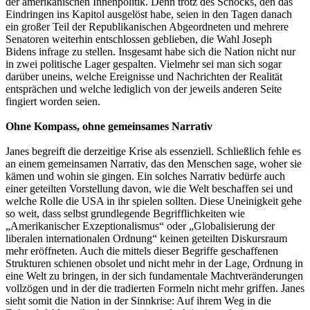
der amerikanischen Innenpolitik. Denn trotz des Schocks, den das
Eindringen ins Kapitol ausgelöst habe, seien in den Tagen danach
ein großer Teil der Republikanischen Abgeordneten und mehrere
Senatoren weiterhin entschlossen geblieben, die Wahl Joseph
Bidens infrage zu stellen. Insgesamt habe sich die Nation nicht nur
in zwei politische Lager gespalten. Vielmehr sei man sich sogar
darüber uneins, welche Ereignisse und Nachrichten der Realität
entsprächen und welche lediglich von der jeweils anderen Seite
fingiert worden seien.
Ohne Kompass, ohne gemeinsames Narrativ
Janes begreift die derzeitige Krise als essenziell. Schließlich fehle es
an einem gemeinsamen Narrativ, das den Menschen sage, woher sie
kämen und wohin sie gingen. Ein solches Narrativ bedürfe auch
einer geteilten Vorstellung davon, wie die Welt beschaffen sei und
welche Rolle die USA in ihr spielen sollten. Diese Uneinigkeit gehe
so weit, dass selbst grundlegende Begrifflichkeiten wie
„Amerikanischer Exzeptionalismus“ oder „Globalisierung der
liberalen internationalen Ordnung“ keinen geteilten Diskursraum
mehr eröffneten. Auch die mittels dieser Begriffe geschaffenen
Strukturen schienen obsolet und nicht mehr in der Lage, Ordnung in
eine Welt zu bringen, in der sich fundamentale Machtveränderungen
vollzögen und in der die tradierten Formeln nicht mehr griffen. Janes
sieht somit die Nation in der Sinnkrise: Auf ihrem Weg in die