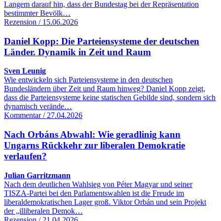
Langem darauf hin, dass der Bundestag bei der Repräsentation
bestimmter Bevölk…
Rezension / 15.06.2026
Daniel Kopp: Die Parteiensysteme der deutschen
Länder. Dynamik in Zeit und Raum
Sven Leunig
Wie entwickeln sich Parteiensysteme in den deutschen
Bundesländern über Zeit und Raum hinweg? Daniel Kopp zeigt,
dass die Parteiensysteme keine statischen Gebilde sind, sondern sich
dynamisch verände…
Kommentar / 27.04.2026
Nach Orbáns Abwahl: Wie geradlinig kann
Ungarns Rückkehr zur liberalen Demokratie
verlaufen?
Julian Garritzmann
Nach dem deutlichen Wahlsieg von Péter Magyar und seiner
TISZA-Partei bei den Parlamentswahlen ist die Freude im
liberaldemokratischen Lager groß. Viktor Orbán und sein Projekt
der „illiberalen Demok…
Rezension / 21.04.2026