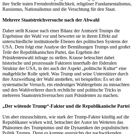
ihre Stelle traten Fremdenfeindlichkeit, religiöser Fundamentalismus,
Rassismus, Nationalismus und die Verachtung für den Staat.
Mehrere Staatstreichversuche nach der Abwahl
Daher stellt Krause nach einer Bilanz der Amtszeit Trumps die
Ergebnisse der Wahl vor und bewertet sie in ihrem Effekt auf
unterschiedliche institutionelle Ebenen des politischen Systems der
USA. Dem folgt eine Analyse der Bemühungen Trumps und großer
Teile der Republikanischen Partei, das Ergebnis der
Präsidentenwahl infrage zu stellen. Krause beleuchtet dabei
historische und prozessuale Faktoren innerhalb der föderalen
Struktur der USA, in der auch der Aspekt „politische Kultur“ eine
maßgebliche Rolle spielt. Was Trump und seine Unterstützer durch
ihre Anzweiflung der Wahl anstießen, sei beispiellos: Es sei der
systematische Versuch, ein eindeutiges Wahlergebnis zu missachten
und den Wahlverlierer durch rechtliche und politische Tricks in
mehreren Staatsstreichversuchen zum Präsidenten zu machen.
„Der wütende Trump“-Faktor und die Republikanische Partei
Um aber einzuschätzen, wie stark der Trump-Faktor künftig auf die
Republikaner wirken wird, betrachtet der Autor im Weiteren das
Phänomen des Trumpismus und die Dynamiken der populistischen
Politik Trumps. Denn es komme angesichts der nachwirkenden