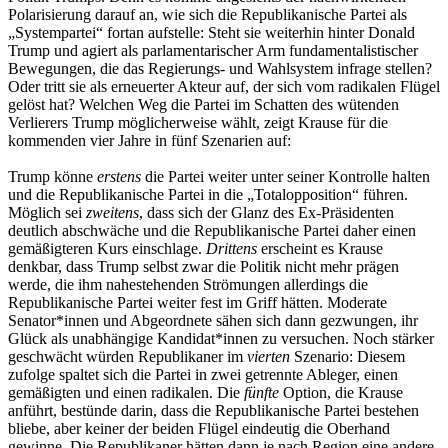
Polarisierung darauf an, wie sich die Republikanische Partei als
„Systempartei“ fortan aufstelle: Steht sie weiterhin hinter Donald
Trump und agiert als parlamentarischer Arm fundamentalistischer
Bewegungen, die das Regierungs- und Wahlsystem infrage stellen?
Oder tritt sie als erneuerter Akteur auf, der sich vom radikalen Flügel
gelöst hat? Welchen Weg die Partei im Schatten des wütenden
Verlierers Trump möglicherweise wählt, zeigt Krause für die
kommenden vier Jahre in fünf Szenarien auf:
Trump könne
erstens
die Partei weiter unter seiner Kontrolle halten
und die Republikanische Partei in die „Totalopposition“ führen.
Möglich sei
zweitens
, dass sich der Glanz des Ex-Präsidenten
deutlich abschwäche und die Republikanische Partei daher einen
gemäßigteren Kurs einschlage.
Drittens
erscheint es Krause
denkbar, dass Trump selbst zwar die Politik nicht mehr prägen
werde, die ihm nahestehenden Strömungen allerdings die
Republikanische Partei weiter fest im Griff hätten. Moderate
Senator*innen und Abgeordnete sähen sich dann gezwungen, ihr
Glück als unabhängige Kandidat*innen zu versuchen. Noch stärker
geschwächt würden Republikaner im
vierten
Szenario: Diesem
zufolge spaltet sich die Partei in zwei getrennte Ableger, einen
gemäßigten und einen radikalen. Die
fünfte
Option, die Krause
anführt, bestünde darin, dass die Republikanische Partei bestehen
bliebe, aber keiner der beiden Flügel eindeutig die Oberhand
gewinne. Die Republikaner hätten dann je nach Region eine andere