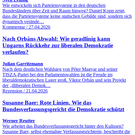
Wie entwickeln sich Parteiensysteme in den deutschen
Bundesländern über Zeit und Raum hinweg? Daniel Kopp zeigt,
dass die Parteiensysteme keine statischen Gebilde sind, sondern sich
dynamisch verände…
Kommentar / 27.04.2026
Nach Orbáns Abwahl: Wie geradlinig kann
Ungarns Rückkehr zur liberalen Demokratie
verlaufen?
Julian Garritzmann
Nach dem deutlichen Wahlsieg von Péter Magyar und seiner
TISZA-Partei bei den Parlamentswahlen ist die Freude im
liberaldemokratischen Lager groß. Viktor Orbán und sein Projekt
der „illiberalen Demok…
Rezension / 21.04.2026
Susanne Baer: Rote Linien. Wie das
Bundesverfassungsgericht die Demokratie schützt
Werner Reutter
Wie arbeitet das Bundesverfassungsgericht hinter den Kulissen?
Susanne Baer, selbst ehemalige Verfassungsrichterin, beschreibt die