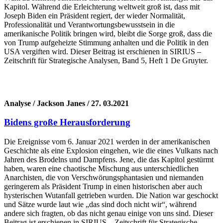
Kapitol. Während die Erleichterung weltweit groß ist, dass mit
Joseph Biden ein Präsident regiert, der wieder Normalität,
Professionalität und Verantwortungsbewusstsein in die
amerikanische Politik bringen wird, bleibt die Sorge groß, dass die
von Trump aufgeheizte Stimmung anhalten und die Politik in den
USA vergiften wird. Dieser Beitrag ist erschienen in SIRIUS –
Zeitschrift für Strategische Analysen, Band 5, Heft 1 De Gruyter.
Analyse / Jackson Janes / 27. 03.2021
Bidens große Herausforderung
Die Ereignisse vom 6. Januar 2021 werden in der amerikanischen
Geschichte als eine Explosion eingehen, wie die eines Vulkans nach
Jahren des Brodelns und Dampfens. Jene, die das Kapitol gestürmt
haben, waren eine chaotische Mischung aus unterschiedlichen
Anarchisten, die von Verschwörungsphantasien und niemanden
geringerem als Präsident Trump in einen historischen aber auch
hysterischen Wutanfall getrieben wurden. Die Nation war geschockt
und Sätze wurde laut wie „das sind doch nicht wir“, während
andere sich fragten, ob das nicht genau einige von uns sind. Dieser
Beitrag ist erschienen in SIRIUS – Zeitschrift für Strategische