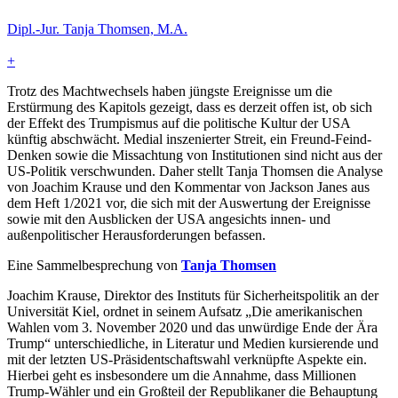
Dipl.-Jur. Tanja Thomsen, M.A.
+
Trotz des Machtwechsels haben jüngste Ereignisse um die
Erstürmung des Kapitols gezeigt, dass es derzeit offen ist, ob sich
der Effekt des Trumpismus auf die politische Kultur der USA
künftig abschwächt. Medial inszenierter Streit, ein Freund-Feind-
Denken sowie die Missachtung von Institutionen sind nicht aus der
US-Politik verschwunden. Daher stellt Tanja Thomsen die Analyse
von Joachim Krause und den Kommentar von Jackson Janes aus
dem Heft 1/2021 vor, die sich mit der Auswertung der Ereignisse
sowie mit den Ausblicken der USA angesichts innen- und
außenpolitischer Herausforderungen befassen.
Eine Sammelbesprechung von
Tanja Thomsen
Joachim Krause, Direktor des Instituts für Sicherheitspolitik an der
Universität Kiel, ordnet in seinem Aufsatz „Die amerikanischen
Wahlen vom 3. November 2020 und das unwürdige Ende der Ära
Trump“ unterschiedliche, in Literatur und Medien kursierende und
mit der letzten US-Präsidentschaftswahl verknüpfte Aspekte ein.
Hierbei geht es insbesondere um die Annahme, dass Millionen
Trump-Wähler und ein Großteil der Republikaner die Behauptung