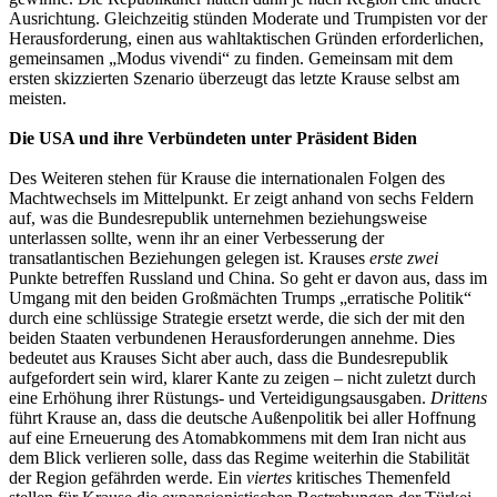
Ausrichtung. Gleichzeitig stünden Moderate und Trumpisten vor der
Herausforderung, einen aus wahltaktischen Gründen erforderlichen,
gemeinsamen „Modus vivendi“ zu finden. Gemeinsam mit dem
ersten skizzierten Szenario überzeugt das letzte Krause selbst am
meisten.
Die USA und ihre Verbündeten unter Präsident Biden
Des Weiteren stehen für Krause die internationalen Folgen des
Machtwechsels im Mittelpunkt. Er zeigt anhand von sechs Feldern
auf, was die Bundesrepublik unternehmen beziehungsweise
unterlassen sollte, wenn ihr an einer Verbesserung der
transatlantischen Beziehungen gelegen ist. Krauses
erste zwei
Punkte betreffen Russland und China. So geht er davon aus, dass im
Umgang mit den beiden Großmächten Trumps „erratische Politik“
durch eine schlüssige Strategie ersetzt werde, die sich der mit den
beiden Staaten verbundenen Herausforderungen annehme. Dies
bedeutet aus Krauses Sicht aber auch, dass die Bundesrepublik
aufgefordert sein wird, klarer Kante zu zeigen – nicht zuletzt durch
eine Erhöhung ihrer Rüstungs- und Verteidigungsausgaben.
Drittens
führt Krause an, dass die deutsche Außenpolitik bei aller Hoffnung
auf eine Erneuerung des Atomabkommens mit dem Iran nicht aus
dem Blick verlieren solle, dass das Regime weiterhin die Stabilität
der Region gefährden werde. Ein
viertes
kritisches Themenfeld