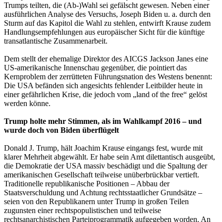
Trumps teilten, die (Ab-)Wahl sei gefälscht gewesen. Neben einer
ausführlichen Analyse des Versuchs, Joseph Biden u. a. durch den
Sturm auf das Kapitol die Wahl zu stehlen, entwirft Krause zudem
Handlungsempfehlungen aus europäischer Sicht für die künftige
transatlantische Zusammenarbeit.
Dem stellt der ehemalige Direktor des AICGS Jackson Janes eine
US-amerikanische Innenschau gegenüber, die pointiert das
Kernproblem der zerrütteten Führungsnation des Westens benennt:
Die USA befänden sich angesichts fehlender Leitbilder heute in
einer gefährlichen Krise, die jedoch vom „land of the free“ gelöst
werden könne.
Trump holte mehr Stimmen, als im Wahlkampf 2016 – und
wurde doch von Biden überflügelt
Donald J. Trump, hält Joachim Krause eingangs fest, wurde mit
klarer Mehrheit abgewählt. Er habe sein Amt dilettantisch ausgeübt,
die Demokratie der USA massiv beschädigt und die Spaltung der
amerikanischen Gesellschaft teilweise unüberbrückbar vertieft.
Traditionelle republikanische Positionen – Abbau der
Staatsverschuldung und Achtung rechtsstaatlicher Grundsätze –
seien von den Republikanern unter Trump in großen Teilen
zugunsten einer rechtspopulistischen und teilweise
rechtsanarchistischen Parteiprogrammatik aufgegeben worden. An