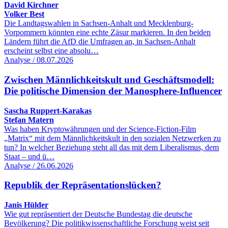
David Kirchner
Volker Best
Die Landtagswahlen in Sachsen-Anhalt und Mecklenburg-
Vorpommern könnten eine echte Zäsur markieren. In den beiden
Ländern führt die AfD die Umfragen an, in Sachsen-Anhalt
erscheint selbst eine absolu…
Analyse / 08.07.2026
Zwischen Männlichkeitskult und Geschäftsmodell:
Die politische Dimension der Manosphere-Influencer
Sascha Ruppert-Karakas
Stefan Matern
Was haben Kryptowährungen und der Science-Fiction-Film
„Matrix“ mit dem Männlichkeitskult in den sozialen Netzwerken zu
tun? In welcher Beziehung steht all das mit dem Liberalismus, dem
Staat – und ü…
Analyse / 26.06.2026
Republik der Repräsentationslücken?
Janis Hülder
Wie gut repräsentiert der Deutsche Bundestag die deutsche
Bevölkerung? Die politikwissenschaftliche Forschung weist seit