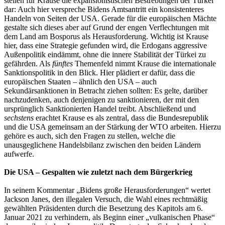
stellen für Krause die expansionistischen Bestrebungen der Türkei
dar: Auch hier verspreche Bidens Amtsantritt ein konsistenteres
Handeln von Seiten der USA. Gerade für die europäischen Mächte
gestalte sich dieses aber auf Grund der engen Verflechtungen mit
dem Land am Bosporus als Herausforderung. Wichtig ist Krause
hier, dass eine Strategie gefunden wird, die Erdogans aggressive
Außenpolitik eindämmt, ohne die innere Stabilität der Türkei zu
gefährden. Als
fünftes
Themenfeld nimmt Krause die internationale
Sanktionspolitik in den Blick. Hier plädiert er dafür, dass die
europäischen Staaten – ähnlich den USA – auch
Sekundärsanktionen in Betracht ziehen sollten: Es gelte, darüber
nachzudenken, auch denjenigen zu sanktionieren, der mit den
ursprünglich Sanktionierten Handel treibt. Abschließend und
sechstens
erachtet Krause es als zentral, dass die Bundesrepublik
und die USA gemeinsam an der Stärkung der WTO arbeiten. Hierzu
gehöre es auch, sich den Fragen zu stellen, welche die
unausgeglichene Handelsbilanz zwischen den beiden Ländern
aufwerfe.
Die USA – Gespalten wie zuletzt nach dem Bürgerkrieg
In seinem Kommentar „Bidens große Herausforderungen“ wertet
Jackson Janes, den illegalen Versuch, die Wahl eines rechtmäßig
gewählten Präsidenten durch die Besetzung des Kapitols am 6.
Januar 2021 zu verhindern, als Beginn einer „vulkanischen Phase“