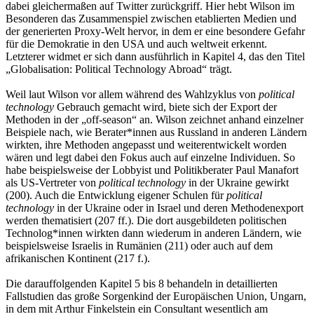
dabei gleichermaßen auf Twitter zurückgriff. Hier hebt Wilson im
Besonderen das Zusammenspiel zwischen etablierten Medien und
der generierten Proxy-Welt hervor, in dem er eine besondere Gefahr
für die Demokratie in den USA und auch weltweit erkennt.
Letzterer widmet er sich dann ausführlich in Kapitel 4, das den Titel
„Globalisation: Political Technology Abroad“ trägt.
Weil laut Wilson vor allem während des Wahlzyklus von
political
technology
Gebrauch gemacht wird, biete sich der Export der
Methoden in der „off-season“ an. Wilson zeichnet anhand einzelner
Beispiele nach, wie Berater*innen aus Russland in anderen Ländern
wirkten, ihre Methoden angepasst und weiterentwickelt worden
wären und legt dabei den Fokus auch auf einzelne Individuen. So
habe beispielsweise der Lobbyist und Politikberater Paul Manafort
als US-Vertreter von
political technology
in der Ukraine gewirkt
(200). Auch die Entwicklung eigener Schulen für
political
technology
in der Ukraine oder in Israel und deren Methodenexport
werden thematisiert (207 ff.). Die dort ausgebildeten politischen
Technolog*innen wirkten dann wiederum in anderen Ländern, wie
beispielsweise Israelis in Rumänien (211) oder auch auf dem
afrikanischen Kontinent (217 f.).
Die darauffolgenden Kapitel 5 bis 8 behandeln in detaillierten
Fallstudien das große Sorgenkind der Europäischen Union, Ungarn,
in dem mit Arthur Finkelstein ein Consultant wesentlich am