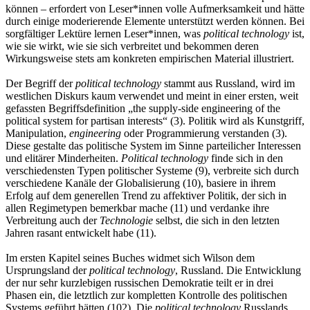
können – erfordert von Leser*innen volle Aufmerksamkeit und hätte
durch einige moderierende Elemente unterstützt werden können. Bei
sorgfältiger Lektüre lernen Leser*innen, was
political technology
ist,
wie sie wirkt, wie sie sich verbreitet und bekommen deren
Wirkungsweise stets am konkreten empirischen Material illustriert.
Der Begriff der
political technology
stammt aus Russland, wird im
westlichen Diskurs kaum verwendet und meint in einer ersten, weit
gefassten Begriffsdefinition „the supply-side engineering of the
political system for partisan interests“ (3). Politik wird als Kunstgriff,
Manipulation,
engineering
oder Programmierung verstanden (3).
Diese gestalte das politische System im Sinne parteilicher Interessen
und elitärer Minderheiten.
Political technology
finde sich in den
verschiedensten Typen politischer Systeme (9), verbreite sich durch
verschiedene Kanäle der Globalisierung (10), basiere in ihrem
Erfolg auf dem generellen Trend zu affektiver Politik, der sich in
allen Regimetypen bemerkbar mache (11) und verdanke ihre
Verbreitung auch der
Technologie
selbst, die sich in den letzten
Jahren rasant entwickelt habe (11).
Im ersten Kapitel seines Buches widmet sich Wilson dem
Ursprungsland der
political technology
, Russland. Die Entwicklung
der nur sehr kurzlebigen russischen Demokratie teilt er in drei
Phasen ein, die letztlich zur kompletten Kontrolle des politischen
Systems geführt hätten (102). Die
political technology
Russlands