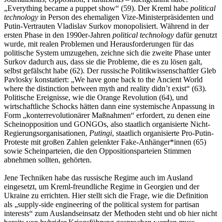
„Everything became a puppet show“ (59). Der Kreml habe
political
technology
in Person des ehemaligen Vize-Ministerpräsidenten und
Putin-Vertrauten Vladislav Surkov monopolisiert. Während in der
ersten Phase in den 1990er-Jahren
political technology
dafür genutzt
wurde, mit realen Problemen und Herausforderungen für das
politische System umzugehen, zeichne sich die zweite Phase unter
Surkov dadurch aus, dass sie die Probleme, die es zu lösen galt,
selbst gefälscht habe (62). Der russische Politikwissenschaftler Gleb
Pavlosky konstatiert: „We have gone back to the Ancient World
where the distinction between myth and reality didn’t exist“ (63).
Politische Ereignisse, wie die Orange Revolution (64), und
wirtschaftliche Schocks hätten dann eine systemische Anpassung in
Form „konterrevolutionärer Maßnahmen“ erfordert, zu denen eine
Scheinopposition und GONGOs, also staatlich organisierte Nicht-
Regierungsorganisationen,
Putingi
, staatlich organisierte Pro-Putin-
Proteste mit großen Zahlen gelenkter Fake-Anhänger*innen (65)
sowie Scheinparteien, die den Oppositionsparteien Stimmen
abnehmen sollten, gehörten.
Jene Techniken habe das russische Regime auch im Ausland
eingesetzt, um Kreml-freundliche Regime in Georgien und der
Ukraine zu errichten. Hier stellt sich die Frage, wie die Definition
als „supply-side engineering of the political system for partisan
interests“ zum Auslandseinsatz der Methoden steht und ob hier nicht