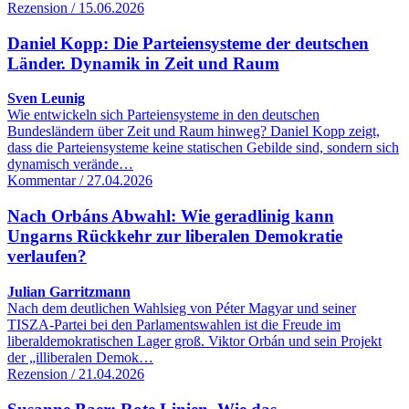
Rezension / 15.06.2026
Daniel Kopp: Die Parteiensysteme der deutschen
Länder. Dynamik in Zeit und Raum
Sven Leunig
Wie entwickeln sich Parteiensysteme in den deutschen
Bundesländern über Zeit und Raum hinweg? Daniel Kopp zeigt,
dass die Parteiensysteme keine statischen Gebilde sind, sondern sich
dynamisch verände…
Kommentar / 27.04.2026
Nach Orbáns Abwahl: Wie geradlinig kann
Ungarns Rückkehr zur liberalen Demokratie
verlaufen?
Julian Garritzmann
Nach dem deutlichen Wahlsieg von Péter Magyar und seiner
TISZA-Partei bei den Parlamentswahlen ist die Freude im
liberaldemokratischen Lager groß. Viktor Orbán und sein Projekt
der „illiberalen Demok…
Rezension / 21.04.2026