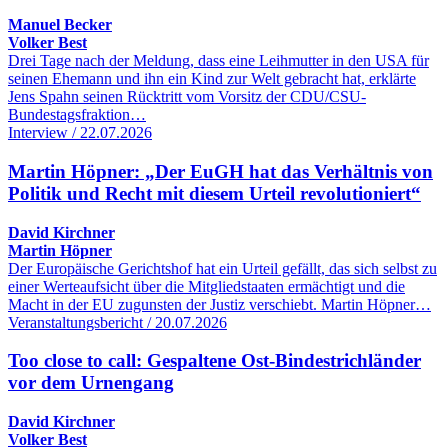
Manuel Becker
Volker Best
Drei Tage nach der Meldung, dass eine Leihmutter in den USA für
seinen Ehemann und ihn ein Kind zur Welt gebracht hat, erklärte
Jens Spahn seinen Rücktritt vom Vorsitz der CDU/CSU-
Bundestagsfraktion…
Interview / 22.07.2026
Martin Höpner: „Der EuGH hat das Verhältnis von
Politik und Recht mit diesem Urteil revolutioniert“
David Kirchner
Martin Höpner
Der Europäische Gerichtshof hat ein Urteil gefällt, das sich selbst zu
einer Werteaufsicht über die Mitgliedstaaten ermächtigt und die
Macht in der EU zugunsten der Justiz verschiebt. Martin Höpner…
Veranstaltungsbericht / 20.07.2026
Too close to call: Gespaltene Ost-Bindestrichländer
vor dem Urnengang
David Kirchner
Volker Best