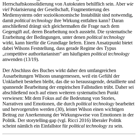
Herrschaftskonsolidierung von Autokraten behilflich sein. Aber
wie
viel
Polarisierung der Gesellschaft, Fragmentierung des
Mediensystems oder sozioökonomische Instabilität sind notwendig,
damit
political technology
ihre Wirkung entfalten kann? Daran
anschließend drängt sich gleichermaßen die Frage nach dem
Gegengift auf, deren Bearbeitung noch aussteht. Die systematische
Erarbeitung der Bedingungen, unter denen
political technology
wirkt, kann hierfür die Grundlage liefern. Einen Ansatzpunkt bietet
dabei Wilsons Feststellung, dass gerade Regime des Typus
„competitive authoritarianism“ am häufigsten
political technology
anwenden (13/19).
Der Abschluss des Buches wirkt daher den umfangreichen
Ausarbeitungen Wilsons unangemessen, weil ein Gefühl der
Unklarheit bestehen bleibt, das die so herausragende, detaillierte und
spannende Bearbeitung der empirischen Fallstudien trübt. Daher sei
abschließend noch auf einen weiteren systematischen Punkt
verwiesen: Mit dem Fokus auf die Bedeutung von Stories,
Narrativen und Emotionen, die durch
political technology
bearbeitet
und hervorgerufen werden (30), leistet Wilson einen wichtigen
Beitrag zur Anerkennung der Wirkungsweise von Emotionen in der
Politik. Der storytelling-gap (vgl. Ricci 2016) liberaler Politik
scheint nämlich ein Einfallstor für
political technology
zu sein.