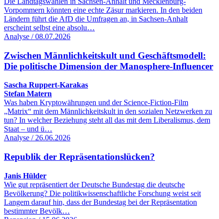
Die Landtagswahlen in Sachsen-Anhalt und Mecklenburg-
Vorpommern könnten eine echte Zäsur markieren. In den beiden
Ländern führt die AfD die Umfragen an, in Sachsen-Anhalt
erscheint selbst eine absolu…
Analyse / 08.07.2026
Zwischen Männlichkeitskult und Geschäftsmodell:
Die politische Dimension der Manosphere-Influencer
Sascha Ruppert-Karakas
Stefan Matern
Was haben Kryptowährungen und der Science-Fiction-Film
„Matrix“ mit dem Männlichkeitskult in den sozialen Netzwerken zu
tun? In welcher Beziehung steht all das mit dem Liberalismus, dem
Staat – und ü…
Analyse / 26.06.2026
Republik der Repräsentationslücken?
Janis Hülder
Wie gut repräsentiert der Deutsche Bundestag die deutsche
Bevölkerung? Die politikwissenschaftliche Forschung weist seit
Langem darauf hin, dass der Bundestag bei der Repräsentation
bestimmter Bevölk…