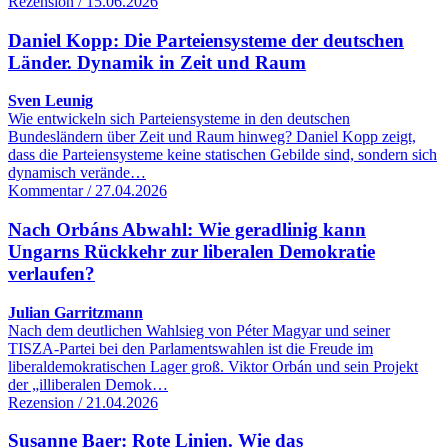
Rezension / 15.06.2026
Daniel Kopp: Die Parteiensysteme der deutschen
Länder. Dynamik in Zeit und Raum
Sven Leunig
Wie entwickeln sich Parteiensysteme in den deutschen
Bundesländern über Zeit und Raum hinweg? Daniel Kopp zeigt,
dass die Parteiensysteme keine statischen Gebilde sind, sondern sich
dynamisch verände…
Kommentar / 27.04.2026
Nach Orbáns Abwahl: Wie geradlinig kann
Ungarns Rückkehr zur liberalen Demokratie
verlaufen?
Julian Garritzmann
Nach dem deutlichen Wahlsieg von Péter Magyar und seiner
TISZA-Partei bei den Parlamentswahlen ist die Freude im
liberaldemokratischen Lager groß. Viktor Orbán und sein Projekt
der „illiberalen Demok…
Rezension / 21.04.2026
Susanne Baer: Rote Linien. Wie das