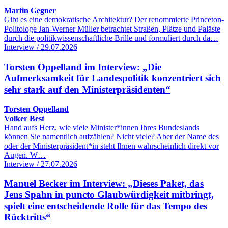
Martin Gegner
Gibt es eine demokratische Architektur? Der renommierte Princeton-
Politologe Jan-Werner Müller betrachtet Straßen, Plätze und Paläste
durch die politikwissenschaftliche Brille und formuliert durch da…
Interview / 29.07.2026
Torsten Oppelland im Interview: „Die
Aufmerksamkeit für Landespolitik konzentriert sich
sehr stark auf den Ministerpräsidenten“
Torsten Oppelland
Volker Best
Hand aufs Herz, wie viele Minister*innen Ihres Bundeslands
können Sie namentlich aufzählen? Nicht viele? Aber der Name des
oder der Ministerpräsident*in steht Ihnen wahrscheinlich direkt vor
Augen. W…
Interview / 27.07.2026
Manuel Becker im Interview: „Dieses Paket, das
Jens Spahn in puncto Glaubwürdigkeit mitbringt,
spielt eine entscheidende Rolle für das Tempo des
Rücktritts“