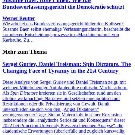
Susanne Baer: Rote Linien. Wie das
Bundesverfassungsgericht die Demokratie schützt
Werner Reutter
Wie arbeitet das Bundesverfassungsgericht hinter den Kulissen?
Susanne Baer, selbst ehemalige Verfassungsrichterin, beschreibt die
komplexen Entscheidungsprozesse im „Maschinenraum“ von
Karlsruhe. Zu…
Mehr zum Thema
Sergei Guriev, Daniel Treisman: Spin Dictators. The
Changing Face of Tyranny in the 21st Century
Diese Analyse von Sergei Guriev und Daniel Treisman zeigt, mit
welchen Mitteln heutige Autokraten ihre politische Macht sichern:
Als
Spin Dictators
kreierten sie in Gesellschaften rund um den
Globus wirkmächtige Narrative und setzten innenpolitisch auf
Restriktionen oder die Privatisierung von Gewalt. Damit
unterschieden sie sich von den „Angst-Diktatoren“
vorangegangener Tage. Stefan Matern lobt in seiner Rezension
insbesondere die „analytische Seriosität und Konsequenz“ dieser
2022 bei Princeton University Press erschienenen Analyse“, die
akademische Erwartungen (über)erfülle und zugleich kurzweilig