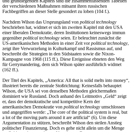
und grundlegenden Kapitels sind die zusammenfassenden Tabellen
der verschiedenen Maßnahmen mitsamt ihren russischen
Fachbegriffen an dieser Stelle gesondert zu loben (104 f.).
Nachdem Wilson das Ursprungsland von
political technology
beschrieben hat, widmet er sich im zweiten Kapitel mit den USA
einer liberalen Demokratie, deren Institutionen keineswegs immun
gegenüber
political technology
seien. Er beleuchtet zunächst die
US-amerikanischen Methoden in einer Zeit vor
political technology
,
zeigt ihre Verwurzelung in Kulturkampf und Rassismus auf, und
beschreibt die Strategien in den Südstaaten sowie die Nixon-
Kampagne von 1968 (115 ff.). Diese Ereignisse ebneten den Weg
für Gerrymandering, dem sich Wilson später ausführlich widmet
(162 ff.).
Der Titel des Kapitels, „America: All that is solid melts into money“,
illustriert bereits die zentrale Stoßrichtung: Keinesfalls behauptet
Wilson, die USA sei von denselben Methoden gleichermaßen
dominiert wie Russland. Doch anhand des Leitmotivs „Geld“ zeigt
er, dass der demokratische und kompetitive Kern der
amerikanischen Demokratie von
political technology
umschlossen
und angegriffen werde: „The core of the political system is real, but
a lot of the moving parts around it are artificial“ (6). Um diese
Argumentation zu stützen, beschreibt Wilson den steilen Anstieg
politischer Finanzierung. Doch es gehe nicht allein um die Menge