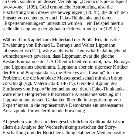
an Geld, sondern um dessen Verteilung: „Democrats are outspent
two-to-one“ (109). Geld ermögliche Astroturfing, also die
Erschaffung von Graswurzelbewegungen (126 ff.), die durch den
Einsatz von echten oder auch Fake-Thinktanks und deren
„Expertenmeinungen“ unterstützt würden – ein Beispiel hierfür
stelle die Leugnung der globalen Erderwärmung dar (129 ff.).
Während im Kapitel zum Mutterland der Public Relations die
Erwähnung von Edward L. Bernays und Walter Lippmann
lobenswert ist (112), wäre analytische Trennschärfe dahingehend
wünschenswert gewesen, dass Lippmann zwar die gleiche
Bestandsaufnahme der US-Öffentlichkeit vornimmt, bzw. Bernays
jene Lippmanns übernimmt, Lippmann aber ein rigoroser Kritiker
der PR und Propaganda ist, die Bernays als „Lösung“ für die
Probleme, die die komplexe Massengesellschaft mit sich bringt,
vorschlägt (vgl. Matern 2023: 146 ff.). Gerade aufgrund des
Einflusses von Expert*innenmeinungen durch Fake-Thinktanks
wäre eine tiefergreifende theoretische Auseinandersetzung mit
Lippmann und dessen Gedanken über die Inkorporierung von
Expert*innen in die repräsentative Demokratie ein interessanter
Ansatzpunkt für weiterführende Forschung.
Abgesehen von diesem ideengeschichtlichen Kritikpunkt ist vor
allem die Analyse der Wechselwirkung zwischen der Story-
Erschaffung und der Berichterstattung etablierter Medien positiv