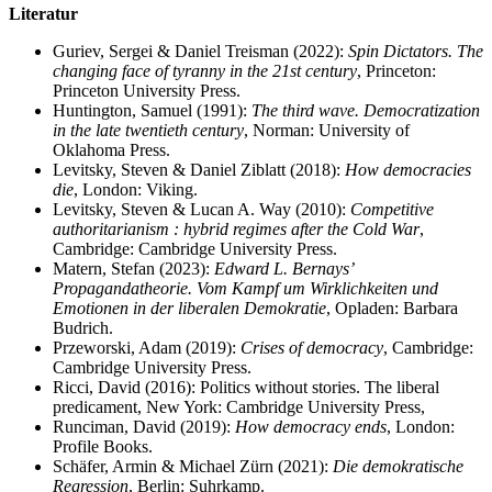
Literatur
Guriev, Sergei & Daniel Treisman (2022):
Spin Dictators.
The
changing face of tyranny in the 21st century
, Princeton:
Princeton University Press.
Huntington, Samuel (1991):
The third wave. Democratization
in the late twentieth century
, Norman: University of
Oklahoma Press.
Levitsky, Steven & Daniel Ziblatt (2018):
How democracies
die
, London: Viking.
Levitsky, Steven & Lucan A. Way (2010):
Competitive
authoritarianism : hybrid regimes after the Cold War
,
Cambridge: Cambridge University Press.
Matern, Stefan (2023):
Edward L. Bernays’
Propagandatheorie. Vom Kampf um Wirklichkeiten und
Emotionen in der liberalen Demokratie
, Opladen: Barbara
Budrich.
Przeworski, Adam (2019):
Crises of democracy
, Cambridge:
Cambridge University Press.
Ricci, David (2016): Politics without stories. The liberal
predicament, New York: Cambridge University Press,
Runciman, David (2019):
How democracy ends
, London:
Profile Books.
Schäfer, Armin & Michael Zürn (2021):
Die demokratische
Regression
, Berlin: Suhrkamp.