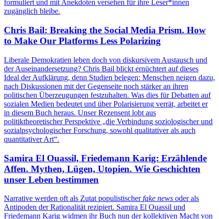
formuliert und mit Anekdoten versehen für ihre Leser*innen
zugänglich bleibe.
Chris Bail: Breaking the Social Media Prism. How
to Make Our Platforms Less Polarizing
Liberale Demokratien leben doch von diskursivem Austausch und
der Auseinandersetzung? Chris Bail blickt ernüchtert auf dieses
Ideal der Aufklärung, denn Studien belegen: Menschen neigen dazu,
nach Diskussionen mit der Gegenseite noch stärker an ihren
politischen Überzeugungen festzuhalten. Was dies für Debatten auf
sozialen Medien bedeutet und über Polarisierung verrät, arbeitet er
in diesem Buch heraus. Unser Rezensent lobt aus
politiktheoretischer Perspektive „die Verbindung soziologischer und
sozialpsychologischer Forschung, sowohl qualitativer als auch
quantitativer Art“.
Samira El Ouassil, Friedemann Karig: Erzählende
Affen. Mythen, Lügen, Utopien. Wie Geschichten
unser Leben bestimmen
Narrative werden oft als Zutat populistischer
fake news
oder als
Antipoden der Rationalität rezipiert. Samira El Ouassil und
Friedemann Karig widmen ihr Buch nun der kollektiven Macht von