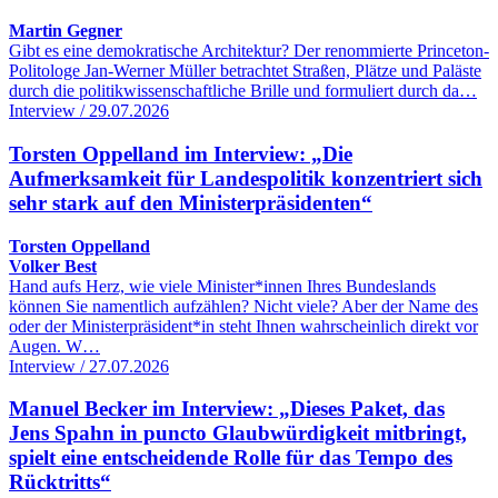
Martin Gegner
Gibt es eine demokratische Architektur? Der renommierte Princeton-
Politologe Jan-Werner Müller betrachtet Straßen, Plätze und Paläste
durch die politikwissenschaftliche Brille und formuliert durch da…
Interview / 29.07.2026
Torsten Oppelland im Interview: „Die
Aufmerksamkeit für Landespolitik konzentriert sich
sehr stark auf den Ministerpräsidenten“
Torsten Oppelland
Volker Best
Hand aufs Herz, wie viele Minister*innen Ihres Bundeslands
können Sie namentlich aufzählen? Nicht viele? Aber der Name des
oder der Ministerpräsident*in steht Ihnen wahrscheinlich direkt vor
Augen. W…
Interview / 27.07.2026
Manuel Becker im Interview: „Dieses Paket, das
Jens Spahn in puncto Glaubwürdigkeit mitbringt,
spielt eine entscheidende Rolle für das Tempo des
Rücktritts“