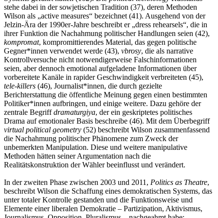
stehe dabei in der sowjetischen Tradition (37), deren Methoden
Wilson als „active measures“ bezeichnet (41). Ausgehend von der
Jelzin-Ära der 1990er-Jahre beschreibt er „dress rehearsels“, die in
ihrer Funktion die Nachahmung politischer Handlungen seien (42),
kompromat
, kompromittierendes Material, das gegen politische
Gegner*innen verwendet werde (43),
vbrosy
, die als narrative
Kontrollversuche nicht notwendigerweise Falschinformationen
seien, aber dennoch emotional aufgeladene Informationen über
vorbereitete Kanäle in rapider Geschwindigkeit verbreiteten (45),
tele-killers
(46), Journalist*innen, die durch gezielte
Berichterstattung die öffentliche Meinung gegen einen bestimmten
Politiker*innen aufbringen, und einige weitere. Dazu gehöre der
zentrale Begriff
dramaturgiya
, der ein geskriptetes politisches
Drama auf emotionaler Basis beschreibe (46). Mit dem Überbegriff
virtual political geometry
(52) beschreibt Wilson zusammenfassend
die Nachahmung politischer Phänomene zum Zweck der
unbemerkten Manipulation. Diese und weitere manipulative
Methoden hätten seiner Argumentation nach die
Realitätskonstruktion der Wähler beeinflusst und verändert.
In der zweiten Phase zwischen 2003 und 2011,
Politics as Theatre
,
beschreibt Wilson die Schaffung eines demokratischen Systems, das
unter totaler Kontrolle gestanden und die Funktionsweise und
Elemente einer liberalen Demokratie – Partizipation, Aktivismus,
Journalismus, Opposition, Pluralismus – nachgeahmt habe: