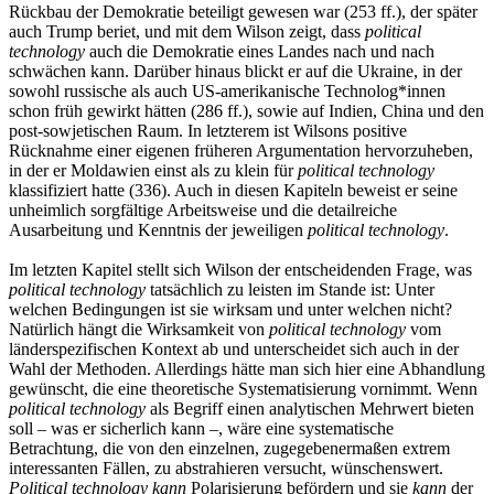
Rückbau der Demokratie beteiligt gewesen war (253 ff.), der später
auch Trump beriet, und mit dem Wilson zeigt, dass
political
technology
auch die Demokratie eines Landes nach und nach
schwächen kann. Darüber hinaus blickt er auf die Ukraine, in der
sowohl russische als auch US-amerikanische Technolog*innen
schon früh gewirkt hätten (286 ff.), sowie auf Indien, China und den
post-sowjetischen Raum. In letzterem ist Wilsons positive
Rücknahme einer eigenen früheren Argumentation hervorzuheben,
in der er Moldawien einst als zu klein für
political technology
klassifiziert hatte (336). Auch in diesen Kapiteln beweist er seine
unheimlich sorgfältige Arbeitsweise und die detailreiche
Ausarbeitung und Kenntnis der jeweiligen
political technology
.
Im letzten Kapitel stellt sich Wilson der entscheidenden Frage, was
political technology
tatsächlich zu leisten im Stande ist: Unter
welchen Bedingungen ist sie wirksam und unter welchen nicht?
Natürlich hängt die Wirksamkeit von
political technology
vom
länderspezifischen Kontext ab und unterscheidet sich auch in der
Wahl der Methoden. Allerdings hätte man sich hier eine Abhandlung
gewünscht, die eine theoretische Systematisierung vornimmt. Wenn
political technology
als Begriff einen analytischen Mehrwert bieten
soll – was er sicherlich kann –, wäre eine systematische
Betrachtung, die von den einzelnen, zugegebenermaßen extrem
interessanten Fällen, zu abstrahieren versucht, wünschenswert.
Political technology kann
Polarisierung befördern und sie
kann
der