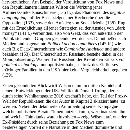
hervorzuheben. Am Beispiel der Verquickung von Fox News und
den Republikanern illustriert Wilson die Wirkung jener
Aufmerksamkeitsmaschinerie (136 ff.), das Phänomen des
negative
campaigning
auf der Basis zielgenauer Recherche über die
Opposition (133), sowie den Aufstieg von Social Media (138). Eng
mit der Ermöglichung all jener Strategien sei der Anstieg von „dark
money“ (141 f.) verbunden, also von Geld, das von außerhalb der
Politik stehenden Gruppen gespendet worden sei. Damit ließen sich
Medien und sogenannte
Political action committees
(145 ff.) wie
auch Big Data-Unternehmen wie
Cambridge Analytica
und andere
bezahlen (153). Der Unterschied zu Russland bestehe dabei in der
Monopolisierung: Während in Russland der Kreml den Einsatz von
political technology
monopolisiert habe, sei trotz des Einflusses
mächtiger Familien in den USA hier keine Vergleichbarkeit gegeben
(139).
Einen gesonderten Blick wirft Wilson dann im dritten Kapitel auf
neuere Entwicklungen der US-Politik mit Donald Trump, der es
durch seine Wahlkampagne 2016 geschafft habe, ein Teil der Proxy-
Welt der Republikaner, die der Autor in Kapitel 2 skizziert hatte, zu
werden. Neben der detaillierten Aufarbeitung seiner Kampagne –
welche politischen Berater*innen nutzte Trump, wer finanzierte ihn
und welche Thinktanks waren involviert – zeigt Wilson auf, wie der
Ex-Präsident durch seine Beziehung zu Fox News zum
beiderseitigen Vorteil die Narrative in den Medien dominierte und