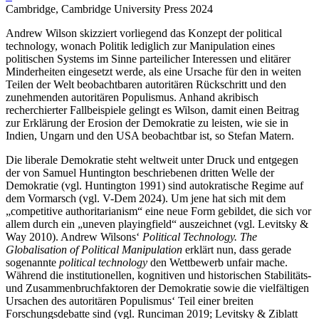
Cambridge, Cambridge University Press 2024
Andrew Wilson skizziert vorliegend das Konzept der political
technology, wonach Politik lediglich zur Manipulation eines
politischen Systems im Sinne parteilicher Interessen und elitärer
Minderheiten eingesetzt werde, als eine Ursache für den in weiten
Teilen der Welt beobachtbaren autoritären Rückschritt und den
zunehmenden autoritären Populismus. Anhand akribisch
recherchierter Fallbeispiele gelingt es Wilson, damit einen Beitrag
zur Erklärung der Erosion der Demokratie zu leisten, wie sie in
Indien, Ungarn und den USA beobachtbar ist, so Stefan Matern.
Die liberale Demokratie steht weltweit unter Druck und entgegen
der von Samuel Huntington beschriebenen dritten Welle der
Demokratie (vgl. Huntington 1991) sind autokratische Regime auf
dem Vormarsch (vgl. V-Dem 2024). Um jene hat sich mit dem
„competitive authoritarianism“ eine neue Form gebildet, die sich vor
allem durch ein „uneven playingfield“ auszeichnet (vgl. Levitsky &
Way 2010). Andrew Wilsons‘
Political Technology. The
Globalisation of Political Manipulation
erklärt nun, dass gerade
sogenannte
political technology
den Wettbewerb unfair mache.
Während die institutionellen, kognitiven und historischen Stabilitäts-
und Zusammenbruchfaktoren der Demokratie sowie die vielfältigen
Ursachen des autoritären Populismus‘ Teil einer breiten
Forschungsdebatte sind (vgl. Runciman 2019; Levitsky & Ziblatt