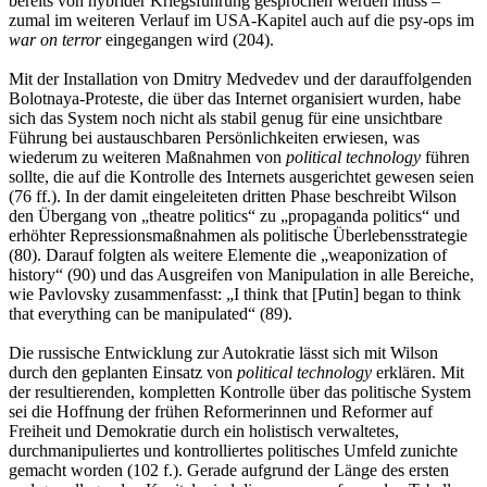
bereits von hybrider Kriegsführung gesprochen werden muss –
zumal im weiteren Verlauf im USA-Kapitel auch auf die psy-ops im
war on terror
eingegangen wird (204).
Mit der Installation von Dmitry Medvedev und der darauffolgenden
Bolotnaya-Proteste, die über das Internet organisiert wurden, habe
sich das System noch nicht als stabil genug für eine unsichtbare
Führung bei austauschbaren Persönlichkeiten erwiesen, was
wiederum zu weiteren Maßnahmen von
political technology
führen
sollte, die auf die Kontrolle des Internets ausgerichtet gewesen seien
(76 ff.). In der damit eingeleiteten dritten Phase beschreibt Wilson
den Übergang von „theatre politics“ zu „propaganda politics“ und
erhöhter Repressionsmaßnahmen als politische Überlebensstrategie
(80). Darauf folgten als weitere Elemente die „weaponization of
history“ (90) und das Ausgreifen von Manipulation in alle Bereiche,
wie Pavlovsky zusammenfasst: „I think that [Putin] began to think
that everything can be manipulated“ (89).
Die russische Entwicklung zur Autokratie lässt sich mit Wilson
durch den geplanten Einsatz von
political technology
erklären. Mit
der resultierenden, kompletten Kontrolle über das politische System
sei die Hoffnung der frühen Reformerinnen und Reformer auf
Freiheit und Demokratie durch ein holistisch verwaltetes,
durchmanipuliertes und kontrolliertes politisches Umfeld zunichte
gemacht worden (102 f.). Gerade aufgrund der Länge des ersten