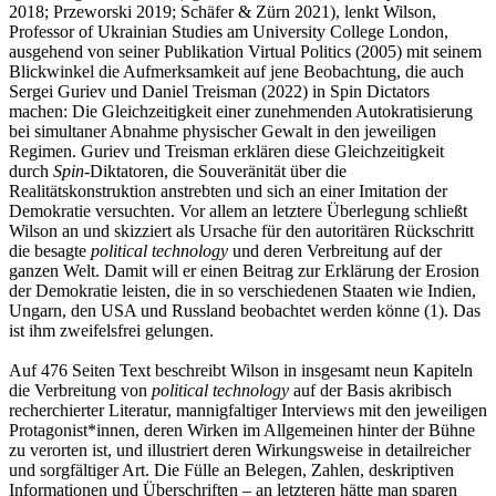
2018; Przeworski 2019; Schäfer & Zürn 2021), lenkt Wilson,
Professor of Ukrainian Studies am University College London,
ausgehend von seiner Publikation Virtual Politics (2005) mit seinem
Blickwinkel die Aufmerksamkeit auf jene Beobachtung, die auch
Sergei Guriev und Daniel Treisman (2022) in Spin Dictators
machen: Die Gleichzeitigkeit einer zunehmenden Autokratisierung
bei simultaner Abnahme physischer Gewalt in den jeweiligen
Regimen. Guriev und Treisman erklären diese Gleichzeitigkeit
durch
Spin
-Diktatoren, die Souveränität über die
Realitätskonstruktion anstrebten und sich an einer Imitation der
Demokratie versuchten. Vor allem an letztere Überlegung schließt
Wilson an und skizziert als Ursache für den autoritären Rückschritt
die besagte
political technology
und deren Verbreitung auf der
ganzen Welt. Damit will er einen Beitrag zur Erklärung der Erosion
der Demokratie leisten, die in so verschiedenen Staaten wie Indien,
Ungarn, den USA und Russland beobachtet werden könne (1). Das
ist ihm zweifelsfrei gelungen.
Auf 476 Seiten Text beschreibt Wilson in insgesamt neun Kapiteln
die Verbreitung von
political technology
auf der Basis akribisch
recherchierter Literatur, mannigfaltiger Interviews mit den jeweiligen
Protagonist*innen, deren Wirken im Allgemeinen hinter der Bühne
zu verorten ist, und illustriert deren Wirkungsweise in detailreicher
und sorgfältiger Art. Die Fülle an Belegen, Zahlen, deskriptiven
Informationen und Überschriften – an letzteren hätte man sparen