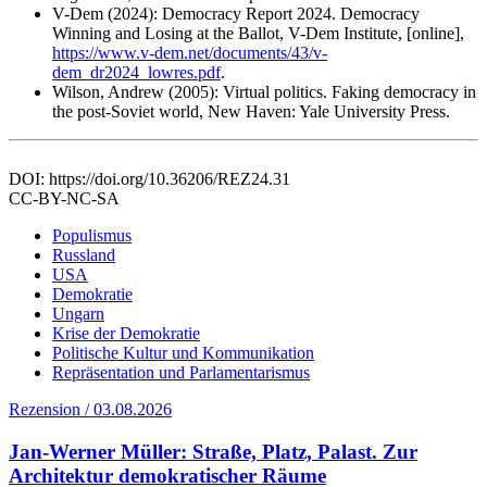
V-Dem (2024): Democracy Report 2024. Democracy
Winning and Losing at the Ballot, V-Dem Institute, [online],
https://www.v-dem.net/documents/43/v-
dem_dr2024_lowres.pdf
.
Wilson, Andrew (2005): Virtual politics. Faking democracy in
the post-Soviet world, New Haven: Yale University Press.
DOI: https://doi.org/10.36206/REZ24.31
CC-BY-NC-SA
Populismus
Russland
USA
Demokratie
Ungarn
Krise der Demokratie
Politische Kultur und Kommunikation
Repräsentation und Parlamentarismus
Rezension / 03.08.2026
Jan-Werner Müller: Straße, Platz, Palast. Zur
Architektur demokratischer Räume