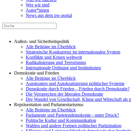
Wer wir sind
Autor*innen
News aus dem pw-portal
Außen- und Sicherheitspolitik
Alle Beiträge im Überblick
Strategische Konkurrenz im internationalen System
Konflikte und Krisen weltweit
Radikalisierung und Terrorismus
Internationale Ordnung und Institutionen
Demokratie und Frieden
Alle Beiträge im Überblick
Autokratien und Autokratisierung politischer Systeme
Demokratie durch Frieden – Frieden durch Demokratie?
Die Versprechen der liberalen Demokratie
Der Wandel von Gesellschaft, Klima und Wirtschaft als 
Repräsentation und Parlamentarismus
Alle Beiträge im Überblick
Parlamente und Parteiendemokratie - unter Druck?
Politische Kultur und Kommunikation
Wahlen und andere Formen politischer Partizipation
Effizienz und Leistungsfähigkeit demokratischer Institut