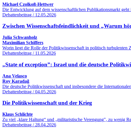
Michael Czolkoß-Hettwer
Die Entwicklung auf dem wissenschaftlichen Publikationsmarkt geht 
Debattenbeitrag / 12.05.2026
Zwischen Wissenschaftsfeindlichkeit und „Warum hört
Julia Schwanholz
Maximilian Schiffers
Worin liegt die Rolle der Politikwissenschaft in politisch turbulente
Debattenbeitrag / 11.05.2026
„State of exception”: Israel und die deutsche Politikw
Ana Velasco
Roy Karadağ
Die deutsche Politikwissenschaft und insbesondere die International
Debattenbeitrag / 04.05.2026
Die Politikwissenschaft und der Krieg
Klaus Schlichte
Zu viel „klare Haltung“ und „militaristische Verengung", zu wenig R
Debattenbeitrag / 28.04.2026