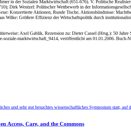
hmer in der Sozialen Marktwirtschaft (651-676). V. Politische Realisie
10); Dirk Wentzel: Politischer Wettbewerb in der Informationsgesellsch
 Geue: Konzertierte Aktionen, Runde Tische, Aktionsbündnisse: Machtbe
s Wilke: Größere Effizienz der Wirtschaftspolitik durch institutionalisi
tierweise: Axel Gablik, Rezension zu: Dieter Cassel
(Hrsg.): 50 Jahre S
e-soziale-marktwirtschaft_9414, veröffentlicht am 01.01.2006.
Buch-Nr
entliches und sehr gut besuchtes wissenschaftliches Symposium statt, au
pen Access, Care, and the Commons