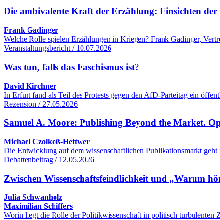
Die ambivalente Kraft der Erzählung: Einsichten der 
Frank Gadinger
Welche Rolle spielen Erzählungen in Kriegen? Frank Gadinger, Vertre
Veranstaltungsbericht / 10.07.2026
Was tun, falls das Faschismus ist?
David Kirchner
In Erfurt fand als Teil des Protests gegen den AfD-Parteitag ein öff
Rezension / 27.05.2026
Samuel A. Moore: Publishing Beyond the Market. O
Michael Czolkoß-Hettwer
Die Entwicklung auf dem wissenschaftlichen Publikationsmarkt geht 
Debattenbeitrag / 12.05.2026
Zwischen Wissenschaftsfeindlichkeit und „Warum hört
Julia Schwanholz
Maximilian Schiffers
Worin liegt die Rolle der Politikwissenschaft in politisch turbulente