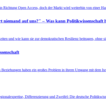
in Richtung Open Access, doch der Markt wird weiterhin von einer Ha
 niemand auf uns?" – Was kann Politikwissenschaft h
n Zeiten und wie kann sie zur demokratischen Resilienz beitragen, ohne
issenschaft
en Beziehungen haben ein großes Problem in ihrem Umgang mit dem Isra
egionalexpertise, Differenzierung und Zweifel: Die deutsche Politikw