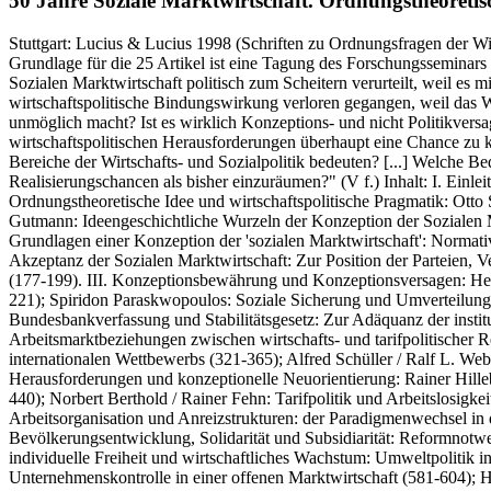
50 Jahre Soziale Marktwirtschaft.
Ordnungstheoretisc
Stuttgart:
Lucius & Lucius
1998
(Schriften zu Ordnungsfragen der Wir
Grundlage für die 25 Artikel ist eine Tagung des Forschungsseminars 
Sozialen Marktwirtschaft politisch zum Scheitern verurteilt, weil es
wirtschaftspolitische Bindungswirkung verloren gegangen, weil das Wi
unmöglich macht? Ist es wirklich Konzeptions- und nicht Politikversag
wirtschaftspolitischen Herausforderungen überhaupt eine Chance zu k
Bereiche der Wirtschafts- und Sozialpolitik bedeuten? [...] Welche B
Realisierungschancen als bisher einzuräumen?" (V f.) Inhalt: I. Einlei
Ordnungstheoretische Idee und wirtschaftspolitische Pragmatik: Otto S
Gutmann: Ideengeschichtliche Wurzeln der Konzeption der Sozialen M
Grundlagen einer Konzeption der 'sozialen Marktwirtschaft': Normati
Akzeptanz der Sozialen Marktwirtschaft: Zur Position der Parteien, 
(177-199). III. Konzeptionsbewährung und Konzeptionsversagen: Helm
221); Spiridon Paraskwopoulos: Soziale Sicherung und Umverteilung 
Bundesbankverfassung und Stabilitätsgesetz: Zur Adäquanz der institu
Arbeitsmarktbeziehungen zwischen wirtschafts- und tarifpolitischer 
internationalen Wettbewerbs (321-365); Alfred Schüller / Ralf L. Webe
Herausforderungen und konzeptionelle Neuorientierung: Rainer Hillebr
440); Norbert Berthold / Rainer Fehn: Tarifpolitik und Arbeitslosig
Arbeitsorganisation und Anreizstrukturen: der Paradigmenwechsel in
Bevölkerungsentwicklung, Solidarität und Subsidiarität: Reformnotwe
individuelle Freiheit und wirtschaftliches Wachstum: Umweltpolitik
Unternehmenskontrolle in einer offenen Marktwirtschaft (581-604); H