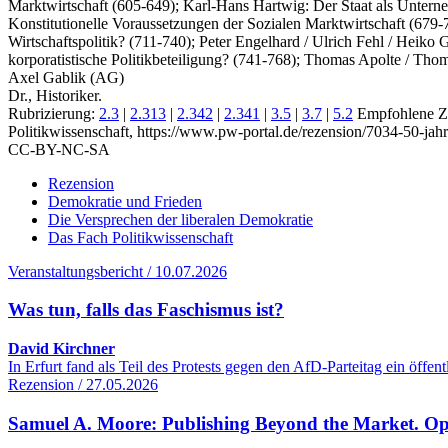
Marktwirtschaft (605-649); Karl-Hans Hartwig: Der Staat als Unterne
Konstitutionelle Voraussetzungen der Sozialen Marktwirtschaft (679-7
Wirtschaftspolitik? (711-740); Peter Engelhard / Ulrich Fehl / Heiko
korporatistische Politikbeteiligung? (741-768); Thomas Apolte / Thoma
Axel Gablik (AG)
Dr., Historiker.
Rubrizierung:
2.3
|
2.313
|
2.342
|
2.341
|
3.5
|
3.7
|
5.2
Empfohlene Zi
Politikwissenschaft, https://www.pw-portal.de/rezension/7034-50-jahr
CC-BY-NC-SA
Rezension
Demokratie und Frieden
Die Versprechen der liberalen Demokratie
Das Fach Politikwissenschaft
Veranstaltungsbericht / 10.07.2026
Was tun, falls das Faschismus ist?
David Kirchner
In Erfurt fand als Teil des Protests gegen den AfD-Parteitag ein öff
Rezension / 27.05.2026
Samuel A. Moore: Publishing Beyond the Market. O