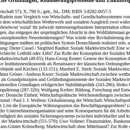
he Grundlagen, Realisierungsprobleme und Zukunftsper
tschaft 57)
; X, 790 S.
; geb., 94,- DM
; ISBN 3-8282-0057-5
Radein zum Vergleich von Wirtschafts- und Gesellschaftssystemen von 1
 mit dem wirtschaftlichen Wettbewerb und sozialem Ausgleich zwei widers
eselwort 'sozial' für jedwede interessengebundene Interpretation offen 
en, das entgegen der ursprünglichen Absicht in den Wohlfahrtsstaat gef
onzeptionellen Neuorientierungen? Was würde eine Revitalisierung der
edingungen müßten im politischen System Deutschlands realisiert sein, 
tung: Dieter Cassel / Siegfried Rauhut: Soziale Marktwirtschaft: Eine w
chlecht: Leitbild oder Alibi? Zur Rolle der Konzeption der Sozialen Ma
arktwirtschaft (49-65); Hans-Georg Reuter: Genese der Konzeption der
ve Institutionenökonomik als Renaissance der klassischen Ordnungstheo
Verbände und Kirchen (133-151); Manfred E. Streit: Soziale Marktwirts
ut Gröner / Andreas Knorr: Soziale Marktwirtschaft zwischen wettbew
als Grundprinzipien und Gefährdungsmomente der Sozialen Marktwirtsc
tionellen Grundlagen erfolgreicher Stabilitätspolitik (243-286); Heiko 
Regulierung (287-320); Wolfgang Kerber: Bildung, Forschung und Entwic
r: Deutsche Einheit: Wirtschaftspolitische Weichenstellungen zwischen 
and / Paul J. J. Welfens: Globalisierung der Wirtschaft: Wirtschaftsp
keit: Löst die Europäische Währungsunion das Beschäftigungsproblem? 
 der Unternehmensorganisation und seine Konsequenzen für die Arbeits
ndigkeit des sozialen Sicherungssystems zwischen individueller und k
 in der Marktwirtschaft (551-579); Uwe Vollmer: Finanzmärkte, Banke
ans-Günter Krüsselberg: Marktwirtschaft ohne Mittelstand? Zur Rolle d