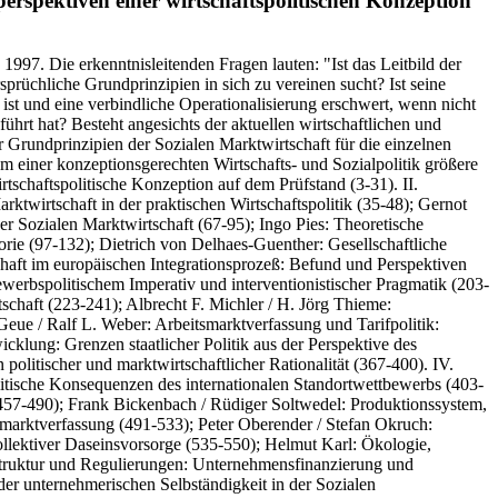
spektiven einer wirtschaftspolitischen Konzeption
997. Die erkenntnisleitenden Fragen lauten: "Ist das Leitbild der
prüchliche Grundprinzipien in sich zu vereinen sucht? Ist seine
ist und eine verbindliche Operationalisierung erschwert, wenn nicht
ührt hat? Besteht angesichts der aktuellen wirtschaftlichen und
 Grundprinzipien der Sozialen Marktwirtschaft für die einzelnen
um einer konzeptionsgerechten Wirtschafts- und Sozialpolitik größere
irtschaftspolitische Konzeption auf dem Prüfstand (3-31). II.
rktwirtschaft in der praktischen Wirtschaftspolitik (35-48); Gernot
 Sozialen Marktwirtschaft (67-95); Ingo Pies: Theoretische
rie (97-132); Dietrich von Delhaes-Guenther: Gesellschaftliche
chaft im europäischen Integrationsprozeß: Befund und Perspektiven
erbspolitischem Imperativ und interventionistischer Pragmatik (203-
haft (223-241); Albrecht F. Michler / H. Jörg Thieme:
Geue / Ralf L. Weber: Arbeitsmarktverfassung und Tarifpolitik:
klung: Grenzen staatlicher Politik aus der Perspektive des
politischer und marktwirtschaftlicher Rationalität (367-400). IV.
olitische Konsequenzen des internationalen Standortwettbewerbs (403-
(457-490); Frank Bickenbach / Rüdiger Soltwedel: Produktionssystem,
marktverfassung (491-533); Peter Oberender / Stefan Okruch:
ollektiver Daseinsvorsorge (535-550); Helmut Karl: Ökologie,
nstruktur und Regulierungen: Unternehmensfinanzierung und
er unternehmerischen Selbständigkeit in der Sozialen