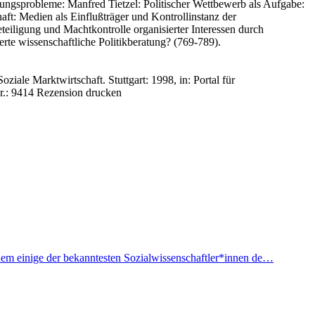
rungsprobleme: Manfred Tietzel: Politischer Wettbewerb als Aufgabe:
aft: Medien als Einflußträger und Kontrollinstanz der
teiligung und Machtkontrolle organisierter Interessen durch
erte wissenschaftliche Politikberatung? (769-789).
oziale Marktwirtschaft. Stuttgart: 1998, in: Portal für
.: 9414
Rezension drucken
f dem einige der bekanntesten Sozialwissenschaftler*innen de…