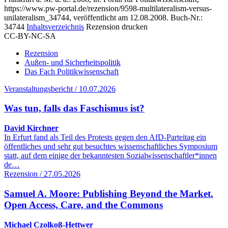
https://www.pw-portal.de/rezension/9598-multilateralism-versus-
unilateralism_34744, veröffentlicht am 12.08.2008.
Buch-Nr.:
34744
Inhaltsverzeichnis
Rezension drucken
CC-BY-NC-SA
Rezension
Außen- und Sicherheitspolitik
Das Fach Politikwissenschaft
Veranstaltungsbericht / 10.07.2026
Was tun, falls das Faschismus ist?
David Kirchner
In Erfurt fand als Teil des Protests gegen den AfD-Parteitag ein
öffentliches und sehr gut besuchtes wissenschaftliches Symposium
statt, auf dem einige der bekanntesten Sozialwissenschaftler*innen
de…
Rezension / 27.05.2026
Samuel A. Moore: Publishing Beyond the Market.
Open Access, Care, and the Commons
Michael Czolkoß-Hettwer