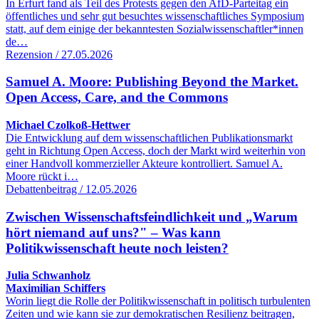
In Erfurt fand als Teil des Protests gegen den AfD-Parteitag ein
öffentliches und sehr gut besuchtes wissenschaftliches Symposium
statt, auf dem einige der bekanntesten Sozialwissenschaftler*innen
de…
Rezension / 27.05.2026
Samuel A. Moore: Publishing Beyond the Market.
Open Access, Care, and the Commons
Michael Czolkoß-Hettwer
Die Entwicklung auf dem wissenschaftlichen Publikationsmarkt
geht in Richtung Open Access, doch der Markt wird weiterhin von
einer Handvoll kommerzieller Akteure kontrolliert. Samuel A.
Moore rückt i…
Debattenbeitrag / 12.05.2026
Zwischen Wissenschaftsfeindlichkeit und „Warum
hört niemand auf uns?" – Was kann
Politikwissenschaft heute noch leisten?
Julia Schwanholz
Maximilian Schiffers
Worin liegt die Rolle der Politikwissenschaft in politisch turbulenten
Zeiten und wie kann sie zur demokratischen Resilienz beitragen,