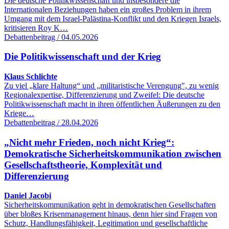
Die deutsche Politikwissenschaft und insbesondere die
Internationalen Beziehungen haben ein großes Problem in ihrem
Umgang mit dem Israel-Palästina-Konflikt und den Kriegen Israels,
kritisieren Roy K…
Debattenbeitrag / 04.05.2026
Die Politikwissenschaft und der Krieg
Klaus Schlichte
Zu viel „klare Haltung“ und „militaristische Verengung", zu wenig
Regionalexpertise, Differenzierung und Zweifel: Die deutsche
Politikwissenschaft macht in ihren öffentlichen Äußerungen zu den
Kriege…
Debattenbeitrag / 28.04.2026
„Nicht mehr Frieden, noch nicht Krieg“:
Demokratische Sicherheitskommunikation zwischen
Gesellschaftstheorie, Komplexität und
Differenzierung
Daniel Jacobi
Sicherheitskommunikation geht in demokratischen Gesellschaften
über bloßes Krisenmanagement hinaus, denn hier sind Fragen von
Schutz, Handlungsfähigkeit, Legitimation und gesellschaftliche