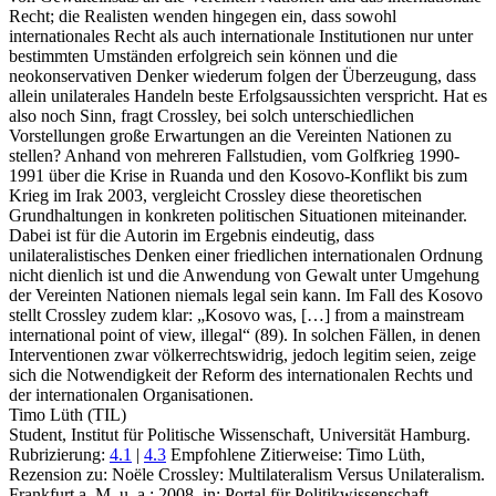
Recht; die Realisten wenden hingegen ein, dass sowohl
internationales Recht als auch internationale Institutionen nur unter
bestimmten Umständen erfolgreich sein können und die
neokonservativen Denker wiederum folgen der Überzeugung, dass
allein unilaterales Handeln beste Erfolgsaussichten verspricht. Hat es
also noch Sinn, fragt Crossley, bei solch unterschiedlichen
Vorstellungen große Erwartungen an die Vereinten Nationen zu
stellen? Anhand von mehreren Fallstudien, vom Golfkrieg 1990-
1991 über die Krise in Ruanda und den Kosovo-Konflikt bis zum
Krieg im Irak 2003, vergleicht Crossley diese theoretischen
Grundhaltungen in konkreten politischen Situationen miteinander.
Dabei ist für die Autorin im Ergebnis eindeutig, dass
unilateralistisches Denken einer friedlichen internationalen Ordnung
nicht dienlich ist und die Anwendung von Gewalt unter Umgehung
der Vereinten Nationen niemals legal sein kann. Im Fall des Kosovo
stellt Crossley zudem klar: „Kosovo was, […] from a mainstream
international point of view, illegal“ (89). In solchen Fällen, in denen
Interventionen zwar völkerrechtswidrig, jedoch legitim seien, zeige
sich die Notwendigkeit der Reform des internationalen Rechts und
der internationalen Organisationen.
Timo Lüth (TIL)
Student, Institut für Politische Wissenschaft, Universität Hamburg.
Rubrizierung:
4.1
|
4.3
Empfohlene Zitierweise: Timo Lüth,
Rezension zu: Noële Crossley
: Multilateralism Versus Unilateralism.
Frankfurt a. M. u. a.: 2008, in: Portal für Politikwissenschaft,