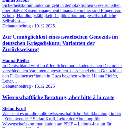
Daniel Jacobi
Sicherheitskommunikation geht in demokratischen Gesellschaften
über bloßes Krisenmanagement hinaus, denn hier sind Fragen von
Schutz, Handlungsfähigkeit, Legitimation und gesellschaftliche
Selbstbesc…
Debattenbeitrag / 19.12.2025
Zur Unmöglichkeit eines israelischen Genozids im
deutschen Kriegsdiskurs: Varianten der
Zurückweisung
Hanna Pfeifer
In Deutschland wird im öffentlichen und akademischen Diskurs in
verschiedenen Varianten abgestritten, dass Israel einen Genozid an
den Palästinenser*innen in Gaza begehen würde. Hanna Pfeifer,
Leiter…
Debattenbeitrag / 15.12.2025
Wissenschaftliche Beratung, aber bitte à la carte
Stefan Kroll
Wie steht es um die politikwissenschaftliche Politikberatung in der
„Zeitenwende“? Stefan Kroll, Leiter der Abteilung für
Wissenschaftskommunikation am PRIF – Leibniz-Institut für