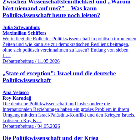
Zwischen Wissenschaftsfeindlichkeit und „Warum
hört niemand auf uns?" – Was kann
Politikwissenschaft heute noch leisten?
Julia Schwanholz
Maximilian Schiffers
Worin liegt die Rolle der Politikwissenschaft in politisch turbulenten
Zeiten und wie kann sie zur demokratischen Resilienz beitragen,
ohne sich politisch vereinnahmen zu lassen? Entlang von sieben
L…
Debattenbeitrag / 11.05.2026
„State of exception”: Israel und die deutsche
Politikwissenschaft
Ana Velasco
Roy Karadağ
Die deutsche Politikwissenschaft und insbesondere die
Internationalen Beziehungen haben ein großes Problem in ihrem
Umgang mit dem Israel-Palästina-Konflikt und den Kriegen Israels,
kritisieren Roy K…
Debattenbeitrag / 04.05.2026
Die Politikwissenschaft und der Krieg