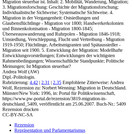
Migration steuerbar ist. Inhalt: 2. Mobilität, Wanderung, Migration;
3. Migrationsforschung: Geschichte der Migrationsforschung;
Individualistische Sichtweise; Systematische Sichtweise. 4.
Migration in der Vergangenheit: Ostsiedlungen und
Glaubensflüchtlinge - Migration vor 1800; Handwerkerkolonien
und Binnenkolonisation - Migration 1800-1845;
Überseeauswanderung und Ruhrpolen - Migration 1846-1918;
Umsiedlung, Verschleppung, Flucht und Vertreibung - Migration
1919-1950; Flüchtlinge, Arbeitsmigranten und Spätaussiedler -
Migration seit 1900. 5. Entwicklung der Migration: Modellhafte
Entwicklungsvorstellungen; Entwicklungen der wichtigsten
Rahmenbedingungen; Wissenschaftliche Standpunkte; Politische
Meinungen; Ist Migration steuerbar?
Andrea Wolf (AW)
Dipl.-Politologin.
Rubrizierung:
4.42
|
2.31
|
2.35
Empfohlene Zitierweise: Andrea
Wolf, Rezension zu: Norbert Wenning
: Migration in Deutschland.
Münster/New York: 1996, in: Portal für Politikwissenschaft,
https://www.pw-portal.de/rezension/3819-migration-in-
deutschland_5409, veröffentlicht am 25.06.2007.
Buch-Nr.: 5409
Rezension drucken
CC-BY-NC-SA
Rezension
Repräsentation und Parlamentarismus