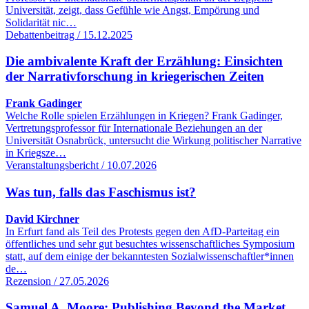
Universität, zeigt, dass Gefühle wie Angst, Empörung und
Solidarität nic…
Debattenbeitrag / 15.12.2025
Die ambivalente Kraft der Erzählung: Einsichten
der Narrativforschung in kriegerischen Zeiten
Frank Gadinger
Welche Rolle spielen Erzählungen in Kriegen? Frank Gadinger,
Vertretungsprofessor für Internationale Beziehungen an der
Universität Osnabrück, untersucht die Wirkung politischer Narrative
in Kriegsze…
Veranstaltungsbericht / 10.07.2026
Was tun, falls das Faschismus ist?
David Kirchner
In Erfurt fand als Teil des Protests gegen den AfD-Parteitag ein
öffentliches und sehr gut besuchtes wissenschaftliches Symposium
statt, auf dem einige der bekanntesten Sozialwissenschaftler*innen
de…
Rezension / 27.05.2026
Samuel A. Moore: Publishing Beyond the Market.