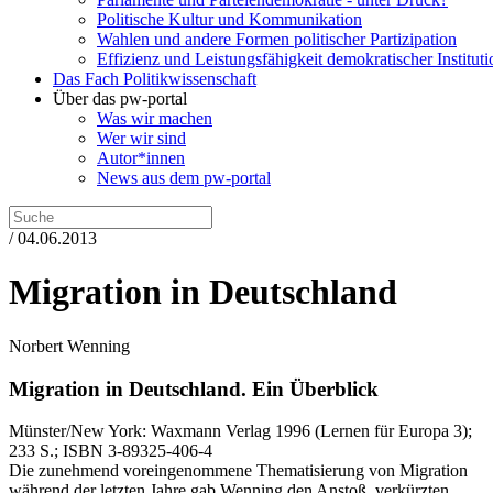
Politische Kultur und Kommunikation
Wahlen und andere Formen politischer Partizipation
Effizienz und Leistungsfähigkeit demokratischer Institut
Das Fach Politikwissenschaft
Über das pw-portal
Was wir machen
Wer wir sind
Autor*innen
News aus dem pw-portal
/ 04.06.2013
Migration in Deutschland
Norbert Wenning
Migration in Deutschland.
Ein Überblick
Münster/New York:
Waxmann Verlag
1996
(Lernen für Europa 3)
;
233 S.
; ISBN 3-89325-406-4
Die zunehmend voreingenommene Thematisierung von Migration
während der letzten Jahre gab Wenning den Anstoß, verkürzten