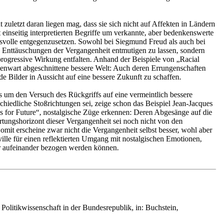
zuletzt daran liegen mag, dass sie sich nicht auf Affekten in Ländern
t einseitig interpretierten Begriffe um verkannte, aber bedenkenswerte
gsvolle entgegenzusetzen. Sowohl bei Siegmund Freud als auch bei
n Enttäuschungen der Vergangenheit entmutigen zu lassen, sondern
rogressive Wirkung entfalten. Anhand der Beispiele von „Racial
enwart abgeschnittene bessere Welt: Auch deren Errungenschaften
e Bilder in Aussicht auf eine bessere Zukunft zu schaffen.
ets um den Versuch des Rückgriffs auf eine vermeintlich bessere
chiedliche Stoßrichtungen sei, zeige schon das Beispiel Jean-Jacques
ys for Future“, nostalgische Züge erkennen: Deren Abgesänge auf die
tungshorizont dieser Vergangenheit sei noch nicht von den
mit erscheine zwar nicht die Vergangenheit selbst besser, wohl aber
ille für einen reflektierten Umgang mit nostalgischen Emotionen,
ar aufeinander bezogen werden können.
 Politikwissenschaft in der Bundesrepublik, in: Buchstein,