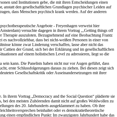
sonen und Institutionen gebe, die mit ihren Entscheidungen einen
r, anstatt den gesellschaftlichen Grundlagen psychischer Leiden auf
itragen, dass Menschen psychisch krank werden. Auf der anderen
 psychotherapeutische Angebote - Freyenhagen verweist hier
(Amsterdam) versuchte dagegen in ihrem Vortrag „‚Getting things off
eller Therapie auszuloten. Bezugnehmend auf eine Beobachtung Frantz
ei es nachvollziehbar, dass bei nicht-weißen Personen in einer von
tnisse könne zwar Linderung verschaffen, lasse aber nicht das
r Cattien der Grund, sich bei der Erklärung und im gesellschaftlichen
ationen auf einem holistischen Level zu adressieren, liegt so die
a sein kann. Die Panelists haben nicht nur vor Augen geführt, dass
ht, erste Schlussfolgerungen daraus zu ziehen. Bei diesen zeigt sich
deuteten Gesellschaftskritik oder Auseinandersetzungen mit ihrer
 In ihrem Vortrag „Democracy and the Social Question“ plädierte sie
us, bei den meisten Zuhörenden damit nicht auf großes Wohlwollen zu
tellungen des 20. Jahrhunderts ausgeklammert zu haben. Ob ihre
leichheitsversprechen beinhaltet oder es demokratietheoretische
itung einen empfindlichen Punkt: Im zwanzigsten Jahrhundert habe das