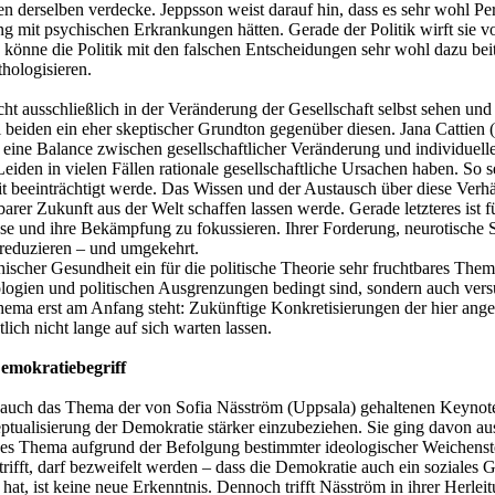
derselben verdecke. Jeppsson weist darauf hin, dass es sehr wohl Per
g mit psychischen Erkrankungen hätten. Gerade der Politik wirft sie vo
könne die Politik mit den falschen Entscheidungen sehr wohl dazu be
thologisieren.
 ausschließlich in der Veränderung der Gesellschaft selbst sehen und
i beiden ein eher skeptischer Grundton gegenüber diesen. Jana Cattien 
“, eine Balance zwischen gesellschaftlicher Veränderung und individu
iden in vielen Fällen rationale gesellschaftliche Ursachen haben. So s
beeinträchtigt werde. Das Wissen und der Austausch über diese Verhäl
er Zukunft aus der Welt schaffen lassen werde. Gerade letzteres ist fü
und ihre Bekämpfung zu fokussieren. Ihrer Forderung, neurotische Situ
 reduzieren – und umgekehrt.
ischer Gesundheit ein für die politische Theorie sehr fruchtbares Them
logien und politischen Ausgrenzungen bedingt sind, sondern auch versuc
hema erst am Anfang steht: Zukünftige Konkretisierungen der hier ange
ich nicht lange auf sich warten lassen.
Demokratiebegriff
 auch das Thema der von Sofia Näsström (Uppsala) gehaltenen Keynote.
eptualisierung der Demokratie stärker einzubeziehen. Sie ging davon a
ieses Thema aufgrund der Befolgung bestimmter ideologischer Weichens
fft, darf bezweifelt werden – dass die Demokratie auch ein soziales G
at, ist keine neue Erkenntnis. Dennoch trifft Näsström in ihrer Herle