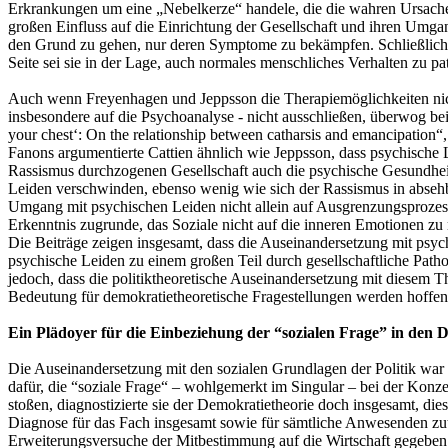
Erkrankungen um eine „Nebelkerze“ handele, die die wahren Ursachen 
großen Einfluss auf die Einrichtung der Gesellschaft und ihren Umgan
den Grund zu gehen, nur deren Symptome zu bekämpfen. Schließlich 
Seite sei sie in der Lage, auch normales menschliches Verhalten zu pa
Auch wenn Freyenhagen und Jeppsson die Therapiemöglichkeiten nicht
insbesondere auf die Psychoanalyse - nicht ausschließen, überwog be
your chest‘: On the relationship between catharsis and emancipation
Fanons argumentierte Cattien ähnlich wie Jeppsson, dass psychische Le
Rassismus durchzogenen Gesellschaft auch die psychische Gesundheit 
Leiden verschwinden, ebenso wenig wie sich der Rassismus in absehbar
Umgang mit psychischen Leiden nicht allein auf Ausgrenzungsprozesse 
Erkenntnis zugrunde, das Soziale nicht auf die inneren Emotionen zu
Die Beiträge zeigen insgesamt, dass die Auseinandersetzung mit psych
psychische Leiden zu einem großen Teil durch gesellschaftliche Patho
jedoch, dass die politiktheoretische Auseinandersetzung mit diesem T
Bedeutung für demokratietheoretische Fragestellungen werden hoffentl
Ein Plädoyer für die Einbeziehung der “sozialen Frage” in den 
Die Auseinandersetzung mit den sozialen Grundlagen der Politik war
dafür, die “soziale Frage“ – wohlgemerkt im Singular – bei der Konz
stoßen, diagnostizierte sie der Demokratietheorie doch insgesamt, d
Diagnose für das Fach insgesamt sowie für sämtliche Anwesenden zutri
Erweiterungsversuche der Mitbestimmung auf die Wirtschaft gegeben h