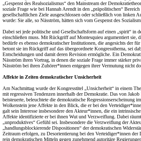
„Gespenst des Realsozialismus“ den Mainstream der Demokratietheorie
soziale Frage wie bei Hannah Arendt in den „präpolitischen“ Bereich
gesellschaftlichen Ziele ausgeschlossen oder schließlich von linken
wurde: Sie alle, so Näsström, hätten sich vom Gespenst des Sozialism
Dabei sei jede politische und Gesellschaftsform auf einen „spirit“ i
einschließen muss. Mit Rückgriff auf Montesquieu argumentiert sie, 
bedürfe es ebenso demokratischer Institutionen, die angesichts der f
betont sie im Rückgriff auf das übergeordnete Kongressthema, sei da
Entscheidungen und damit deren Revision ermögliche. Ein Demokratieko
Näsström ihren Vortrag, in denen die soziale Frage immer stärker priv
Näsström bei ihren Zuhörer*innen entgegen ihrer Vermutung nicht do
Affekte in Zeiten demokratischer Unsicherheit
Am Nachmittag wurde der Kongresstitel „Unsicherheit“ in einem Theme
mit regressiven Tendenzen innerhalb der Demokratie. Das von Jakob 
beisteuerte, beleuchtete die demokratische Regressionserscheinung 
Wolkenstein jene Affekte in den Blick, die er bei den Verteidiger*i
galt sein Interesse insbesondere den Akteur*innen, die ein intrinsisch
Affekte identifizierte er bei ihnen Wut und Verzweiflung. Dabei räum
„unproduktives“ Gefühl sei. Insbesondere die Verzweiflung der Akteu
„handlungsblockierende Dispositionen“ der demokratischen Widerstän
Zeitraum erfolgen, zu Desorientierung bei den Verteidiger*innen der 
rein demokratischen Mitteln gegen zunehmend autoritäre Regierungen a