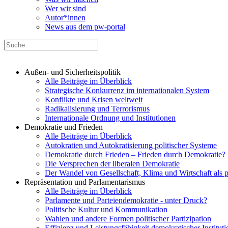
Wer wir sind
Autor*innen
News aus dem pw-portal
Außen- und Sicherheitspolitik
Alle Beiträge im Überblick
Strategische Konkurrenz im internationalen System
Konflikte und Krisen weltweit
Radikalisierung und Terrorismus
Internationale Ordnung und Institutionen
Demokratie und Frieden
Alle Beiträge im Überblick
Autokratien und Autokratisierung politischer Systeme
Demokratie durch Frieden – Frieden durch Demokratie?
Die Versprechen der liberalen Demokratie
Der Wandel von Gesellschaft, Klima und Wirtschaft als 
Repräsentation und Parlamentarismus
Alle Beiträge im Überblick
Parlamente und Parteiendemokratie - unter Druck?
Politische Kultur und Kommunikation
Wahlen und andere Formen politischer Partizipation
Effizienz und Leistungsfähigkeit demokratischer Institut