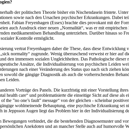
ogien?
rhalb der politischen Theorie bisher ein Nischendasein fristete. Unter
kationen sowie nach den Ursachen psychischer Erkrankungen. Dabei tei
genheit. Fabian Freyenhagen (Essex) brachte dies provokant mit der Fo
n seien auch Ausdruck einer neuen „Normalität“, was er mit empirische
chenden medikamentösen Behandlung unterziehen. Darüber hinaus so Fr
sozialer Kontrolle ermöglicht.
erung vertrat Freyenhagen daher die These, dass diese Entwicklung vie
„sick normality“ zugrunde. Wenig überraschend verweist er hier auf d
und den immensen sozialen Ungleichheiten. Das Pathologische dieser n
utische Ansätze, die Individualisierung von psychischen Leiden weiter
rderungen nach einer Veränderung des Status quo nach sich ziehen kö
n sowohl die gängige Diagnostik als auch die vorherrschenden Behandlu
hen Leiden.
eren Vorträge des Panels. Die kurzfristig mit einer Vorstellung ihre
 health care“ und problematisierte die einseitige Sicht auf diese als e
 of the ”no one’s fault” message“ von der gleichen - scheinbar positiv
 gängige wohlmeinende Behauptung, eine psychische Erkrankung sei nie
ch in Jeppsson Augen liegt das Problem hier in der Individualisierung 
n Bewegungen verbindet, die die bestehenden Diagnosemuster und vor 
it persönlichen Anekdoten und an mancher Stelle auch auf humorvolle Wei