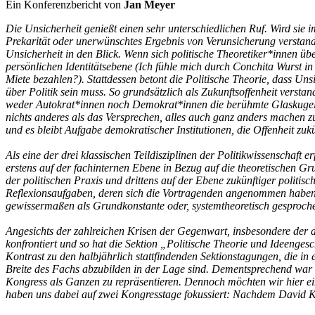
Ein Konferenzbericht von
Jan Meyer
Die Unsicherheit genießt einen sehr unterschiedlichen Ruf. Wird sie 
Prekarität oder unerwünschtes Ergebnis von Verunsicherung verstand
Unsicherheit in den Blick. Wenn sich politische Theoretiker*innen ü
persönlichen Identitätsebene (Ich fühle mich durch Conchita Wurst i
Miete bezahlen?). Stattdessen betont die Politische Theorie, dass U
über Politik sein muss. So grundsätzlich als Zukunftsoffenheit verst
weder Autokrat*innen noch Demokrat*innen die berühmte Glaskugel, u
nichts anderes als das Versprechen, alles auch ganz anders machen zu
und es bleibt Aufgabe demokratischer Institutionen, die Offenheit zuk
Als eine der drei klassischen Teildisziplinen der Politikwissenschaft 
erstens auf der fachinternen Ebene in Bezug auf die theoretischen 
der politischen Praxis und drittens auf der Ebene zukünftiger polit
Reflexionsaufgaben, deren sich die Vortragenden angenommen haben: 
gewissermaßen als Grundkonstante oder, systemtheoretisch gesproche
Angesichts der zahlreichen Krisen der Gegenwart, insbesondere der d
konfrontiert und so hat die Sektion „Politische Theorie und Ideen
Kontrast zu den halbjährlich stattfindenden Sektionstagungen, die in
Breite des Fachs abzubilden in der Lage sind. Dementsprechend war 
Kongress als Ganzen zu repräsentieren. Dennoch möchten wir hier ein
haben uns dabei auf zwei Kongresstage fokussiert: Nachdem David Kir