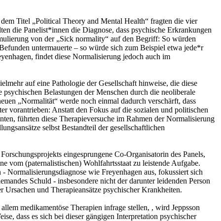
 dem Titel „Political Theory and Mental Health“ fragten die vier
lten die Panelist*innen die Diagnose, dass psychische Erkrankungen
rmulierung von der „Sick normality“ auf den Begriff: So würden
n Befunden untermauerte – so würde sich zum Beispiel etwa jede*r
eyenhagen, findet diese Normalisierung jedoch auch im
lmehr auf eine Pathologie der Gesellschaft hinweise, die diese
ie psychischen Belastungen der Menschen durch die neoliberale
euen „Normalität“ werde noch einmal dadurch verschärft, dass
 vorantrieben: Anstatt den Fokus auf die sozialen und politischen
nnten, führten diese Therapieversuche im Rahmen der Normalisierung
ngsansätze selbst Bestandteil der gesellschaftlichen
s Forschungsprojekts eingesprungene Co-Organisatorin des Panels,
ine vom (paternalistischen) Wohlfahrtsstaat zu leistende Aufgabe.
en - Normalisierungsdiagnose wie Freyenhagen aus, fokussiert sich
mandes Schuld - insbesondere nicht der darunter leidenden Person
der Ursachen und Therapieansätze psychischer Krankheiten.
allem medikamentöse Therapien infrage stellen, , wird Jeppsson
se, dass es sich bei dieser gängigen Interpretation psychischer