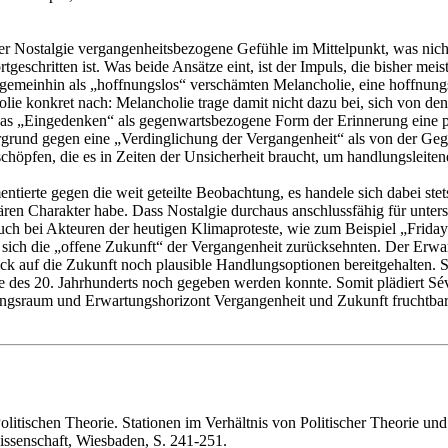
r Nostalgie vergangenheitsbezogene Gefühle im Mittelpunkt, was nicht 
geschritten ist. Was beide Ansätze eint, ist der Impuls, die bisher meis
r gemeinhin als „hoffnungslos“ verschämten Melancholie, eine hoffnun
ie konkret nach: Melancholie trage damit nicht dazu bei, sich von de
 das „Eingedenken“ als gegenwartsbezogene Form der Erinnerung eine p
grund gegen eine „Verdinglichung der Vergangenheit“ als von der Geg
chöpfen, die es in Zeiten der Unsicherheit braucht, um handlungsleitend
mentierte gegen die weit geteilte Beobachtung, es handele sich dabei st
ären Charakter habe. Dass Nostalgie durchaus anschlussfähig für unters
uch bei Akteuren der heutigen Klimaproteste, wie zum Beispiel „Frida
sich die „offene Zukunft“ der Vergangenheit zurücksehnten. Der Erwar
 auf die Zukunft noch plausible Handlungsoptionen bereitgehalten. So
e des 20. Jahrhunderts noch gegeben werden konnte. Somit plädiert Sév
rungsraum und Erwartungshorizont Vergangenheit und Zukunft fruchtb
olitischen Theorie. Stationen im Verhältnis von Politischer Theorie und
issenschaft, Wiesbaden, S. 241-251.