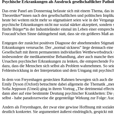
Psychische Erkrankungen als Ausdruck gesellschaftlicher Pathol
Das erste Panel am Donnerstag befasste sich mit einem Thema, das inne
Theoretiker*innen nach den gesellschaftlichen und politischen Impli
heute bei weitem nicht mehr so stigmatisiert seien wie in der Vergan
psychische Erkrankungen nicht nur sozial stärker akzeptiert, sonder
fünfte Bürger*in der Industrieländer einmal im Leben einer entspre
Foucault’schen Sinne dahingehend statt, dass sie ein größeres Maß an 
Entgegen der zunächst positiven Diagnose der abnehmenden Stigmatisi
Erkrankungen verursache. Der „normal sickness“ liege demnach eine 
Gesellschaft mit ihrem permanenten individuellen Wettbewerbsdruck 
insbesondere die medikamentöse Behandlung, aber auch manche therape
Ursachen psychischer Erkrankungen zu lenken, die entsprechende Fo
dazu, dass die Menschen sich selbst als Problem wahrnehmen. So seie
Fehlentwicklung in der Interpretation und dem Umgang mit psychisc
In dem von Freyenhagen gesteckten Rahmen bewegten sich auch die and
Emily Dyson (Oxford) betrachtete dabei allgemein die Thematik „mental
Sofia Jeppsson (Umeå) ging in ihrem Vortrag „The detrimental effects
dann aber auf eine bestimmte Deutung psychischer Krankheiten: Die
selbst - habe paradoxerweise die gegenteilige Wirkung zur Folge: Au
Anders als Freyenhagen, der zwar eine gewisse Hoffnung mit soziale
deutlich konkreter. Sie argumentiert äußerst eindringlich, gespickt m