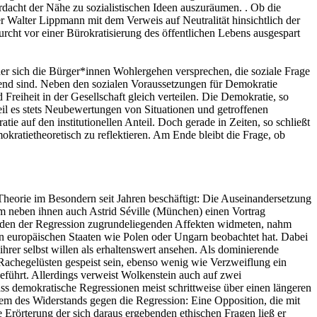
dacht der Nähe zu sozialistischen Ideen auszuräumen. . Ob die
 Walter Lippmann mit dem Verweis auf Neutralität hinsichtlich der
rcht vor einer Bürokratisierung des öffentlichen Lebens ausgespart
 der sich die Bürger*innen Wohlergehen versprechen, die soziale Frage
egend sind. Neben den sozialen Voraussetzungen für Demokratie
reiheit in der Gesellschaft gleich verteilen. Die Demokratie, so
eil es stets Neubewertungen von Situationen und getroffenen
e auf den institutionellen Anteil. Doch gerade in Zeiten, so schließt
okratietheoretisch zu reflektieren. Am Ende bleibt die Frage, ob
Theorie im Besondern seit Jahren beschäftigt: Die Auseinandersetzung
em neben ihnen auch Astrid Séville (München) einen Vortrag
ch den der Regression zugrundeliegenden Affekten widmeten, nahm
en europäischen Staaten wie Polen oder Ungarn beobachtet hat. Dabei
 ihrer selbst willen als erhaltenswert ansehen. Als dominierende
 Rachegelüsten gespeist sein, ebenso wenig wie Verzweiflung ein
eführt. Allerdings verweist Wolkenstein auch auf zwei
s demokratische Regressionen meist schrittweise über einen längeren
lem des Widerstands gegen die Regression: Eine Opposition, die mit
 Erörterung der sich daraus ergebenden ethischen Fragen ließ er