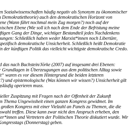
chen Sozialwissenschaften häufig negativ als Synonym zu ökonomischer
len Demokratietheorie) auch den demokratischen Horizont von
sebene (Wann fährt nochmal mein Zug morgen?) noch auf der
omischen Ebene (Wie soll ich nach dem Ende der Befristung meine
ünftigen Gang der Dinge, wichtiger Bestandteil jedes Nachdenkens
iehungen: Schließlich haben weder Marxist*innen noch Libertäre,
pezifisch demokratische Unsicherheit. Schließlich heißt Demokratie
der künftigen Politik das vielleicht wichtigste demokratische Credo.
, und das nach Buchstein/Jörke (2007) auf insgesamt drei Ebenen:
ser Grundlagen in Überzeugungen aus dem politischen Alltag sowie
t“ waren es vor diesem Hintergrund die beiden letzteren
?) und epistemologische (Was können wir wissen?) Unsicherheit gilt
släufig operieren muss.
ieller Zuspitzung mit Fragen nach der Offenheit der Zukunft
 dem Thema Ungewissheit einen ganzen Kongress gewidmet. Im
n großen Kongress mit einer Vielzahl an Panels zu Themen, die die
swahl treffen. Diese kann zwar nicht den Anspruch erheben, den
r*innen und Vertretern der Politischen Theorie diskutiert wurde. Wir
 Kongresstags (Donnerstag) geben.