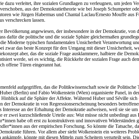
 dazu verleitet, ihre sozialen Grundlagen zu verleugnen, um jeden Ver
 verschoben, aus der Demokratietheorie wie bei Joseph Schumpeter oder
 Autoren wie Jürgen Habermas und Chantal Laclau/Ernesto Mouffe aus Fu
us verschrecken lassen.
n der Bevölkerung angewiesen, der insbesondere in der Demokratie, von
dass dafür die politische und die soziale Sphäre gleichermaßen grundl
ür die Moderne typischen fundamentalen Unsicherheit Verantwortung und F
bei zwar das beste Konzept für den Umgang mit dieser Unsicherheit, w
nzept aber, das die soziale Frage ausklammere, halbiere die Demokrati
atisiert werde, sei es wichtig, die Rückkehr der sozialen Frage auch dem
ch offene Türen eingerannt hat.
nfeld aufgegriffen, das die Politikwissenschaft sowie die Politische 
Huber (Berlin) und Fabio Wolkenstein (Wien) organisierte Panel, in d
im Hinblick auf die Sphäre der Affekte. Während Huber und Séville si
nnen der Demokratie in von Regressionserscheinung besonders betroffen
es Interesse an der Erhaltung der Demokratie aufweisen, weil sie sie um
te er zwei kurzschließende Urteile aus: Wut müsse nicht unbedingt aus
r*innen habe oft erst zu konstruktiven und innovativen Widerständen g
dler*innen aus der empirischen Forschung. So könnte die Tatsache, das
Demokratie führen. Vor allem aber sieht Wolkenstein ein weiteres Prob
nkämpfe, könnte mit diesen Mitteln zum Scheitern verurteilt sein. Die