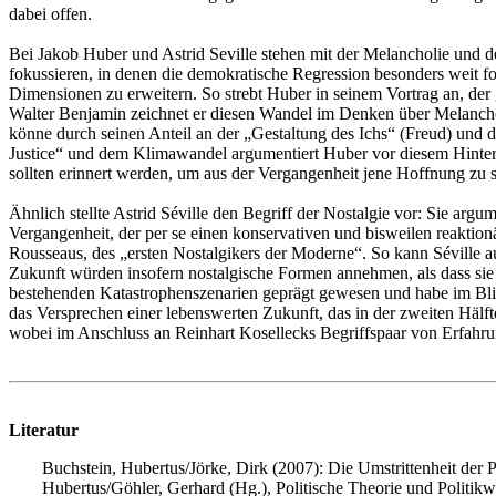
dabei offen.
Bei Jakob Huber und Astrid Seville stehen mit der Melancholie und de
fokussieren, in denen die demokratische Regression besonders weit fort
Dimensionen zu erweitern. So strebt Huber in seinem Vortrag an, de
Walter Benjamin zeichnet er diesen Wandel im Denken über Melanchol
könne durch seinen Anteil an der „Gestaltung des Ichs“ (Freud) und
Justice“ und dem Klimawandel argumentiert Huber vor diesem Hinter
sollten erinnert werden, um aus der Vergangenheit jene Hoffnung zu s
Ähnlich stellte Astrid Séville den Begriff der Nostalgie vor: Sie argu
Vergangenheit, der per se einen konservativen und bisweilen reaktion
Rousseaus, des „ersten Nostalgikers der Moderne“. So kann Séville a
Zukunft würden insofern nostalgische Formen annehmen, als dass sie 
bestehenden Katastrophenszenarien geprägt gewesen und habe im Blick
das Versprechen einer lebenswerten Zukunft, das in der zweiten Hälft
wobei im Anschluss an Reinhart Kosellecks Begriffspaar von Erfah
Literatur
Buchstein, Hubertus/Jörke, Dirk (2007): Die Umstrittenheit der P
Hubertus/Göhler, Gerhard (Hg.), Politische Theorie und Politikw