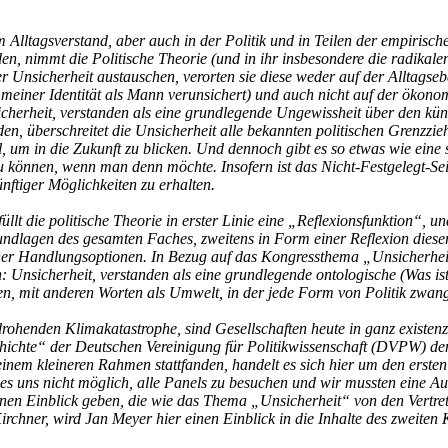
im Alltagsverstand, aber auch in der Politik und in Teilen der empiris
en, nimmt die Politische Theorie (und in ihr insbesondere die radika
ber Unsicherheit austauschen, verorten sie diese weder auf der Alltag
n meiner Identität als Mann verunsichert) und auch nicht auf der ökon
nsicherheit, verstanden als eine grundlegende Ungewissheit über den k
anden, überschreitet die Unsicherheit alle bekannten politischen Grenzz
m in die Zukunft zu blicken. Und dennoch gibt es so etwas wie eine s
 können, wenn man denn möchte. Insofern ist das Nicht-Festgelegt-Sein 
ünftiger Möglichkeiten zu erhalten.
erfüllt die politische Theorie in erster Linie eine „Reflexionsfunktion“
Grundlagen des gesamten Faches, zweitens in Form einer Reflexion die
ischer Handlungsoptionen. In Bezug auf das Kongressthema „Unsicherhei
Unsicherheit, verstanden als eine grundlegende ontologische (Was ist
n, mit anderen Worten als Umwelt, in der jede Form von Politik zwang
rohenden Klimakatastrophe, sind Gesellschaften heute in ganz existenz
geschichte“ der Deutschen Vereinigung für Politikwissenschaft (DVPW)
 einem kleineren Rahmen stattfanden, handelt es sich hier um den erste
es uns nicht möglich, alle Panels zu besuchen und wir mussten eine Au
en Einblick geben, die wie das Thema „Unsicherheit“ von den Vertrete
chner, wird Jan Meyer hier einen Einblick in die Inhalte des zweiten