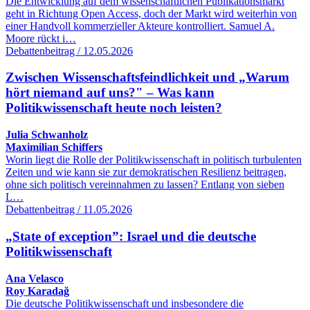
Die Entwicklung auf dem wissenschaftlichen Publikationsmarkt
geht in Richtung Open Access, doch der Markt wird weiterhin von
einer Handvoll kommerzieller Akteure kontrolliert. Samuel A.
Moore rückt i…
Debattenbeitrag / 12.05.2026
Zwischen Wissenschaftsfeindlichkeit und „Warum
hört niemand auf uns?" – Was kann
Politikwissenschaft heute noch leisten?
Julia Schwanholz
Maximilian Schiffers
Worin liegt die Rolle der Politikwissenschaft in politisch turbulenten
Zeiten und wie kann sie zur demokratischen Resilienz beitragen,
ohne sich politisch vereinnahmen zu lassen? Entlang von sieben
L…
Debattenbeitrag / 11.05.2026
„State of exception”: Israel und die deutsche
Politikwissenschaft
Ana Velasco
Roy Karadağ
Die deutsche Politikwissenschaft und insbesondere die