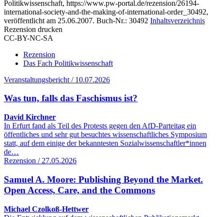
Politikwissenschaft, https://www.pw-portal.de/rezension/26194-
international-society-and-the-making-of-international-order_30492,
veröffentlicht am 25.06.2007.
Buch-Nr.: 30492
Inhaltsverzeichnis
Rezension drucken
CC-BY-NC-SA
Rezension
Das Fach Politikwissenschaft
Veranstaltungsbericht / 10.07.2026
Was tun, falls das Faschismus ist?
David Kirchner
In Erfurt fand als Teil des Protests gegen den AfD-Parteitag ein
öffentliches und sehr gut besuchtes wissenschaftliches Symposium
statt, auf dem einige der bekanntesten Sozialwissenschaftler*innen
de…
Rezension / 27.05.2026
Samuel A. Moore: Publishing Beyond the Market.
Open Access, Care, and the Commons
Michael Czolkoß-Hettwer