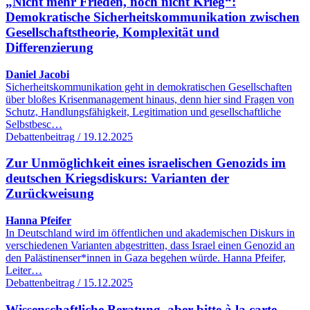
„Nicht mehr Frieden, noch nicht Krieg“:
Demokratische Sicherheitskommunikation zwischen
Gesellschaftstheorie, Komplexität und
Differenzierung
Daniel Jacobi
Sicherheitskommunikation geht in demokratischen Gesellschaften
über bloßes Krisenmanagement hinaus, denn hier sind Fragen von
Schutz, Handlungsfähigkeit, Legitimation und gesellschaftliche
Selbstbesc…
Debattenbeitrag / 19.12.2025
Zur Unmöglichkeit eines israelischen Genozids im
deutschen Kriegsdiskurs: Varianten der
Zurückweisung
Hanna Pfeifer
In Deutschland wird im öffentlichen und akademischen Diskurs in
verschiedenen Varianten abgestritten, dass Israel einen Genozid an
den Palästinenser*innen in Gaza begehen würde. Hanna Pfeifer,
Leiter…
Debattenbeitrag / 15.12.2025
Wissenschaftliche Beratung, aber bitte à la carte