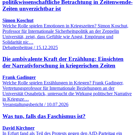
politikwissenschaftliche Betrachtung in Zeitenwende-
Zeiten unverzichtbar ist
Simon Koschut
Welche Rolle spielen Emotionen in Kriegszeiten? Simon Koschut,
Professor für Internationale Sicherheitspolitik an der Zeppelin
Universität, zeigt, dass Gefühle wie Angst, Empörung und
Solidarität nic…
Debattenbeitrag / 15.12.2025
Die ambivalente Kraft der Erzählung: Einsichten
der Narrativforschung in kriegerischen Zeiten
Frank Gadinger
Welche Rolle spielen Erzählungen in Kriegen? Frank Gadinger,
Vertretungsprofessor für Internationale Beziehungen an der
Universität Osnabrück, untersucht die Wirkung politischer Narrative
in Kriegsze…
Veranstaltungsbericht / 10.07.2026
Was tun, falls das Faschismus ist?
David Kirchner
In Erfurt fand als Teil des Protests gegen den AfD-Parteitag ein