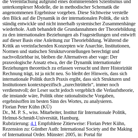
die Vereinfachung aufgrund eines dominierenden Szientismus und
unterkomplexer Modelle, die in methodischer Schematik die
angenommenen Ergebnisse vorgeben. Diese Sichtweise verstelle
den Blick auf die Dynamik in der internationalen Politik, die sich
ständig entwickle und nicht innerhalb systemischer Zusammenhänge
wiederhole. Auth behandelt die Grundannahmen der Theoriebildung
zu den internationalen Beziehungen als Fragestellungen und entwirft
auf dieser Basis eine Anleitung zur Theoriebildung. Während die
Kritik an vereinfachenden Konzepten wie Anarchie, Institutionen,
Normen und statischen Strukturvorstellungen berechtigt und
nachvollziehbar ist, bleiben die Alternativen aber vage: Der
praxeologische Ansatz etwa, der die Dynamik internationaler
Beziehungen theoretisch zu erfassen versucht und ihrer Historizität
Rechnung trägt, ist ja nicht neu. So bleibt der Hinweis, dass sich
internationale Politik durch Praxis ergibt, dass sich Strukturen und
Institutionen kontextspezifisch „zurechtrütteln“, immer noch
verdienstvoll; der Leser sucht jedoch vergeblich die Verlaufstheorie,
die imstande wäre, Politik ohne rationalistische Vorgaben,
ergebnisoffen im besten Sinn des Wortes, zu analysieren.
Florian Peter Kühn (KÜ)
Dr., M. P. S., wiss. Mitarbeiter, Institut für Internationale Politik,
Helmut-Schmidt-Universität, Hamburg.
Rubrizierung:
4.1
Empfohlene Zitierweise: Florian Peter Kühn,
Rezension zu: Günther Auth
: International Society and the Making
of International Order. Münster: 2005, in: Portal für