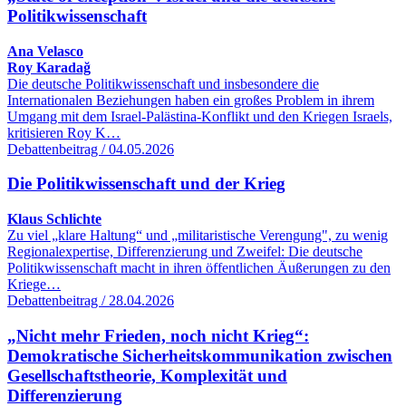
Politikwissenschaft
Ana Velasco
Roy Karadağ
Die deutsche Politikwissenschaft und insbesondere die
Internationalen Beziehungen haben ein großes Problem in ihrem
Umgang mit dem Israel-Palästina-Konflikt und den Kriegen Israels,
kritisieren Roy K…
Debattenbeitrag / 04.05.2026
Die Politikwissenschaft und der Krieg
Klaus Schlichte
Zu viel „klare Haltung“ und „militaristische Verengung", zu wenig
Regionalexpertise, Differenzierung und Zweifel: Die deutsche
Politikwissenschaft macht in ihren öffentlichen Äußerungen zu den
Kriege…
Debattenbeitrag / 28.04.2026
„Nicht mehr Frieden, noch nicht Krieg“:
Demokratische Sicherheitskommunikation zwischen
Gesellschaftstheorie, Komplexität und
Differenzierung