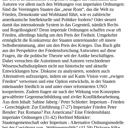
Autoren vor allem nach den Wirkungen von imperialen Ordnungen:
Sind die Vereinigten Staaten das „neue Rom“, das die Welt zu
Frieden, Demokratie und Wohlstand führt, wie es zahlreiche
amerikanische Intellektuelle und Politiker fordern? Oder steuert
damit das internationale System in das Gegenteil, nämlich Recht-
und Regellosigkeit? Denn imperiale Ordnungen schaffen zwar oft
Frieden, allerdings häufig um den Preis der Freiheit. Umgekehrt
ermöglicht die Konkurrenz der Staaten untereinander oft innere
Selbstbestimmung, aber um den Preis des Krieges. Das Buch gibt
aus der Perspektive der Friedensforschung Antworten auf diese
Fragen, die die politische Theorie seit der Antike beschäftigen.
Dabei versuchen die Autorinnen und Autoren verschiedener
Wissenschaftsdisziplinen nicht nur historische und aktuelle
Entwicklungen bzw. Diskurse zu analysieren, sondern auch
Alternativen aufzuzeigen, indem sie auf Kants Vision vom „ewigen
Frieden“ verweisen und eine Option entwickeln, in der Staaten
miteinander friedlich in und unter einer reformierten UNO
kooperieren. Zudem fragen sie nach der Wirkung von Konzepten
gewaltfreier Gegenmachtbildung und ziviler Konfliktbearbeitung.
Aus dem Inhalt: Sabine Jaberg / Peter Schlotter: Imperium - Frieden
- Gerechtigkeit: Zur Einführung (7-27) Imperialer Frieden Peter
Bender: Pax Romana? Pax Americana? Eine Friedensbilanz
imperialer Ordnungen (31-42) Herfried Münkler:
Staatengemeinschaft oder Imperium - Alternative Ordnungsmodelle
bei der Gestaltung von „Weltinnenpolitik“ (43-59) Diskurse Silke