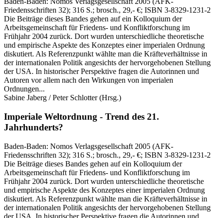
Baden-Baden:
Nomos Verlagsgesellschaft
2005
(AFK-
Friedensschriften 32)
; 316 S.
; brosch., 29,- €
; ISBN 3-8329-1231-2
Die Beiträge dieses Bandes gehen auf ein Kolloquium der
Arbeitsgemeinschaft für Friedens- und Konfliktforschung im
Frühjahr 2004 zurück. Dort wurden unterschiedliche theoretische
und empirische Aspekte des Konzeptes einer imperialen Ordnung
diskutiert. Als Referenzpunkt wählte man die Kräfteverhältnisse in
der internationalen Politik angesichts der hervorgehobenen Stellung
der USA. In historischer Perspektive fragen die Autorinnen und
Autoren vor allem nach den Wirkungen von imperialen
Ordnungen...
Sabine Jaberg / Peter Schlotter
(Hrsg.)
Imperiale Weltordnung - Trend des 21.
Jahrhunderts?
Baden-Baden:
Nomos Verlagsgesellschaft
2005
(AFK-
Friedensschriften 32)
; 316 S.
; brosch., 29,- €
; ISBN 3-8329-1231-2
Die Beiträge dieses Bandes gehen auf ein Kolloquium der
Arbeitsgemeinschaft für Friedens- und Konfliktforschung im
Frühjahr 2004 zurück. Dort wurden unterschiedliche theoretische
und empirische Aspekte des Konzeptes einer imperialen Ordnung
diskutiert. Als Referenzpunkt wählte man die Kräfteverhältnisse in
der internationalen Politik angesichts der hervorgehobenen Stellung
der USA. In historischer Perspektive fragen die Autorinnen und