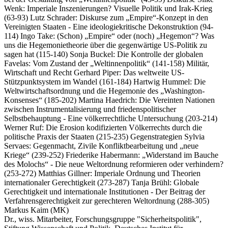
Wenk: Imperiale Inszenierungen? Visuelle Politik und Irak-Krieg
(63-93) Lutz Schrader: Diskurse zum „Empire“-Konzept in den
Vereinigten Staaten - Eine ideologiekritische Dekonstruktion (94-
114) Ingo Take: (Schon) „Empire“ oder (noch) „Hegemon“? Was
uns die Hegemonietheorie über die gegenwärtige US-Politik zu
sagen hat (115-140) Sonja Buckel: Die Kontrolle der globalen
Favelas: Vom Zustand der „Weltinnenpolitik“ (141-158) Militär,
Wirtschaft und Recht Gerhard Piper: Das weltweite US-
Stützpunktsystem im Wandel (161-184) Hartwig Hummel: Die
Weltwirtschaftsordnung und die Hegemonie des „Washington-
Konsenses“ (185-202) Martina Haedrich: Die Vereinten Nationen
zwischen Instrumentalisierung und friedenspolitischer
Selbstbehauptung - Eine völkerrechtliche Untersuchung (203-214)
Werner Ruf: Die Erosion kodifizierten Völkerrechts durch die
politische Praxis der Staaten (215-235) Gegenstrategien Sylvia
Servaes: Gegenmacht, Zivile Konfliktbearbeitung und „neue
Kriege“ (239-252) Friederike Habermann: „Widerstand im Bauche
des Molochs“ - Die neue Weltordnung reformieren oder verhindern?
(253-272) Matthias Gillner: Imperiale Ordnung und Theorien
internationaler Gerechtigkeit (273-287) Tanja Brühl: Globale
Gerechtigkeit und internationale Institutionen - Der Beitrag der
Verfahrensgerechtigkeit zur gerechteren Weltordnung (288-305)
Markus Kaim (MK)
Dr., wiss. Mitarbeiter, Forschungsgruppe "Sicherheitspolitik",