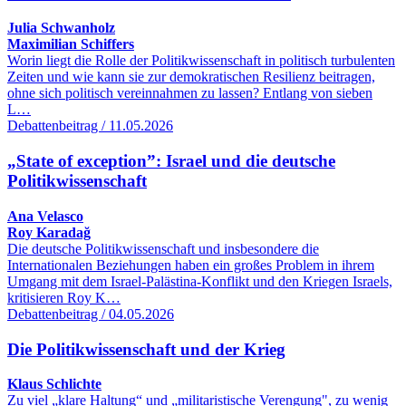
Julia Schwanholz
Maximilian Schiffers
Worin liegt die Rolle der Politikwissenschaft in politisch turbulenten
Zeiten und wie kann sie zur demokratischen Resilienz beitragen,
ohne sich politisch vereinnahmen zu lassen? Entlang von sieben
L…
Debattenbeitrag / 11.05.2026
„State of exception”: Israel und die deutsche
Politikwissenschaft
Ana Velasco
Roy Karadağ
Die deutsche Politikwissenschaft und insbesondere die
Internationalen Beziehungen haben ein großes Problem in ihrem
Umgang mit dem Israel-Palästina-Konflikt und den Kriegen Israels,
kritisieren Roy K…
Debattenbeitrag / 04.05.2026
Die Politikwissenschaft und der Krieg
Klaus Schlichte
Zu viel „klare Haltung“ und „militaristische Verengung", zu wenig