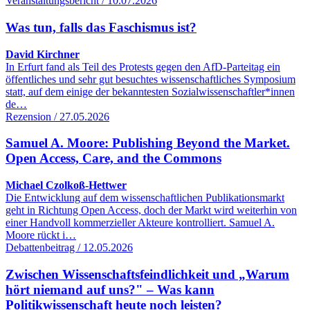
Veranstaltungsbericht / 10.07.2026
Was tun, falls das Faschismus ist?
David Kirchner
In Erfurt fand als Teil des Protests gegen den AfD-Parteitag ein
öffentliches und sehr gut besuchtes wissenschaftliches Symposium
statt, auf dem einige der bekanntesten Sozialwissenschaftler*innen
de…
Rezension / 27.05.2026
Samuel A. Moore: Publishing Beyond the Market.
Open Access, Care, and the Commons
Michael Czolkoß-Hettwer
Die Entwicklung auf dem wissenschaftlichen Publikationsmarkt
geht in Richtung Open Access, doch der Markt wird weiterhin von
einer Handvoll kommerzieller Akteure kontrolliert. Samuel A.
Moore rückt i…
Debattenbeitrag / 12.05.2026
Zwischen Wissenschaftsfeindlichkeit und „Warum
hört niemand auf uns?" – Was kann
Politikwissenschaft heute noch leisten?