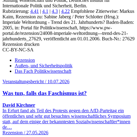
Stiftung Wissenschaft und Politik, Deutsches Institut für
Internationale Politik und Sicherheit, Berlin.
Rubrizierung:
4.41
|
4.1
|
4.3
|
4.22
Empfohlene Zitierweise: Markus
Kaim, Rezension zu: Sabine Jaberg / Peter Schlotter
(Hrsg.):
Imperiale Weltordnung - Trend des 21. Jahrhunderts? Baden-Baden:
2005, in: Portal für Politikwissenschaft, https://www.pw-
portal.de/rezension/24008-imperiale-weltordnung---trend-des-21-
jahrhunderts_27629, veröffentlicht am 01.01.2006.
Buch-Nr.: 27629
Rezension drucken
CC-BY-NC-SA
Rezension
Außen- und Sicherheitspolitik
Das Fach Politikwissenschaft
Veranstaltungsbericht / 10.07.2026
Was tun, falls das Faschismus ist?
David Kirchner
In Erfurt fand als Teil des Protests gegen den AfD-Parteitag ein
öffentliches und sehr gut besuchtes wissenschaftliches Symposium
statt, auf dem einige der bekanntesten Sozialwissenschaftler*innen
de…
Rezension / 27.05.2026