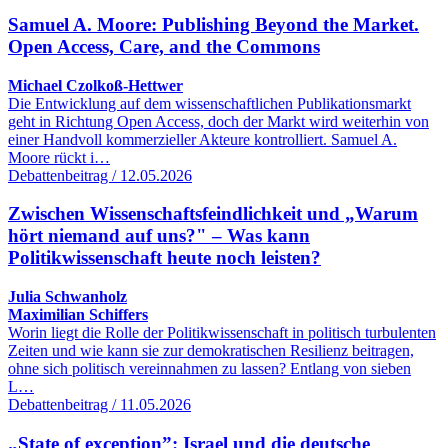
Samuel A. Moore: Publishing Beyond the Market.
Open Access, Care, and the Commons
Michael Czolkoß-Hettwer
Die Entwicklung auf dem wissenschaftlichen Publikationsmarkt
geht in Richtung Open Access, doch der Markt wird weiterhin von
einer Handvoll kommerzieller Akteure kontrolliert. Samuel A.
Moore rückt i…
Debattenbeitrag / 12.05.2026
Zwischen Wissenschaftsfeindlichkeit und „Warum
hört niemand auf uns?" – Was kann
Politikwissenschaft heute noch leisten?
Julia Schwanholz
Maximilian Schiffers
Worin liegt die Rolle der Politikwissenschaft in politisch turbulenten
Zeiten und wie kann sie zur demokratischen Resilienz beitragen,
ohne sich politisch vereinnahmen zu lassen? Entlang von sieben
L…
Debattenbeitrag / 11.05.2026
„State of exception”: Israel und die deutsche