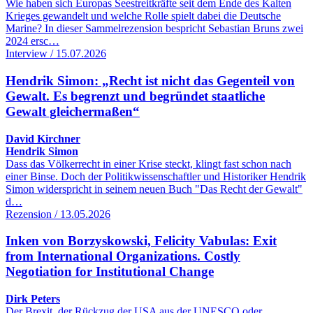
Wie haben sich Europas Seestreitkräfte seit dem Ende des Kalten
Krieges gewandelt und welche Rolle spielt dabei die Deutsche
Marine? In dieser Sammelrezension bespricht Sebastian Bruns zwei
2024 ersc…
Interview / 15.07.2026
Hendrik Simon: „Recht ist nicht das Gegenteil von
Gewalt. Es begrenzt und begründet staatliche
Gewalt gleichermaßen“
David Kirchner
Hendrik Simon
Dass das Völkerrecht in einer Krise steckt, klingt fast schon nach
einer Binse. Doch der Politikwissenschaftler und Historiker Hendrik
Simon widerspricht in seinem neuen Buch "Das Recht der Gewalt"
d…
Rezension / 13.05.2026
Inken von Borzyskowski, Felicity Vabulas: Exit
from International Organizations. Costly
Negotiation for Institutional Change
Dirk Peters
Der Brexit, der Rückzug der USA aus der UNESCO oder