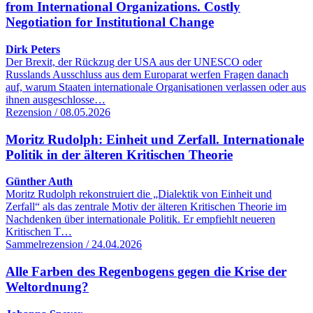
from International Organizations. Costly
Negotiation for Institutional Change
Dirk Peters
Der Brexit, der Rückzug der USA aus der UNESCO oder
Russlands Ausschluss aus dem Europarat werfen Fragen danach
auf, warum Staaten internationale Organisationen verlassen oder aus
ihnen ausgeschlosse…
Rezension / 08.05.2026
Moritz Rudolph: Einheit und Zerfall. Internationale
Politik in der älteren Kritischen Theorie
Günther Auth
Moritz Rudolph rekonstruiert die „Dialektik von Einheit und
Zerfall“ als das zentrale Motiv der älteren Kritischen Theorie im
Nachdenken über internationale Politik. Er empfiehlt neueren
Kritischen T…
Sammelrezension / 24.04.2026
Alle Farben des Regenbogens gegen die Krise der
Weltordnung?