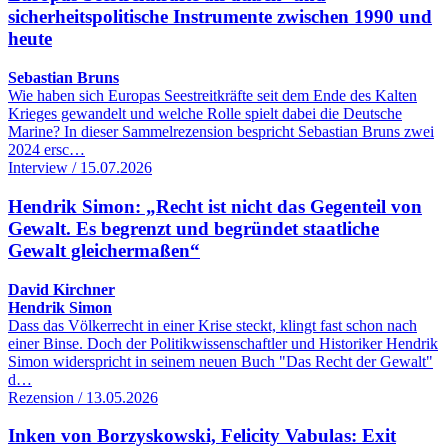
sicherheitspolitische Instrumente zwischen 1990 und
heute
Sebastian Bruns
Wie haben sich Europas Seestreitkräfte seit dem Ende des Kalten
Krieges gewandelt und welche Rolle spielt dabei die Deutsche
Marine? In dieser Sammelrezension bespricht Sebastian Bruns zwei
2024 ersc…
Interview / 15.07.2026
Hendrik Simon: „Recht ist nicht das Gegenteil von
Gewalt. Es begrenzt und begründet staatliche
Gewalt gleichermaßen“
David Kirchner
Hendrik Simon
Dass das Völkerrecht in einer Krise steckt, klingt fast schon nach
einer Binse. Doch der Politikwissenschaftler und Historiker Hendrik
Simon widerspricht in seinem neuen Buch "Das Recht der Gewalt"
d…
Rezension / 13.05.2026
Inken von Borzyskowski, Felicity Vabulas: Exit