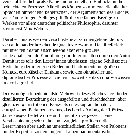
verschafft freilich große Nähe und unmittelbare Einblicke in die
beleuchteten Prozesse. Allerdings können so nur jene, die alle drei
Sprachen hinreichend beherrschen, der Argumentation des Buches
vollständig folgen. Selbiges gilt für die vielfachen Bezüge zu
Werken vor allem deutscher politischer Philosophie, darunter
zuvörderst Max Webers.
Darüber hinaus werden verschiedene zusammengehörende bzw.
sich aufeinander beziehende Quelltexte zwar im Detail referiert;
mitunter fehlt daran anschließend aber eine größere
kontextualisierende Einordnung und Interpretation durch den Autor.
Damit ist es teils den Leser*innen überlassen, eigene Schlüsse zur
Bedeutung der referierten Reden und Dokumente im größeren
Kontext europäischer Einigung sowie demokratischer und
diplomatischer Prozesse zu ziehen – soweit sie dazu qua Vorwissen
in der Lage sind.
Der womöglich bedeutendste Mehrwert dieses Buches liegt in der
detaillierten Betrachtung des ausgefeilten und durchdachten, aber
gleichzeitig umstrittenen Konzepts eines supranationalen,
europäischen Parlamentarismus, das bereits Anfang der 1950er-
Jahre ausgearbeitet wurde und – nicht zu vergessen – einer
Verabschiedung sehr nahe kam. Zugleich profitieren die
Leser*innen aber auch an unterschiedlichen Stellen von Palonens
breiter Expertise zu den längeren Linien parlamentarischer,