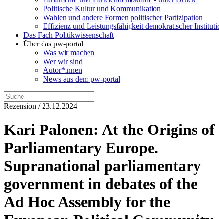
Politische Kultur und Kommunikation
Wahlen und andere Formen politischer Partizipation
Effizienz und Leistungsfähigkeit demokratischer Institut
Das Fach Politikwissenschaft
Über das pw-portal
Was wir machen
Wer wir sind
Autor*innen
News aus dem pw-portal
Rezension / 23.12.2024
Kari Palonen: At the Origins of
Parliamentary Europe.
Supranational parliamentary
government in debates of the
Ad Hoc Assembly for the