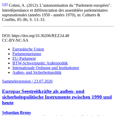
[10]
Cohen, A. (2012): L’autonomisation du “Parlement européen".
Interdépendance et différenciation des assemblées parlementaires
supranationales (années 1950 - années 1970), in: Cultures &
Conflits, 85–86, S. 13–33.
DOI: https://doi.org/10.36206/REZ24.48
CC-BY-NC-SA
Europäische Union
Parlamentarismus
EU-Parlament
BTW-Schwerpunkt: Außenpolitik
Internationale Ordnung und Institutionen
Außen- und Sicherheitspolitik
Sammelrezension / 23.07.2026
Europas Seestreitkräfte als außen- und
sicherheitspolitische Instrumente zwischen 1990 und
heute
Sebastian Bruns