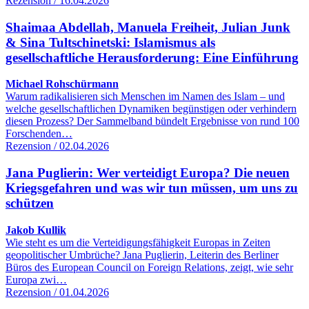
Rezension / 16.04.2026
Shaimaa Abdellah, Manuela Freiheit, Julian Junk
& Sina Tultschinetski: Islamismus als
gesellschaftliche Herausforderung: Eine Einführung
Michael Rohschürmann
Warum radikalisieren sich Menschen im Namen des Islam – und
welche gesellschaftlichen Dynamiken begünstigen oder verhindern
diesen Prozess? Der Sammelband bündelt Ergebnisse von rund 100
Forschenden…
Rezension / 02.04.2026
Jana Puglierin: Wer verteidigt Europa? Die neuen
Kriegsgefahren und was wir tun müssen, um uns zu
schützen
Jakob Kullik
Wie steht es um die Verteidigungsfähigkeit Europas in Zeiten
geopolitischer Umbrüche? Jana Puglierin, Leiterin des Berliner
Büros des European Council on Foreign Relations, zeigt, wie sehr
Europa zwi…
Rezension / 01.04.2026