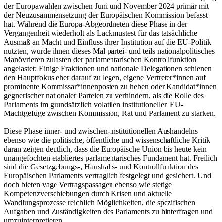
der Europawahlen zwischen Juni und November 2024 primär mit
der Neuzusammensetzung der Europäischen Kommission befasst
hat. Während die Europa-Abgeordneten diese Phase in der
Vergangenheit wiederholt als Lackmustest für das tatsächliche
Ausmaß an Macht und Einfluss ihrer Institution auf die EU-Politik
nutzten, wurde ihnen dieses Mal partei- und teils nationalpolitisches
Manövrieren zulasten der parlamentarischen Kontrollfunktion
angelastet: Einige Fraktionen und nationale Delegationen schienen
den Hauptfokus eher darauf zu legen, eigene Vertreter*innen auf
prominente Kommissar*innenposten zu heben oder Kandidat*innen
gegnerischer nationaler Parteien zu verhindern, als die Rolle des
Parlaments im grundsätzlich volatilen institutionellen EU-
Machtgefüge zwischen Kommission, Rat und Parlament zu stärken.
Diese Phase inner- und zwischen-institutionellen Aushandelns
ebenso wie die politische, öffentliche und wissenschaftliche Kritik
daran zeigen deutlich, dass die Europäische Union bis heute kein
unangefochten etabliertes parlamentarisches Fundament hat. Freilich
sind die Gesetzgebungs-, Haushalts- und Kontrollfunktion des
Europäischen Parlaments vertraglich festgelegt und gesichert. Und
doch bieten vage Vertragspassagen ebenso wie stetige
Kompetenzverschiebungen durch Krisen und aktuelle
Wandlungsprozesse reichlich Möglichkeiten, die spezifischen
Aufgaben und Zuständigkeiten des Parlaments zu hinterfragen und
umzuinterpretieren.