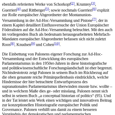
[2]
[3]
ebenfalls referierten Werke von Schorkopf
, Krumrey
,
[4]
[5]
[6]
Guerrieri
und Rittberger
; sowie nochmals Guerrieri
explizit
zur Rolle europäischer Abgeordneter der Montanunion-
[7]
Versammlung in der Ad-Hoc-Versammlung und Pistone
, der in
einem Kapitel detailliert Einflussversuche der Union Europäischer
Föderalisten auf die Ad-Hoc-Versammlung beleuchtet. Mit den auch
im vorliegenden Buch als bedeutsam herausgearbeiteten Mehrfach-
Mandaten europäischer Abgeordneter befassen sich nicht zuletzt
[8]
[9]
[10]
Roos
, Knudsen
und Cohen
.
Die Einbettung von Palonens eigener Forschung zur Ad-Hoc-
Versammlung und der Entwicklung des europäischen
Parlamentarismus in den 1950er-Jahren in diese historiografische
und politikwissenschaftliche Forschungslandschaft ist eher begrenzt.
Nichtsdestotrotz zeigt Palonen in seinem Buch im Rückbezug auf
die oben genannte reiche Primärquellenbasis eindrücklich, welche
Hindernisse der hier betrachtete Entwurfsprozess des
supranationalen Parlamentarismus überwinden musste bzw. wollte –
und in welchem Maße dies ge- oder misslang. Palonen nennt sich
selbst in seinem Buch „a conceptual historian of politics“ (95). Und
in der Tat leistet sein Werk einen wichtigen und innovativen Beitrag
zur konzeptionellen Historiografie europäischer Politik und
Governance. Palonen verhilft uns damit zu einem besseren
Verständnis der demokratischen und parlamentarischen