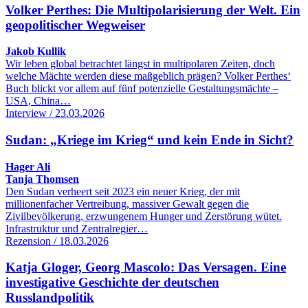
Volker Perthes: Die Multipolarisierung der Welt. Ein
geopolitischer Wegweiser
Jakob Kullik
Wir leben global betrachtet längst in multipolaren Zeiten, doch
welche Mächte werden diese maßgeblich prägen? Volker Perthes‘
Buch blickt vor allem auf fünf potenzielle Gestaltungsmächte –
USA, China…
Interview / 23.03.2026
Sudan: „Kriege im Krieg“ und kein Ende in Sicht?
Hager Ali
Tanja Thomsen
Den Sudan verheert seit 2023 ein neuer Krieg, der mit
millionenfacher Vertreibung, massiver Gewalt gegen die
Zivilbevölkerung, erzwungenem Hunger und Zerstörung wütet.
Infrastruktur und Zentralregier…
Rezension / 18.03.2026
Katja Gloger, Georg Mascolo: Das Versagen. Eine
investigative Geschichte der deutschen
Russlandpolitik