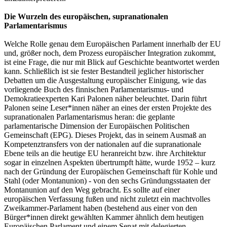
Die Wurzeln des europäischen, supranationalen
Parlamentarismus
Welche Rolle genau dem Europäischen Parlament innerhalb der EU
und, größer noch, dem Prozess europäischer Integration zukommt,
ist eine Frage, die nur mit Blick auf Geschichte beantwortet werden
kann. Schließlich ist sie fester Bestandteil jeglicher historischer
Debatten um die Ausgestaltung europäischer Einigung, wie das
vorliegende Buch des finnischen Parlamentarismus- und
Demokratieexperten Kari Palonen näher beleuchtet. Darin führt
Palonen seine Leser*innen näher an eines der ersten Projekte des
supranationalen Parlamentarismus heran: die geplante
parlamentarische Dimension der Europäischen Politischen
Gemeinschaft (EPG). Dieses Projekt, das in seinem Ausmaß an
Kompetenztransfers von der nationalen auf die supranationale
Ebene teils an die heutige EU heranreicht bzw. ihre Architektur
sogar in einzelnen Aspekten übertrumpft hätte, wurde 1952 – kurz
nach der Gründung der Europäischen Gemeinschaft für Kohle und
Stahl (oder Montanunion) - von den sechs Gründungsstaaten der
Montanunion auf den Weg gebracht. Es sollte auf einer
europäischen Verfassung fußen und nicht zuletzt ein machtvolles
Zweikammer-Parlament haben (bestehend aus einer von den
Bürger*innen direkt gewählten Kammer ähnlich dem heutigen
Europäischen Parlament und einem Senat mit delegierten