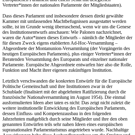
Vertreter*innen der nationalen Parlamente der Mitgliedstaaten).
Dass dieses Parlament und insbesondere dessen direkt gewählte
Kammer mit umfassenden Machtbefugnissen ausgestattet werden
sollte, ist im Grunde wenig überraschend, wenn wir uns die Genese
des Institutionsentwurfs anschauen: Wie Palonen nachzeichnet,
waren die Autor*innen dieses Entwurfs – nämlich die Mitglieder der
für diesen Zweck eigens etablierten Ad-Hoc-Versammlung –
Abgeordnete der Montanunion-Versammlung (der Vorgängerin des
heutigen Europäischen Parlaments), plus einiger Vertreter*innen der
Beratenden Versammlung des Europarats und einzelner nationaler
Parlamente. Europäische Abgeordnete entwarfen hier also die Rolle,
Funktion und Macht ihrer eigenen zukünftigen Institution.
Letztlich verschwanden die konkreten Entwürfe für die Europäische
Politische Gemeinschaft und ihre Institutionen zwar in der
Schublade (finalisiert mit der abgelehnten Ratifizierung durch die
französische Nationalversammlung im August 1954). Die einmal
ausformulierten Ideen aber taten es nicht: Das zeigt nicht zuletzt die
weitere institutionelle Entwicklung des Europäischen Parlaments,
dessen Einfluss- und Kompetenzausbau in den folgenden
Jahrzehnten maßgeblich durch seine Mitglieder und ihre den oben
genannten Entwürfen teils sehr nahen Ideen eines europäischen
supranationalen Parlamentarismus angetrieben wurde. Nachhaltige