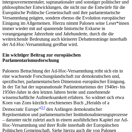
intergouvernementaler, supranationaler und sonstiger politischer und
philosophischer Entwicklungen, die nicht nur die Entwürfe für die
Europäische Politische Gemeinschaft und ihre parlamentarische
Versammlung prägten, sondern ebenso die Evolution europäischer
Einigung im Allgemeinen. Hierzu nimmt Palonen seine Leser*innen
immer wieder mit auf spannende historische Exkurse in
vorangegangene Jahrzehnte und Jahrhunderte, durch die die
weitreichende Bedeutung auch kleinerer Debattenstränge innerhalb
der Ad-Hoc-Versammlung greifbar wird.
Ein wichtiger Beitrag zur europäischen
Parlamentarismusforschung
Palonens Betrachtung der Ad-Hoc-Versammlung reiht sich ein in
eine wachsende Forschungslandschaft zur demokratischen und,
spezifischer, parlamentarischen Dimension europäischer Einigung.
In der Tat hat der supranationale Parlamentarismus der 1940er- bis
1950er-Jahre in den letzten Jahren breite und zunehmende
wissenschaftliche Aufmerksamkeit erfahren. So widmet sich etwa
Koen van Zons kürzlich erschienenes Buch „Heralds of a
[1]
Democratic Europe”
den Anfängen demokratischer
Repräsentation und parlamentarischer Institutionalisierungsprozesse
– darunter nicht zuletzt auch in einem ausführlichen Kapitel zur Ad-
Hoc-Versammlung und ihrer Rolle innerhalb der Europäischen
Politischen Gemeinschaft. Siehe hierzu auch die von Palonen