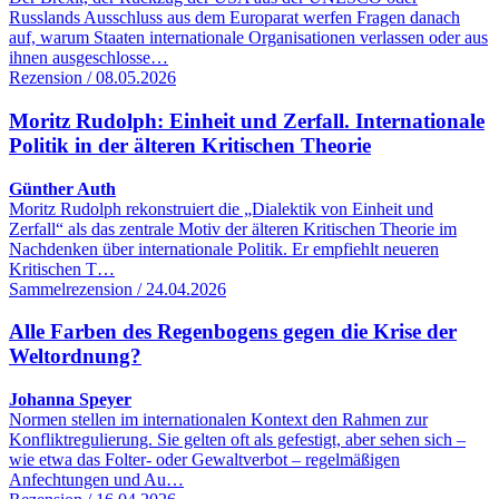
Russlands Ausschluss aus dem Europarat werfen Fragen danach
auf, warum Staaten internationale Organisationen verlassen oder aus
ihnen ausgeschlosse…
Rezension / 08.05.2026
Moritz Rudolph: Einheit und Zerfall. Internationale
Politik in der älteren Kritischen Theorie
Günther Auth
Moritz Rudolph rekonstruiert die „Dialektik von Einheit und
Zerfall“ als das zentrale Motiv der älteren Kritischen Theorie im
Nachdenken über internationale Politik. Er empfiehlt neueren
Kritischen T…
Sammelrezension / 24.04.2026
Alle Farben des Regenbogens gegen die Krise der
Weltordnung?
Johanna Speyer
Normen stellen im internationalen Kontext den Rahmen zur
Konfliktregulierung. Sie gelten oft als gefestigt, aber sehen sich –
wie etwa das Folter- oder Gewaltverbot – regelmäßigen
Anfechtungen und Au…