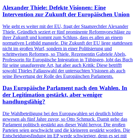
Alexander Thiele: Defekte Visionen: Eine
Intervention zur Zukunft der Europäischen Union
Wie geht es weiter mit der EU, fragt der Staatsrechtler Alexander
Thiele. Gründlich seziert er fünf prominente Reformvorschläge zu
ihrer Zukunft und kommt zum Schluss, dass es allen an einem
normativen Leitbild mangele. Die Zukunft der EU liege stattdessen
nicht im großen Wurf, sondern in einer Politisierung und
schrittweisen Reformen, so Thiele. Rezensentin Gabriele Abels,
Professorin für Europäische Integration in Tübingen, lobt das Buch
für seine unaufgeregte Art, hat aber auch Kritik: Diese betrifft
sowohl Thieles Fallauswahl der untersuchten Visionen als auch
seine Bewertung der Rolle des Europäischen Parlaments.
Das Europäische Parlament nach den Wahlen. In
der Legitimation gestärkt, aber weniger
handlungsfähig?
Die Wahlbeteiligung bei den Europawahlen sei deutlich höher
gewesen als fünf Jahre zuvor, so Otto Schmuck. Damit gehe das
Parlament politisch gestärkt aus dieser Wahl hervor. Die großen
Parteien seien geschwächt und die kleineren gestärkt worden. Die
Entscheidungsfindung im EP werde schwieriger, denn es sei mit