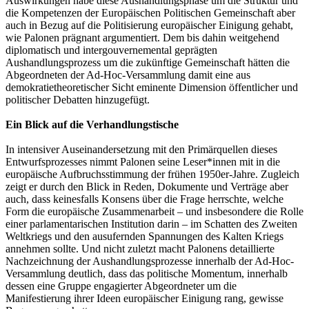
Auswirkungen habe diese Aushandlungsphase um die Struktur und
die Kompetenzen der Europäischen Politischen Gemeinschaft aber
auch in Bezug auf die Politisierung europäischer Einigung gehabt,
wie Palonen prägnant argumentiert. Dem bis dahin weitgehend
diplomatisch und intergouvernemental geprägten
Aushandlungsprozess um die zukünftige Gemeinschaft hätten die
Abgeordneten der Ad-Hoc-Versammlung damit eine aus
demokratietheoretischer Sicht eminente Dimension öffentlicher und
politischer Debatten hinzugefügt.
Ein Blick auf die Verhandlungstische
In intensiver Auseinandersetzung mit den Primärquellen dieses
Entwurfsprozesses nimmt Palonen seine Leser*innen mit in die
europäische Aufbruchsstimmung der frühen 1950er-Jahre. Zugleich
zeigt er durch den Blick in Reden, Dokumente und Verträge aber
auch, dass keinesfalls Konsens über die Frage herrschte, welche
Form die europäische Zusammenarbeit – und insbesondere die Rolle
einer parlamentarischen Institution darin – im Schatten des Zweiten
Weltkriegs und den ausufernden Spannungen des Kalten Kriegs
annehmen sollte. Und nicht zuletzt macht Palonens detaillierte
Nachzeichnung der Aushandlungsprozesse innerhalb der Ad-Hoc-
Versammlung deutlich, dass das politische Momentum, innerhalb
dessen eine Gruppe engagierter Abgeordneter um die
Manifestierung ihrer Ideen europäischer Einigung rang, gewisse