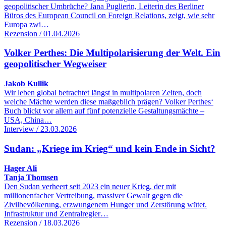
geopolitischer Umbrüche? Jana Puglierin, Leiterin des Berliner
Büros des European Council on Foreign Relations, zeigt, wie sehr
Europa zwi…
Rezension / 01.04.2026
Volker Perthes: Die Multipolarisierung der Welt. Ein
geopolitischer Wegweiser
Jakob Kullik
Wir leben global betrachtet längst in multipolaren Zeiten, doch
welche Mächte werden diese maßgeblich prägen? Volker Perthes‘
Buch blickt vor allem auf fünf potenzielle Gestaltungsmächte –
USA, China…
Interview / 23.03.2026
Sudan: „Kriege im Krieg“ und kein Ende in Sicht?
Hager Ali
Tanja Thomsen
Den Sudan verheert seit 2023 ein neuer Krieg, der mit
millionenfacher Vertreibung, massiver Gewalt gegen die
Zivilbevölkerung, erzwungenem Hunger und Zerstörung wütet.
Infrastruktur und Zentralregier…
Rezension / 18.03.2026