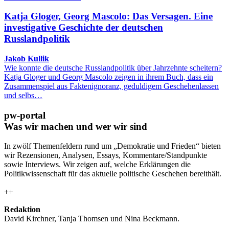
Katja Gloger, Georg Mascolo: Das Versagen. Eine
investigative Geschichte der deutschen
Russlandpolitik
Jakob Kullik
Wie konnte die deutsche Russlandpolitik über Jahrzehnte scheitern?
Katja Gloger und Georg Mascolo zeigen in ihrem Buch, dass ein
Zusammenspiel aus Faktenignoranz, geduldigem Geschehenlassen
und selbs…
pw-portal
Was wir machen und wer wir sind
In zwölf Themenfeldern rund um „Demokratie und Frieden“ bieten
wir Rezensionen, Analysen, Essays, Kommentare/Standpunkte
sowie Interviews. Wir zeigen auf, welche Erklärungen die
Politikwissenschaft für das aktuelle politische Geschehen bereithält.
++
Redaktion
David Kirchner, Tanja Thomsen
und
Nina Beckmann.