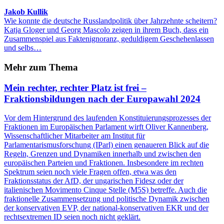
Jakob Kullik
Wie konnte die deutsche Russlandpolitik über Jahrzehnte scheitern?
Katja Gloger und Georg Mascolo zeigen in ihrem Buch, dass ein
Zusammenspiel aus Faktenignoranz, geduldigem Geschehenlassen
und selbs…
Mehr zum Thema
Mein rechter, rechter Platz ist frei –
Fraktionsbildungen nach der Europawahl 2024
Vor dem Hintergrund des laufenden Konstituierungsprozesses der
Fraktionen im Europäischen Parlament wirft Oliver Kannenberg,
Wissenschaftlicher Mitarbeiter am Institut für
Parlamentarismusforschung (IParl) einen genaueren Blick auf die
Regeln, Grenzen und Dynamiken innerhalb und zwischen den
europäischen Parteien und Fraktionen. Insbesondere im rechten
Spektrum seien noch viele Fragen offen, etwa was den
Fraktionsstatus der AfD, der ungarischen Fidesz oder der
italienischen Movimento Cinque Stelle (M5S) betreffe. Auch die
fraktionelle Zusammensetzung und politische Dynamik zwischen
der konservativen EVP, der national-konservativen EKR und der
rechtsextremen ID seien noch nicht geklärt.