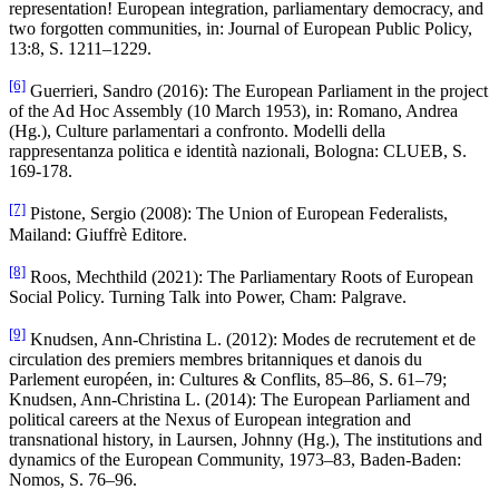
representation! European integration, parliamentary democracy, and
two forgotten communities, in: Journal of European Public Policy,
13:8, S. 1211–1229.
[6]
Guerrieri, Sandro (2016): The European Parliament in the project
of the Ad Hoc Assembly (10 March 1953), in: Romano, Andrea
(Hg.), Culture parlamentari a confronto. Modelli della
rappresentanza politica e identità nazionali, Bologna: CLUEB, S.
169-178.
[7]
Pistone, Sergio (2008): The Union of European Federalists,
Mailand: Giuffrè Editore.
[8]
Roos, Mechthild (2021): The Parliamentary Roots of European
Social Policy. Turning Talk into Power, Cham: Palgrave.
[9]
Knudsen, Ann-Christina L. (2012): Modes de recrutement et de
circulation des premiers membres britanniques et danois du
Parlement européen, in: Cultures & Conflits, 85–86, S. 61–79;
Knudsen, Ann-Christina L. (2014): The European Parliament and
political careers at the Nexus of European integration and
transnational history, in Laursen, Johnny (Hg.), The institutions and
dynamics of the European Community, 1973–83, Baden-Baden:
Nomos, S. 76–96.