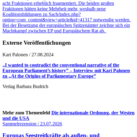
acht Fraktionen erheblich fragmentiert. Die beiden großen
Fraktionen hätten keine Mehrheit mehr, weshalb neue
Koalitionsbildungen zu Sach/index.php?
option=com_content&view=article&id=41317 notwendig werden.
Bei der Besetzung der europäischen Spitzenämter zeichne sich ein
Machtkampf zwischen EP und Europäischem Rat ab.
Externe Veröffentlichungen
Kari Palonen / 27.08.2024
„I wanted to contradict the conventional narrative of the
European Parliament’s history” – Interview mit Kari Palonen
zu „At the Origins of Parliamentary Europe”
Verlag Barbara Budrich
Mehr zum Themenfeld
Die internationale Ordnung, der Westen
und die USA
Sammelrezension / 23.07.2026
Europas Seestreitkräfte als außen- und