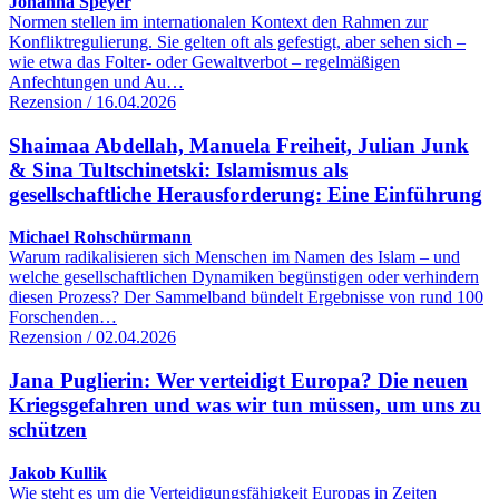
Johanna Speyer
Normen stellen im internationalen Kontext den Rahmen zur
Konfliktregulierung. Sie gelten oft als gefestigt, aber sehen sich –
wie etwa das Folter- oder Gewaltverbot – regelmäßigen
Anfechtungen und Au…
Rezension / 16.04.2026
Shaimaa Abdellah, Manuela Freiheit, Julian Junk
& Sina Tultschinetski: Islamismus als
gesellschaftliche Herausforderung: Eine Einführung
Michael Rohschürmann
Warum radikalisieren sich Menschen im Namen des Islam – und
welche gesellschaftlichen Dynamiken begünstigen oder verhindern
diesen Prozess? Der Sammelband bündelt Ergebnisse von rund 100
Forschenden…
Rezension / 02.04.2026
Jana Puglierin: Wer verteidigt Europa? Die neuen
Kriegsgefahren und was wir tun müssen, um uns zu
schützen
Jakob Kullik
Wie steht es um die Verteidigungsfähigkeit Europas in Zeiten