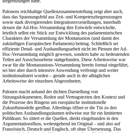
Begrenzungen hatte.
Palonens reichhaltige Quellenzusammenstellung zeigt aber auch,
dass das Spannungsfeld aus Zeit- und Kompetenzbegrenzungen
sowie stark divergierenden Integrationsvorstellungen, innerhalb
dessen die Ad-Hoc-Versammlung ihre Entwürfe entwickelte,
letztlich selbst ein Stück zur Entwicklung des parlamentarischen
Charakters der Versammlung der Montanunion (und damit des
zukünftigen Europäischen Parlaments) beitrug. Schließlich sei
effiziente Detail- und Aushandlungsarbeit nicht im Plenum der Ad-
Hoc-Versammlung möglich gewesen, sondern habe zu bedeutenden
Teilen auf Ausschussebene stattgefunden. Diese Arbeitsweise war
zwar für die Montanunions-Versammlung bereits formal eingeführt,
sei hier aber durch intensive Anwendung verfestigt und weiter
institutionalisiert worden – gerade auch in der alltäglichen
Arbeitsweise der einzelnen Abgeordneten.
Palonen macht anhand der dichten Darstellung von
Sitzungsdokumenten, Reden und Vertragstexten den Kontext und
die Prozesse des Ringens um europäische institutionelle
Zukunftsmodelle greifbar. Allerdings öffnet er die Tür zu den
politischen Aushandlungsräumen teilweise nur für ein limitiertes
Publikum: So zitiert er die Quellen, direkt eingebunden in den
Argumentationsfluss, weitestgehend im Original – und also auf
Französisch, Deutsch und Englisch, oft ohne Übersetzung. Das