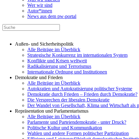
Wer wir sind
Autor*innen
News aus dem pw-portal
Außen- und Sicherheitspolitik
Alle Beiträge im Überblick
Strategische Konkurrenz im internationalen System
Konflikte und Krisen weltweit
Radikalisierung und Terrorismus
Internationale Ordnung und Institutionen
Demokratie und Frieden
Alle Beiträge im Überblick
Autokratien und Autokratisierung politischer Systeme
Demokratie durch Frieden – Frieden durch Demokratie?
Die Versprechen der liberalen Demokratie
Der Wandel von Gesellschaft, Klima und Wirtschaft als 
Repräsentation und Parlamentarismus
Alle Beiträge im Überblick
Parlamente und Parteiendemokratie - unter Druck?
Politische Kultur und Kommunikation
Wahlen und andere Formen politischer Partizipation
Effizienz und Leistungsfähigkeit demokratischer Institut