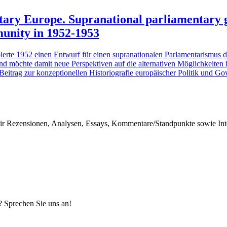
ntary Europe. Supranational parliamentary 
unity in 1952-1953
rte 1952 einen Entwurf für einen supranationalen Parlamentarismus d
nd möchte damit neue Perspektiven auf die alternativen Möglichkeiten 
 Beitrag zur konzeptionellen Historiografie europäischer Politik und G
r Rezensionen, Analysen, Essays, Kommentare/Standpunkte sowie Inter
? Sprechen Sie uns an!