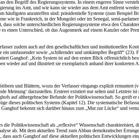
n den Begriff des Regierungssystems. In einem engeren Sinne versteht 
rung ins Amt, und wie kann sie wieder aus dem Amt entfernt werden?“
m häufigsten anzutreffen sind: präsidentielle Systeme (zum Beispiel 
teme wie in Frankreich, in der Mongolei oder im Senegal, semi-parlamen
ass solche unterschiedlichen Regierungssysteme etwa den Charakter v
es einen Unterschied, ob das Augenmerk auf einem Kanzler oder Premi
rfasser zudem auch auf den gesellschaftlichen und institutionellen Kont
ie ein umfassender sowie „schillernder und umkämpfter Begriff“ (23). Fü
tiert Ganghof: „Kein System ist auf den ersten Blick offensichtlich bes
en wieder auf und illustriert sie exemplarisch anhand ihrer konkreten
öbern und Blättern, wozu der Verfasser eingangs explizit ermuntert (vg
e Meinung‘ darzustellen. Ersterer existiert nur selten und Letztere ist
nghofs auf althergebrachte Befunde der Politikwissenschaft. So greift er
Züge dieses politischen Systems (Kapitel 12). Die systematische Befas
. Ganghof bekennt sich darüber hinaus zum „Mut zur Lücke“ und vernach
die Politikwissenschaft als „reflexive“ Wissenschaft charakterisiert, d
n Analyse ab. Mit dem aktuellen Trend zum Abbau demokratischer Errung
ch, dass auch Ganghof auf diese aktuellen politischen Entwicklungen ein