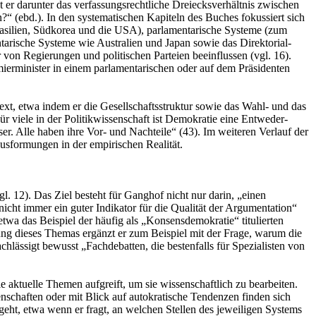
er darunter das verfassungsrechtliche Dreiecksverhältnis zwischen
 (ebd.). In den systematischen Kapiteln des Buches fokussiert sich
Brasilien, Südkorea und die USA), parlamentarische Systeme (zum
tarische Systeme wie Australien und Japan sowie das Direktorial-
on Regierungen und politischen Parteien beeinflussen (vgl. 16).
erminister in einem parlamentarischen oder auf dem Präsidenten
ext, etwa indem er die Gesellschaftsstruktur sowie das Wahl- und das
r viele in der Politikwissenschaft ist Demokratie eine Entweder-
ser. Alle haben ihre Vor- und Nachteile“ (43). Im weiteren Verlauf der
 Ausformungen in der empirischen Realität.
l. 12). Das Ziel besteht für Ganghof nicht nur darin, „einen
 nicht immer ein guter Indikator für die Qualität der Argumentation“
 etwa das Beispiel der häufig als „Konsensdemokratie“ titulierten
sung dieses Themas ergänzt er zum Beispiel mit der Frage, warum die
lässigt bewusst „Fachdebatten, die bestenfalls für Spezialisten von
ie aktuelle Themen aufgreift, um sie wissenschaftlich zu bearbeiten.
enschaften oder mit Blick auf autokratische Tendenzen finden sich
geht, etwa wenn er fragt, an welchen Stellen des jeweiligen Systems