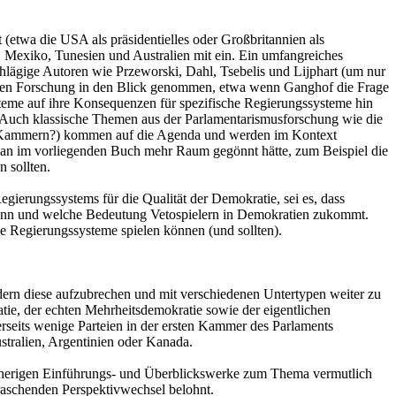
 (etwa die USA als präsidentielles oder Großbritannien als
, Mexiko, Tunesien und Australien mit ein. Ein umfangreiches
chlägige Autoren wie Przeworski, Dahl, Tsebelis und Lijphart (um nur
chen Forschung in den Blick genommen, etwa wenn Ganghof die Frage
steme auf ihre Konsequenzen für spezifische Regierungssysteme hin
 Auch klassische Themen aus der Parlamentarismusforschung wie die
ite Kammern?) kommen auf die Agenda und werden im Kontext
 man im vorliegenden Buch mehr Raum gegönnt hätte, zum Beispiel die
 sollten.
ierungssystems für die Qualität der Demokratie, sei es, dass
n kann und welche Bedeutung Vetospielern in Demokratien zukommt.
he Regierungssysteme spielen können (und sollten).
ndern diese aufzubrechen und mit verschiedenen Untertypen weiter zu
tie, der echten Mehrheitsdemokratie sowie der eigentlichen
erseits wenige Parteien in der ersten Kammer des Parlaments
ustralien, Argentinien oder Kanada.
isherigen Einführungs- und Überblickswerke zum Thema vermutlich
raschenden Perspektivwechsel belohnt.