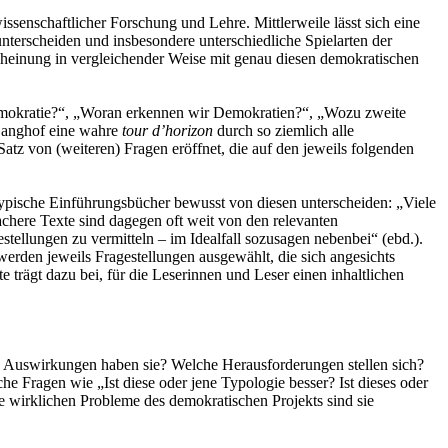
ssenschaftlicher Forschung und Lehre. Mittlerweile lässt sich eine
nterscheiden und insbesondere unterschiedliche Spielarten der
cheinung in vergleichender Weise mit genau diesen demokratischen
e Demokratie?“, „Woran erkennen wir Demokratien?“, „Wozu zweite
 Ganghof eine wahre
tour d’horizon
durch so ziemlich alle
tz von (weiteren) Fragen eröffnet, die auf den jeweils folgenden
 typische Einführungsbücher bewusst von diesen unterscheiden: „Viele
achere Texte sind dagegen oft weit von den relevanten
ellungen zu vermitteln – im Idealfall sozusagen nebenbei“ (ebd.).
erden jeweils Fragestellungen ausgewählt, die sich angesichts
trägt dazu bei, für die Leserinnen und Leser einen inhaltlichen
e Auswirkungen haben sie? Welche Herausforderungen stellen sich?
 Fragen wie „Ist diese oder jene Typologie besser? Ist dieses oder
ie wirklichen Probleme des demokratischen Projekts sind sie