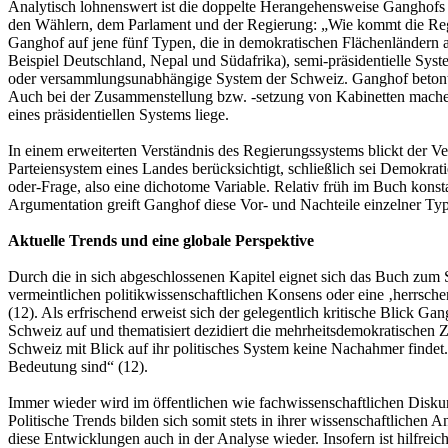
Analytisch lohnenswert ist die doppelte Herangehensweise Ganghofs a
den Wählern, dem Parlament und der Regierung: „Wie kommt die Regie
Ganghof auf jene fünf Typen, die in demokratischen Flächenländern a
Beispiel Deutschland, Nepal und Südafrika), semi-präsidentielle Sys
oder versammlungsunabhängige System der Schweiz. Ganghof betont, d
Auch bei der Zusammenstellung bzw. -setzung von Kabinetten mache 
eines präsidentiellen Systems liege.
In einem erweiterten Verständnis des Regierungssystems blickt der Ve
Parteiensystem eines Landes berücksichtigt, schließlich sei Demokrat
oder-Frage, also eine dichotome Variable. Relativ früh im Buch konsta
Argumentation greift Ganghof diese Vor- und Nachteile einzelner Typ
Aktuelle Trends und eine globale Perspektive
Durch die in sich abgeschlossenen Kapitel eignet sich das Buch zum St
vermeintlichen politikwissenschaftlichen Konsens oder eine ‚herrschend
(12). Als erfrischend erweist sich der gelegentlich kritische Blick Ga
Schweiz auf und thematisiert dezidiert die mehrheitsdemokratischen 
Schweiz mit Blick auf ihr politisches System keine Nachahmer findet
Bedeutung sind“ (12).
Immer wieder wird im öffentlichen wie fachwissenschaftlichen Diskurs 
Politische Trends bilden sich somit stets in ihrer wissenschaftliche
diese Entwicklungen auch in der Analyse wieder. Insofern ist hilfrei