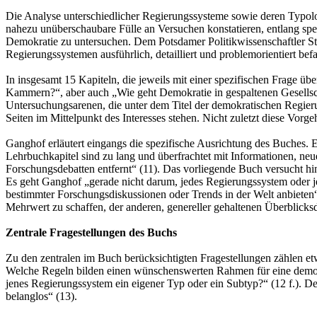
Die Analyse unterschiedlicher Regierungssysteme sowie deren Typologi
nahezu unüberschaubare Fülle an Versuchen konstatieren, entlang spe
Demokratie zu untersuchen. Dem Potsdamer Politikwissenschaftler St
Regierungssystemen ausführlich, detailliert und problemorientiert bef
In insgesamt 15 Kapiteln, die jeweils mit einer spezifischen Frage 
Kammern?“, aber auch „Wie geht Demokratie in gespaltenen Gesellscha
Untersuchungsarenen, die unter dem Titel der demokratischen Regieru
Seiten im Mittelpunkt des Interesses stehen. Nicht zuletzt diese Vorg
Ganghof erläutert eingangs die spezifische Ausrichtung des Buches. E
Lehrbuchkapitel sind zu lang und überfrachtet mit Informationen, ne
Forschungsdebatten entfernt“ (11). Das vorliegende Buch versucht h
Es geht Ganghof „gerade nicht darum, jedes Regierungssystem oder je
bestimmter Forschungsdiskussionen oder Trends in der Welt anbieten“ 
Mehrwert zu schaffen, der anderen, genereller gehaltenen Überblicksda
Zentrale Fragestellungen des Buchs
Zu den zentralen im Buch berücksichtigten Fragestellungen zählen e
Welche Regeln bilden einen wünschenswerten Rahmen für eine demokra
jenes Regierungssystem ein eigener Typ oder ein Subtyp?“ (12 f.). De
belanglos“ (13).