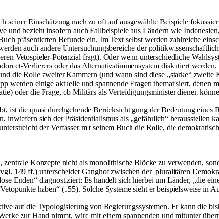
ch seiner Einschätzung nach zu oft auf ausgewählte Beispiele fokussiert
ve und bezieht insofern auch Fallbeispiele aus Ländern wie Indonesien
Buch präsentierten Befunde ein. Im Text selbst werden zahlreiche eins
erden auch andere Untersuchungsbereiche der politikwissenschaftli
eren Vetospieler-Potenzial fragt). Oder wenn unterschiedliche Wahlsy
orcet-Verlierers oder das Alternativstimmensystem diskutiert werden.
ng und die Rolle zweiter Kammern (und wann sind diese „starke“ zwe
napp werden einige aktuelle und spannende Fragen thematisiert, denen
ie) oder die Frage, ob Militärs als Verteidigungsminister dienen können
 ist die quasi durchgehende Berücksichtigung der Bedeutung eines Reg
n, inwiefern sich der Präsidentialismus als „gefährlich“ herausstelle
nterstreicht der Verfasser mit seinem Buch die Rolle, die demokratisc
fs, zentrale Konzepte nicht als monolithische Blöcke zu verwenden, so
(vgl. 149 ff.) unterscheidet Ganghof zwischen der pluralitären Demokra
ose Enden“ diagnostiziert: Es handelt sich hierbei um Länder, „die ein
e Vetopunkte haben“ (155). Solche Systeme sieht er beispielsweise in A
tive auf die Typologisierung von Regierungssystemen. Er kann die b
r Werke zur Hand nimmt, wird mit einem spannenden und mitunter über