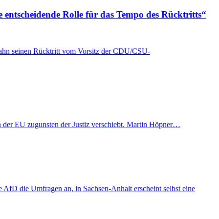
e entscheidende Rolle für das Tempo des Rücktritts“
Spahn seinen Rücktritt vom Vorsitz der CDU/CSU-
t in der EU zugunsten der Justiz verschiebt. Martin Höpner…
AfD die Umfragen an, in Sachsen-Anhalt erscheint selbst eine