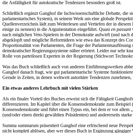
die Anfälligkeit für autokratische Tendenzen besonders groß ist.
Schließlich ergänzt Ganghof die fachwissenschaftliche Debatte, die si
parlamentarisches System), in seinem Werk um eine globale Perspekti
Quellenverzeichnis lädt zum Weiterlesen und Vertiefen der in diesem 
einige zu nennen) in die Argumentation eingeführt. Quasi
en passant
w
nach möglichen Veto-Spielern in der Demokratie aufwirft (und nach d
abgeklopft und mögliche Reformideen wie etwa das Konzept des Cond
Proportionalität von Parlamenten, die Frage der Parlamentsauflösu
demokratischer Regierungssysteme näher erörtert. Leider nur sehr k
Rolle von parteilosen Experten in der Regierung (Stichwort Technokrat
Was das Buch schließlich auch von anderen Einführungswerken abhebt,
Ganghof danach fragt, wie gut parlamentarische Systeme funktioniere
Gerade in Zeiten, in denen weltweit autoritäre Tendenzen zunehmen, u
Ein etwas anderes Lehrbuch mit vielen Stärken
Als ein finaler Vorteil des Buches erweist sich die Fähigkeit Gangho
differenzieren. Im Kapitel über die Konsensdemokratie zum Beispiel 
Konsensdemokratie und führt einen Typus ein, bei dem er vor allem „l
(und/oder einen direkt gewählten Präsidenten) und andererseits stark
Summa summarum präsentiert Ganghof eine erfrischend neue Perspek
nicht komplett ablösen, aber wer dieses Buch in Ergänzung gängige