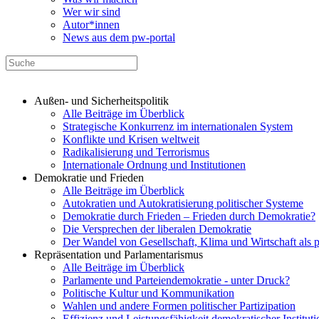
Wer wir sind
Autor*innen
News aus dem pw-portal
Außen- und Sicherheitspolitik
Alle Beiträge im Überblick
Strategische Konkurrenz im internationalen System
Konflikte und Krisen weltweit
Radikalisierung und Terrorismus
Internationale Ordnung und Institutionen
Demokratie und Frieden
Alle Beiträge im Überblick
Autokratien und Autokratisierung politischer Systeme
Demokratie durch Frieden – Frieden durch Demokratie?
Die Versprechen der liberalen Demokratie
Der Wandel von Gesellschaft, Klima und Wirtschaft als 
Repräsentation und Parlamentarismus
Alle Beiträge im Überblick
Parlamente und Parteiendemokratie - unter Druck?
Politische Kultur und Kommunikation
Wahlen und andere Formen politischer Partizipation
Effizienz und Leistungsfähigkeit demokratischer Institut