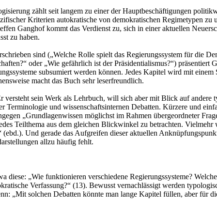
sierung zählt seit langem zu einer der Hauptbeschäftigungen politikwi
zifischer Kriterien autokratische von demokratischen Regimetypen zu u
effen Ganghof kommt das Verdienst zu, sich in einer aktuellen Neuers
asst zu haben.
überschrieben sind („Welche Rolle spielt das Regierungssystem für di
ften?“ oder „Wie gefährlich ist der Präsidentialismus?“) präsentiert
ngssysteme subsumiert werden können. Jedes Kapitel wird mit einem Sa
ehensweise macht das Buch sehr leserfreundlich.
r versteht sein Werk als Lehrbuch, will sich aber mit Blick auf andere
uer Terminologie und wissenschaftsinternen Debatten. Kürzere und einf
ingegen „Grundlagenwissen möglichst im Rahmen übergeordneter Fragest
des Teilthema aus dem gleichen Blickwinkel zu betrachten. Vielmehr w
(ebd.). Und gerade das Aufgreifen dieser aktuellen Anknüpfungspunkte 
rstellungen allzu häufig fehlt.
twa diese: „Wie funktionieren verschiedene Regierungssysteme? Welch
tische Verfassung?“ (13). Bewusst vernachlässigt werden typologische
nn: „Mit solchen Debatten könnte man lange Kapitel füllen, aber für d