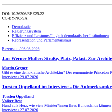
DOI: 10.36206/REZ25.22
CC-BY-NC-SA
Demokratie
Regierungssystem
Effizienz und Leistungsfähigkeit demokratischer Institutionen
Repräsentation und Parlamentarismus
Rezension / 03.08.2026
Jan-Werner Müller: Straße, Platz, Palast. Zur Archi
Martin Gegner
Gibt es eine demokratische Architektur? Der renommierte Princeton-Po
Interview / 29.07.2026
Torsten Oppelland im Interview: „Die Aufmerksamkeit 
Torsten Oppelland
Volker Best
Hand aufs Herz, wie viele Minister*innen Ihres Bundeslands können 
Interview / 27.07.2026