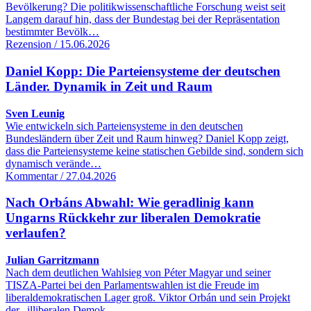
Bevölkerung? Die politikwissenschaftliche Forschung weist seit
Langem darauf hin, dass der Bundestag bei der Repräsentation
bestimmter Bevölk…
Rezension / 15.06.2026
Daniel Kopp: Die Parteiensysteme der deutschen
Länder. Dynamik in Zeit und Raum
Sven Leunig
Wie entwickeln sich Parteiensysteme in den deutschen
Bundesländern über Zeit und Raum hinweg? Daniel Kopp zeigt,
dass die Parteiensysteme keine statischen Gebilde sind, sondern sich
dynamisch verände…
Kommentar / 27.04.2026
Nach Orbáns Abwahl: Wie geradlinig kann
Ungarns Rückkehr zur liberalen Demokratie
verlaufen?
Julian Garritzmann
Nach dem deutlichen Wahlsieg von Péter Magyar und seiner
TISZA-Partei bei den Parlamentswahlen ist die Freude im
liberaldemokratischen Lager groß. Viktor Orbán und sein Projekt
der „illiberalen Demok…