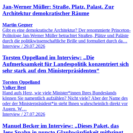
Jan-Werner Müller: Straße, Platz, Palast. Zur
Architektur demokratischer Räume
Martin Gegner
Gibt es eine demokratische Architektur? Der renommierte Princeton-
Politologe Jan-Werner Müller betrachtet Straßen, Plätze und Paläste
durch die politikwissenschaftliche Brille und formuliert durch da…
Interview / 29.07.2026
Torsten Oppelland im Interview: „Die
Aufmerksamkeit für Landespolitik konzentriert sich
sehr stark auf den Ministerpräsidenten“
Torsten Oppelland
Volker Best
Hand aufs Herz, wie viele Minister*innen Ihres Bundeslands
können Sie namentlich aufzählen? Nicht viele? Aber der Name des
oder der Ministerpräsident*in steht Ihnen wahrscheinlich direkt vor
Augen. W…
Interview / 27.07.2026
Manuel Becker im Interview: „Dieses Paket, das
Jens Spahn in puncto Glaubwürdigkeit mitbringt,