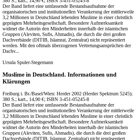
380 S.
; kart., 14,90 €
; ISBN 3-451-05245-8
Der Band liefert eine umfassende Bestandsaufnahme der
organisatorischen und institutionellen Verankerung der mittlerweile
3,2 Millionen in Deutschland lebenden Muslime in einer christlich
geprägten Mehrheitsgesellschaft. Besondere Aufmerksamkeit
widmet die Autorin den Minderheiten innerhalb der islamischen
Gruppen (Aleviten, Sufis, Ahmadis), die durch die drei großen
Dachverbände (DITIB, Islamrat, Zentralrat) nicht repräsentiert
werden. Mit den oftmals überzogenen Vertretungsansprüchen der
Dachv...
Ursula Spuler-Stegemann
Muslime in Deutschland.
Informationen und
Klärungen
Freiburg i. Br./Basel/Wien:
Herder
2002
(Herder Spektrum 5245)
;
380 S.
; kart., 14,90 €
; ISBN 3-451-05245-8
Der Band liefert eine umfassende Bestandsaufnahme der
organisatorischen und institutionellen Verankerung der mittlerweile
3,2 Millionen in Deutschland lebenden Muslime in einer christlich
geprägten Mehrheitsgesellschaft. Besondere Aufmerksamkeit
widmet die Autorin den Minderheiten innerhalb der islamischen
Gruppen (Aleviten, Sufis, Ahmadis), die durch die drei großen
Dachverbände (DITIB, Islamrat, Zentralrat) nicht repräsentiert