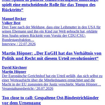
spielt eine entscheidende Rolle für das Tempo des
Rücktritts“
Manuel Becker
Volker Best
Drei Tage nach der Meldung, dass eine Leihmutter in den USA für
seinen Ehemann und ihn ein Kind zur Welt gebracht hat, erklärte
Jens Spahn seinen Rücktritt vom Vorsitz der CDU/CSU-
Bundestagsfraktion…
Interview / 22.07.2026
Martin Höpner: „Der EuGH hat das Verhältnis von
Politik und Recht mit diesem Urteil revolutioniert“
David Kirchner
Martin Höpner
Der Europäische Gerichtshof hat ein Urteil gefällt, das sich selbst zu
einer Werteaufsicht über die Mitgliedstaaten ermächtigt und die
Macht in der EU zugunsten der Justiz verschiebt. Martin Höpner…
Veranstaltungsbericht / 20.07.2026
Too close to call: Gespaltene Ost-Bindestrichländer
vor dem Urnengang