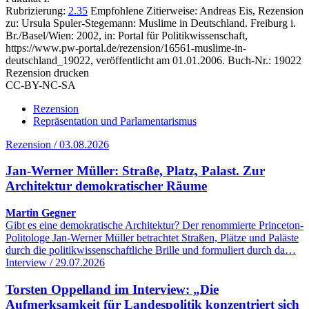
Rubrizierung:
2.35
Empfohlene Zitierweise: Andreas Eis, Rezension
zu: Ursula Spuler-Stegemann
: Muslime in Deutschland. Freiburg i.
Br./Basel/Wien: 2002, in: Portal für Politikwissenschaft,
https://www.pw-portal.de/rezension/16561-muslime-in-
deutschland_19022, veröffentlicht am 01.01.2006.
Buch-Nr.: 19022
Rezension drucken
CC-BY-NC-SA
Rezension
Repräsentation und Parlamentarismus
Rezension / 03.08.2026
Jan-Werner Müller: Straße, Platz, Palast. Zur
Architektur demokratischer Räume
Martin Gegner
Gibt es eine demokratische Architektur? Der renommierte Princeton-
Politologe Jan-Werner Müller betrachtet Straßen, Plätze und Paläste
durch die politikwissenschaftliche Brille und formuliert durch da…
Interview / 29.07.2026
Torsten Oppelland im Interview: „Die
Aufmerksamkeit für Landespolitik konzentriert sich