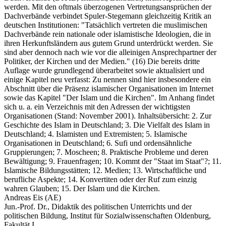
werden. Mit den oftmals überzogenen Vertretungsansprüchen der
Dachverbände verbindet Spuler-Stegemann gleichzeitig Kritik an
deutschen Institutionen: "Tatsächlich vertreten die muslimischen
Dachverbände rein nationale oder islamistische Ideologien, die in
ihren Herkunftsländern aus gutem Grund unterdrückt werden. Sie
sind aber dennoch nach wie vor die alleinigen Ansprechpartner der
Politiker, der Kirchen und der Medien." (16) Die bereits dritte
Auflage wurde grundlegend überarbeitet sowie aktualisiert und
einige Kapitel neu verfasst: Zu nennen sind hier insbesondere ein
Abschnitt über die Präsenz islamischer Organisationen im Internet
sowie das Kapitel "Der Islam und die Kirchen". Im Anhang findet
sich u. a. ein Verzeichnis mit den Adressen der wichtigsten
Organisationen (Stand: November 2001). Inhaltsübersicht: 2. Zur
Geschichte des Islam in Deutschland; 3. Die Vielfalt des Islam in
Deutschland; 4. Islamisten und Extremisten; 5. Islamische
Organisationen in Deutschland; 6. Sufi und ordensähnliche
Gruppierungen; 7. Moscheen; 8. Praktische Probleme und deren
Bewältigung; 9. Frauenfragen; 10. Kommt der "Staat im Staat"?; 11.
Islamische Bildungsstätten; 12. Medien; 13. Wirtschaftliche und
berufliche Aspekte; 14. Konvertiten oder der Ruf zum einzig
wahren Glauben; 15. Der Islam und die Kirchen.
Andreas Eis (AE)
Jun.-Prof. Dr., Didaktik des politischen Unterrichts und der
politischen Bildung, Institut für Sozialwissenschaften Oldenburg,
Fakultät I.