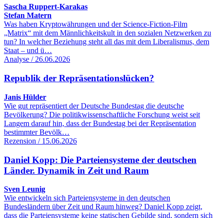
Sascha Ruppert-Karakas
Stefan Matern
Was haben Kryptowährungen und der Science-Fiction-Film
„Matrix“ mit dem Männlichkeitskult in den sozialen Netzwerken zu
tun? In welcher Beziehung steht all das mit dem Liberalismus, dem
Staat – und ü…
Analyse / 26.06.2026
Republik der Repräsentationslücken?
Janis Hülder
Wie gut repräsentiert der Deutsche Bundestag die deutsche
Bevölkerung? Die politikwissenschaftliche Forschung weist seit
Langem darauf hin, dass der Bundestag bei der Repräsentation
bestimmter Bevölk…
Rezension / 15.06.2026
Daniel Kopp: Die Parteiensysteme der deutschen
Länder. Dynamik in Zeit und Raum
Sven Leunig
Wie entwickeln sich Parteiensysteme in den deutschen
Bundesländern über Zeit und Raum hinweg? Daniel Kopp zeigt,
dass die Parteiensysteme keine statischen Gebilde sind, sondern sich