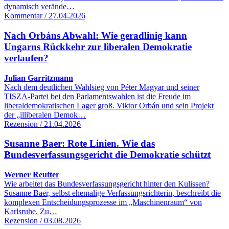
dynamisch verände…
Kommentar / 27.04.2026
Nach Orbáns Abwahl: Wie geradlinig kann
Ungarns Rückkehr zur liberalen Demokratie
verlaufen?
Julian Garritzmann
Nach dem deutlichen Wahlsieg von Péter Magyar und seiner
TISZA-Partei bei den Parlamentswahlen ist die Freude im
liberaldemokratischen Lager groß. Viktor Orbán und sein Projekt
der „illiberalen Demok…
Rezension / 21.04.2026
Susanne Baer: Rote Linien. Wie das
Bundesverfassungsgericht die Demokratie schützt
Werner Reutter
Wie arbeitet das Bundesverfassungsgericht hinter den Kulissen?
Susanne Baer, selbst ehemalige Verfassungsrichterin, beschreibt die
komplexen Entscheidungsprozesse im „Maschinenraum“ von
Karlsruhe. Zu…
Rezension / 03.08.2026