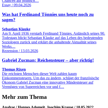
Chancen auf politisch…
Essay / 09.04.2026
Was hat Ferdinand Tönnies uns heute noch zu
sagen?
Sebastian Klauke
Am 9. April 1936 verstarb Ferdinand Tönnies. Anlässlich seines 90.
Todestags blickt Sebastian Klauke auf das Leben des bedeutenden
Soziologen zurück und erklärt die anhaltende Aktualität seines
Werks…
Rezension / 13.03.2026
Gabriel Zucman: Reichensteuer – aber richtig!
Thomas Rixen
Die reichsten Menschen dieser Welt zahlen kaum
Einkommensteuern. Um das zu ändern, schlägt der französische
Ökonom Gabriel Zucman eine innovative Mindeststeuer auf
Vermögen von Superreichen vor und f…
Mehr zum Thema
Analyse / Hannes Adomeit, Joachim Krause / 18.05.2022