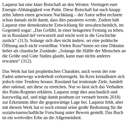
Laqueur hat eine klare Botschaft an den Westen: Verringert eure
Energie-Abhängigkeit von Putin. Diese Botschaft hat nach knapp
zehn Jahren einen gewissen Nachklang – der Autor selbst rechnete
schon damals nicht damit, dass dies passieren werde. Zudem hält
Laqueur eine demokratische Entwicklung für unwahrscheinlich, im
Gegenteil sogar: „Das Gefühl, in einer belagerten Festung zu leben,
ist in Russland tief verwurzelt und reicht weit in die Geschichte
zurück“ (313). Solange sich dies nicht ändere, sei eine politische
Öffnung auch nicht vorstellbar. Vielen Russ*innen sei eine Diktatur
lieber als chaotische Zustände: „Solange die Hälfte der Menschen an
die Größe und Güte Stalins glaubt, kann man nichts anderes
erwarten“ (312).
Das Werk hat fast prophetischen Charakter, auch wenn der rote
Faden unterwegs wiederholt verlorengeht. Im Kern kristallisiert sich
jedoch eine Tendenz heraus: Russland hat irrationale Ziele, handelt
aber rational, um diese zu erreichen. Nur so lässt sich das Verhalten
des Putin-Regimes erklären. Laqueur zeigt dies anschaulich und
kurzweilig auf, und trägt damit posthum (er verstarb bereits 2018)
zur Erkenntnis über die gegenwärtige Lage bei. Laqueur fehlt, aber
mit diesem Werk hat er noch einmal seine große Bedeutung für die
sozialwissenschaftliche Forschung unter Beweis gestellt. Das Buch
ist ein wertvolles Erbe an die Allgemeinheit.