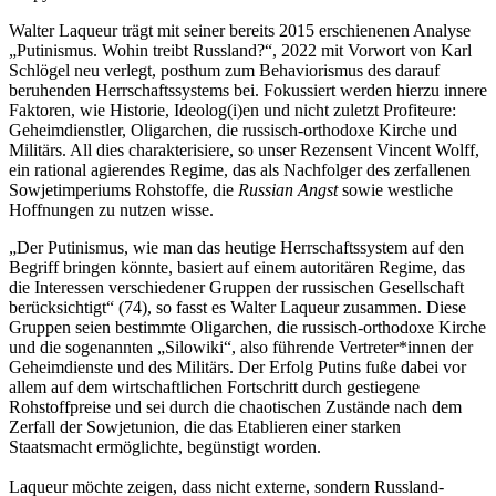
Walter Laqueur trägt mit seiner bereits 2015 erschienenen Analyse
„Putinismus. Wohin treibt Russland?“, 2022 mit Vorwort von Karl
Schlögel neu verlegt, posthum zum Behaviorismus des darauf
beruhenden Herrschaftssystems bei. Fokussiert werden hierzu innere
Faktoren, wie Historie, Ideolog(i)en und nicht zuletzt Profiteure:
Geheimdienstler, Oligarchen, die russisch-orthodoxe Kirche und
Militärs. All dies charakterisiere, so unser Rezensent Vincent Wolff,
ein rational agierendes Regime, das als Nachfolger des zerfallenen
Sowjetimperiums Rohstoffe, die
Russian Angst
sowie westliche
Hoffnungen zu nutzen wisse.
„Der Putinismus, wie man das heutige Herrschaftssystem auf den
Begriff bringen könnte, basiert auf einem autoritären Regime, das
die Interessen verschiedener Gruppen der russischen Gesellschaft
berücksichtigt“ (74), so fasst es Walter Laqueur zusammen. Diese
Gruppen seien bestimmte Oligarchen, die russisch-orthodoxe Kirche
und die sogenannten „Silowiki“, also führende Vertreter*innen der
Geheimdienste und des Militärs. Der Erfolg Putins fuße dabei vor
allem auf dem wirtschaftlichen Fortschritt durch gestiegene
Rohstoffpreise und sei durch die chaotischen Zustände nach dem
Zerfall der Sowjetunion, die das Etablieren einer starken
Staatsmacht ermöglichte, begünstigt worden.
Laqueur möchte zeigen, dass nicht externe, sondern Russland-