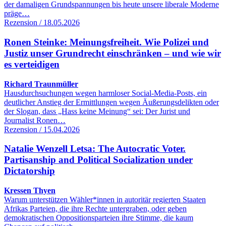
der damaligen Grundspannungen bis heute unsere liberale Moderne
präge…
Rezension / 18.05.2026
Ronen Steinke: Meinungsfreiheit. Wie Polizei und
Justiz unser Grundrecht einschränken – und wie wir
es verteidigen
Richard Traunmüller
Hausdurchsuchungen wegen harmloser Social-Media-Posts, ein
deutlicher Anstieg der Ermittlungen wegen Äußerungsdelikten oder
der Slogan, dass „Hass keine Meinung“ sei: Der Jurist und
Journalist Ronen…
Rezension / 15.04.2026
Natalie Wenzell Letsa: The Autocratic Voter.
Partisanship and Political Socialization under
Dictatorship
Kressen Thyen
Warum unterstützen Wähler*innen in autoritär regierten Staaten
Afrikas Parteien, die ihre Rechte untergraben, oder geben
demokratischen Oppositionsparteien ihre Stimme, die kaum