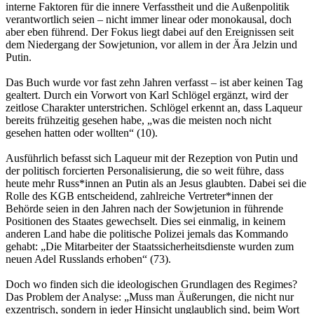
interne Faktoren für die innere Verfasstheit und die Außenpolitik
verantwortlich seien – nicht immer linear oder monokausal, doch
aber eben führend. Der Fokus liegt dabei auf den Ereignissen seit
dem Niedergang der Sowjetunion, vor allem in der Ära Jelzin und
Putin.
Das Buch wurde vor fast zehn Jahren verfasst – ist aber keinen Tag
gealtert. Durch ein Vorwort von Karl Schlögel ergänzt, wird der
zeitlose Charakter unterstrichen. Schlögel erkennt an, dass Laqueur
bereits frühzeitig gesehen habe, „was die meisten noch nicht
gesehen hatten oder wollten“ (10).
Ausführlich befasst sich Laqueur mit der Rezeption von Putin und
der politisch forcierten Personalisierung, die so weit führe, dass
heute mehr Russ*innen an Putin als an Jesus glaubten. Dabei sei die
Rolle des KGB entscheidend, zahlreiche Vertreter*innen der
Behörde seien in den Jahren nach der Sowjetunion in führende
Positionen des Staates gewechselt. Dies sei einmalig, in keinem
anderen Land habe die politische Polizei jemals das Kommando
gehabt: „Die Mitarbeiter der Staatssicherheitsdienste wurden zum
neuen Adel Russlands erhoben“ (73).
Doch wo finden sich die ideologischen Grundlagen des Regimes?
Das Problem der Analyse: „Muss man Äußerungen, die nicht nur
exzentrisch, sondern in jeder Hinsicht unglaublich sind, beim Wort