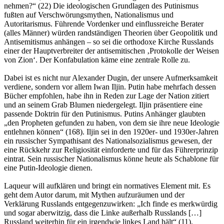
nehmen?“ (22) Die ideologischen Grundlagen des Putinismus
fußten auf Verschwörungsmythen, Nationalismus und
Autoritarismus. Führende Vordenker und einflussreiche Berater
(alles Männer) würden randständigen Theorien über Geopolitik und
Antisemitismus anhängen – so sei die orthodoxe Kirche Russlands
einer der Hauptverbreiter der antisemitischen ‚Protokolle der Weisen
von Zion‘. Der Konfabulation käme eine zentrale Rolle zu.
Dabei ist es nicht nur Alexander Dugin, der unsere Aufmerksamkeit
verdiene, sondern vor allem Iwan Iljin. Putin habe mehrfach dessen
Bücher empfohlen, habe ihn in Reden zur Lage der Nation zitiert
und an seinem Grab Blumen niedergelegt. Iljin präsentiere eine
passende Doktrin für den Putinismus. Putins Anhänger glaubten
„den Propheten gefunden zu haben, von dem sie ihre neue Ideologie
entlehnen können“ (168). Iljin sei in den 1920er- und 1930er-Jahren
ein russischer Sympathisant des Nationalsozialismus gewesen, der
eine Rückkehr zur Religiosität einforderte und für das Führerprinzip
eintrat. Sein russischer Nationalismus könne heute als Schablone für
eine Putin-Ideologie dienen.
Laqueur will aufklären und bringt ein normatives Element mit. Es
geht dem Autor darum, mit Mythen aufzuräumen und der
Verklärung Russlands entgegenzuwirken: „Ich finde es merkwürdig
und sogar aberwitzig, dass die Linke außerhalb Russlands […]
Russland weiterhin für ein irgendwie linkes Land hält“ (11).