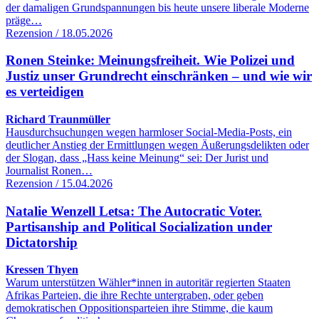
der damaligen Grundspannungen bis heute unsere liberale Moderne
präge…
Rezension / 18.05.2026
Ronen Steinke: Meinungsfreiheit. Wie Polizei und
Justiz unser Grundrecht einschränken – und wie wir
es verteidigen
Richard Traunmüller
Hausdurchsuchungen wegen harmloser Social-Media-Posts, ein
deutlicher Anstieg der Ermittlungen wegen Äußerungsdelikten oder
der Slogan, dass „Hass keine Meinung“ sei: Der Jurist und
Journalist Ronen…
Rezension / 15.04.2026
Natalie Wenzell Letsa: The Autocratic Voter.
Partisanship and Political Socialization under
Dictatorship
Kressen Thyen
Warum unterstützen Wähler*innen in autoritär regierten Staaten
Afrikas Parteien, die ihre Rechte untergraben, oder geben
demokratischen Oppositionsparteien ihre Stimme, die kaum