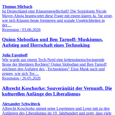
Thomas Mirbach
Ist Deutschland eine Klassengesellschaft? Die Soziologin Nicole
Mayer-Ahuja beantwortet diese Frage mit einem klaren Ja. Sie zeigt,
wie sich Klassen heute formieren und soziale Ungleichheiten in
der…
Rezension / 03.06.2026
Quinn Slobodian und Ben Tarnoff: Muskismus.
Aufstieg und Herrschaft eines Technoking
Julia Egenhoff
Wie wurde aus einem Tech-Nerd eine kettensägenschwingende
Ikone der libertären Rechten? Quinn Slobodian und Ben Tarnoff
zeichnen den Aufstieg des „Technokings“ Elon Musk nach und
zeigen, wie sich Tec…
Rezension / 20.05.2026
Albrecht Koschorke: Souveränität der Vernunft. Die
kulturellen Anfänge des Liberalismus
Alexander Schwitteck
Albrecht Koschorke nimmt seine Leserinnen und Leser mit zu den
Anfängen des Liberalismus im 19. Jahrhundert und zeigt, dass viele