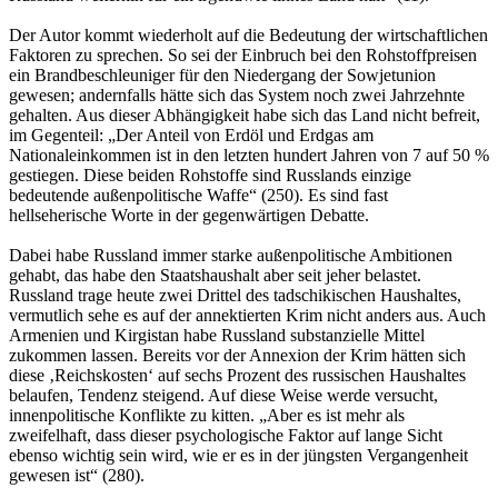
Der Autor kommt wiederholt auf die Bedeutung der wirtschaftlichen
Faktoren zu sprechen. So sei der Einbruch bei den Rohstoffpreisen
ein Brandbeschleuniger für den Niedergang der Sowjetunion
gewesen; andernfalls hätte sich das System noch zwei Jahrzehnte
gehalten. Aus dieser Abhängigkeit habe sich das Land nicht befreit,
im Gegenteil: „Der Anteil von Erdöl und Erdgas am
Nationaleinkommen ist in den letzten hundert Jahren von 7 auf 50 %
gestiegen. Diese beiden Rohstoffe sind Russlands einzige
bedeutende außenpolitische Waffe“ (250). Es sind fast
hellseherische Worte in der gegenwärtigen Debatte.
Dabei habe Russland immer starke außenpolitische Ambitionen
gehabt, das habe den Staatshaushalt aber seit jeher belastet.
Russland trage heute zwei Drittel des tadschikischen Haushaltes,
vermutlich sehe es auf der annektierten Krim nicht anders aus. Auch
Armenien und Kirgistan habe Russland substanzielle Mittel
zukommen lassen. Bereits vor der Annexion der Krim hätten sich
diese ‚Reichskosten‘ auf sechs Prozent des russischen Haushaltes
belaufen, Tendenz steigend. Auf diese Weise werde versucht,
innenpolitische Konflikte zu kitten. „Aber es ist mehr als
zweifelhaft, dass dieser psychologische Faktor auf lange Sicht
ebenso wichtig sein wird, wie er es in der jüngsten Vergangenheit
gewesen ist“ (280).