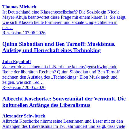
Thomas Mirbach
Ist Deutschland eine Klassengesellschaft? Die Soziologin Nicole
Mayer-Ahuja beantwortet diese Frage mit einem klaren Ja. Sie zeigt,
wie sich Klassen heute formieren und soziale Ungleichheiten in
der…
Rezension / 03.06.2026
Quinn Slobodian und Ben Tarnoff: Muskismus.
Aufstieg und Herrschaft eines Technoking
Julia Egenhoff
Wie wurde aus einem Tech-Nerd eine kettensägenschwingende
Ikone der libertären Rechten? Quinn Slobodian und Ben Tarnoff
zeichnen den Aufstieg des „Technokings“ Elon Musk nach und
zeigen, wie sich Tec…
Rezension / 20.05.2026
Albrecht Koschorke: Souveränität der Vernunft. Die
kulturellen Anfänge des Liberalismus
Alexander Schwitteck
Albrecht Koschorke nimmt seine Leserinnen und Leser mit zu den
Anfängen des Liberalismus im 19. Jahrhundert und zeigt, dass viele