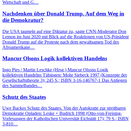
Wirtschaft und G…
Nachdenken über Donald Trump. Auf dem Weg in
die Demokratur?
Die USA taumeln auf eine Diktatur zu, sagte CNN-Moderator Don
Lemon im Juni 2020 mit Blick auf die Reaktionen von US-Präsident
Donald Trump auf die Proteste nach dem gewaltsamen Tod des
Afroamerikane…
Mancur Olsons Logik kollektiven Handelns
Ingo Pies / Martin Leschke (Hrsg.) Mancur Olsons Logik
kollektiven Handelns Tübingen: Mohr Siebeck 1997 (Konzepte der
Gesellschaftstheorie 3); 245 S.; ISBN 3-16-146767-1 Das Anliegen
des Sammelbandes…
Schutz des Staates
Uwe Backes Schutz des Staates. Von der Autokratie zur streitbaren
Demokratie Opladen: Leske + Budrich 1998 (Otto-von-Freising-
Vorlesungen der Katholischen Universität Eichstätt 17); 79 S.; ISBN
3-810…