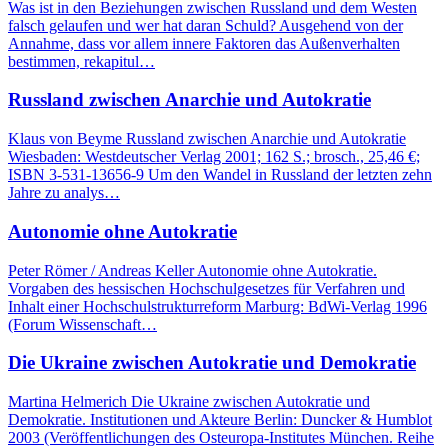
Was ist in den Beziehungen zwischen Russland und dem Westen
falsch gelaufen und wer hat daran Schuld? Ausgehend von der
Annahme, dass vor allem innere Faktoren das Außenverhalten
bestimmen, rekapitul…
Russland zwischen Anarchie und Autokratie
Klaus von Beyme Russland zwischen Anarchie und Autokratie
Wiesbaden: Westdeutscher Verlag 2001; 162 S.; brosch., 25,46 €;
ISBN 3-531-13656-9 Um den Wandel in Russland der letzten zehn
Jahre zu analys…
Autonomie ohne Autokratie
Peter Römer / Andreas Keller Autonomie ohne Autokratie.
Vorgaben des hessischen Hochschulgesetzes für Verfahren und
Inhalt einer Hochschulstrukturreform Marburg: BdWi-Verlag 1996
(Forum Wissenschaft…
Die Ukraine zwischen Autokratie und Demokratie
Martina Helmerich Die Ukraine zwischen Autokratie und
Demokratie. Institutionen und Akteure Berlin: Duncker & Humblot
2003 (Veröffentlichungen des Osteuropa-Institutes München. Reihe