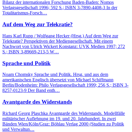
Bilanz der internationalen Forschung Baden-Baden: Nomos
Verlagsgesellschaft 1996; 592 S.; ISBN 3-7890-4408-3 In der
Totalitarismus-Forsch…
Auf dem Weg zur Telekratie?
Hans Karl Rupp / Wolfgang Hecker (Hrsg.) Auf dem Weg zur
Telekratie? Perspektiven der Mediengesellschaft. Mit einem
Nachwort von Ulrich Wickert Konstanz: UVK Medien 1997; 272
S.; ISBN 3-89669-213-5 W…
Sprache und Politik
Noam Chomsky Sprache und Politik. Hrsg. und aus dem
amerikanischen Englisch übersetzt von Michael Schiffmann
Berlin/Bodenheim: Philo Verlagsgesellschaft 1999; 256 S.; ISBN 3-
8257-0123-9 Der Band enth…
Avantgarde des Widerstands
Richard Georg Plaschka Avantgarde des Widerstands. Modellfälle
militärischer Auflehnung im 19. und 20. Jahrhundert. In zwei
Bänden Wien/Köln/Graz: Böhlau Verlag 2000 (Studien zu Politik
und Verwaltun…