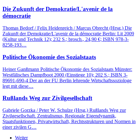
Die Zukunft der Demokratie/L'avenir de la
démocratie
Thomas Bedorf / Felix Heidenreich / Marcus Obrecht (Hrsg.) Die
Zukunft der Demokratie/L'avenir de la démocratie Berlin: Lit 2009
(Kultur und Technik 12); 232 S.; brosch., 24,90 €; ISBN 978-3-
8258-193…
Politische Ökonomie des Sozialstaats
Heiner Ganßmann Politische Ökonomie des Sozialstaats Münster:
Westfälisches Dampfboot 2000 (Einstiege 10); 202 S.; ISBN 3-
89691-690-4 Der an der FU Berlin lehrende Wirtschaftssoziologe
legt mit diese…
Rußlands Weg zur Zivilgesellschaft
Gabriele Gorzka / Peter W. Schulze (Hrsg.) Rußlands Weg zur
Zivilgesellschaft. Zentralismus, Regionale Eigendynamik,
Staatsfunktionen, Privatwirtschaft, Rechtsstrukturen und Normen in
einer zivilen G…
Weiter