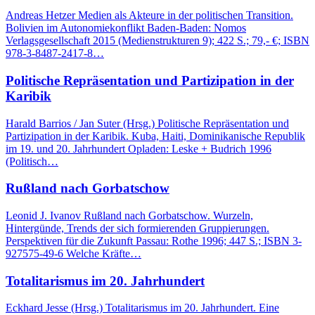
Andreas Hetzer Medien als Akteure in der politischen Transition.
Bolivien im Autonomiekonflikt Baden-Baden: Nomos
Verlagsgesellschaft 2015 (Medienstrukturen 9); 422 S.; 79,- €; ISBN
978-3-8487-2417-8…
Politische Repräsentation und Partizipation in der
Karibik
Harald Barrios / Jan Suter (Hrsg.) Politische Repräsentation und
Partizipation in der Karibik. Kuba, Haiti, Dominikanische Republik
im 19. und 20. Jahrhundert Opladen: Leske + Budrich 1996
(Politisch…
Rußland nach Gorbatschow
Leonid J. Ivanov Rußland nach Gorbatschow. Wurzeln,
Hintergünde, Trends der sich formierenden Gruppierungen.
Perspektiven für die Zukunft Passau: Rothe 1996; 447 S.; ISBN 3-
927575-49-6 Welche Kräfte…
Totalitarismus im 20. Jahrhundert
Eckhard Jesse (Hrsg.) Totalitarismus im 20. Jahrhundert. Eine