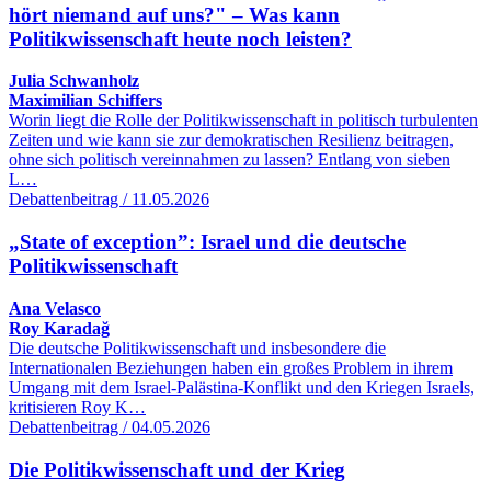
hört niemand auf uns?" – Was kann
Politikwissenschaft heute noch leisten?
Julia Schwanholz
Maximilian Schiffers
Worin liegt die Rolle der Politikwissenschaft in politisch turbulenten
Zeiten und wie kann sie zur demokratischen Resilienz beitragen,
ohne sich politisch vereinnahmen zu lassen? Entlang von sieben
L…
Debattenbeitrag / 11.05.2026
„State of exception”: Israel und die deutsche
Politikwissenschaft
Ana Velasco
Roy Karadağ
Die deutsche Politikwissenschaft und insbesondere die
Internationalen Beziehungen haben ein großes Problem in ihrem
Umgang mit dem Israel-Palästina-Konflikt und den Kriegen Israels,
kritisieren Roy K…
Debattenbeitrag / 04.05.2026
Die Politikwissenschaft und der Krieg