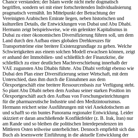
Chance verstanden; der Islam werde nicht mehr dogmatisch
begriffen, sondern sei mit einer fortschreitenden Individualisierung
pragmatisch vermählt. Im Mittelpunkt der Betrachtung der
Vereinigten Arabischen Emirate liegen, neben historischen und
kulturellen Details, die Entwicklungen von Dubai und Abu Dhabi.
Hermann zeigt beispielsweise, wie ein gelenkter Kapitalismus in
Dubai zu einer ökonomischen Diversifizierung führen soll, um dem
Land durch den Aufbau eines globalen Drehkreuzes für
Transportströme eine breitere Existenzgrundlage zu geben. Welche
Schwierigkeiten aus einem solchen Modell erwachsen können, zeigt
er anhand der Immobilien- und schließlich der Finanzkrise, die
schließlich zu einer deutlichen Machtverschiebung innerhalb der
VAE zugunsten Abu Dhabis führte. Abu Dhabi verfolgt ebenso wie
Dubai den Plan einer Diversifizierung seiner Wirtschaft, mit dem
Unterschied, dass ihm durch die Einnahmen aus dem
Ölexportgeschäft eine breitere Ressourcenbasis zur Verfügung steht.
So plant Abu Dhabi neben dem Ausbau seiner starken Position im
Ölexportgeschäft auch den Aufbau von Forschungseinrichtungen
für die pharmazeutische Industrie und den Medizintourismus.
Hermann reichert seine Ausführungen mit viel Anekdotischem an
und schafft so ein buntes Panorama regionaler Entwicklung. Leider
skizziert er daran anschließende Konfliktfelder (z. B. Irak, Iran) nur
am Rande und so bleiben die politischen Interdependenzen im
Mittleren Osten teilweise unterbelichtet. Dennoch empfiehlt sich das
Buch als lesenswerte Einführung in die aktuelle Entwicklung der