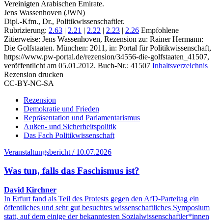
Vereinigten Arabischen Emirate.
Jens Wassenhoven (JWN)
Dipl.-Kfm., Dr., Politikwissenschaftler.
Rubrizierung:
2.63
|
2.21
|
2.22
|
2.23
|
2.26
Empfohlene
Zitierweise: Jens Wassenhoven, Rezension zu: Rainer Hermann
:
Die Golfstaaten. München: 2011, in: Portal für Politikwissenschaft,
https://www.pw-portal.de/rezension/34556-die-golfstaaten_41507,
veröffentlicht am 05.01.2012.
Buch-Nr.: 41507
Inhaltsverzeichnis
Rezension drucken
CC-BY-NC-SA
Rezension
Demokratie und Frieden
Repräsentation und Parlamentarismus
Außen- und Sicherheitspolitik
Das Fach Politikwissenschaft
Veranstaltungsbericht / 10.07.2026
Was tun, falls das Faschismus ist?
David Kirchner
In Erfurt fand als Teil des Protests gegen den AfD-Parteitag ein
öffentliches und sehr gut besuchtes wissenschaftliches Symposium
statt, auf dem einige der bekanntesten Sozialwissenschaftler*innen