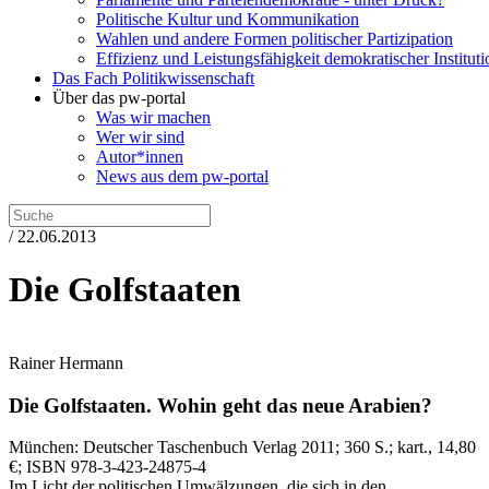
Politische Kultur und Kommunikation
Wahlen und andere Formen politischer Partizipation
Effizienz und Leistungsfähigkeit demokratischer Institut
Das Fach Politikwissenschaft
Über das pw-portal
Was wir machen
Wer wir sind
Autor*innen
News aus dem pw-portal
/ 22.06.2013
Die Golfstaaten
Rainer Hermann
Die Golfstaaten.
Wohin geht das neue Arabien?
München:
Deutscher Taschenbuch Verlag
2011
; 360 S.
; kart., 14,80
€
; ISBN 978-3-423-24875-4
Im Licht der politischen Umwälzungen, die sich in den