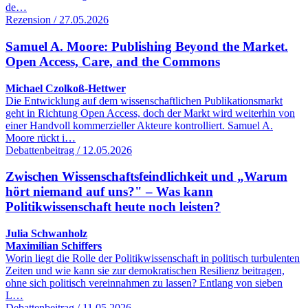
de…
Rezension / 27.05.2026
Samuel A. Moore: Publishing Beyond the Market.
Open Access, Care, and the Commons
Michael Czolkoß-Hettwer
Die Entwicklung auf dem wissenschaftlichen Publikationsmarkt
geht in Richtung Open Access, doch der Markt wird weiterhin von
einer Handvoll kommerzieller Akteure kontrolliert. Samuel A.
Moore rückt i…
Debattenbeitrag / 12.05.2026
Zwischen Wissenschaftsfeindlichkeit und „Warum
hört niemand auf uns?" – Was kann
Politikwissenschaft heute noch leisten?
Julia Schwanholz
Maximilian Schiffers
Worin liegt die Rolle der Politikwissenschaft in politisch turbulenten
Zeiten und wie kann sie zur demokratischen Resilienz beitragen,
ohne sich politisch vereinnahmen zu lassen? Entlang von sieben
L…
Debattenbeitrag / 11.05.2026