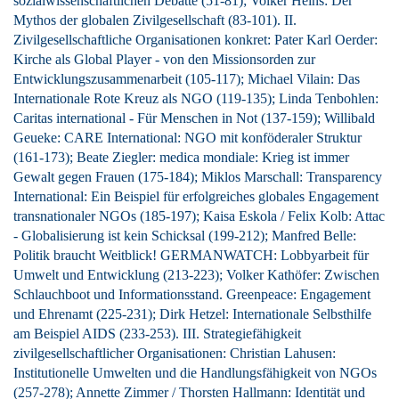
sozialwissenschaftlichen Debatte (51-81); Volker Heins: Der
Mythos der globalen Zivilgesellschaft (83-101). II.
Zivilgesellschaftliche Organisationen konkret: Pater Karl Oerder:
Kirche als Global Player - von den Missionsorden zur
Entwicklungszusammenarbeit (105-117); Michael Vilain: Das
Internationale Rote Kreuz als NGO (119-135); Linda Tenbohlen:
Caritas international - Für Menschen in Not (137-159); Willibald
Geueke: CARE International: NGO mit konföderaler Struktur
(161-173); Beate Ziegler: medica mondiale: Krieg ist immer
Gewalt gegen Frauen (175-184); Miklos Marschall: Transparency
International: Ein Beispiel für erfolgreiches globales Engagement
transnationaler NGOs (185-197); Kaisa Eskola / Felix Kolb: Attac
- Globalisierung ist kein Schicksal (199-212); Manfred Belle:
Politik braucht Weitblick! GERMANWATCH: Lobbyarbeit für
Umwelt und Entwicklung (213-223); Volker Kathöfer: Zwischen
Schlauchboot und Informationsstand. Greenpeace: Engagement
und Ehrenamt (225-231); Dirk Hetzel: Internationale Selbsthilfe
am Beispiel AIDS (233-253). III. Strategiefähigkeit
zivilgesellschaftlicher Organisationen: Christian Lahusen:
Institutionelle Umwelten und die Handlungsfähigkeit von NGOs
(257-278); Annette Zimmer / Thorsten Hallmann: Identität und