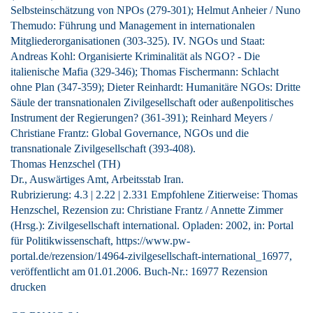
Selbsteinschätzung von NPOs (279-301); Helmut Anheier / Nuno
Themudo: Führung und Management in internationalen
Mitgliederorganisationen (303-325). IV. NGOs und Staat:
Andreas Kohl: Organisierte Kriminalität als NGO? - Die
italienische Mafia (329-346); Thomas Fischermann: Schlacht
ohne Plan (347-359); Dieter Reinhardt: Humanitäre NGOs: Dritte
Säule der transnationalen Zivilgesellschaft oder außenpolitisches
Instrument der Regierungen? (361-391); Reinhard Meyers /
Christiane Frantz: Global Governance, NGOs und die
transnationale Zivilgesellschaft (393-408).
Thomas Henzschel (TH)
Dr., Auswärtiges Amt, Arbeitsstab Iran.
Rubrizierung:
4.3
|
2.22
|
2.331
Empfohlene Zitierweise: Thomas
Henzschel, Rezension zu: Christiane Frantz / Annette Zimmer
(Hrsg.): Zivilgesellschaft international. Opladen: 2002, in: Portal
für Politikwissenschaft, https://www.pw-
portal.de/rezension/14964-zivilgesellschaft-international_16977,
veröffentlicht am 01.01.2006.
Buch-Nr.: 16977
Rezension
drucken