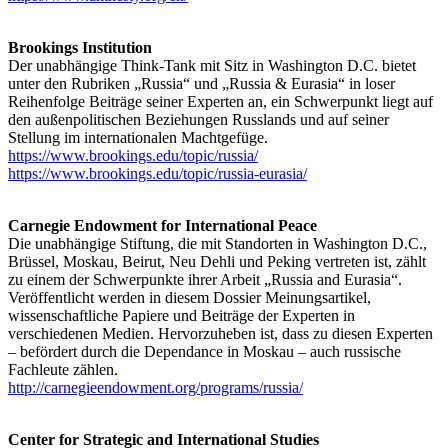
Brookings Institution
Der unabhängige Think-Tank mit Sitz in Washington D.C. bietet
unter den Rubriken „Russia“ und „Russia & Eurasia“ in loser
Reihenfolge Beiträge seiner Experten an, ein Schwerpunkt liegt auf
den außenpolitischen Beziehungen Russlands und auf seiner
Stellung im internationalen Machtgefüge.
https://www.brookings.edu/topic/russia/
https://www.brookings.edu/topic/russia-eurasia/
Carnegie Endowment for International Peace
Die unabhängige Stiftung, die mit Standorten in Washington D.C.,
Brüssel, Moskau, Beirut, Neu Dehli und Peking vertreten ist, zählt
zu einem der Schwerpunkte ihrer Arbeit „Russia and Eurasia“.
Veröffentlicht werden in diesem Dossier Meinungsartikel,
wissenschaftliche Papiere und Beiträge der Experten in
verschiedenen Medien. Hervorzuheben ist, dass zu diesen Experten
– befördert durch die Dependance in Moskau – auch russische
Fachleute zählen.
http://carnegieendowment.org/programs/russia/
Center for Strategic and International Studies