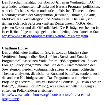
Das Forschungsinstitut, vor über 50 Jahren in Washington D.C.
gegründet, widmet sein „Russia and Eurasia Program“ politischen,
wirtschaftlichen, sozialen und außenpolitischen Themen in den
Nachfolgestaaten der Sowjetunion (Russland, Ukraine, Belarus,
Moldova, Kaukasus-Region und Zentralasien). Die Analysen
richten sich nach Selbstauskunft an Regierungen, NGOs, den
privaten Sektor und die Öffentlichkeit. Die Beiträge erscheinen in
loser Reihenfolge und spiegeln nicht unbedingt den aktuellen Stand.
https://www.csis.org/programs/russia-and-eurasia-program
Chatham House
Das unabhängige Institut mit Sitz in London bündelt seine
Veröffentlichungen über Russland im „Russia and Eurasia
Programme“, das seinen Vorläufer im 1986 begründeten „Soviet
Foreign Policy Programme“ hat. Seit dem Zusammenbruch der
Sowjetunion werden kontinuierlich außen- wie innenpolitische
Themen analysiert, die nicht nur Russland betreffen, sondern auch
die anderen Nachfolgestaaten. Das Programm ist in mehrere
Projekte gegliedert („Russia's Domestic Politics“, „Russian Foreign
Policy“, „Ukraine Forum“ etc.), was einen schnellen Zugang zu
einzelnen Politikfeldern erleichtert.
https://www.chathamhouse.org/about/structure/russia-eurasia-
programme