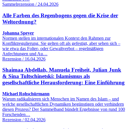
Sammelrezension / 24.04.2026
Alle Farben des Regenbogens gegen die Krise der
Weltordnung?
Johanna Speyer
Normen stellen im internationalen Kontext den Rahmen zur
Konfliktregulierung. Sie gelten oft als gefestigt, aber sehen sich –
wie etwa das Folter- oder Gewaltverbot – regelmäßigen
Anfechtungen und Au…
Rezension / 16.04.2026
Shaimaa Abdellah, Manuela Freiheit, Julian Junk
& Sina Tultschinetski: Islamismus als
gesellschaftliche Herausforderung: Eine Einführung
Michael Rohschürmann
Warum radikalisieren sich Menschen im Namen des Islam – und
welche gesellschaftlichen Dynamiken begünstigen oder verhindern
diesen Prozess? Der Sammelband bündelt Ergebnisse von rund 100
Forschenden…
Rezension / 02.04.2026