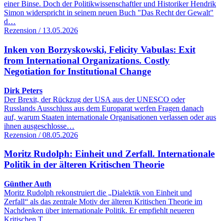
einer Binse. Doch der Politikwissenschaftler und Historiker Hendrik
Simon widerspricht in seinem neuen Buch "Das Recht der Gewalt"
d…
Rezension / 13.05.2026
Inken von Borzyskowski, Felicity Vabulas: Exit
from International Organizations. Costly
Negotiation for Institutional Change
Dirk Peters
Der Brexit, der Rückzug der USA aus der UNESCO oder
Russlands Ausschluss aus dem Europarat werfen Fragen danach
auf, warum Staaten internationale Organisationen verlassen oder aus
ihnen ausgeschlosse…
Rezension / 08.05.2026
Moritz Rudolph: Einheit und Zerfall. Internationale
Politik in der älteren Kritischen Theorie
Günther Auth
Moritz Rudolph rekonstruiert die „Dialektik von Einheit und
Zerfall“ als das zentrale Motiv der älteren Kritischen Theorie im
Nachdenken über internationale Politik. Er empfiehlt neueren
Kritischen T…