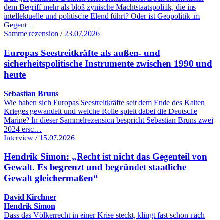
dem Begriff mehr als bloß zynische Machtstaatspolitik, die ins
intellektuelle und politische Elend führt? Oder ist Geopolitik im
Gegent…
Sammelrezension / 23.07.2026
Europas Seestreitkräfte als außen- und
sicherheitspolitische Instrumente zwischen 1990 und
heute
Sebastian Bruns
Wie haben sich Europas Seestreitkräfte seit dem Ende des Kalten
Krieges gewandelt und welche Rolle spielt dabei die Deutsche
Marine? In dieser Sammelrezension bespricht Sebastian Bruns zwei
2024 ersc…
Interview / 15.07.2026
Hendrik Simon: „Recht ist nicht das Gegenteil von
Gewalt. Es begrenzt und begründet staatliche
Gewalt gleichermaßen“
David Kirchner
Hendrik Simon
Dass das Völkerrecht in einer Krise steckt, klingt fast schon nach