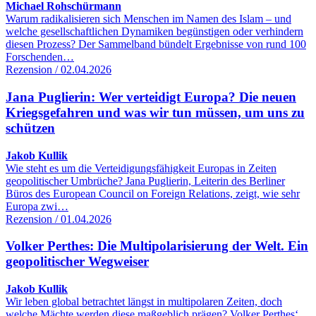
Michael Rohschürmann
Warum radikalisieren sich Menschen im Namen des Islam – und
welche gesellschaftlichen Dynamiken begünstigen oder verhindern
diesen Prozess? Der Sammelband bündelt Ergebnisse von rund 100
Forschenden…
Rezension / 02.04.2026
Jana Puglierin: Wer verteidigt Europa? Die neuen
Kriegsgefahren und was wir tun müssen, um uns zu
schützen
Jakob Kullik
Wie steht es um die Verteidigungsfähigkeit Europas in Zeiten
geopolitischer Umbrüche? Jana Puglierin, Leiterin des Berliner
Büros des European Council on Foreign Relations, zeigt, wie sehr
Europa zwi…
Rezension / 01.04.2026
Volker Perthes: Die Multipolarisierung der Welt. Ein
geopolitischer Wegweiser
Jakob Kullik
Wir leben global betrachtet längst in multipolaren Zeiten, doch
welche Mächte werden diese maßgeblich prägen? Volker Perthes‘