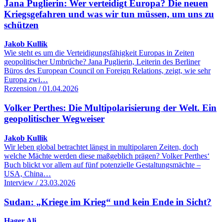
Jana Puglierin: Wer verteidigt Europa? Die neuen
Kriegsgefahren und was wir tun müssen, um uns zu
schützen
Jakob Kullik
Wie steht es um die Verteidigungsfähigkeit Europas in Zeiten
geopolitischer Umbrüche? Jana Puglierin, Leiterin des Berliner
Büros des European Council on Foreign Relations, zeigt, wie sehr
Europa zwi…
Rezension / 01.04.2026
Volker Perthes: Die Multipolarisierung der Welt. Ein
geopolitischer Wegweiser
Jakob Kullik
Wir leben global betrachtet längst in multipolaren Zeiten, doch
welche Mächte werden diese maßgeblich prägen? Volker Perthes‘
Buch blickt vor allem auf fünf potenzielle Gestaltungsmächte –
USA, China…
Interview / 23.03.2026
Sudan: „Kriege im Krieg“ und kein Ende in Sicht?
Hager Ali