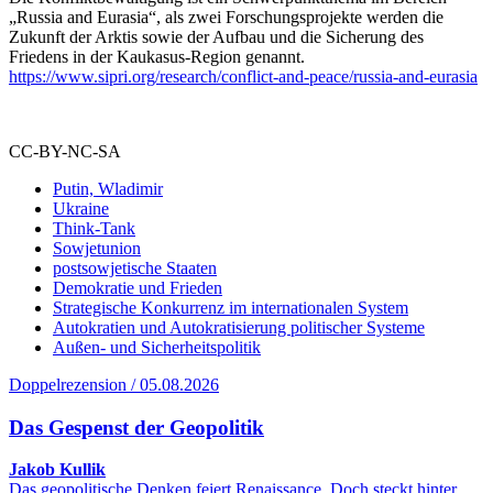
„Russia and Eurasia“, als zwei Forschungsprojekte werden die
Zukunft der Arktis sowie der Aufbau und die Sicherung des
Friedens in der Kaukasus-Region genannt.
https://www.sipri.org/research/conflict-and-peace/russia-and-eurasia
CC-BY-NC-SA
Putin, Wladimir
Ukraine
Think-Tank
Sowjetunion
postsowjetische Staaten
Demokratie und Frieden
Strategische Konkurrenz im internationalen System
Autokratien und Autokratisierung politischer Systeme
Außen- und Sicherheitspolitik
Doppelrezension / 05.08.2026
Das Gespenst der Geopolitik
Jakob Kullik
Das geopolitische Denken feiert Renaissance. Doch steckt hinter