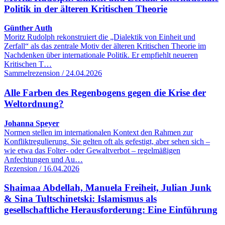
Politik in der älteren Kritischen Theorie
Günther Auth
Moritz Rudolph rekonstruiert die „Dialektik von Einheit und
Zerfall“ als das zentrale Motiv der älteren Kritischen Theorie im
Nachdenken über internationale Politik. Er empfiehlt neueren
Kritischen T…
Sammelrezension / 24.04.2026
Alle Farben des Regenbogens gegen die Krise der
Weltordnung?
Johanna Speyer
Normen stellen im internationalen Kontext den Rahmen zur
Konfliktregulierung. Sie gelten oft als gefestigt, aber sehen sich –
wie etwa das Folter- oder Gewaltverbot – regelmäßigen
Anfechtungen und Au…
Rezension / 16.04.2026
Shaimaa Abdellah, Manuela Freiheit, Julian Junk
& Sina Tultschinetski: Islamismus als
gesellschaftliche Herausforderung: Eine Einführung