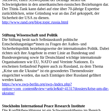
Schwierigkeiten in den amerikanischen-russischen Beziehungen dar.
Der Think-Tank kann dabei auf eine über 70-jährige Expertise
zurückblicken, seine Gründung war an das Ziel gekoppelt, der
Sicherheit der USA zu dienen.
http://www.rand.org/blog.topic.russia.html
Stiftung Wissenschaft und Politik
Die Stiftung berät nach Selbstauskunft politische
Entscheidungsträger*innen zu Fragen der Außen- und
Sicherheitspolitik beziehungsweise der internationalen Politik. Dabei
richten sich ihre Angebote in erster Linie an Bundestag und
Bundesregierung sowie für Deutschland wichtige internationale
Organisationen wie EU, NATO und Vereinte Nationen. Es
erscheinen fortlaufend Papiere auch zu Russland, zu dem Thema
„Krise um die Ukraine“ ist ein gesondertes Themendossier
eingerichtet worden, das nach Einträgen über Russland gefiltert
werden kann.
https://www.swp-berlin.org/swp-/index.php?
option=com_content&view=article&id=41317dossiers/krise-um-die-
ukraine/
Stockholm International Peace Research Institute
Die Konfliktbewältigung ist ein Schwerpunktthema im Bereich