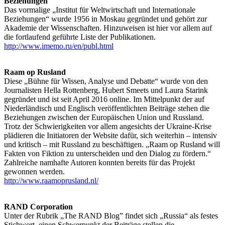
Beziehungen
Das vormalige „Institut für Weltwirtschaft und Internationale
Beziehungen“ wurde 1956 in Moskau gegründet und gehört zur
Akademie der Wissenschaften. Hinzuweisen ist hier vor allem auf
die fortlaufend geführte Liste der Publikationen.
http://www.imemo.ru/en/publ.html
Raam op Rusland
Diese „Bühne für Wissen, Analyse und Debatte“ wurde von den
Journalisten Hella Rottenberg, Hubert Smeets und Laura Starink
gegründet und ist seit April 2016 online. Im Mittelpunkt der auf
Niederländisch und Englisch veröffentlichten Beiträge stehen die
Beziehungen zwischen der Europäischen Union und Russland.
Trotz der Schwierigkeiten vor allem angesichts der Ukraine-Krise
plädieren die Initiatoren der Website dafür, sich weiterhin – intensiv
und kritisch – mit Russland zu beschäftigen. „Raam op Rusland will
Fakten von Fiktion zu unterscheiden und den Dialog zu fördern.“
Zahlreiche namhafte Autoren konnten bereits für das Projekt
gewonnen werden.
http://www.raamoprusland.nl/
RAND Corporation
Unter der Rubrik „The RAND Blog” findet sich „Russia“ als festes
Stichwort, einen Schwerpunkt der Beiträge stellen die