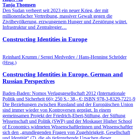
Tanja Thomsen
Den Sudan verheert seit 2023 ein neuer Krieg, der mit
millionenfacher Vertreibung, massiver Gewalt gegen die
Zivilbevölkerung, erzwungenem Hunger und Zerstörung wütet.
Infrastruktur und Zentralregier…
Constructing Identities in Europe
Reinhard Krumm / Sergei Medvedev / Hans-Henning Schröder
(Hrsg.)
Constructing Identities in Europe.
German and
Russian Perspectives
Baden-Baden:
Nomos Verlagsgesellschaft
2012
(Internationale
Politik und Sicherheit 66)
; 250 S.
; 38,- €
; ISBN 978-3-8329-7221-9
Die Beziehungen zwischen Russland und der Europäischen Union
sind immer wieder von Kontroversen geprägt. In einem
gemeinsamen Projekt der Friedrich‑Ebert‑Stiftung, der Stiftung
Wissenschaft und Politik (SWP) und der Moskauer Higher School
of Economics widmeten Wissenschaftlerinnen und Wissenschaftler
sich den „grundlegenden Fragen von Zugehörigkeit, Gesellschaft
und Identität“ (7), die als tiefergehende Ursachen dieser