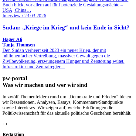
Buch blickt vor allem auf fünf potenzielle Gestaltungsmächte –
USA, China…
Interview / 23.03.2026
Sudan: „Kriege im Krieg“ und kein Ende in Sicht?
Hager Ali
Tanja Thomsen
Den Sudan verheert seit 2023 ein neuer Krieg, der mit
millionenfacher Vertreibung, massiver Gewalt gegen die
Zivilbevölkerung, erzwungenem Hunger und Zerstörung wütet.
Infrastruktur und Zentralregier…
pw-portal
Was wir machen und wer wir sind
In zwölf Themenfeldern rund um „Demokratie und Frieden“ bieten
wir Rezensionen, Analysen, Essays, Kommentare/Standpunkte
sowie Interviews. Wir zeigen auf, welche Erklärungen die
Politikwissenschaft für das aktuelle politische Geschehen bereithält.
++
Redaktion