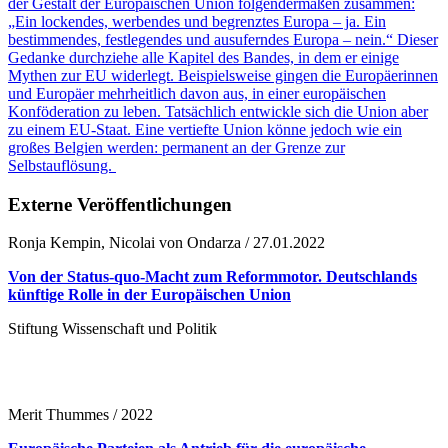
der Gestalt der Europäischen Union folgendermaßen zusammen:
„Ein lockendes, werbendes und begrenztes Europa – ja. Ein
bestimmendes, festlegendes und ausuferndes Europa – nein.“ Dieser
Gedanke durchziehe alle Kapitel des Bandes, in dem er einige
Mythen zur EU widerlegt. Beispielsweise gingen die Europäerinnen
und Europäer mehrheitlich davon aus, in einer europäischen
Konföderation zu leben. Tatsächlich entwickle sich die Union aber
zu einem EU-Staat. Eine vertiefte Union könne jedoch wie ein
großes Belgien werden: permanent an der Grenze zur
Selbstauflösung.
Externe Veröffentlichungen
Ronja Kempin, Nicolai von Ondarza / 27.01.2022
Von der Status-quo-Macht zum Reformmotor. Deutschlands
künftige Rolle in der Europäischen Union
Stiftung Wissenschaft und Politik
Merit Thummes / 2022