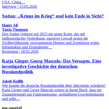
USA, China…
Interview / 23.03.2026
Sudan: „Kriege im Krieg“ und kein Ende in Sicht?
Hager Ali
Tanja Thomsen
Den Sudan verheert seit 2023 ein neuer Krieg, der mit
millionenfacher Vertreibung, massiver Gewalt gegen die
Zivilbevölkerung, erzwungenem Hunger und Zerstörung wütet.
Infrastruktur und Zentralregier…
Rezension / 18.03.2026
Katja Gloger, Georg Mascolo: Das Versagen. Eine
investigative Geschichte der deutschen
Russlandpolitik
Jakob Kullik
Wie konnte die deutsche Russlandpolitik über Jahrzehnte scheitern?
Katja Gloger und Georg Mascolo zeigen in ihrem Buch, dass ein
Zusammenspiel aus Faktenignoranz, geduldigem Geschehenlassen
und selbs…
pw-portal