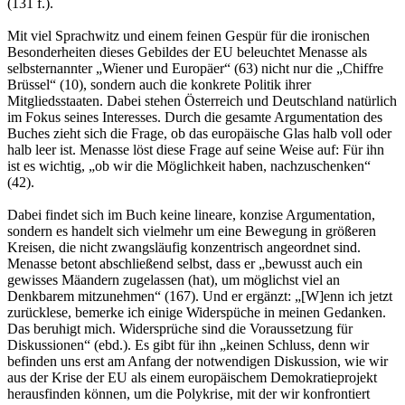
(131 f.).
Mit viel Sprachwitz und einem feinen Gespür für die ironischen
Besonderheiten dieses Gebildes der EU beleuchtet Menasse als
selbsternannter „Wiener und Europäer“ (63) nicht nur die „Chiffre
Brüssel“ (10), sondern auch die konkrete Politik ihrer
Mitgliedsstaaten. Dabei stehen Österreich und Deutschland natürlich
im Fokus seines Interesses. Durch die gesamte Argumentation des
Buches zieht sich die Frage, ob das europäische Glas halb voll oder
halb leer ist. Menasse löst diese Frage auf seine Weise auf: Für ihn
ist es wichtig, „ob wir die Möglichkeit haben, nachzuschenken“
(42).
Dabei findet sich im Buch keine lineare, konzise Argumentation,
sondern es handelt sich vielmehr um eine Bewegung in größeren
Kreisen, die nicht zwangsläufig konzentrisch angeordnet sind.
Menasse betont abschließend selbst, dass er „bewusst auch ein
gewisses Mäandern zugelassen (hat), um möglichst viel an
Denkbarem mitzunehmen“ (167). Und er ergänzt: „[W]enn ich jetzt
zurücklese, bemerke ich einige Widerspüche in meinen Gedanken.
Das beruhigt mich. Widersprüche sind die Voraussetzung für
Diskussionen“ (ebd.). Es gibt für ihn „keinen Schluss, denn wir
befinden uns erst am Anfang der notwendigen Diskussion, wie wir
aus der Krise der EU als einem europäischem Demokratieprojekt
herausfinden können, um die Polykrise, mit der wir konfrontiert