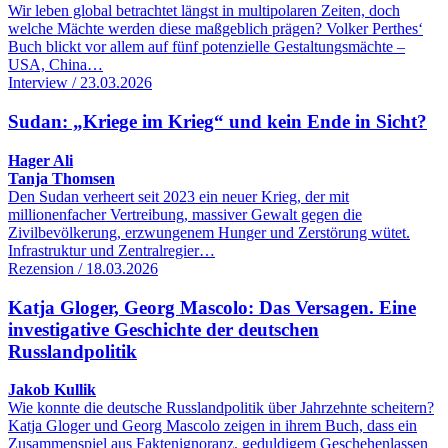
Wir leben global betrachtet längst in multipolaren Zeiten, doch
welche Mächte werden diese maßgeblich prägen? Volker Perthes‘
Buch blickt vor allem auf fünf potenzielle Gestaltungsmächte –
USA, China…
Interview / 23.03.2026
Sudan: „Kriege im Krieg“ und kein Ende in Sicht?
Hager Ali
Tanja Thomsen
Den Sudan verheert seit 2023 ein neuer Krieg, der mit
millionenfacher Vertreibung, massiver Gewalt gegen die
Zivilbevölkerung, erzwungenem Hunger und Zerstörung wütet.
Infrastruktur und Zentralregier…
Rezension / 18.03.2026
Katja Gloger, Georg Mascolo: Das Versagen. Eine
investigative Geschichte der deutschen
Russlandpolitik
Jakob Kullik
Wie konnte die deutsche Russlandpolitik über Jahrzehnte scheitern?
Katja Gloger und Georg Mascolo zeigen in ihrem Buch, dass ein
Zusammenspiel aus Faktenignoranz, geduldigem Geschehenlassen