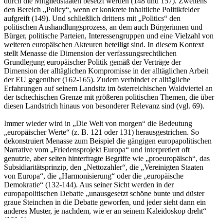
durch die Mitgliedstaaten besetzt werden (148 und 157). Zweitens
den Bereich „Policy“, wenn er konkrete inhaltliche Politikfelder
aufgreift (149). Und schließlich drittens mit „Politics“ den
politischen Aushandlungsprozess, an dem auch Bürgerinnen und
Bürger, politische Parteien, Interessengruppen und eine Vielzahl von
weiteren europäischen Akteuren beteiligt sind. In diesem Kontext
stellt Menasse die Dimension der verfassungsrechtlichen
Grundlegung europäischer Politik gemäß der Verträge der
Dimension der alltäglichen Kompromisse in der alltäglichen Arbeit
der EU gegenüber (162-165). Zudem verbindet er alltägliche
Erfahrungen auf seinem Landsitz im österreichischen Waldviertel an
der tschechischen Grenze mit größeren politischen Themen, die über
diesen Landstrich hinaus von besonderer Relevanz sind (vgl. 69).
Immer wieder wird in „Die Welt von morgen“ die Bedeutung
„europäischer Werte“ (z. B. 121 oder 131) herausgestrichen. So
dekonstruiert Menasse zum Beispiel die gängigen europapolitischen
Narrative vom „Friedensprojekt Europa“ und interpretiert oft
genutzte, aber selten hinterfragte Begriffe wie „proeuropäisch“, das
Subsidiaritätsprinzip, den „Nettozahler“, die „Vereinigten Staaten
von Europa“, die „Harmonisierung“ oder die „europäische
Demokratie“ (132-144). Aus seiner Sicht werden in der
europapolitischen Debatte „unausgesetzt schöne bunte und düster
graue Steinchen in die Debatte geworfen, und jeder sieht dann ein
anderes Muster, je nachdem, wie er an seinem Kaleidoskop dreht“