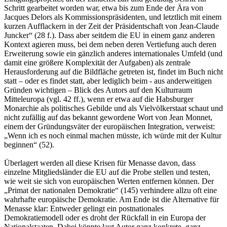
Schritt gearbeitet worden war, etwa bis zum Ende der Ära von
Jacques Delors als Kommissionspräsidenten, und letztlich mit einem
kurzen Aufflackern in der Zeit der Präsidentschaft von Jean-Claude
Juncker“ (28 f.). Dass aber seitdem die EU in einem ganz anderen
Kontext agieren muss, bei dem neben deren Vertiefung auch deren
Erweiterung sowie ein gänzlich anderes internationales Umfeld (und
damit eine größere Komplexität der Aufgaben) als zentrale
Herausforderung auf die Bildfläche getreten ist, findet im Buch nicht
statt – oder es findet statt, aber lediglich beim - aus anderweitigen
Gründen wichtigen – Blick des Autors auf den Kulturraum
Mitteleuropa (vgl. 42 ff.), wenn er etwa auf die Habsburger
Monarchie als politisches Gebilde und als Vielvölkerstaat schaut und
nicht zufällig auf das bekannt gewordene Wort von Jean Monnet,
einem der Gründungsväter der europäischen Integration, verweist:
„Wenn ich es noch einmal machen müsste, ich würde mit der Kultur
beginnen“ (52).
Überlagert werden all diese Krisen für Menasse davon, dass
einzelne Mitgliedsländer die EU auf die Probe stellen und testen,
wie weit sie sich von europäischen Werten entfernen können. Der
„Primat der nationalen Demokratie“ (145) verhindere allzu oft eine
wahrhafte europäische Demokratie. Am Ende ist die Alternative für
Menasse klar: Entweder gelingt ein postnationales
Demokratiemodell oder es droht der Rückfall in ein Europa der
Nationalstaaten. Dabei könnte laut Autor ganz konkrete, ganz