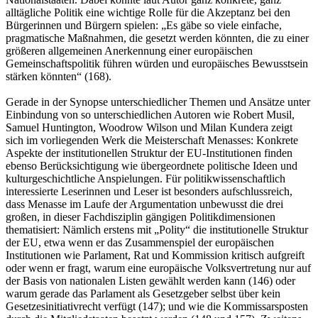
alltägliche Politik eine wichtige Rolle für die Akzeptanz bei den
Bürgerinnen und Bürgern spielen: „Es gäbe so viele einfache,
pragmatische Maßnahmen, die gesetzt werden könnten, die zu einer
größeren allgemeinen Anerkennung einer europäischen
Gemeinschaftspolitik führen würden und europäisches Bewusstsein
stärken könnten“ (168).
Gerade in der Synopse unterschiedlicher Themen und Ansätze unter
Einbindung von so unterschiedlichen Autoren wie Robert Musil,
Samuel Huntington, Woodrow Wilson und Milan Kundera zeigt
sich im vorliegenden Werk die Meisterschaft Menasses: Konkrete
Aspekte der institutionellen Struktur der EU-Institutionen finden
ebenso Berücksichtigung wie übergeordnete politische Ideen und
kulturgeschichtliche Anspielungen. Für politikwissenschaftlich
interessierte Leserinnen und Leser ist besonders aufschlussreich,
dass Menasse im Laufe der Argumentation unbewusst die drei
großen, in dieser Fachdisziplin gängigen Politikdimensionen
thematisiert: Nämlich erstens mit „Polity“ die institutionelle Struktur
der EU, etwa wenn er das Zusammenspiel der europäischen
Institutionen wie Parlament, Rat und Kommission kritisch aufgreift
oder wenn er fragt, warum eine europäische Volksvertretung nur auf
der Basis von nationalen Listen gewählt werden kann (146) oder
warum gerade das Parlament als Gesetzgeber selbst über kein
Gesetzesinitiativrecht verfügt (147); und wie die Kommissarsposten