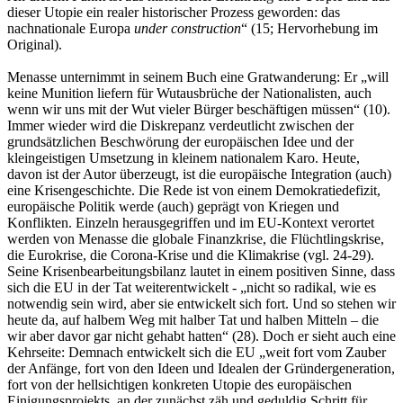
dieser Utopie ein realer historischer Prozess geworden: das
nachnationale Europa
under construction
“ (15; Hervorhebung im
Original).
Menasse unternimmt in seinem Buch eine Gratwanderung: Er „will
keine Munition liefern für Wutausbrüche der Nationalisten, auch
wenn wir uns mit der Wut vieler Bürger beschäftigen müssen“ (10).
Immer wieder wird die Diskrepanz verdeutlicht zwischen der
grundsätzlichen Beschwörung der europäischen Idee und der
kleingeistigen Umsetzung in kleinem nationalem Karo. Heute,
davon ist der Autor überzeugt, ist die europäische Integration (auch)
eine Krisengeschichte. Die Rede ist von einem Demokratiedefizit,
europäische Politik werde (auch) geprägt von Kriegen und
Konflikten. Einzeln herausgegriffen und im EU-Kontext verortet
werden von Menasse die globale Finanzkrise, die Flüchtlingskrise,
die Eurokrise, die Corona-Krise und die Klimakrise (vgl. 24-29).
Seine Krisenbearbeitungsbilanz lautet in einem positiven Sinne, dass
sich die EU in der Tat weiterentwickelt - „nicht so radikal, wie es
notwendig sein wird, aber sie entwickelt sich fort. Und so stehen wir
heute da, auf halbem Weg mit halber Tat und halben Mitteln – die
wir aber davor gar nicht gehabt hatten“ (28). Doch er sieht auch eine
Kehrseite: Demnach entwickelt sich die EU „weit fort vom Zauber
der Anfänge, fort von den Ideen und Idealen der Gründergeneration,
fort von der hellsichtigen konkreten Utopie des europäischen
Einigungsprojekts, an der zunächst zäh und geduldig Schritt für