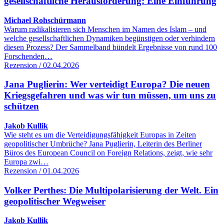
gesellschaftliche Herausforderung: Eine Einführung
Michael Rohschürmann
Warum radikalisieren sich Menschen im Namen des Islam – und
welche gesellschaftlichen Dynamiken begünstigen oder verhindern
diesen Prozess? Der Sammelband bündelt Ergebnisse von rund 100
Forschenden…
Rezension / 02.04.2026
Jana Puglierin: Wer verteidigt Europa? Die neuen
Kriegsgefahren und was wir tun müssen, um uns zu
schützen
Jakob Kullik
Wie steht es um die Verteidigungsfähigkeit Europas in Zeiten
geopolitischer Umbrüche? Jana Puglierin, Leiterin des Berliner
Büros des European Council on Foreign Relations, zeigt, wie sehr
Europa zwi…
Rezension / 01.04.2026
Volker Perthes: Die Multipolarisierung der Welt. Ein
geopolitischer Wegweiser
Jakob Kullik