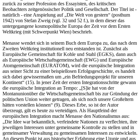
zurück zu seiner Profession des Essayisten, des kritischen
Beobachters zeitgenössischer Politik und Gesellschaft. Der Titel ist -
natürlich - eine Anspielung auf „Die Welt von gestern“ (posthum
1942) von Stefan Zweig (vgl. 32 und 52 f.), in dem dieser das
untergegangene kosmopolitische Europa der Zeit vor dem Ersten
Weltkrieg (mit Schwerpunkt Wien) beschrieb.
Menasse wendet sich in seinem Buch dem Europa zu, das nach dem
Zweiten Weltkrieg institutionell neu entstanden ist. Zunächst als
Europäische Gemeinschaft für Kohle und Stahl (EGKS), dann auch
als Europäische Wirtschaftsgemeinschaft (EWG) und Europäische
Atomgemeinschaft (EURATOM), wird die europäische Integration
aus seiner Sicht zu einer beispiellosen Erfolgsgeschichte, es handelt
sich dabei gewissermaßen um „ein Befriedungsprojekt für unseren
Kontinent“ (15). In jener Zeit der ersten Integrationsschritte gewann
die europäische Integration an Tempo: „[S]ie hat von der
Montanunionüber die Wirtschaftsgemeinschaft bis zur Gründung der
politischen Union weiter getragen, als sich noch unsere Großeltern
hätten vorstellen können“ (9). Dieses Erbe, so ist der Autor
überzeugt, gilt es heute zu verteidigen. Als Hauptfeind der
europäischen Integration macht Menasse den Nationalismus aus:
„Die Idee war bekanntlich, verfeindete Nationen zu verflechten, ihre
jeweiligen Interessen unter gemeinsame Kontrolle zu stellen und in
gemeinsamer Verwaltung zu gemeinsamen Interessen zu entwickeln.
An diesem Punkt ist aus historischer Erfahrung eine Utopie und aus