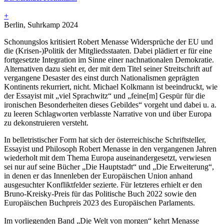
+
Berlin, Suhrkamp 2024
Schonungslos kritisiert Robert Menasse Widersprüche der EU und
die (Krisen-)Politik der Mitgliedsstaaten. Dabei plädiert er für eine
fortgesetzte Integration im Sinne einer nachnationalen Demokratie.
Alternativen dazu sieht er, der mit dem Titel seiner Streitschrift auf
vergangene Desaster des einst durch Nationalismen geprägten
Kontinents rekurriert, nicht. Michael Kolkmann ist beeindruckt, wie
der Essayist mit „viel Sprachwitz“ und „feine[m] Gespür für die
ironischen Besonderheiten dieses Gebildes“ vorgeht und dabei u. a.
zu leeren Schlagworten verblasste Narrative von und über Europa
zu dekonstruieren versteht.
In belletristischer Form hat sich der österreichische Schriftsteller,
Essayist und Philosoph Robert Menasse in den vergangenen Jahren
wiederholt mit dem Thema Europa auseinandergesetzt, verwiesen
sei nur auf seine Bücher „Die Hauptstadt“ und „Die Erweiterung“,
in denen er das Innenleben der Europäischen Union anhand
ausgesuchter Konfliktfelder sezierte. Für letzteres erhielt er den
Bruno-Kreisky-Preis für das Politische Buch 2022 sowie den
Europäischen Buchpreis 2023 des Europäischen Parlaments.
Im vorliegenden Band „Die Welt von morgen“ kehrt Menasse