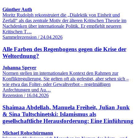
Günther Auth
Moritz Rudolph rekonstruiert die „Dialektik von Einheit und
Zerfall“ als das zentrale Motiv der älteren Kritischen Theorie im
Nachdenken über internationale Politik. Er empfiehlt neueren
Kritischen T…
Sammelrezension / 24.04.2026
Alle Farben des Regenbogens gegen die Krise der
Weltordnung?
Johanna Speyer
Normen stellen im internationalen Kontext den Rahmen zur
Konfliktregulierung. Sie gelten oft als gefestigt, aber sehen sich –
wie etwa das Folter- oder Gewaltverbot – regelmäßigen
Anfechtungen und Au…
Rezension / 16.04.2026
Shaimaa Abdellah, Manuela Freiheit, Julian Junk
& Sina Tultschinetski: Islamismus als
gesellschaftliche Herausforderung: Eine Einführung
Michael Rohschürmann