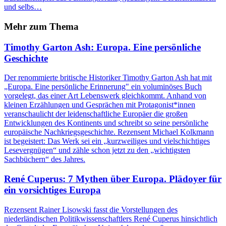
und selbs…
Mehr zum Thema
Timothy Garton Ash: Europa. Eine persönliche
Geschichte
Der renommierte britische Historiker Timothy Garton Ash hat mit
„Europa. Eine persönliche Erinnerung" ein voluminöses Buch
vorgelegt, das einer Art Lebenswerk gleichkommt. Anhand von
kleinen Erzählungen und Gesprächen mit Protagonist*innen
veranschaulicht der leidenschaftliche Europäer die großen
Entwicklungen des Kontinents und schreibt so seine persönliche
europäische Nachkriegsgeschichte. Rezensent Michael Kolkmann
ist begeistert: Das Werk sei ein „kurzweiliges und vielschichtiges
Lesevergnügen“ und zähle schon jetzt zu den „wichtigsten
Sachbüchern“ des Jahres.
René Cuperus: 7 Mythen über Europa. Plädoyer für
ein vorsichtiges Europa
Rezensent Rainer Lisowski fasst die Vorstellungen des
niederländischen Politikwissenschaftlers René Cuperus hinsichtlich