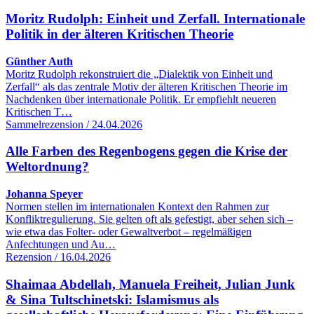
Moritz Rudolph: Einheit und Zerfall. Internationale
Politik in der älteren Kritischen Theorie
Günther Auth
Moritz Rudolph rekonstruiert die „Dialektik von Einheit und
Zerfall“ als das zentrale Motiv der älteren Kritischen Theorie im
Nachdenken über internationale Politik. Er empfiehlt neueren
Kritischen T…
Sammelrezension / 24.04.2026
Alle Farben des Regenbogens gegen die Krise der
Weltordnung?
Johanna Speyer
Normen stellen im internationalen Kontext den Rahmen zur
Konfliktregulierung. Sie gelten oft als gefestigt, aber sehen sich –
wie etwa das Folter- oder Gewaltverbot – regelmäßigen
Anfechtungen und Au…
Rezension / 16.04.2026
Shaimaa Abdellah, Manuela Freiheit, Julian Junk
& Sina Tultschinetski: Islamismus als