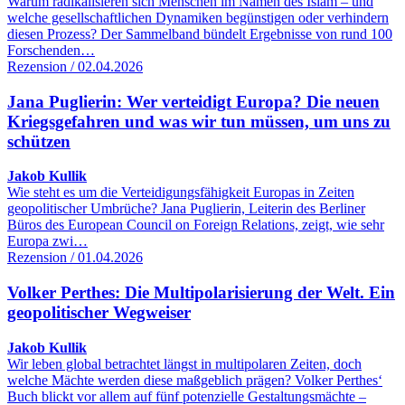
Warum radikalisieren sich Menschen im Namen des Islam – und
welche gesellschaftlichen Dynamiken begünstigen oder verhindern
diesen Prozess? Der Sammelband bündelt Ergebnisse von rund 100
Forschenden…
Rezension / 02.04.2026
Jana Puglierin: Wer verteidigt Europa? Die neuen
Kriegsgefahren und was wir tun müssen, um uns zu
schützen
Jakob Kullik
Wie steht es um die Verteidigungsfähigkeit Europas in Zeiten
geopolitischer Umbrüche? Jana Puglierin, Leiterin des Berliner
Büros des European Council on Foreign Relations, zeigt, wie sehr
Europa zwi…
Rezension / 01.04.2026
Volker Perthes: Die Multipolarisierung der Welt. Ein
geopolitischer Wegweiser
Jakob Kullik
Wir leben global betrachtet längst in multipolaren Zeiten, doch
welche Mächte werden diese maßgeblich prägen? Volker Perthes‘
Buch blickt vor allem auf fünf potenzielle Gestaltungsmächte –