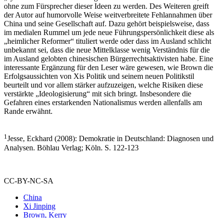
ohne zum Fürsprecher dieser Ideen zu werden. Des Weiteren greift
der Autor auf humorvolle Weise weitverbreitete Fehlannahmen über
China und seine Gesellschaft auf. Dazu gehört beispielsweise, dass
im medialen Rummel um jede neue Führungspersönlichkeit diese als
„heimlicher Reformer“ tituliert werde oder dass im Ausland schlicht
unbekannt sei, dass die neue Mittelklasse wenig Verständnis für die
im Ausland gelobten chinesischen Bürgerrechtsaktivisten habe. Eine
interessante Ergänzung für den Leser wäre gewesen, wie Brown die
Erfolgsaussichten von Xis Politik und seinem neuen Politikstil
beurteilt und vor allem stärker aufzuzeigen, welche Risiken diese
verstärkte „Ideologisierung“ mit sich bringt. Insbesondere die
Gefahren eines erstarkenden Nationalismus werden allenfalls am
Rande erwähnt.
1
Jesse, Eckhard (2008): Demokratie in Deutschland: Diagnosen und
Analysen. Böhlau Verlag; Köln. S. 122-123
CC-BY-NC-SA
China
Xi Jinping
Brown, Kerry