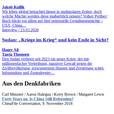
Jakob Kullik
Wir leben global betrachtet längst in multipolaren Zeiten, doch
welche Mächte werden diese maßgeblich prägen? Volker Perthes‘
Buch blickt vor allem auf fünf potenzielle Gestaltungsmächte –
USA, China…
Interview / 23.03.2026
Sudan: „Kriege im Krieg“ und kein Ende in Sicht?
Hager Ali
Tanja Thomsen
Den Sudan verheert seit 2023 ein neuer Krieg, der mit
millionenfacher Vertreibung, massiver Gewalt gegen die
Zivilbevölkerung, erzwungenem Hunger und Zerstörung wütet.
Infrastruktur und Zentralregier…
Aus den Denkfabriken
Carl Minzner / Aaron Halegua / Kerry Brown / Margaret Lewis
Forty Years on, Is China Still Reforming?
ChinaFile Conversation, 9. November 2018