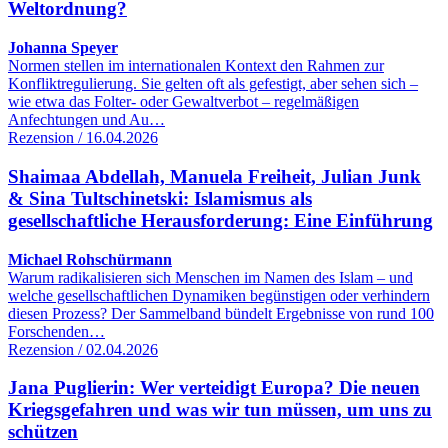
Weltordnung?
Johanna Speyer
Normen stellen im internationalen Kontext den Rahmen zur
Konfliktregulierung. Sie gelten oft als gefestigt, aber sehen sich –
wie etwa das Folter- oder Gewaltverbot – regelmäßigen
Anfechtungen und Au…
Rezension / 16.04.2026
Shaimaa Abdellah, Manuela Freiheit, Julian Junk
& Sina Tultschinetski: Islamismus als
gesellschaftliche Herausforderung: Eine Einführung
Michael Rohschürmann
Warum radikalisieren sich Menschen im Namen des Islam – und
welche gesellschaftlichen Dynamiken begünstigen oder verhindern
diesen Prozess? Der Sammelband bündelt Ergebnisse von rund 100
Forschenden…
Rezension / 02.04.2026
Jana Puglierin: Wer verteidigt Europa? Die neuen
Kriegsgefahren und was wir tun müssen, um uns zu
schützen