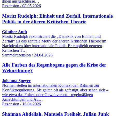
ihnen ausgeschlosse…
Rezension / 08.05.2026
Moritz Rudolph: Einheit und Zerfall. Internationale
Politik in der älteren Kritischen Theorie
Günther Auth
Moritz Rudolph rekonstruiert die „Dialektik von Einheit und
Zerfall“ als das zentrale Motiv der älteren Kritischen Theorie im
Nachdenken über internationale Politik. Er empfiehlt neueren
Kritischen T…
Sammelrezension / 24.04.2026
Alle Farben des Regenbogens gegen die Krise der
Weltordnung?
Johanna Speyer
Normen stellen im internationalen Kontext den Rahmen zur
Konfliktregulierung. Sie gelten oft als gefestigt, aber sehen sich –
wie etwa das Folter- oder Gewaltverbot – regelmäßigen
Anfechtungen und Au…
Rezension / 16.04.2026
Shaimaa Abdellah, Manuela Freiheit, Julian Junk