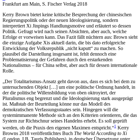
Frankfurt am Main, S. Fischer Verlag 2018
Kerry Brown bietet keine kritische Besprechung der chinesischen
Regierungspolitik oder der neuen Ideologisierung, sondern
interpretiert Xi Jinpings Handlungsmotive und erläutert so dessen
Politik. Gefragt wird nach seinen Absichten, aber auch, welche
Erfolge er vorweisen kann. Das Fazit fällt nüchtern aus: Brown sieht
die einzige Aufgabe Xis aktuell darin, die bis dato erfolgreiche
Entwicklung der Volksrepublik „nicht kaputt“ zu machen. So
plausibel die Darstellung insgesamt ist, fehlt dennoch eine
Problematisierung der Gefahren durch den erstarkenden
Nationalismus – für China selbst, aber auch für dessen internationale
Rolle.
„Der Totalitarismus-Ansatz geht davon aus, dass es sich bei dem zu
untersuchenden Objekt […] um eine politische Ordnung handelt, in
der die politische Willensbildung von oben oktroyiert, der
Pluralismus eng begrenzt und die Ideologisierung stark ausgeprägt
ist. Maßstab der Beurteilung könne nur das Modell des
demokratischen Verfassungsstaates sein. Hingegen will die
systemimmanente Methode sich an den Kriterien orientieren, die das
System zur Richtschnur seines Handelns erhebt. Es soll geprüft
1
werden, ob die Praxis den eigenen Maximen entspricht.“
Kerry
Browns 2018 veröffentlichtes Buch
The World According to Xi
(London, I.B. Tauris Publishers), in deutscher Übersetzung unter