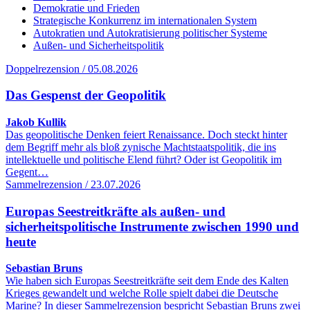
Demokratie und Frieden
Strategische Konkurrenz im internationalen System
Autokratien und Autokratisierung politischer Systeme
Außen- und Sicherheitspolitik
Doppelrezension / 05.08.2026
Das Gespenst der Geopolitik
Jakob Kullik
Das geopolitische Denken feiert Renaissance. Doch steckt hinter
dem Begriff mehr als bloß zynische Machtstaatspolitik, die ins
intellektuelle und politische Elend führt? Oder ist Geopolitik im
Gegent…
Sammelrezension / 23.07.2026
Europas Seestreitkräfte als außen- und
sicherheitspolitische Instrumente zwischen 1990 und
heute
Sebastian Bruns
Wie haben sich Europas Seestreitkräfte seit dem Ende des Kalten
Krieges gewandelt und welche Rolle spielt dabei die Deutsche
Marine? In dieser Sammelrezension bespricht Sebastian Bruns zwei