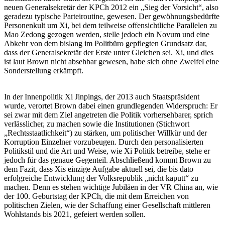
neuen Generalsekretär der KPCh 2012 ein „Sieg der Vorsicht“, also
geradezu typische Parteiroutine, gewesen. Der gewöhnungsbedürfte
Personenkult um Xi, bei dem teilweise offensichtliche Parallelen zu
Mao Zedong gezogen werden, stelle jedoch ein Novum und eine
Abkehr von dem bislang im Politbüro gepflegten Grundsatz dar,
dass der Generalsekretär der Erste unter Gleichen sei. Xi, und dies
ist laut Brown nicht absehbar gewesen, habe sich ohne Zweifel eine
Sonderstellung erkämpft.
In der Innenpolitik Xi Jinpings, der 2013 auch Staatspräsident
wurde, verortet Brown dabei einen grundlegenden Widerspruch: Er
sei zwar mit dem Ziel angetreten die Politik vorhersehbarer, sprich
verlässlicher, zu machen sowie die Institutionen (Stichwort
„Rechtsstaatlichkeit“) zu stärken, um politischer Willkür und der
Korruption Einzelner vorzubeugen. Durch den personalisierten
Politikstil und die Art und Weise, wie Xi Politik betreibe, stehe er
jedoch für das genaue Gegenteil. Abschließend kommt Brown zu
dem Fazit, dass Xis einzige Aufgabe aktuell sei, die bis dato
erfolgreiche Entwicklung der Volksrepublik „nicht kaputt“ zu
machen. Denn es stehen wichtige Jubiläen in der VR China an, wie
der 100. Geburtstag der KPCh, die mit dem Erreichen von
politischen Zielen, wie der Schaffung einer Gesellschaft mittleren
Wohlstands bis 2021, gefeiert werden sollen.