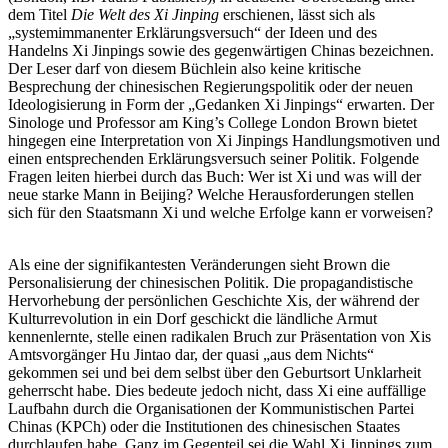
dem Titel
Die Welt des Xi Jinping
erschienen, lässt sich als
„systemimmanenter Erklärungsversuch“ der Ideen und des
Handelns Xi Jinpings sowie des gegenwärtigen Chinas bezeichnen.
Der Leser darf von diesem Büchlein also keine kritische
Besprechung der chinesischen Regierungspolitik oder der neuen
Ideologisierung in Form der „Gedanken Xi Jinpings“ erwarten. Der
Sinologe und Professor am King’s College London Brown bietet
hingegen eine Interpretation von Xi Jinpings Handlungsmotiven und
einen entsprechenden Erklärungsversuch seiner Politik. Folgende
Fragen leiten hierbei durch das Buch: Wer ist Xi und was will der
neue starke Mann in Beijing? Welche Herausforderungen stellen
sich für den Staatsmann Xi und welche Erfolge kann er vorweisen?
Als eine der signifikantesten Veränderungen sieht Brown die
Personalisierung der chinesischen Politik. Die propagandistische
Hervorhebung der persönlichen Geschichte Xis, der während der
Kulturrevolution in ein Dorf geschickt die ländliche Armut
kennenlernte, stelle einen radikalen Bruch zur Präsentation von Xis
Amtsvorgänger Hu Jintao dar, der quasi „aus dem Nichts“
gekommen sei und bei dem selbst über den Geburtsort Unklarheit
geherrscht habe. Dies bedeute jedoch nicht, dass Xi eine auffällige
Laufbahn durch die Organisationen der Kommunistischen Partei
Chinas (KPCh) oder die Institutionen des chinesischen Staates
durchlaufen habe. Ganz im Gegenteil sei die Wahl Xi Jinpings zum