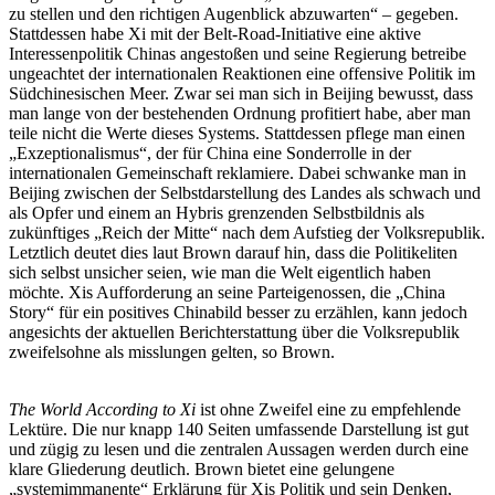
zu stellen und den richtigen Augenblick abzuwarten“ – gegeben.
Stattdessen habe Xi mit der Belt-Road-Initiative eine aktive
Interessenpolitik Chinas angestoßen und seine Regierung betreibe
ungeachtet der internationalen Reaktionen eine offensive Politik im
Südchinesischen Meer. Zwar sei man sich in Beijing bewusst, dass
man lange von der bestehenden Ordnung profitiert habe, aber man
teile nicht die Werte dieses Systems. Stattdessen pflege man einen
„Exzeptionalismus“, der für China eine Sonderrolle in der
internationalen Gemeinschaft reklamiere. Dabei schwanke man in
Beijing zwischen der Selbstdarstellung des Landes als schwach und
als Opfer und einem an Hybris grenzenden Selbstbildnis als
zukünftiges „Reich der Mitte“ nach dem Aufstieg der Volksrepublik.
Letztlich deutet dies laut Brown darauf hin, dass die Politikeliten
sich selbst unsicher seien, wie man die Welt eigentlich haben
möchte. Xis Aufforderung an seine Parteigenossen, die „China
Story“ für ein positives Chinabild besser zu erzählen, kann jedoch
angesichts der aktuellen Berichterstattung über die Volksrepublik
zweifelsohne als misslungen gelten, so Brown.
The World According to Xi
ist ohne Zweifel eine zu empfehlende
Lektüre. Die nur knapp 140 Seiten umfassende Darstellung ist gut
und zügig zu lesen und die zentralen Aussagen werden durch eine
klare Gliederung deutlich. Brown bietet eine gelungene
„systemimmanente“ Erklärung für Xis Politik und sein Denken,