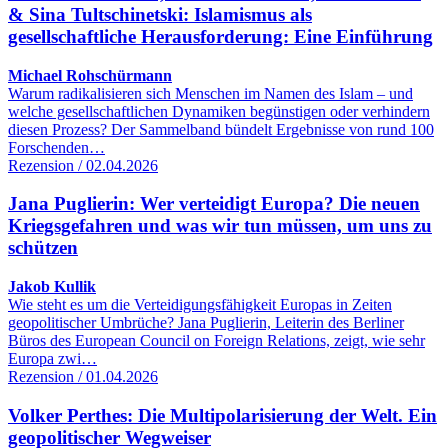
& Sina Tultschinetski: Islamismus als
gesellschaftliche Herausforderung: Eine Einführung
Michael Rohschürmann
Warum radikalisieren sich Menschen im Namen des Islam – und
welche gesellschaftlichen Dynamiken begünstigen oder verhindern
diesen Prozess? Der Sammelband bündelt Ergebnisse von rund 100
Forschenden…
Rezension / 02.04.2026
Jana Puglierin: Wer verteidigt Europa? Die neuen
Kriegsgefahren und was wir tun müssen, um uns zu
schützen
Jakob Kullik
Wie steht es um die Verteidigungsfähigkeit Europas in Zeiten
geopolitischer Umbrüche? Jana Puglierin, Leiterin des Berliner
Büros des European Council on Foreign Relations, zeigt, wie sehr
Europa zwi…
Rezension / 01.04.2026
Volker Perthes: Die Multipolarisierung der Welt. Ein
geopolitischer Wegweiser