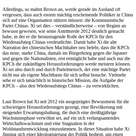
Allerdings, so mahnt Brown an, werde gerade im Ausland oft
vergessen, dass auch enorm mächtig erscheinende Politiker in China
sich auf eine Organisation stützen müssen: die Kommunistische
Partei Chinas. Xi sei dies – verständlicherweise – von Beginn an
bewusst gewesen, wie seine Antrittsrede 2012 deutlich gemacht
habe, in der er die herausragende Rolle der KPCh für den
Wiederaufstieg Chinas verdeutlichte. Damit habe Xi die alte
Narration der chinesischen Machthaber neu belebt, dass die KPCh
das neue, starke China, damals im Bürgerkrieg gegen die Japaner
und gegen die Nationalisten, erst ermöglicht habe und auch nur die
KPCh die zukünftigen Herausforderungen werde meistern können.
Xi sei also durch und durch Parteimensch, der eine mächtige Partei
nicht nur als eigene Machtbasis für sich selbst brauche. Vielmehr
sehe er sich tatsächlich in historischer Mission, die Aufgabe der
KPCh – also den Wiederaufstiegs Chinas – zu verwirklichen.
Laut Brown hat Xi seit 2012 ein ausgeprägtes Bewusstsein für die
schwierigen Herausforderungen gezeigt, eine Bevölkerung mit
steigender Erwartungshaltung, die durch eine dreißigjährige
Wachstumsphase verwöhnt sei, auf ein sich verlangsamendes
Wirtschaftswachstum und eine Stagnation in der
Wohlstandsentwicklung einzustimmen. In dieser Situation habe Xi
Jinping sich einer Ideologisierung der Politik bedient, um einen