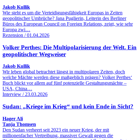
Jakob Kullik
Wie steht es um die Verteidigungsfähigkeit Europas in Zeiten
geopolitischer Umbrüche? Jana Puglierin, Leiterin des Berliner
Büros des European Council on Foreign Relations, zeigt, wie sehr
Europa zwi…
Rezension / 01.04.2026
Volker Perthes: Die Multipolarisierung der Welt. Ein
geopolitischer Wegweiser
Jakob Kullik
Wir leben global betrachtet längst in multipolaren Zeiten, doch
welche Mächte werden diese maßgeblich prägen? Volker Perthes‘
Buch blickt vor allem auf fünf potenzielle Gestaltungsmächte –
USA, China…
Interview / 23.03.2026
Sudan: „Kriege im Krieg“ und kein Ende in Sicht?
Hager Ali
Tanja Thomsen
Den Sudan verheert seit 2023 ein neuer Krieg, der mit
millionenfacher Vertreibung, massiver Gewalt gegen die