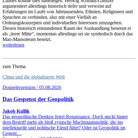
Landes könnte dies naheliegen. Helwig Schmidt-Glintzer
argumentiert allerdings historisch tiefer und verweist auf
Erfahrungen im Laufe von Jahrtausenden, Ethnien, Religionen und
Sprachen zu verbinden, also mit einer Vielfalt an
Ordnungskonzepten und individuellen Interessen umzugehen.
Diesen historisch entstandenen Raum der Aushandlung benennt er
als „leere Mitte“, momentan allerdings sei sie symbolisch durch das
Mao-Mausoleum besetzt.
weiterlesen
zum Thema
China und die globalisierte Welt
Doppelrezension / 05.08.2026
Das Gespenst der Geopolitik
Jakob Kullik
Das geopolitische Denken feiert Renaissance. Doch steckt hinter
dem Begriff mehr als bloß zynische Machtstaatspolitik, die ins
intellektuelle und politische Elend führt? Oder ist Geopolitik im
Gegent…