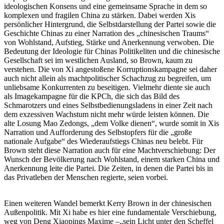
ideologischen Konsens und eine gemeinsame Sprache in dem so
komplexen und fragilen China zu stärken. Dabei werden Xis
persönlicher Hintergrund, die Selbstdarstellung der Partei sowie die
Geschichte Chinas zu einer Narration des „chinesischen Traums“
von Wohlstand, Aufstieg, Stärke und Anerkennung verwoben. Die
Bedeutung der Ideologie für Chinas Politikeliten und die chinesische
Gesellschaft sei im westlichen Ausland, so Brown, kaum zu
verstehen. Die von Xi angestoßene Korruptionskampagne sei daher
auch nicht allein als machtpolitischer Schachzug zu begreifen, um
unliebsame Konkurrenten zu beseitigen. Vielmehr diente sie auch
als Imagekampagne für die KPCh, die sich das Bild des
Schmarotzers und eines Selbstbedienungsladens in einer Zeit nach
dem exzessiven Wachstum nicht mehr würde leisten können. Die
alte Losung Mao Zedongs, „dem Volke dienen“, wurde somit in Xis
Narration und Aufforderung des Selbstopfers für die „große
nationale Aufgabe“ des Wiederaufstiegs Chinas neu belebt. Für
Brown steht diese Narration auch für eine Machtverschiebung: Der
Wunsch der Bevölkerung nach Wohlstand, einem starken China und
Anerkennung leite die Partei. Die Zeiten, in denen die Partei bis in
das Privatleben der Menschen regierte, seien vorbei.
Einen weiteren Wandel bemerkt Kerry Brown in der chinesischen
Außenpolitik. Mit Xi habe es hier eine fundamentale Verschiebung,
weg von Deng Xiaopings Maxime –„sein Licht unter den Scheffel