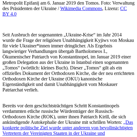
Metropolit Epifanij am 6. Januar 2019 den Tomos. Foto: Verwaltung
des Präsidenten der Ukraine /
Wikimedia Commons
, Lizenz:
CC
BY 4.0
Seit Ausbruch der sogenannten „Ukraine-Krise“ im Jahr 2014
wurde die Frage der religiösen Unabhängigkeit Kyjiws von Moskau
für viele Ukrainer*innen immer dringlicher. Als Ergebnis
langwieriger Verhandlungen übergab Bartholomeos I.,
Ökumenischer Patriarch von Konstantinopel, im Januar 2019 einer
großen Delegation aus der Ukraine in Istanbul einen sogenannten
„Tomos“ (wörtlich: kleines Buch). Dieser „Tomos“ gilt als ein
offizielles Dokument der Orthodoxen Kirche, die der neu errichteten
Orthodoxen Kirche der Ukraine (OKU) kanonische
Eigenständigkeit und damit Unabhängigkeit vom Moskauer
Patriarchat verlieh.
Bereits vor dem geschichtsträchtigen Schritt Konstantinopels
verdammten etliche russische Würdenträger der Russisch-
Orthodoxen Kirche (ROK), unter ihnen Patriarch Kirill, die sich
ankündigende Autokephalie der Ukraine mit schrillen Worten:
„Das
konkrete politische Ziel wurde unter anderem von bevollmächtigten
Vertretern der Vereinigten Staaten in der Ukraine und