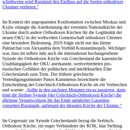
schrittweise wird Russland den Einfluss auf die Seelen orthodoxer
Ukrainer verlieren.“
Im Kontext der angespannten Konfrontation zwischen Moskau und
Kyjiw erlangte die Anerkennung der vereinten Nationalkirche der
Ukraine durch andere Orthodoxen Kirchen für die Legitimität der
neuen OKU in der weltweiten Gemeinschaft orthodoxer Christen
eine besondere Bedeutung. 2019 folgte nicht nur das kleine
Patriarchat von Alexandria dem Vorbild Konstantinopels. Wichtiger
war, dass im selben Jahr auch die international hochangesehene
Synode der Orthodoxen Kirche von Griechenland die kanonische
Unabhängigkeit der OKU anerkannte, weitverbreiteten pro-
russischen Gefühlen der politischen und intellektuellen Elite
Griechenlands zum Trotz. Der frühere griechische
Verteidigungsminister Panos Kammenos bezeichnete die
Entscheidung der Griechisch-Orthodoxen Kirche als ein Verbrechen
und warnte:
„Sollte in den nächsten Monaten etwas passieren, dann
trägt die Heilige Synode [der Griechisch-Orthodoxen Kirche] die
alleinige Verantwortung für das Ende sämtlicher Garantien
vonseiten Russlands, aufgrund der illegalen Kirche der Ukraine.“
Im Gegensatz zur Synode Griechenlands bezog die Serbisch-
Orthodoxe Kirche, ein enger Verbündeter der ROK, klar Stellung