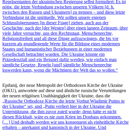
Repräsentanten der ukrainischen Regierung selbst formuliert: Es ist
nötig, die letzte Verbindung zwischen unseren Völkern [d. h.
zwischen den Russen und Ukrainern] zu trennen – und diese letzte
Verbindung ist die spirituelle. Wir sollten unsere eigenen
Schlussfolgerungen [in dieser Frage] ziehen, auch aus der
Geschichte, nach der [der Westen] über einen langen Zeitraum, über
viele Jahre versuchte, uns den Rechtsstaat, Menschenrechte,
Religionsfreiheit und all diese Dinge aufzuzwingen, die bis vor
kurzem als grundlegende Werte für die Bildung eines modernen
Staates und humanistischer Beziehungen in einer modernen
Gesellschaft betrachtet wurden. Die Ukraine könnte ein
Präzedenzfall und ein Beispiel dafür werden, wie einfach man
sämtliche Gesetze, Regeln [und] sämtliche Menschenrechte
loswerden kann, wenn die Mächtigen der Welt das so wollen.“
Epifanij, der neue Metropolit der Orthodoxen Kirche der Ukraine
(OKU), antwortete auf diese und ähnliche russische Verurteilungen
der neuen religiösen Unabhängigkeit der Ukraine, dass die
„Russische Orthodoxe Kirche die letzte Vorhut Wladimir Putins in
der Ukraine“ sei, und „Putin verliert hier in der Ukraine die
Unterstützung, die ihm zuvor zuteil wurde; denn hätte er nicht
diesen Rückhalt, wäre es nie zum Krieg im Donbass gekommen.
[…] Und deshalb werden wir uns konsequent als einheitliche Kirche
erhalten – anerkannt und kanonisch in der Ukraine. Und