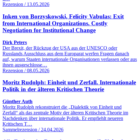
Rezension / 13.05.2026
Inken von Borzyskowski, Felicity Vabulas: Exit
from International Organizations. Costly
Negotiation for Institutional Change
Dirk Peters
Der Brexit, der Rückzug der USA aus der UNESCO oder
Russlands Ausschluss aus dem Europarat werfen Fragen danach
auf, warum Staaten internationale Organisationen verlassen oder aus
ihnen ausgeschlosse…
Rezension / 08.05.2026
Moritz Rudolph: Einheit und Zerfall. Internationale
Politik in der älteren Kritischen Theorie
Günther Auth
Moritz Rudolph rekonstruiert die „Dialektik von Einheit und
Zerfall“ als das zentrale Motiv der älteren Kritischen Theorie im
Nachdenken über internationale Politik. Er empfiehlt neueren
Kritischen T…
Sammelrezension / 24.04.2026