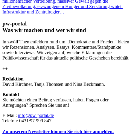
millionenfacher Vertreibung, massiver Gewalt gegen die
Zivilbevölkerung, erzwungenem Hunger und Zerstörung wütet.
Infrastruktur und Zentralregier…
pw-portal
Was wir machen und wer wir sind
In zwölf Themenfeldern rund um „Demokratie und Frieden“ bieten
wir Rezensionen, Analysen, Essays, Kommentare/Standpunkte
sowie Interviews. Wir zeigen auf, welche Erklärungen die
Politikwissenschaft für das aktuelle politische Geschehen bereithält.
++
Redaktion
David Kirchner, Tanja Thomsen
und
Nina Beckmann.
Kontakt
Sie möchten einen Beitrag verfassen, haben Fragen oder
Anregungen? Sprechen Sie uns an!
E-Mail:
info@pw-portal.de
Telefon: 0431/97 999 847
Zu unserem Newsletter können Sie sich hier anmelden.