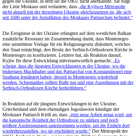
gegen die Ukraine, in dem sie die OKU nicht anerkannte. Sie folgt
der Linie Moskaus und verlautete, dass
„die Kyjiwer Metropolie
nicht aktuell mit der derzeitigen Ukraine gleichzusetzen ist, die sich
seit 1686 unter der Jurisdiktion des Moskauer Patriarchats befindet.“
Die Ereignisse in der Ukraine erlangten auf dem westlichen Balkan
zusätzliche Resonanz im Zusammenhang damit, dass Montenegro
eine umstrittene Vorlage für ein Religionsgesetz diskutiert, welches
den Staat ermächtigt, den Besitz der Serbisch-Orthodoxen Kirche in
Montenegro zu konfiszieren. Letztere hat, als Reaktion darauf,
Kyjiw für diese Entwicklung mitverantwortlich gemacht:
„Es
scheint, dass die jüngsten Entwicklungen in der Ukraine, wo die
bisherigen Machthaber und das Patriarchat von Konstantinopel eine
Spaltung legalisiert haben, derzeit in Montenegro wiederholt
werden. Schismatiker sollten Buße tun und eine Aussöhnung mit der
Serbisch-Orthodoxen Kirche herbeiführen.“
In Reaktion auf die jüngsten Entwicklungen in der Ukraine,
Griechenland und dem ehemaligen Jugoslawien kündigte der
Moskauer Patriarch Kirill an, dass
„jetzt neue Arbeit getan wird, um
die kanonische Reinheit der Orthodoxie zu stärken und noch
größere Anstrengungen unternommen werden, um die Einheit dort
wiederherzustellen, wo sie erschüttert wurde.“
Der Metropolit der