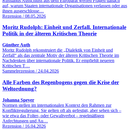
Russlands Ausschluss aus dem Europarat werfen Fragen danach
auf, warum Staaten internationale Organisationen verlassen oder aus
ihnen ausgeschlosse…
Rezension / 08.05.2026
Moritz Rudolph: Einheit und Zerfall. Internationale
Politik in der älteren Kritischen Theorie
Günther Auth
Moritz Rudolph rekonstruiert die „Dialektik von Einheit und
Zerfall“ als das zentrale Motiv der älteren Kritischen Theorie im
Nachdenken über internationale Politik. Er empfiehlt neueren
Kritischen T…
Sammelrezension / 24.04.2026
Alle Farben des Regenbogens gegen die Krise der
Weltordnung?
Johanna Speyer
Normen stellen im internationalen Kontext den Rahmen zur
Konfliktregulierung. Sie gelten oft als gefestigt, aber sehen sich –
wie etwa das Folter- oder Gewaltverbot – regelmäßigen
Anfechtungen und Au…
Rezension / 16.04.2026