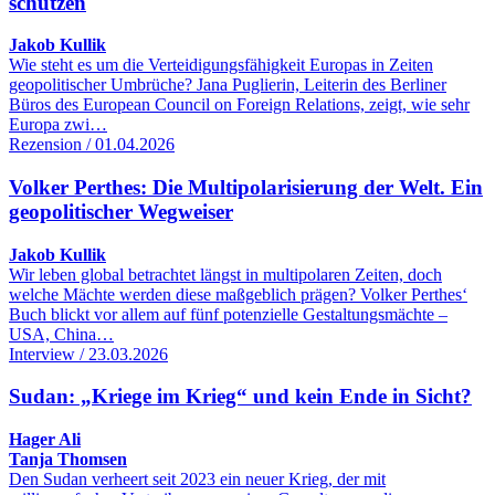
schützen
Jakob Kullik
Wie steht es um die Verteidigungsfähigkeit Europas in Zeiten
geopolitischer Umbrüche? Jana Puglierin, Leiterin des Berliner
Büros des European Council on Foreign Relations, zeigt, wie sehr
Europa zwi…
Rezension / 01.04.2026
Volker Perthes: Die Multipolarisierung der Welt. Ein
geopolitischer Wegweiser
Jakob Kullik
Wir leben global betrachtet längst in multipolaren Zeiten, doch
welche Mächte werden diese maßgeblich prägen? Volker Perthes‘
Buch blickt vor allem auf fünf potenzielle Gestaltungsmächte –
USA, China…
Interview / 23.03.2026
Sudan: „Kriege im Krieg“ und kein Ende in Sicht?
Hager Ali
Tanja Thomsen
Den Sudan verheert seit 2023 ein neuer Krieg, der mit