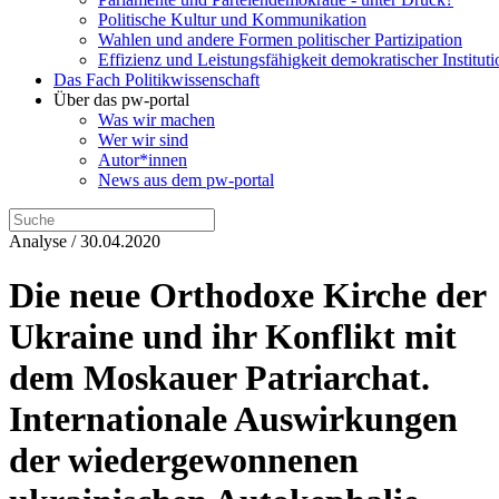
Politische Kultur und Kommunikation
Wahlen und andere Formen politischer Partizipation
Effizienz und Leistungsfähigkeit demokratischer Institut
Das Fach Politikwissenschaft
Über das pw-portal
Was wir machen
Wer wir sind
Autor*innen
News aus dem pw-portal
Analyse / 30.04.2020
Die neue Orthodoxe Kirche der
Ukraine und ihr Konflikt mit
dem Moskauer Patriarchat.
Internationale Auswirkungen
der wiedergewonnenen