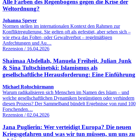
Alle Farben des Regenbogens gegen die Krise der
Weltordnung?
Johanna Speyer
Normen stellen im internationalen Kontext den Rahmen zur
Konfliktregulierung. Sie gelten oft als gefestigt, aber sehen sich –
wie etwa das Folter- oder Gewaltverbot – regelmäßigen
Anfechtungen und Au…
Rezension / 16.04.2026
Shaimaa Abdellah, Manuela Freiheit, Julian Junk
& Sina Tultschinetski: Islamismus als
gesellschaftliche Herausforderung: Eine Einführung
Michael Rohschürmann
Warum radikalisieren sich Menschen im Namen des Islam – und
welche gesellschaftlichen Dynamiken begünstigen oder verhindern
diesen Prozess? Der Sammelband bündelt Ergebnisse von rund 100
Forschenden…
Rezension / 02.04.2026
Jana Puglierin: Wer verteidigt Europa? Die neuen
Kriegsgefahren und was wir tun müssen, um uns zu