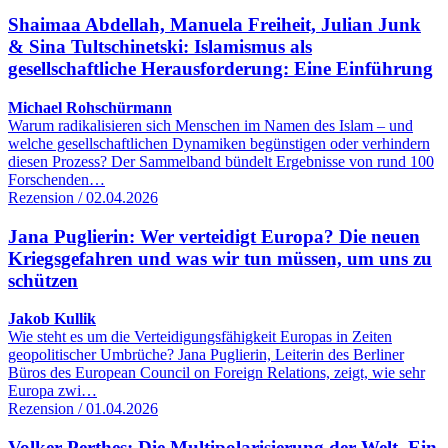
Shaimaa Abdellah, Manuela Freiheit, Julian Junk
& Sina Tultschinetski: Islamismus als
gesellschaftliche Herausforderung: Eine Einführung
Michael Rohschürmann
Warum radikalisieren sich Menschen im Namen des Islam – und
welche gesellschaftlichen Dynamiken begünstigen oder verhindern
diesen Prozess? Der Sammelband bündelt Ergebnisse von rund 100
Forschenden…
Rezension / 02.04.2026
Jana Puglierin: Wer verteidigt Europa? Die neuen
Kriegsgefahren und was wir tun müssen, um uns zu
schützen
Jakob Kullik
Wie steht es um die Verteidigungsfähigkeit Europas in Zeiten
geopolitischer Umbrüche? Jana Puglierin, Leiterin des Berliner
Büros des European Council on Foreign Relations, zeigt, wie sehr
Europa zwi…
Rezension / 01.04.2026
Volker Perthes: Die Multipolarisierung der Welt. Ein