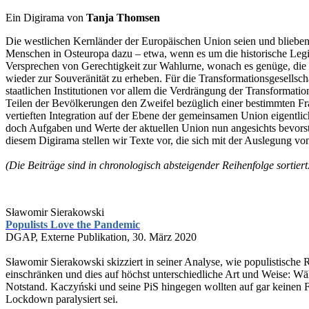
Ein Digirama von
Tanja Thomsen
Die westlichen Kernländer der Europäischen Union seien und blieben d
Menschen in Osteuropa dazu – etwa, wenn es um die historische Legi
Versprechen von Gerechtigkeit zur Wahlurne, wonach es genüge, die
wieder zur Souveränität zu erheben. Für die Transformationsgesellsc
staatlichen Institutionen vor allem die Verdrängung der Transformation
Teilen der Bevölkerungen den Zweifel bezüglich einer bestimmten Fr
vertieften Integration auf der Ebene der gemeinsamen Union eigentli
doch Aufgaben und Werte der aktuellen Union nun angesichts bevors
diesem Digirama stellen wir Texte vor, die sich mit der Auslegung 
(Die Beiträge sind in chronologisch absteigender Reihenfolge sortiert
Sławomir Sierakowski
Populists Love the Pandemic
DGAP, Externe Publikation, 30. März 2020
Sławomir Sierakowski skizziert in seiner Analyse, wie populistische
einschränken und dies auf höchst unterschiedliche Art und Weise: Wä
Notstand. Kaczyński und seine PiS hingegen wollten auf gar keinen 
Lockdown paralysiert sei.