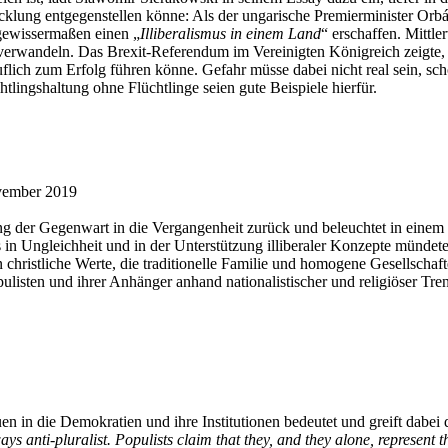
cklung entgegenstellen könne: Als der ungarische Premierminister Orbán 
gewissermaßen einen „
Illiberalismus in einem Land
“ erschaffen. Mittl
 zu verwandeln. Das Brexit-Referendum im Vereinigten Königreich zeigte
ich zum Erfolg führen könne. Gefahr müsse dabei nicht real sein, sch
ngshaltung ohne Flüchtlinge seien gute Beispiele hierfür.
November 2019
ng der Gegenwart in die Vergangenheit zurück und beleuchtet in einem 
es in Ungleichheit und in der Unterstützung illiberaler Konzepte münd
 christliche Werte, die traditionelle Familie und homogene Gesellschaf
ulisten und ihrer Anhänger anhand nationalistischer und religiöser Tre
n in die Demokratien und ihre Institutionen bedeutet und greift dabei 
lways anti-pluralist. Populists claim that they, and they alone, represent 