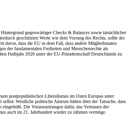
 Hintergrund gegenwärtiger Checks & Balances sowie tatsächlicher
hierdurch geschützten Werte wie dem Vorrang des Rechts, sollte der
 davor, dass die EU in dem Fall, dass andere Mitgliedstaaten
en der fundamentalen Freiheiten und Menschenrechte als
iten Halbjahr 2020 unter der EU-Präsidentschaft Deutschlands zu
neuen postpopulistischen Liberalismus im Osten Europas unter
 selbst: Westliche politische Akteure hätten über der Tatsache, dass
en eingebüßt. Die Voraussetzungen dafür, das Vertrauen der
lismus auch im 21. Jahrhundert wieder zu zähmen vermöge.