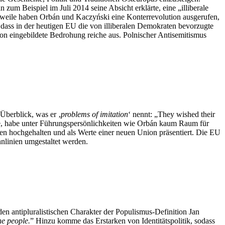
zum Beispiel im Juli 2014 seine Absicht erklärte, eine „illiberale
erweile haben Orbán und Kaczyński eine Konterrevolution ausgerufen,
, dass in der heutigen EU die von illiberalen Demokraten bevorzugte
on eingebildete Bedrohung reiche aus. Polnischer Antisemitismus
Überblick, was er ‚
problems of imitation
‘ nennt: „They wished their
ete, habe unter Führungspersönlichkeiten wie Orbán kaum Raum für
ten hochgehalten und als Werte einer neuen Union präsentiert. Die EU
nnlinien umgestaltet werden.
den antipluralistischen Charakter der Populismus-Definition Jan
the people.
” Hinzu komme das Erstarken von Identitätspolitik, sodass