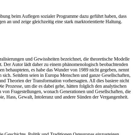
treibung beim Auflegen sozialer Programme dazu geführt haben, dass
gen an und zeige gleichzeitig eine stark marktorientierte Haltung.
ralisierungen und Gewissheiten bezeichnet, die theoretische Modelle
elt. Der Autor lädt daher zu einem phänomenologisch beobachtenden
en behaupteten, es habe das Wunder von 1989 nicht gegeben, nennt
 an sich. Seitdem seien in Europa Menschen und ganze Gesellschaften,
nd Theorien der Transformation vorhersagten. All dies basiere nicht
 Prozesse, um die es dabei gehe, hätten folglich den analytischen
h von Fragestellungen, wonach Generationen und Gesellschaften, die
ie, Hass, Gewalt, Intoleranz und andere Sünden der Vergangenheit.
ie Geschichte, Politik und Traditionen Osteuropas einzusteigen.