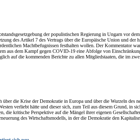
otstandsgesetzgebung der populistischen Regierung in Ungarn vor dem
letzung des Artikel 7 des Vertrags über die Europäische Union und der 
rdentlichen Machtbefugnissen festhalten wollen. Der Kommentator warnt
an dem aus dem Kampf gegen COVID-19 eine Abfolge von Einschränkung
lich auf die kommenden Berichte zu allen Mitgliedstaaten, die im zwe
äch über die Krise der Demokratie in Europa und über die Wurzeln des 
sten verliebt hätte und dieser sich, zum Teil aus diesem Grund, in sich
, die kritische Perspektive auf die Mängel ihrer eigenen Gesellschaft
e Erneuerung des Wirtschaftsmodells, in der die Demokratie den Kapita
tiert sich neu