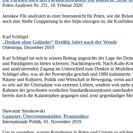
Polen-Analysen Nr. 251, 18. Februar 2020
Jarosław Flis analysiert in einer Innenansicht für Polen, wie die Be
noch eine fünfte Gruppierung in den Sejm einzogen ist, die Konföderati
Karl Schlögel
„Denken ohne Geländer“ Dreißig Jahre nach der Wende
Osteuropa, Dezember 2019
Karl Schlögel tut sich in seinem Beitrag angesichts der Lage der Dem
und Paradigmen zu bieten scheinen: Nachkriegswelt, Nach-Kalte-Krieg
und analysierenden Zugang im Unterschied zum Denken in Modellen, 
Schlögel alles, was ab der Perestrojka geschah und 1989 kulminierte,
Räume und Kulturen, Politik und Wirtschaft in Bewegung, wenn auch a
so sehr auf der Übernahme von externen Lehren, sondern weit mehr au
Rahmen der gewohnten westlichen Standardkonzeptionen unterlaufen 
bereits durch die Katastrophen gegangen sind, trotz gegenläufiger 
Sławomir Sierakowski
Gangster, Überzeugungstäter, Pragmatiker
Internationale Politik, 01. November 2019
Um zu verstehen, warum Populismus in Polen und Ungarn so erfolgreich