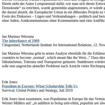
Hierin sieht der Autor Lernpotenzial dafür, wie man sich dieser Entwi
Demokratie“ zu errichten, wurde gemeinhin angenommen, er würde 
die darauf abzielt, die Europäische Union in ein illiberales Projekt
Form des Diskurses – Lügen und Verleumdungen – politisch und berufl
ohne Juden, Antikommunismus ohne Kommunisten und eine Antiflüchtli
Jan Marinus Wiersma
The inheritance of 1989
Clingendael, Netherlands Institute for International Relations, 12. 
Jan Marinus Wiersma geht in seiner Analyse ebenfalls für die Erkläru
countries to become ‚normal‘, which meant like the West...“ Dass di
Säkularismus, Toleranz und Transparenz gelassen. Stattdessen würden
solle nun angesichts aktueller Probleme nach Ansicht vieler Rechtspop
Erik Jones
Populism in Europe: What Scholarship Tells Us
Survival: Global Politics and Strategy, Juli 2019
Erik Jones fasst zusammen, was Populismus in Europa für das Vertraue
Werner Müllers auf: „
in addition to being anti-elitist, populists are a