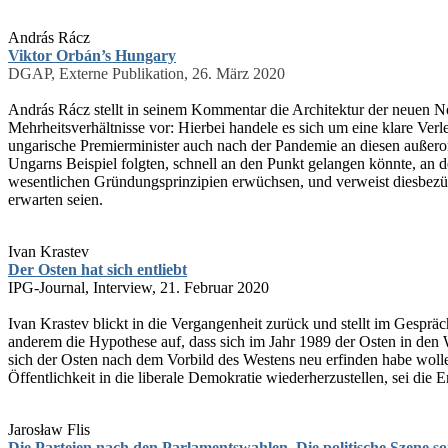
András Rácz
Viktor Orbán’s Hungary
DGAP, Externe Publikation, 26. März 2020
András Rácz stellt in seinem Kommentar die Architektur der neuen N
Mehrheitsverhältnisse vor: Hierbei handele es sich um eine klare Ver
ungarische Premierminister auch nach der Pandemie an diesen außero
Ungarns Beispiel folgten, schnell an den Punkt gelangen könnte, 
wesentlichen Gründungsprinzipien erwüchsen, und verweist diesbezüg
erwarten seien.
Ivan Krastev
Der Osten hat sich entliebt
IPG-Journal, Interview, 21. Februar 2020
Ivan Krastev blickt in die Vergangenheit zurück und stellt im Gespr
anderem die Hypothese auf, dass sich im Jahr 1989 der Osten in den We
sich der Osten nach dem Vorbild des Westens neu erfinden habe wollen
Öffentlichkeit in die liberale Demokratie wiederherzustellen, sei di
Jarosław Flis
Die Parteien nach den Parlamentswahlen. Die politische Szene sor