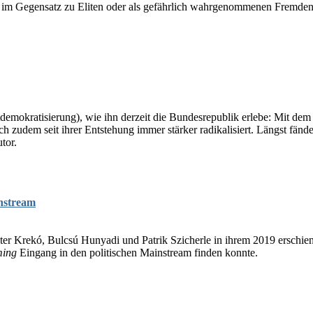
ks im Gegensatz zu Eliten oder als gefährlich wahrgenommenen Fremden 
mokratisierung), wie ihn derzeit die Bundesrepublik erlebe: Mit dem E
 sich zudem seit ihrer Entstehung immer stärker radikalisiert. Längst 
tor.
nstream
éter Krekó, Bulcsú Hunyadi und Patrik Szicherle in ihrem 2019 erschie
ing
Eingang in den politischen Mainstream finden konnte.