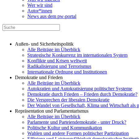
Wer wir sind
Autor*innen
News aus dem pw-portal
Außen- und Sicherheitspolitik
Alle Beiträge im Überblick
Strategische Konkurrenz im internationalen System
Konflikte und Krisen weltweit
Radikalisierung und Terrorismus
Internationale Ordnung und Institutionen
Demokratie und Frieden
Alle Beiträge im Überblick
Autokratien und Autokratisierung politischer Systeme
Demokratie durch Frieden – Frieden durch Demokratie?
Die Versprechen der liberalen Demokratie
Der Wandel von Gesellschaft, Klima und Wirtschaft als 
Repräsentation und Parlamentarismus
Alle Beiträge im Überblick
Parlamente und Parteiendemokratie - unter Druck?
Politische Kultur und Kommunikation
Wahlen und andere Formen politischer Partizipation
Effizienz und Leistungsfähigkeit demokratischer Institut