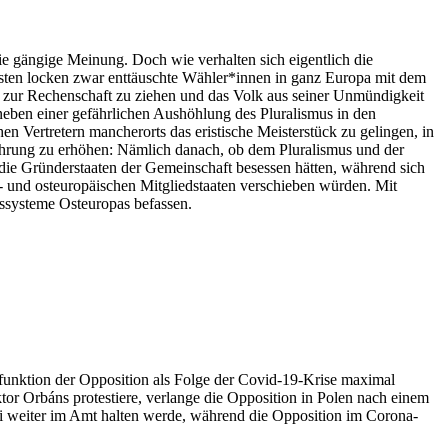
die gängige Meinung. Doch wie verhalten sich eigentlich die
isten locken zwar enttäuschte Wähler*innen in ganz Europa mit dem
 zur Rechenschaft zu ziehen und das Volk aus seiner Unmündigkeit
neben einer gefährlichen Aushöhlung des Pluralismus in den
hen Vertretern mancherorts das eristische Meisterstück zu gelingen, in
ährung zu erhöhen: Nämlich danach, ob dem Pluralismus und der
 die Gründerstaaten der Gemeinschaft besessen hätten, während sich
 und osteuropäischen Mitgliedstaaten verschieben würden. Mit
gssysteme Osteuropas befassen.
lfunktion der Opposition als Folge der Covid-19-Krise maximal
or Orbáns protestiere, verlange die Opposition in Polen nach einem
ai weiter im Amt halten werde, während die Opposition im Corona-