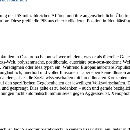
lastung der PiS mit zahlreichen Affären und ihre augenscheinliche Über
on: Diese greife die PiS aus einer radikaleren Position in Identitätsfra
okratien in Osteuropa betont schwer mit dem, was er als übereilte Gene
s-Welt, polyzentrische, postliberale, autoritäre post-post-moderne W
Paradigmen oder Idealtypen ein: Während Europas autoritäre Populist
 unglaublich, unerhört und voller Illusionen – aber eben keine Illusion
nders, als es die Sozialwissenschaften mit ihren linearen Konzepten u
f den spezifischen Gegebenheiten der jeweiligen Volkswirtschaften. Die
und gesprengt. Dies gelte es zu bedenken – auch und gerade bezüglic
Meinungen nicht automatisch immun seien gegen Aggressivität, Xenophob
 ist, lädt Sławomir Sierakowski in seinem Essay dazu ein, tiefer in d