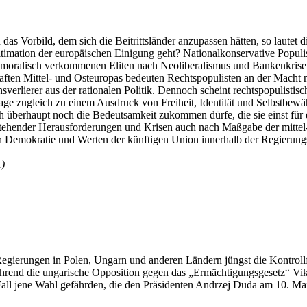
as Vorbild, dem sich die Beitrittsländer anzupassen hätten, so lautet 
timation der europäischen Einigung geht? Nationalkonservative Popul
 moralisch verkommenen Eliten nach Neoliberalismus und Bankenkrise
haften Mittel- und Osteuropas bedeuten Rechtspopulisten an der Macht 
sverlierer aus der rationalen Politik. Dennoch scheint rechtspopulistisc
age zugleich zu einem Ausdruck von Freiheit, Identität und Selbstbew
ch überhaupt noch die Bedeutsamkeit zukommen dürfe, die sie einst für
tehender Herausforderungen und Krisen auch nach Maßgabe der mittel-
von Demokratie und Werten der künftigen Union innerhalb der Regierun
.)
 Regierungen in Polen, Ungarn und anderen Ländern jüngst die Kontrol
hrend die ungarische Opposition gegen das „Ermächtigungsgesetz“ Vikt
Fall jene Wahl gefährden, die den Präsidenten Andrzej Duda am 10. M