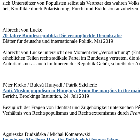
sich Unterstützer von Populisten selbst als Vertreter des wahren Vol
bei, Konflikte durch Polarisierung, Furcht und Exklusion anzuheizen.
Albrecht von Lucke
70 Jahre Bundesrepublik: Die verunglückte Demokratie
Blätter für deutsche und internationale Politik, Mai 2019
Albrecht von Lucke untersucht den Moment der „Veröstlichung“ (Entde
erheblichen Teilen rechtsradikale Partei im Bundestag vertreten, die
Autoritarismus – auch im Inneren der Republik Gehör, schreibt der Au
Péter Krekó / Bulcsú Hunyadi / Patrik Szicherle
Anti-Muslim populism in Hungary: From the margins to the mai
Bericht, Brookings Institution, 24. Juli 2019
Bezüglich der Fragen von Identität und Zugehörigkeit untersuchen P
Verhältnis von Rechtspopulismus und Rechtsextremismus durch
Fram
Agnieszka Dudzińska / Michał Kotnarowski
Imaginary Muslims: How the Polish right frames Islam