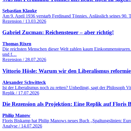
Sebastian Klauke
Am 9. April 1936 verstarb Ferdinand Tönnies. Anlässlich seines 90. 
Rezension / 13.03.2026
Gabriel Zucman: Reichensteuer – aber richtig!
Thomas Rixen
Die reichsten Menschen dieser Welt zahlen kaum Einkommensteuern.
und f…
Rezension / 28.07.2026
Vittorio Hösle: Warum wir den Liberalismus reformie
Alexander Schwitteck
Ist der Liberalismus noch zu retten? Unbedingt, sagt der Philosoph 
Replik / 17.07.2026
Die Rezension als Projektion: Eine Replik auf Flori
Philip Manow
Floris Biskamp hat Philip Manows neues Buch „Spaltungslinien: Euro
Analyse / 14.07.2026