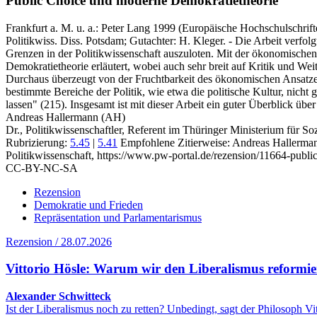
Public Choice und moderne Demokratietheorie
Frankfurt a. M. u. a.:
Peter Lang
1999
(Europäische Hochschulschrift
Politikwiss. Diss. Potsdam; Gutachter: H. Kleger. - Die Arbeit verfo
Grenzen in der Politikwissenschaft auszuloten. Mit der ökonomisch
Demokratietheorie erläutert, wobei auch sehr breit auf Kritik und We
Durchaus überzeugt von der Fruchtbarkeit des ökonomischen Ansatzes
bestimmte Bereiche der Politik, wie etwa die politische Kultur, nicht g
lassen" (215). Insgesamt ist mit dieser Arbeit ein guter Überblick üb
Andreas Hallermann (AH)
Dr., Politikwissenschaftler, Referent im Thüringer Ministerium für So
Rubrizierung:
5.45
|
5.41
Empfohlene Zitierweise: Andreas Hallerma
Politikwissenschaft, https://www.pw-portal.de/rezension/11664-publ
CC-BY-NC-SA
Rezension
Demokratie und Frieden
Repräsentation und Parlamentarismus
Rezension / 28.07.2026
Vittorio Hösle: Warum wir den Liberalismus reformie
Alexander Schwitteck
Ist der Liberalismus noch zu retten? Unbedingt, sagt der Philosoph 