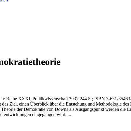
okratietheorie
en: Reihe XXXI, Politikwissenschaft 393)
; 244 S.
; ISBN 3-631-35463
lgt das Ziel, einen Überblick über die Entstehung und Methodologie de
en Theorie der Demokratie von Downs als Ausgangspunkt werden die En
iterentwicklungen eingegangen wird. ...