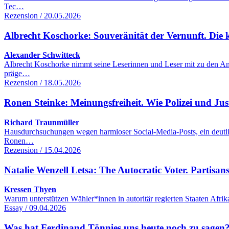
Tec…
Rezension / 20.05.2026
Albrecht Koschorke: Souveränität der Vernunft. Die 
Alexander Schwitteck
Albrecht Koschorke nimmt seine Leserinnen und Leser mit zu den Anf
präge…
Rezension / 18.05.2026
Ronen Steinke: Meinungsfreiheit. Wie Polizei und Jus
Richard Traunmüller
Hausdurchsuchungen wegen harmloser Social-Media-Posts, ein deutlic
Ronen…
Rezension / 15.04.2026
Natalie Wenzell Letsa: The Autocratic Voter. Partisans
Kressen Thyen
Warum unterstützen Wähler*innen in autoritär regierten Staaten Afri
Essay / 09.04.2026
Was hat Ferdinand Tönnies uns heute noch zu sagen