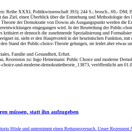
en: Reihe XXXI, Politikwissenschaft 393)
; 244 S.
; brosch., 69,- DM
; 
lgt das Ziel, einen Überblick über die Entstehung und Methodologie de
en Theorie der Demokratie von Downs als Ausgangspunkt werden die En
iterentwicklungen eingegangen wird. In der Beurteilung der Public-choi
 kritisiert er dennoch die zunehmende Spezialisierung und Formalisi
eeignet ist, sieht er den Hauptvorteil in der heuristischen Funktion, mi
er den Stand der Public-choice-Theorie gelungen, sie leidet aber etwas 
ziales, Familie und Gesundheit, Erfurt.
nn, Rezension zu: Ingo Heinemann
: Public Choice und moderne Demokrat
ic-choice-und-moderne-demokratietheorie_13873, veröffentlicht am 01.
ren müssen, statt ihn aufzugeben
Vittorio Hösle und unternimmt einen Rettungsversuch. Unser Rezensent A