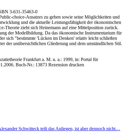
ISBN 3-631-35463-0
s Public-choice-Ansatzes zu geben sowie seine Möglichkeiten und
twicklung und die aktuelle Leistungsfähigkeit der ökonomischen
ce-Theorie zieht sich Heinemann auf eine Mittelposition zurück.
erung der Modellbildung. Da das ökonomische Instrumentarium für
t der sich "bestimmte 'Lücken im Denken' relativ leicht schließen
unter der unübersichtlichen Gliederung und dem umständlichen Stil.
ietheorie Frankfurt a. M. u. a.: 1999, in: Portal für
01.2006.
Buch-Nr.: 13873
Rezension drucken
lexander Schwitteck teilt das Anliegen, ist aber dennoch nicht…