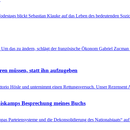
Todestags blickt Sebastian Klauke auf das Leben des bedeutenden Sozi
 Um das zu ändern, schlägt der französische Ökonom Gabriel Zucman 
ren müssen, statt ihn aufzugeben
Vittorio Hösle und unternimmt einen Rettungsversuch. Unser Rezensent A
s Biskamps Besprechung meines Buchs
pas Parteiensysteme und die Dekonsolidierung des Nationalstaats“ auf 