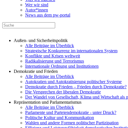
Wer wir sind
Autor*innen
News aus dem pw-portal
Außen- und Sicherheitspolitik
Alle Beiträge im Überblick
Strategische Konkurrenz im internationalen System
Konflikte und Krisen weltweit
Radikalisierung und Terrorismus
Internationale Ordnung und Institutionen
Demokratie und Frieden
Alle Beiträge im Überblick
Autokratien und Autokratisierung politischer Systeme
Demokratie durch Frieden – Frieden durch Demokratie?
Die Versprechen der liberalen Demokratie
Der Wandel von Gesellschaft, Klima und Wirtschaft als 
Repräsentation und Parlamentarismus
Alle Beiträge im Überblick
Parlamente und Parteiendemokratie - unter Druck?
Politische Kultur und Kommunikation
Wahlen und andere Formen politischer Partizipation
Effizienz und Leistungsfähigkeit demokratischer Institut