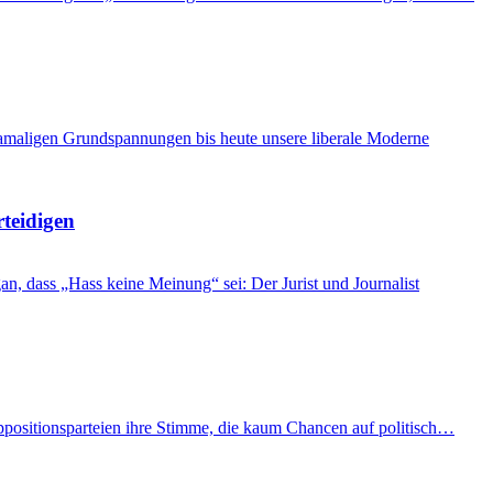
damaligen Grundspannungen bis heute unsere liberale Moderne
rteidigen
, dass „Hass keine Meinung“ sei: Der Jurist und Journalist
Oppositionsparteien ihre Stimme, die kaum Chancen auf politisch…