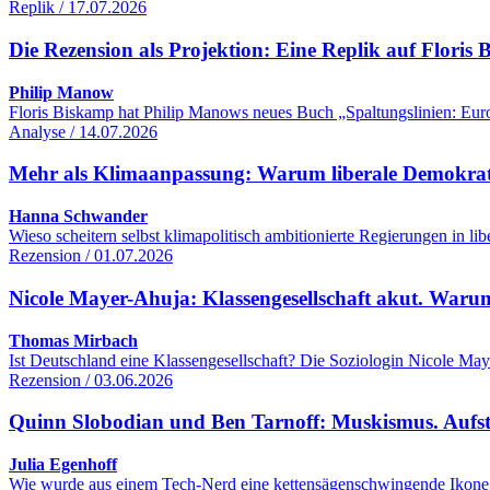
Replik / 17.07.2026
Die Rezension als Projektion: Eine Replik auf Flori
Philip Manow
Floris Biskamp hat Philip Manows neues Buch „Spaltungslinien: Euro
Analyse / 14.07.2026
Mehr als Klimaanpassung: Warum liberale Demokrati
Hanna Schwander
Wieso scheitern selbst klimapolitisch ambitionierte Regierungen in 
Rezension / 01.07.2026
Nicole Mayer-Ahuja: Klassengesellschaft akut. Warum
Thomas Mirbach
Ist Deutschland eine Klassengesellschaft? Die Soziologin Nicole Maye
Rezension / 03.06.2026
Quinn Slobodian und Ben Tarnoff: Muskismus. Aufsti
Julia Egenhoff
Wie wurde aus einem Tech-Nerd eine kettensägenschwingende Ikone d