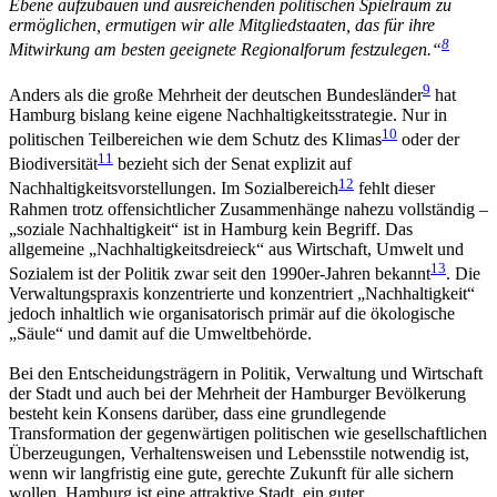
Ebene aufzubauen und ausreichenden politischen Spielraum zu
ermöglichen, ermutigen wir alle Mitgliedstaaten, das für ihre
8
Mitwirkung am besten geeignete Regionalforum festzulegen.“
9
Anders als die große Mehrheit der deutschen Bundesländer
hat
Hamburg bislang keine eigene Nachhaltigkeitsstrategie. Nur in
10
politischen Teilbereichen wie dem Schutz des Klimas
oder der
11
Biodiversität
bezieht sich der Senat explizit auf
12
Nachhaltigkeitsvorstellungen. Im Sozialbereich
fehlt dieser
Rahmen trotz offensichtlicher Zusammenhänge nahezu vollständig –
„soziale Nachhaltigkeit“ ist in Hamburg kein Begriff. Das
allgemeine „Nachhaltigkeitsdreieck“ aus Wirtschaft, Umwelt und
13
Sozialem ist der Politik zwar seit den 1990er-Jahren bekannt
. Die
Verwaltungspraxis konzentrierte und konzentriert „Nachhaltigkeit“
jedoch inhaltlich wie organisatorisch primär auf die ökologische
„Säule“ und damit auf die Umweltbehörde.
Bei den Entscheidungsträgern in Politik, Verwaltung und Wirtschaft
der Stadt und auch bei der Mehrheit der Hamburger Bevölkerung
besteht kein Konsens darüber, dass eine grundlegende
Transformation der gegenwärtigen politischen wie gesellschaftlichen
Überzeugungen, Verhaltensweisen und Lebensstile notwendig ist,
wenn wir langfristig eine gute, gerechte Zukunft für alle sichern
wollen. Hamburg ist eine attraktive Stadt, ein guter