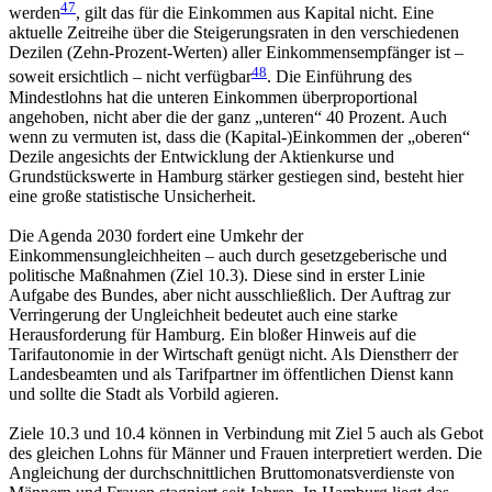
47
werden
, gilt das für die Einkommen aus Kapital nicht. Eine
aktuelle Zeitreihe über die Steigerungsraten in den verschiedenen
Dezilen (Zehn-Prozent-Werten) aller Einkommensempfänger ist –
48
soweit ersichtlich – nicht verfügbar
. Die Einführung des
Mindestlohns hat die unteren Einkommen überproportional
angehoben, nicht aber die der ganz „unteren“ 40 Prozent. Auch
wenn zu vermuten ist, dass die (Kapital-)Einkommen der „oberen“
Dezile angesichts der Entwicklung der Aktienkurse und
Grundstückswerte in Hamburg stärker gestiegen sind, besteht hier
eine große statistische Unsicherheit.
Die Agenda 2030 fordert eine Umkehr der
Einkommensungleichheiten – auch durch gesetzgeberische und
politische Maßnahmen (Ziel 10.3). Diese sind in erster Linie
Aufgabe des Bundes, aber nicht ausschließlich. Der Auftrag zur
Verringerung der Ungleichheit bedeutet auch eine starke
Herausforderung für Hamburg. Ein bloßer Hinweis auf die
Tarifautonomie in der Wirtschaft genügt nicht. Als Dienstherr der
Landesbeamten und als Tarifpartner im öffentlichen Dienst kann
und sollte die Stadt als Vorbild agieren.
Ziele 10.3 und 10.4 können in Verbindung mit Ziel 5 auch als Gebot
des gleichen Lohns für Männer und Frauen interpretiert werden. Die
Angleichung der durchschnittlichen Bruttomonatsverdienste von