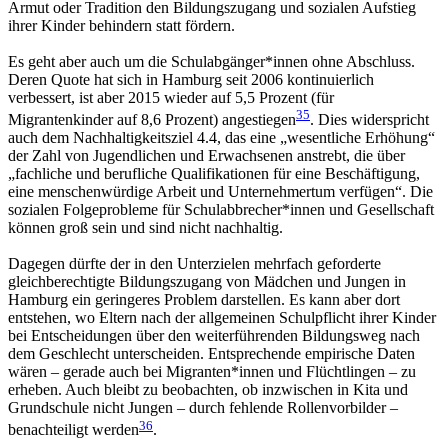
Armut oder Tradition den Bildungszugang und sozialen Aufstieg
ihrer Kinder behindern statt fördern.
Es geht aber auch um die Schulabgänger*innen ohne Abschluss.
Deren Quote hat sich in Hamburg seit 2006 kontinuierlich
verbessert, ist aber 2015 wieder auf 5,5 Prozent (für
35
Migrantenkinder auf 8,6 Prozent) angestiegen
. Dies widerspricht
auch dem Nachhaltigkeitsziel 4.4, das eine „wesentliche Erhöhung“
der Zahl von Jugendlichen und Erwachsenen anstrebt, die über
„fachliche und berufliche Qualifikationen für eine Beschäftigung,
eine menschenwürdige Arbeit und Unternehmertum verfügen“. Die
sozialen Folgeprobleme für Schulabbrecher*innen und Gesellschaft
können groß sein und sind nicht nachhaltig.
Dagegen dürfte der in den Unterzielen mehrfach geforderte
gleichberechtigte Bildungszugang von Mädchen und Jungen in
Hamburg ein geringeres Problem darstellen. Es kann aber dort
entstehen, wo Eltern nach der allgemeinen Schulpflicht ihrer Kinder
bei Entscheidungen über den weiterführenden Bildungsweg nach
dem Geschlecht unterscheiden. Entsprechende empirische Daten
wären – gerade auch bei Migranten*innen und Flüchtlingen – zu
erheben. Auch bleibt zu beobachten, ob inzwischen in Kita und
Grundschule nicht Jungen – durch fehlende Rollenvorbilder –
36
benachteiligt werden
.