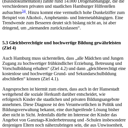
(Basisdokumentation) zählte rund 14.000 Drogenabhängige, die die
verschiedenen privaten und staatlichen Hamburger Hilfestellen
34
aufsuchten
. Hinzu kommt eine vermutlich hohe Dunkelziffer zum
Beispiel von Alkohol-, Amphetamin- und Internetabhängigen. Eine
Trendwende zum Besseren deutet sich bislang nicht an, ist aber
dringend, um „niemanden zurückzulassen“.
5.3 Gleichberechtigte und hochwertige Bildung gewährleisten
(Ziel 4)
Auch Hamburg muss sicherstellen, dass „alle Mädchen und Jungen
Zugang zu hochwertiger frühkindlicher Erziehung, Betreuung und
Vorschulbildung erhalten“ (Ziel 4.2) und dann „gleichberechtigt eine
kostenlose und hochwertige Grund- und Sekundarschulbildung
abschließen“ können (Ziel 4.1).
Angesprochen ist hiermit zum einen, dass auch in der Hansestadt
weitgehend die soziale Herkunft darüber entscheidet, wie
erfolgreich Kinder die staatlichen und privaten Bildungsangebote
annehmen. Diese Diagnose ist den Verantwortlichen in Politik und
Bildungsverwaltung bekannt, eine durchgreifende Lösung bisher
aber nicht in Sicht. Jedenfalls dürfte im Interesse der Kinder das
Angebot von Ganztags-Kinderbetreuung und -Schulen insbesondere
denjenigen Eltern noch näherzubringen sein, die aus Unwissenheit,