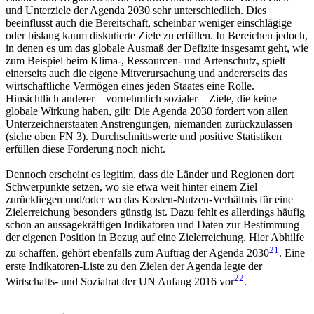
und Unterziele der Agenda 2030 sehr unterschiedlich. Dies
beeinflusst auch die Bereitschaft, scheinbar weniger einschlägige
oder bislang kaum diskutierte Ziele zu erfüllen. In Bereichen jedoch,
in denen es um das globale Ausmaß der Defizite insgesamt geht, wie
zum Beispiel beim Klima-, Ressourcen- und Artenschutz, spielt
einerseits auch die eigene Mitverursachung und andererseits das
wirtschaftliche Vermögen eines jeden Staates eine Rolle.
Hinsichtlich anderer – vornehmlich sozialer – Ziele, die keine
globale Wirkung haben, gilt: Die Agenda 2030 fordert von allen
Unterzeichnerstaaten Anstrengungen, niemanden zurückzulassen
(siehe oben FN 3). Durchschnittswerte und positive Statistiken
erfüllen diese Forderung noch nicht.
Dennoch erscheint es legitim, dass die Länder und Regionen dort
Schwerpunkte setzen, wo sie etwa weit hinter einem Ziel
zurückliegen und/oder wo das Kosten-Nutzen-Verhältnis für eine
Zielerreichung besonders günstig ist. Dazu fehlt es allerdings häufig
schon an aussagekräftigen Indikatoren und Daten zur Bestimmung
der eigenen Position in Bezug auf eine Zielerreichung. Hier Abhilfe
21
zu schaffen, gehört ebenfalls zum Auftrag der Agenda 2030
. Eine
erste Indikatoren-Liste zu den Zielen der Agenda legte der
22
Wirtschafts- und Sozialrat der UN Anfang 2016 vor
.