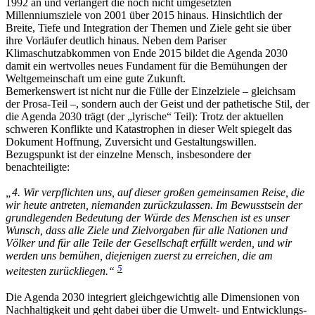
1992 an und verlängert die noch nicht umgesetzten
Millenniumsziele von 2001 über 2015 hinaus. Hinsichtlich der
Breite, Tiefe und Integration der Themen und Ziele geht sie über
ihre Vorläufer deutlich hinaus. Neben dem Pariser
Klimaschutzabkommen von Ende 2015 bildet die Agenda 2030
damit ein wertvolles neues Fundament für die Bemühungen der
Weltgemeinschaft um eine gute Zukunft.
Bemerkenswert ist nicht nur die Fülle der Einzelziele – gleichsam
der Prosa-Teil –, sondern auch der Geist und der pathetische Stil, der
die Agenda 2030 trägt (der „lyrische“ Teil): Trotz der aktuellen
schweren Konflikte und Katastrophen in dieser Welt spiegelt das
Dokument Hoffnung, Zuversicht und Gestaltungswillen.
Bezugspunkt ist der einzelne Mensch, insbesondere der
benachteiligte:
„4. Wir verpflichten uns, auf dieser großen gemeinsamen Reise, die
wir heute antreten, niemanden zurückzulassen. Im Bewusstsein der
grundlegenden Bedeutung der Würde des Menschen ist es unser
Wunsch, dass alle Ziele und Zielvorgaben für alle Nationen und
Völker und für alle Teile der Gesellschaft erfüllt werden, und wir
werden uns bemühen, diejenigen zuerst zu erreichen, die am
5
weitesten zurückliegen.“
Die Agenda 2030 integriert gleichgewichtig alle Dimensionen von
Nachhaltigkeit und geht dabei über die Umwelt- und Entwicklungs-