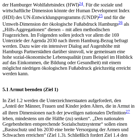
24
der Hamburger Wohlfahrtsindex (HWI)
. Für die soziale und
wirtschaftliche Dimension könnte der Human Development Index
25
(HDI) des UN-Entwicklungsprogramms (UNDP)
und für die
26
Umwelt-Dimension der ökologische Fußabdruck Hamburgs
als
„Hilfs-Aggregationen“ dienen – mit allen methodischen
Fragezeichen. Im Folgenden sollen jedoch vor allem die 169
Unterziele der Agenda 2030 nach ihrem Hamburg-Bezug befragt
werden. Dazu wäre ein intensiver Dialog auf Augenhöhe mit
Hamburgs Partnerstädten darüber sinnvoll, wie gemeinsam eine
hohe sozial-ökonomische Lebensqualität (zum Beispiel im Hinblick
auf das Einkommen, die Bildung oder Gesundheit) mit einem
möglichst niedrigen ökologischen Fußabdruck gleichzeitig erreicht
werden kann.
5.1 Armut beenden (Ziel 1)
In Ziel 1.2 werden die Unterzeichnerstaaten aufgefordert, den
„Anteil der Männer, Frauen und Kinder jeden Alters, die in Armut in
27
all ihren Dimensionen nach der jeweiligen nationalen Definition
leben, mindestens um die Hälfte (zu) senken“. „Den nationalen
Gegebenheiten entsprechende Sozialschutzsysteme“ sollen einen
„Basisschutz und bis 2030 eine breite Versorgung der Armen und
Schwachen erreichen“ (Ziel 1.3). Schließlich fordert Ziel 1.4 den