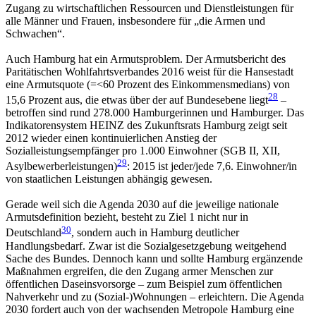
Zugang zu wirtschaftlichen Ressourcen und Dienstleistungen für
alle Männer und Frauen, insbesondere für „die Armen und
Schwachen“.
Auch Hamburg hat ein Armutsproblem. Der Armutsbericht des
Paritätischen Wohlfahrtsverbandes 2016 weist für die Hansestadt
eine Armutsquote (=<60 Prozent des Einkommensmedians) von
28
15,6 Prozent aus, die etwas über der auf Bundesebene liegt
–
betroffen sind rund 278.000 Hamburgerinnen und Hamburger. Das
Indikatorensystem HEINZ des Zukunftsrats Hamburg zeigt seit
2012 wieder einen kontinuierlichen Anstieg der
Sozialleistungsempfänger pro 1.000 Einwohner (SGB II, XII,
29
Asylbewerberleistungen)
: 2015 ist jeder/jede 7,6. Einwohner/in
von staatlichen Leistungen abhängig gewesen.
Gerade weil sich die Agenda 2030 auf die jeweilige nationale
Armutsdefinition bezieht, besteht zu Ziel 1 nicht nur in
30
Deutschland
, sondern auch in Hamburg deutlicher
Handlungsbedarf. Zwar ist die Sozialgesetzgebung weitgehend
Sache des Bundes. Dennoch kann und sollte Hamburg ergänzende
Maßnahmen ergreifen, die den Zugang armer Menschen zur
öffentlichen Daseinsvorsorge – zum Beispiel zum öffentlichen
Nahverkehr und zu (Sozial-)Wohnungen – erleichtern. Die Agenda
2030 fordert auch von der wachsenden Metropole Hamburg eine