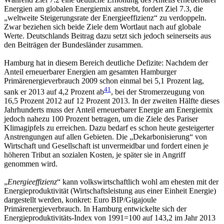
Energien am globalen Energiemix anstrebt, fordert Ziel 7.3, die
„weltweite Steigerungsrate der Energieeffizienz“ zu verdoppeln.
Zwar beziehen sich beide Ziele dem Wortlaut nach auf globale
Werte. Deutschlands Beitrag dazu setzt sich jedoch seinerseits aus
den Beiträgen der Bundesländer zusammen.
Hamburg hat in diesem Bereich deutliche Defizite: Nachdem der
Anteil erneuerbarer Energien am gesamten Hamburger
Primärenergieverbrauch 2009 schon einmal bei 5,1 Prozent lag,
41
sank er 2013 auf 4,2 Prozent ab
, bei der Stromerzeugung von
16,5 Prozent 2012 auf 12 Prozent 2013. In der zweiten Hälfte dieses
Jahrhunderts muss der Anteil erneuerbarer Energie am Energiemix
jedoch nahezu 100 Prozent betragen, um die Ziele des Pariser
Klimagipfels zu erreichen. Dazu bedarf es schon heute gesteigerter
Anstrengungen auf allen Gebieten. Die „Dekarbonisierung“ von
Wirtschaft und Gesellschaft ist unvermeidbar und fordert einen je
höheren Tribut an sozialen Kosten, je später sie in Angriff
genommen wird.
„
Energieeffizienz
“ kann volkswirtschaftlich wohl am ehesten mit der
Energieproduktivität (Wirtschaftsleistung aus einer Einheit Energie)
dargestellt werden, konkret: Euro BIP/Gigajoule
Primärenergieverbrauch. In Hamburg entwickelte sich der
Energieproduktivitäts-Index von 1991=100 auf 143,2 im Jahr 2013