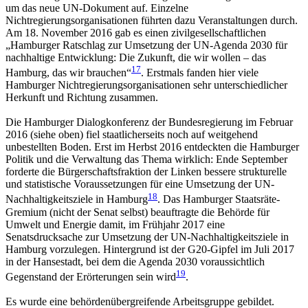
um das neue UN-Dokument auf. Einzelne
Nichtregierungsorganisationen führten dazu Veranstaltungen durch.
Am 18. November 2016 gab es einen zivilgesellschaftlichen
„Hamburger Ratschlag zur Umsetzung der UN-Agenda 2030 für
nachhaltige Entwicklung: Die Zukunft, die wir wollen – das
17
Hamburg, das wir brauchen“
. Erstmals fanden hier viele
Hamburger Nichtregierungsorganisationen sehr unterschiedlicher
Herkunft und Richtung zusammen.
Die Hamburger Dialogkonferenz der Bundesregierung im Februar
2016 (siehe oben) fiel staatlicherseits noch auf weitgehend
unbestellten Boden. Erst im Herbst 2016 entdeckten die Hamburger
Politik und die Verwaltung das Thema wirklich: Ende September
forderte die Bürgerschaftsfraktion der Linken bessere strukturelle
und statistische Voraussetzungen für eine Umsetzung der UN-
18
Nachhaltigkeitsziele in Hamburg
. Das Hamburger Staatsräte-
Gremium (nicht der Senat selbst) beauftragte die Behörde für
Umwelt und Energie damit, im Frühjahr 2017 eine
Senatsdrucksache zur Umsetzung der UN-Nachhaltigkeitsziele in
Hamburg vorzulegen. Hintergrund ist der G20-Gipfel im Juli 2017
in der Hansestadt, bei dem die Agenda 2030 voraussichtlich
19
Gegenstand der Erörterungen sein wird
.
Es wurde eine behördenübergreifende Arbeitsgruppe gebildet.