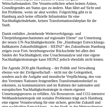
Wirtschaftsstandort. Die Verantwortlichen sehen keinen Anlass,
Grundlegendes am Status quo zu ändern. Man fährt auf Sicht und
löst Probleme, wenn sie akut werden. Folgerichtig gibt es in
Hamburg auch keine offizielle Infrastruktur für eine
Nachhaltigkeitsdebatte, keinen Transformationsfahrplan für die
Stadt.
Damit entfallen „bestehende Weiterverfolgungs- und
Überprüfungsmechanismen auf regionaler Ebene“ zur Umsetzung
der neuen UN-Nachhaltigkeitsziele. Die „Hamburger Entwicklungs-
Indikatoren Zukunftsfähigkeit – HEINZ“ des Zukunftsrats Hamburg
zeigen zwar Fort- beziehungsweise Rückschritte bei allen drei
Säulen der Nachhaltigkeit; eine Ursachenanalyse und eine eigene
Nachhaltigkeitsstrategie kann HEINZ jedoch ebenfalls nicht leisten.
Die Agenda 2030 gibt Hamburg – der Politik und Verwaltung
ebenso wie der Zivilgesellschaft – nicht nur die Gelegenheit,
sondern auch die Aufgabe und moralische Verpflichtung, den von
den Vereinten Nationen festgestellten Transformationsbedarf zu
erkennen, zu kommunizieren und im Rahmen der nationalen und
europäischen Nachhaltigkeitsstrategie in einem eigenen
Umsetzungsprozess zu erfüllen. Als Ressourcen- und CO2-intensive
Welthandelsmetropole mit sozialen Problemen trägt auch Hamburg
eine eigene Verantwortung für eine sichere, gerechte Zukunft und
eine nachhaltige Entwicklung – in der Stadt, in der Metropolregion