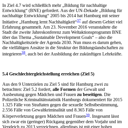
In Ziel 4.7 wird schließlich mehr „Bildung für nachhaltige
Entwicklung“ (BNE) gefordert. Aus der UN-Dekade „Bildung für
nachhaltige Entwicklung“ 2005 bis 2014 hat Hamburg mit seiner
37
Initiative „Hamburg lernt Nachhaltigkeit“
auf diesem Gebiet viel
Erfahrung gesammelt. Am 23. November 2016 veranstaltete die
Stadt die zweite Jahreskonferenz zum Weltaktionsprogramm BNE
über das Thema „Sustainable Development Goals“ – also die
Nachhaltigkeitsziele der Agenda 2030. Nun muss es darum gehen,
die vielfältigen Ansätze in die Struktur der Bildungslandschaften zu
38
integrieren
, auch bei der Ausbildung der zukünftigen Lehrkräfte.
5.4 Geschlechtergleichstellung erreichen (Ziel 5)
Aus den 9 Unterzielen zu Ziel 5 sind für Hamburg zwei zu
betrachten: Ziel 5.2 fordert,
alle Formen
der Gewalt und
Ausbeutung gegen Mädchen und Frauen
zu beseitigen
. Die
Polizeiliche Kriminalitätsstatistik Hamburgs dokumentiert für 2015
1.325 Fälle von Straftaten gegen die sexuelle Selbstbestimmung,
2.556 Fälle von Gewaltkriminalität und 8.365 Fälle von
39
Körperverletzung gegen Mädchen und Frauen
. Insgesamt lässt
sich zwar ein (geringer) Rückgang gegenüber dem Vorjahr und im
Vergleich zu 2013 verzeichnen, allerdings ist mit einer hohen