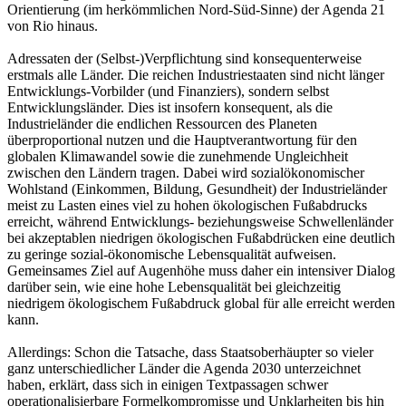
Orientierung (im herkömmlichen Nord-Süd-Sinne) der Agenda 21
von Rio hinaus.
Adressaten der (Selbst-)Verpflichtung sind konsequenterweise
erstmals alle Länder. Die reichen Industriestaaten sind nicht länger
Entwicklungs-Vorbilder (und Finanziers), sondern selbst
Entwicklungsländer. Dies ist insofern konsequent, als die
Industrieländer die endlichen Ressourcen des Planeten
überproportional nutzen und die Hauptverantwortung für den
globalen Klimawandel sowie die zunehmende Ungleichheit
zwischen den Ländern tragen. Dabei wird sozialökonomischer
Wohlstand (Einkommen, Bildung, Gesundheit) der Industrieländer
meist zu Lasten eines viel zu hohen ökologischen Fußabdrucks
erreicht, während Entwicklungs- beziehungsweise Schwellenländer
bei akzeptablen niedrigen ökologischen Fußabdrücken eine deutlich
zu geringe sozial-ökonomische Lebensqualität aufweisen.
Gemeinsames Ziel auf Augenhöhe muss daher ein intensiver Dialog
darüber sein, wie eine hohe Lebensqualität bei gleichzeitig
niedrigem ökologischem Fußabdruck global für alle erreicht werden
kann.
Allerdings: Schon die Tatsache, dass Staatsoberhäupter so vieler
ganz unterschiedlicher Länder die Agenda 2030 unterzeichnet
haben, erklärt, dass sich in einigen Textpassagen schwer
operationalisierbare Formelkompromisse und Unklarheiten bis hin