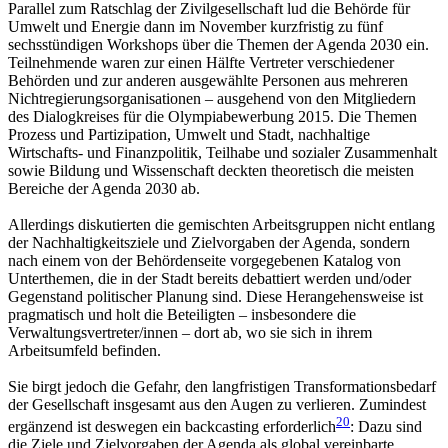
Parallel zum Ratschlag der Zivilgesellschaft lud die Behörde für
Umwelt und Energie dann im November kurzfristig zu fünf
sechsstündigen Workshops über die Themen der Agenda 2030 ein.
Teilnehmende waren zur einen Hälfte Vertreter verschiedener
Behörden und zur anderen ausgewählte Personen aus mehreren
Nichtregierungsorganisationen – ausgehend von den Mitgliedern
des Dialogkreises für die Olympiabewerbung 2015. Die Themen
Prozess und Partizipation, Umwelt und Stadt, nachhaltige
Wirtschafts- und Finanzpolitik, Teilhabe und sozialer Zusammenhalt
sowie Bildung und Wissenschaft deckten theoretisch die meisten
Bereiche der Agenda 2030 ab.
Allerdings diskutierten die gemischten Arbeitsgruppen nicht entlang
der Nachhaltigkeitsziele und Zielvorgaben der Agenda, sondern
nach einem von der Behördenseite vorgegebenen Katalog von
Unterthemen, die in der Stadt bereits debattiert werden und/oder
Gegenstand politischer Planung sind. Diese Herangehensweise ist
pragmatisch und holt die Beteiligten – insbesondere die
Verwaltungsvertreter/innen – dort ab, wo sie sich in ihrem
Arbeitsumfeld befinden.
Sie birgt jedoch die Gefahr, den langfristigen Transformationsbedarf
der Gesellschaft insgesamt aus den Augen zu verlieren. Zumindest
20
ergänzend ist deswegen ein backcasting erforderlich
: Dazu sind
die Ziele und Zielvorgaben der Agenda als global vereinbarte