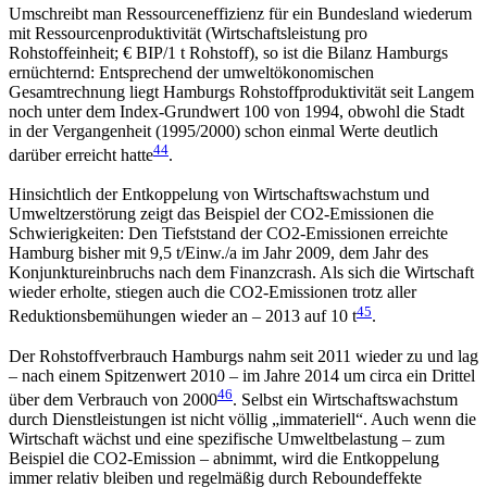
Umschreibt man Ressourceneffizienz für ein Bundesland wiederum
mit Ressourcenproduktivität (Wirtschaftsleistung pro
Rohstoffeinheit; € BIP/1 t Rohstoff), so ist die Bilanz Hamburgs
ernüchternd: Entsprechend der umweltökonomischen
Gesamtrechnung liegt Hamburgs Rohstoffproduktivität seit Langem
noch unter dem Index-Grundwert 100 von 1994, obwohl die Stadt
in der Vergangenheit (1995/2000) schon einmal Werte deutlich
44
darüber erreicht hatte
.
Hinsichtlich der Entkoppelung von Wirtschaftswachstum und
Umweltzerstörung zeigt das Beispiel der CO2-Emissionen die
Schwierigkeiten: Den Tiefststand der CO2-Emissionen erreichte
Hamburg bisher mit 9,5 t/Einw./a im Jahr 2009, dem Jahr des
Konjunktureinbruchs nach dem Finanzcrash. Als sich die Wirtschaft
wieder erholte, stiegen auch die CO2-Emissionen trotz aller
45
Reduktionsbemühungen wieder an – 2013 auf 10 t
.
Der Rohstoffverbrauch Hamburgs nahm seit 2011 wieder zu und lag
– nach einem Spitzenwert 2010 – im Jahre 2014 um circa ein Drittel
46
über dem Verbrauch von 2000
. Selbst ein Wirtschaftswachstum
durch Dienstleistungen ist nicht völlig „immateriell“. Auch wenn die
Wirtschaft wächst und eine spezifische Umweltbelastung – zum
Beispiel die CO2-Emission – abnimmt, wird die Entkoppelung
immer relativ bleiben und regelmäßig durch Reboundeffekte