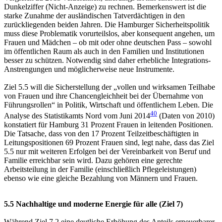
Dunkelziffer (Nicht-Anzeige) zu rechnen. Bemerkenswert ist die
starke Zunahme der ausländischen Tatverdächtigen in den
zurückliegenden beiden Jahren. Die Hamburger Sicherheitspolitik
muss diese Problematik vorurteilslos, aber konsequent angehen, um
Frauen und Mädchen – ob mit oder ohne deutschen Pass – sowohl
im öffentlichen Raum als auch in den Familien und Institutionen
besser zu schützen. Notwendig sind daher erhebliche Integrations-
Anstrengungen und möglicherweise neue Instrumente.
Ziel 5.5 will die Sicherstellung der „vollen und wirksamen Teilhabe
von Frauen und ihre Chancengleichheit bei der Übernahme von
Führungsrollen“ in Politik, Wirtschaft und öffentlichem Leben. Die
40
Analyse des Statistikamts Nord vom Juni 2014
(Daten von 2010)
konstatiert für Hamburg 31 Prozent Frauen in leitenden Positionen.
Die Tatsache, dass von den 17 Prozent Teilzeitbeschäftigten in
Leitungspositionen 69 Prozent Frauen sind, legt nahe, dass das Ziel
5.5 nur mit weiteren Erfolgen bei der Vereinbarkeit von Beruf und
Familie erreichbar sein wird. Dazu gehören eine gerechte
Arbeitsteilung in der Familie (einschließlich Pflegeleistungen)
ebenso wie eine gleiche Bezahlung von Männern und Frauen.
5.5 Nachhaltige und moderne Energie für alle (Ziel 7)
Während Ziel 7.2 eine deutliche Erhöhung des Anteils erneuerbarer