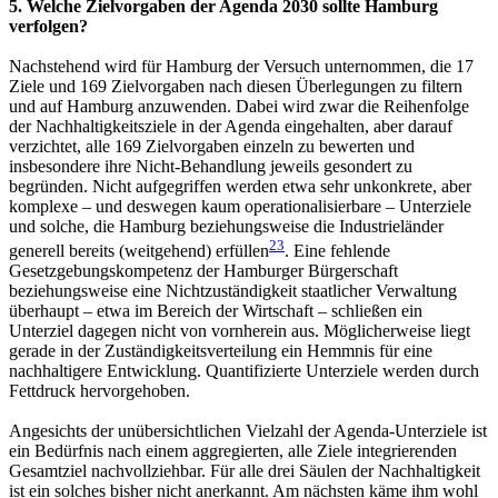
5. Welche Zielvorgaben der Agenda 2030 sollte Hamburg
verfolgen?
Nachstehend wird für Hamburg der Versuch unternommen, die 17
Ziele und 169 Zielvorgaben nach diesen Überlegungen zu filtern
und auf Hamburg anzuwenden. Dabei wird zwar die Reihenfolge
der Nachhaltigkeitsziele in der Agenda eingehalten, aber darauf
verzichtet, alle 169 Zielvorgaben einzeln zu bewerten und
insbesondere ihre Nicht-Behandlung jeweils gesondert zu
begründen. Nicht aufgegriffen werden etwa sehr unkonkrete, aber
komplexe – und deswegen kaum operationalisierbare – Unterziele
und solche, die Hamburg beziehungsweise die Industrieländer
23
generell bereits (weitgehend) erfüllen
. Eine fehlende
Gesetzgebungskompetenz der Hamburger Bürgerschaft
beziehungsweise eine Nichtzuständigkeit staatlicher Verwaltung
überhaupt – etwa im Bereich der Wirtschaft – schließen ein
Unterziel dagegen nicht von vornherein aus. Möglicherweise liegt
gerade in der Zuständigkeitsverteilung ein Hemmnis für eine
nachhaltigere Entwicklung. Quantifizierte Unterziele werden durch
Fettdruck hervorgehoben.
Angesichts der unübersichtlichen Vielzahl der Agenda-Unterziele ist
ein Bedürfnis nach einem aggregierten, alle Ziele integrierenden
Gesamtziel nachvollziehbar. Für alle drei Säulen der Nachhaltigkeit
ist ein solches bisher nicht anerkannt. Am nächsten käme ihm wohl