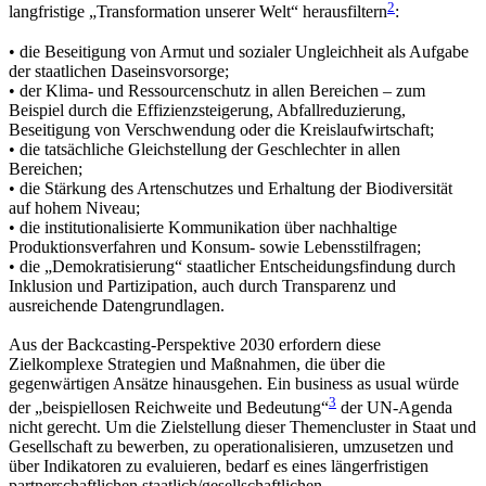
2
langfristige „Transformation unserer Welt“ herausfiltern
:
• die Beseitigung von Armut und sozialer Ungleichheit als Aufgabe
der staatlichen Daseinsvorsorge;
• der Klima- und Ressourcenschutz in allen Bereichen – zum
Beispiel durch die Effizienzsteigerung, Abfallreduzierung,
Beseitigung von Verschwendung oder die Kreislaufwirtschaft;
• die tatsächliche Gleichstellung der Geschlechter in allen
Bereichen;
• die Stärkung des Artenschutzes und Erhaltung der Biodiversität
auf hohem Niveau;
• die institutionalisierte Kommunikation über nachhaltige
Produktionsverfahren und Konsum- sowie Lebensstilfragen;
• die „Demokratisierung“ staatlicher Entscheidungsfindung durch
Inklusion und Partizipation, auch durch Transparenz und
ausreichende Datengrundlagen.
Aus der Backcasting-Perspektive 2030 erfordern diese
Zielkomplexe Strategien und Maßnahmen, die über die
gegenwärtigen Ansätze hinausgehen. Ein business as usual würde
3
der „beispiellosen Reichweite und Bedeutung“
der UN-Agenda
nicht gerecht. Um die Zielstellung dieser Themencluster in Staat und
Gesellschaft zu bewerben, zu operationalisieren, umzusetzen und
über Indikatoren zu evaluieren, bedarf es eines längerfristigen
partnerschaftlichen staatlich/gesellschaftlichen