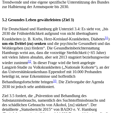
Trendwende und eine eigene spezifische Unterstützung des Bundes
zur Halbierung der Armutsquote bis 2030.
5.2 Gesundes Leben gewährleisten (Ziel 3)
Für Deutschland und Hamburg gilt Unterziel 3.4: Es sieht vor, „bis
2030 die Frühsterblichkeit aufgrund von nicht übertragbaren
31
Krankheiten (z. B. Krebs, Herz-Kreislauf-Krankheiten, Diabetes
)
um ein Drittel (zu) senken
und die psychische Gesundheit und das
Wohlergeben (zu) fördern“. Die Gesundheitsberichterstattung
Hamburgs weist aus, dass die vorzeitige Sterblichkeit (<65 Jahre)
seit vielen Jahren abnahm, aber seit 2013 stagniert beziehungsweise
32
wieder zunimmt
. In dieser Frage wird die breit angelegte
Langzeit-Studie zu Volkskrankheiten („Nationale Kohorte“), an der
das Universitätskrankenhaus Eppendorf mit 10.000 Probanden
beteiligt ist, neue Erkenntnisse und hoffentlich
33
Behandlungsfortschritte bringen
. Die Zielvorgabe der Agenda
2030 ist jedoch sehr ambitioniert.
Ziel 3.5 fordert, die „Prävention und Behandlung des
Substanzmissbrauchs, namentlich des Suchtstoffmissbrauchs und
des schädlichen Gebrauchs von Alkohol, [zu] stärken“. Der
detaillierte „Statusbericht 2015“ von BADO e. V. Hamburg