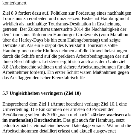
konterkariert.
Ziel 8.9 fordert dazu auf, Politiken zur Förderung eines nachhaltigen
Tourismus zu erarbeiten und umzusetzen. Bisher ist Hamburg nicht
wirklich als nachhaltige Tourismus-Destination in Erscheinung
getreten. Der Zukunftsrat untersuchte 2014 die Nachhaltigkeit der
den Tourismus fördernden Hamburger Großevents (vom Marathon
über die Harley-Days bis hin zum Hafengeburtstag) und zeigte
Defizite auf. Als ein Hotspot des Kreuzfahrt-Tourismus sollte
Hamburg noch mehr Einfluss nehmen auf die Umweltbelastungen
durch die Schiffe und auf die prekären Arbeitsbedingungen der auf
ihnen Beschäftigten. Letzteres ergibt sich auch aus dem Unterziel
8.8 (Arbeitsrechte schützen und sichere Arbeitsumgebungen für alle
Arbeitnehmer fördern). Ein erster Schritt wären Maßnahmen gegen
das Ausflaggen deutscher Kreuzfahrtschiffe.
5.7 Ungleichheiten verringern (Ziel 10)
Entsprechend dem Ziel 1 (Armut beenden) verlangt Ziel 10.1 eine
Umverteilung: Die Einkommen der ärmsten 40 Prozent der
Bevölkerung sollen bis 2030 „nach und nach“
stärker wachsen als
im (nationalen) Durchschnitt
. Das gilt auch für Hamburg, setzt
jedoch zunächst einmal eine bessere Datenlage voraus. Während die
Arbeitseinkommen detailliert erfasst und aktuell ausgewertet