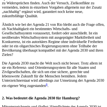
zu Widersprüchen finden. Auch der Versuch, Zielkonflikte zu
vermeiden, indem in einzelnen Vorgaben allgemein nur der Zusatz
„nachhaltig“ ergänzt wird, garantiert noch keine neue,
zukunftsfähige Qualität.
Ähnlich wie bei der Agenda 21 von Rio bleibt auch die Frage offen,
ob Nachhaltigkeit ein bestimmtes Wirtschafts- und
Gesellschaftssystem voraussetzt, fordert oder ausschließt. Ist ein
neoliberales Wirtschaftssystem mit ausgeprägter Marktfreiheit und
Konkurrenz, ist ein autoritäres Regime ohne individuelle Freiheiten
oder ist ein oligarchisches Regierungssystem ohne Teilhabe der
Bevölkerung überhaupt kompatibel mit der Agenda 2030 und ihren
Zielen?
Die Agenda 2030 macht die Welt noch nicht besser. Trotz allem ist
sie ein Referenz- und Orientierungssystem für alle Staaten und
Zivilgesellschaften, die sich um eine sichere, gerechte und
lebenswerte Zukunft für die Menschen bemühen. Jedem
Unterzeichnerstaat wird allerdings zur Umsetzung der Agenda 2030
6
ein eigener Weg zugestanden
.
2. Was bedeutet die Agenda 2030 für Hamburg?
Mitunterzeichnerin und (Selbst-)Verpflichtete der Agenda 2030 ist