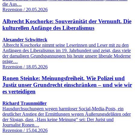
die Aus…
Rezension / 20.05.2026
Albrecht Koschorke: Souveränität der Vernunft. Die
kulturellen Anfänge des Liberalismus
Alexander Schwitteck
Albrecht Koschorke nimmt seine Leserinnen und Leser mit zu den
Anfängen des Liberalismus im 19. Jahrhundert und zeigt, dass viele
der damaligen Grundspannungen bis heute unsere liberale Moderne
präge…
Rezension / 18.05.2026
Ronen Steinke: Meinungsfreiheit. Wie Polizei und
Justiz unser Grundrecht einschränken – und wie wir
es verteidigen
Richard Traunmüller
Hausdurchsuchungen wegen harmloser Social-Media-Posts, ein
deutlicher Anstieg der Ermittlungen wegen Äußerungsdelikten oder
der Slogan, dass „Hass keine Meinung“ sei: Der Jurist und
Journalist Ronen…
Rezension / 15.04.2026