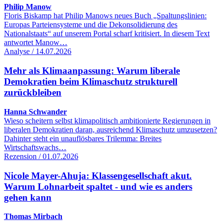
Philip Manow
Floris Biskamp hat Philip Manows neues Buch „Spaltungslinien:
Europas Parteiensysteme und die Dekonsolidierung des
Nationalstaats“ auf unserem Portal scharf kritisiert. In diesem Text
antwortet Manow…
Analyse / 14.07.2026
Mehr als Klimaanpassung: Warum liberale
Demokratien beim Klimaschutz strukturell
zurückbleiben
Hanna Schwander
Wieso scheitern selbst klimapolitisch ambitionierte Regierungen in
liberalen Demokratien daran, ausreichend Klimaschutz umzusetzen?
Dahinter steht ein unauflösbares Trilemma: Breites
Wirtschaftswachs…
Rezension / 01.07.2026
Nicole Mayer-Ahuja: Klassengesellschaft akut.
Warum Lohnarbeit spaltet - und wie es anders
gehen kann
Thomas Mirbach