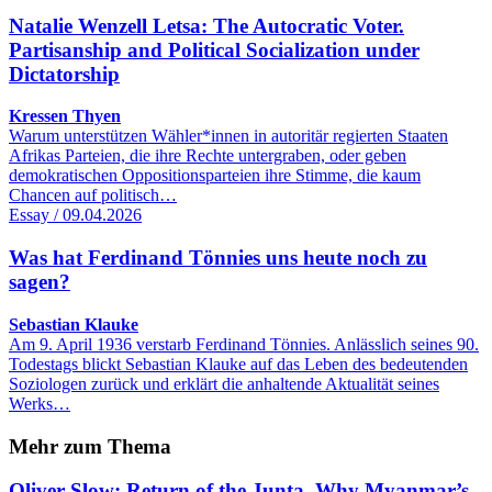
Natalie Wenzell Letsa: The Autocratic Voter.
Partisanship and Political Socialization under
Dictatorship
Kressen Thyen
Warum unterstützen Wähler*innen in autoritär regierten Staaten
Afrikas Parteien, die ihre Rechte untergraben, oder geben
demokratischen Oppositionsparteien ihre Stimme, die kaum
Chancen auf politisch…
Essay / 09.04.2026
Was hat Ferdinand Tönnies uns heute noch zu
sagen?
Sebastian Klauke
Am 9. April 1936 verstarb Ferdinand Tönnies. Anlässlich seines 90.
Todestags blickt Sebastian Klauke auf das Leben des bedeutenden
Soziologen zurück und erklärt die anhaltende Aktualität seines
Werks…
Mehr zum Thema
Oliver Slow: Return of the Junta. Why Myanmar’s