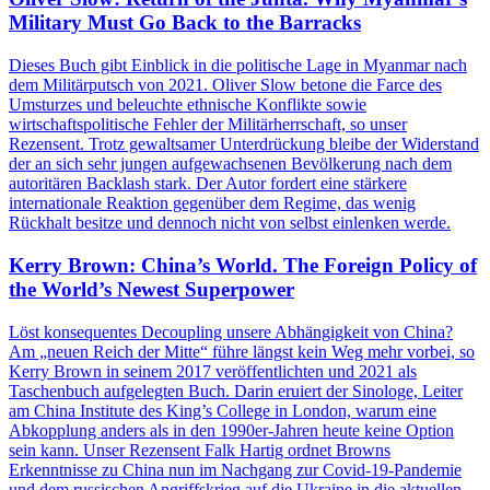
Military Must Go Back to the Barracks
Dieses Buch gibt Einblick in die politische Lage in Myanmar nach
dem Militärputsch von 2021. Oliver Slow betone die Farce des
Umsturzes und beleuchte ethnische Konflikte sowie
wirtschaftspolitische Fehler der Militärherrschaft, so unser
Rezensent. Trotz gewaltsamer Unterdrückung bleibe der Widerstand
der an sich sehr jungen aufgewachsenen Bevölkerung nach dem
autoritären Backlash stark. Der Autor fordert eine stärkere
internationale Reaktion gegenüber dem Regime, das wenig
Rückhalt besitze und dennoch nicht von selbst einlenken werde.
Kerry Brown: China’s World. The Foreign Policy of
the World’s Newest Superpower
Löst konsequentes Decoupling unsere Abhängigkeit von China?
Am „neuen Reich der Mitte“ führe längst kein Weg mehr vorbei, so
Kerry Brown in seinem 2017 veröffentlichten und 2021 als
Taschenbuch aufgelegten Buch. Darin eruiert der Sinologe, Leiter
am China Institute des King’s College in London, warum eine
Abkopplung anders als in den 1990er-Jahren heute keine Option
sein kann. Unser Rezensent Falk Hartig ordnet Browns
Erkenntnisse zu China nun im Nachgang zur Covid-19-Pandemie
und dem russischen Angriffskrieg auf die Ukraine in die aktuellen