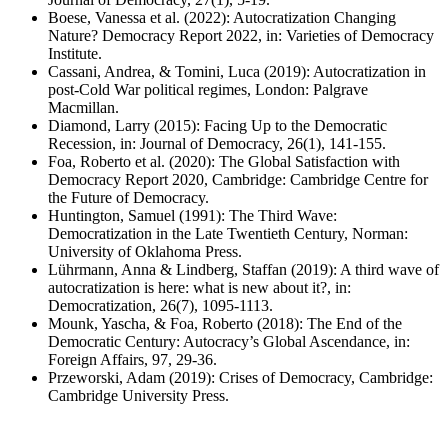
Boese, Vanessa et al. (2022): Autocratization Changing
Nature? Democracy Report 2022, in: Varieties of Democracy
Institute.
Cassani, Andrea, & Tomini, Luca (2019): Autocratization in
post-Cold War political regimes, London: Palgrave
Macmillan.
Diamond, Larry (2015): Facing Up to the Democratic
Recession, in: Journal of Democracy, 26(1), 141-155.
Foa, Roberto et al. (2020): The Global Satisfaction with
Democracy Report 2020, Cambridge: Cambridge Centre for
the Future of Democracy.
Huntington, Samuel (1991): The Third Wave:
Democratization in the Late Twentieth Century, Norman:
University of Oklahoma Press.
Lührmann, Anna & Lindberg, Staffan (2019): A third wave of
autocratization is here: what is new about it?, in:
Democratization, 26(7), 1095-1113.
Mounk, Yascha, & Foa, Roberto (2018): The End of the
Democratic Century: Autocracy’s Global Ascendance, in:
Foreign Affairs, 97, 29-36.
Przeworski, Adam (2019): Crises of Democracy, Cambridge:
Cambridge University Press.