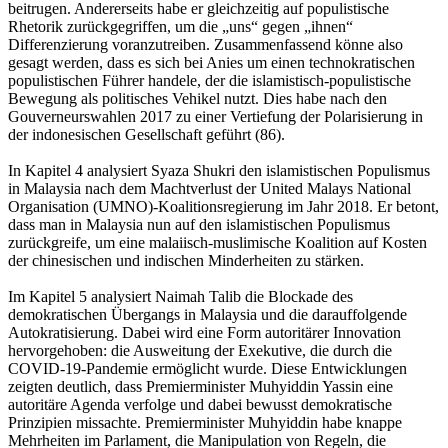
beitrugen. Andererseits habe er gleichzeitig auf populistische
Rhetorik zurückgegriffen, um die „uns“ gegen „ihnen“
Differenzierung voranzutreiben. Zusammenfassend könne also
gesagt werden, dass es sich bei Anies um einen technokratischen
populistischen Führer handele, der die islamistisch-populistische
Bewegung als politisches Vehikel nutzt. Dies habe nach den
Gouverneurswahlen 2017 zu einer Vertiefung der Polarisierung in
der indonesischen Gesellschaft geführt (86).
In Kapitel 4 analysiert Syaza Shukri den islamistischen Populismus
in Malaysia nach dem Machtverlust der United Malays National
Organisation (UMNO)-Koalitionsregierung im Jahr 2018. Er betont,
dass man in Malaysia nun auf den islamistischen Populismus
zurückgreife, um eine malaiisch-muslimische Koalition auf Kosten
der chinesischen und indischen Minderheiten zu stärken.
Im Kapitel 5 analysiert Naimah Talib die Blockade des
demokratischen Übergangs in Malaysia und die darauffolgende
Autokratisierung. Dabei wird eine Form autoritärer Innovation
hervorgehoben: die Ausweitung der Exekutive, die durch die
COVID-19-Pandemie ermöglicht wurde. Diese Entwicklungen
zeigten deutlich, dass Premierminister Muhyiddin Yassin eine
autoritäre Agenda verfolge und dabei bewusst demokratische
Prinzipien missachte. Premierminister Muhyiddin habe knappe
Mehrheiten im Parlament, die Manipulation von Regeln, die