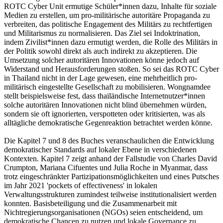
ROTC Cyber Unit ermutige Schüler*innen dazu, Inhalte für soziale
Medien zu erstellen, um pro-militärische autoritäre Propaganda zu
verbreiten, das politische Engagement des Militärs zu rechtfertigen
und Militarismus zu normalisieren. Das Ziel sei Indoktrination,
indem Zivilist*innen dazu ermutigt werden, die Rolle des Militärs in
der Politik sowohl direkt als auch indirekt zu akzeptieren. Die
Umsetzung solcher autoritären Innovationen könne jedoch auf
Widerstand und Herausforderungen stoßen. So sei das ROTC Cyber
in Thailand nicht in der Lage gewesen, eine mehrheitlich pro-
militärisch eingestellte Gesellschaft zu mobilisieren. Wongnamdee
stellt beispielsweise fest, dass thailändische Internetnutzer*innen
solche autoritären Innovationen nicht blind übernehmen würden,
sondern sie oft ignorierten, verspotteten oder kritisierten, was als
alltägliche demokratische Gegenreaktion betrachtet werden könne.
Die Kapitel 7 und 8 des Buches veranschaulichen die Entwicklung
demokratischer Standards auf lokaler Ebene in verschiedenen
Kontexten. Kapitel 7 zeigt anhand der Fallstudie von Charles David
Crumpton, Mariana Cifuentes und Julia Roche in Myanmar, dass
trotz eingeschränkter Partizipationsmöglichkeiten und eines Putsches
im Jahr 2021 'pockets of effectiveness' in lokalen
Verwaltungsstrukturen zumindest teilweise institutionalisiert werden
konnten. Basisbeteiligung und die Zusammenarbeit mit
Nichtregierungsorganisationen (NGOs) seien entscheidend, um
demokratische Chancen zu nutzen und lokale Governance zu