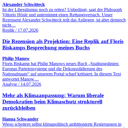
Alexander Schwitteck
Ist der Liberalismus noch zu retten? Unbedingt, sagt der Philosoph
Vittorio Hösle und unternimmt einen Rettungsversuch. Unser
Rezensent Alexander Schwitteck teilt das Anliegen, ist aber dennoch
nicht…
Replik / 17.07.2026
Die Rezension als Projektion: Eine Replik auf Floris
Biskamps Besprechung meines Buchs
Philip Manow
Floris Biskamp hat Philip Manows neues Buch „Spaltungslinien:
Europas Parteiensysteme und die Dekonsolidierung des
Nationalstaats“ auf unserem Portal scharf kritisiert. In diesem Text
antwortet Manow…
Analyse / 14.07.2026
Mehr als Klimaanpassung: Warum liberale
Demokratien beim Klimaschutz strukturell
zurückbleiben
Hanna Schwander
Wieso scheitern selbst klimapolitisch ambitionierte Regierungen in