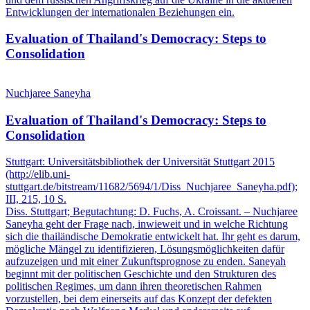
Entwicklungen der internationalen Beziehungen ein.
Evaluation of Thailand's Democracy: Steps to
Consolidation
Nuchjaree Saneyha
Evaluation of Thailand's Democracy: Steps to
Consolidation
Stuttgart:
Universitätsbibliothek der Universität Stuttgart
2015
(http://elib.uni-
stuttgart.de/bitstream/11682/5694/1/Diss_Nuchjaree_Saneyha.pdf)
;
III, 215, 10 S.
Diss. Stuttgart; Begutachtung: D. Fuchs, A. Croissant. – Nuchjaree
Saneyha geht der Frage nach, inwieweit und in welche Richtung
sich die thailändische Demokratie entwickelt hat. Ihr geht es darum,
mögliche Mängel zu identifizieren, Lösungsmöglichkeiten dafür
aufzuzeigen und mit einer Zukunftsprognose zu enden. Saneyah
beginnt mit der politischen Geschichte und den Strukturen des
politischen Regimes, um dann ihren theoretischen Rahmen
vorzustellen, bei dem einerseits auf das Konzept der defekten