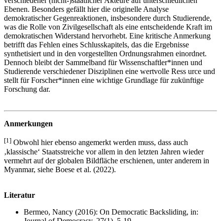
verschiedener (nicht-)staatlicher Akteure auf unterschiedlichen
Ebenen. Besonders gefällt hier die originelle Analyse
demokratischer Gegenreaktionen, insbesondere durch Studierende,
was die Rolle von Zivilgesellschaft als eine entscheidende Kraft im
demokratischen Widerstand hervorhebt. Eine kritische Anmerkung
betrifft das Fehlen eines Schlusskapitels, das die Ergebnisse
synthetisiert und in den vorgestellten Ordnungsrahmen einordnet.
Dennoch bleibt der Sammelband für Wissenschaftler*innen und
Studierende verschiedener Disziplinen eine wertvolle Ress urce und
stellt für Forscher*innen eine wichtige Grundlage für zukünftige
Forschung dar.
Anmerkungen
[1]
Obwohl hier ebenso angemerkt werden muss, dass auch
‚klassische‘ Staatsstreiche vor allem in den letzten Jahren wieder
vermehrt auf der globalen Bildfläche erschienen, unter anderem in
Myanmar, siehe Boese et al. (2022).
Literatur
Bermeo, Nancy (2016): On Democratic Backsliding, in:
Journal of Democracy, 27(1), 5-19.