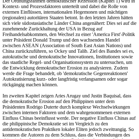
Der Ordnungsrahmen demokratischer Rezession (Kapitel 1) wird in
Kontext- und Prozessfaktoren unterteilt und dabei die Rolle von
externen Einflüssen, internationalen Hegemonen und mächtigen
(regionalen) autoritären Staaten betont. In den letzten Jahren hätten
sich viele südostasiatische Länder China angenähert: Dies sei auf die
zunehmende Zurückhaltung der USA in Bezug auf
Freihandelsabkommen, den Wechsel zu einer 'America First'-Politik
unter Präsident Donald Trump und den wachsenden Handel
zwischen ASEAN (Association of South East Asian Nations) und
China zurückzuführen, so Ockey und Talib. Ziel des Bandes sei es,
autokratische und demokratische Innovationen, Institutionen sowie
das staatliche Regel- und Organisationssystem zu untersuchen, um
die Entwicklung demokratischer Erosion zu analysieren. Zudem
werde die Frage behandelt, ob 'demokratische Gegenreaktionen'
Autokratisierung kurz- oder langfristig verlangsamen oder sogar
rückgängig machen können.
Im zweiten Kapitel zeigen Aries Arugay und Justin Baquisal, dass
die demokratische Erosion auf den Philippinen unter dem
Präsidenten Rodrigo Duterte durch komplexe Wechselwirkungen
zwischen internen Faktoren und dem wahrgenommenen externen
Einfluss Chinas beeinflusst werde. Der negative Einfluss Chinas auf
die philippinische Demokratie sei im Vergleich zu den
antidemokratischen Praktiken lokaler Eliten jedoch zweitrangig. So
kommen die Autoren zu dem Schluss, dass die Verbindungen des