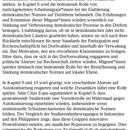
stärken. In Kapitel 8 wird die bedeutende Rolle von
zurückgekehrten Arbeitsmigrant*innen bei der Etablierung
demokratischer Normen auf Dorfebene behandelt. Die Erfahrungen
und Kenntnisse dieser Migrant*innen würden wesentlich zur
Stärkung und Verbesserung demokratischer Prozesse in den Dörfern
beitragen. Unabhängig davon, ob sie in demokratischen oder nicht-
demokratischen Ländern gearbeitet haben, setzten sie sich nach ihrer
Rückkehr entschlossen für neue Standards der Partizipation und
Rechenschaftspflicht bei Dorfwahlen und innerhalb der Verwaltung
ein. Ihre Motivation, den neu erworbenen Klassenstatus zu festigen,
führe dazu, dass sie sich in der Dorfverwaltung engagieren und
politische Akteure zur Rechenschaft ziehen würden. Migrant*innen
spielten demnach eine bedeutende Rolle bei der Beeinflussung und
Stärkung demokratischer Normen auf lokaler Ebene.
In Kapitel 9 und 10 wird gezeigt, wie verschiedene Akteure auf
Autokratisierung reagieren und welche Dynamiken dabei eine Rolle
spielen. Juhn Chris Espia argumentiert in Kapitel 9, dass
protestierende Studierende eine Vorreiterrolle im Widerstand gegen
Autokratisierung einnehmen würden, insbesondere wenn
institutionelle Schutzmechanismen für demokratische Normen
fehlten. Der Vergleich der Studierendenbewegungen in Indonesien
und den Philippinen zeige, dass diese Gruppen innovative
Protestformen nutzten, um staatlicher Repression zu begegnen. Dies
unterstreiche die Bedeutung von Zivilgesellschaft als entscheidende