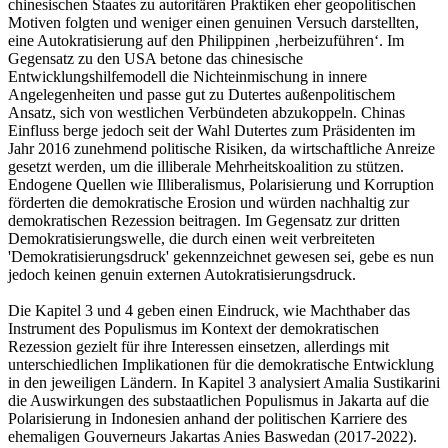
chinesischen Staates zu autoritären Praktiken eher geopolitischen
Motiven folgten und weniger einen genuinen Versuch darstellten,
eine Autokratisierung auf den Philippinen ‚herbeizuführen‘. Im
Gegensatz zu den USA betone das chinesische
Entwicklungshilfemodell die Nichteinmischung in innere
Angelegenheiten und passe gut zu Dutertes außenpolitischem
Ansatz, sich von westlichen Verbündeten abzukoppeln. Chinas
Einfluss berge jedoch seit der Wahl Dutertes zum Präsidenten im
Jahr 2016 zunehmend politische Risiken, da wirtschaftliche Anreize
gesetzt werden, um die illiberale Mehrheitskoalition zu stützen.
Endogene Quellen wie Illiberalismus, Polarisierung und Korruption
förderten die demokratische Erosion und würden nachhaltig zur
demokratischen Rezession beitragen. Im Gegensatz zur dritten
Demokratisierungswelle, die durch einen weit verbreiteten
'Demokratisierungsdruck' gekennzeichnet gewesen sei, gebe es nun
jedoch keinen genuin externen Autokratisierungsdruck.
Die Kapitel 3 und 4 geben einen Eindruck, wie Machthaber das
Instrument des Populismus im Kontext der demokratischen
Rezession gezielt für ihre Interessen einsetzen, allerdings mit
unterschiedlichen Implikationen für die demokratische Entwicklung
in den jeweiligen Ländern. In Kapitel 3 analysiert Amalia Sustikarini
die Auswirkungen des substaatlichen Populismus in Jakarta auf die
Polarisierung in Indonesien anhand der politischen Karriere des
ehemaligen Gouverneurs Jakartas Anies Baswedan (2017-2022).