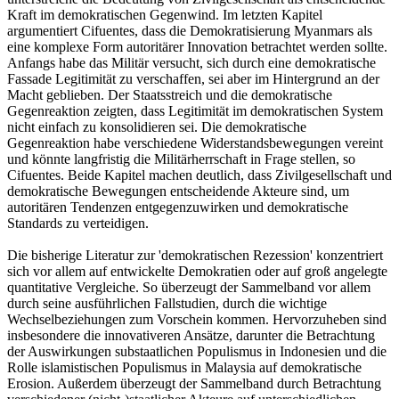
Kraft im demokratischen Gegenwind. Im letzten Kapitel
argumentiert Cifuentes, dass die Demokratisierung Myanmars als
eine komplexe Form autoritärer Innovation betrachtet werden sollte.
Anfangs habe das Militär versucht, sich durch eine demokratische
Fassade Legitimität zu verschaffen, sei aber im Hintergrund an der
Macht geblieben. Der Staatsstreich und die demokratische
Gegenreaktion zeigten, dass Legitimität im demokratischen System
nicht einfach zu konsolidieren sei. Die demokratische
Gegenreaktion habe verschiedene Widerstandsbewegungen vereint
und könnte langfristig die Militärherrschaft in Frage stellen, so
Cifuentes. Beide Kapitel machen deutlich, dass Zivilgesellschaft und
demokratische Bewegungen entscheidende Akteure sind, um
autoritären Tendenzen entgegenzuwirken und demokratische
Standards zu verteidigen.
Die bisherige Literatur zur 'demokratischen Rezession' konzentriert
sich vor allem auf entwickelte Demokratien oder auf groß angelegte
quantitative Vergleiche. So überzeugt der Sammelband vor allem
durch seine ausführlichen Fallstudien, durch die wichtige
Wechselbeziehungen zum Vorschein kommen. Hervorzuheben sind
insbesondere die innovativeren Ansätze, darunter die Betrachtung
der Auswirkungen substaatlichen Populismus in Indonesien und die
Rolle islamistischen Populismus in Malaysia auf demokratische
Erosion. Außerdem überzeugt der Sammelband durch Betrachtung