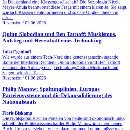
Ist Deutschland eine Klassengesellschaft? Die Soziologin Nicole
Mayer-Ahuja beantwortet diese Frage mit einem klaren Ja. Sie zeigt,
wie sich Klassen heute formieren und soziale Ungleichheiten in
der…
Rezension / 03.06.2026
Quinn Slobodian und Ben Tarnoff: Muskismus.
Aufstieg und Herrschaft eines Technoking
Julia Egenhoff
Wie wurde aus einem Tech-Nerd eine kettensägenschwingende
Ikone der libertären Rechten? Quinn Slobodian und Ben Tarnoff
zeichnen den Aufstieg des „Technokings“ Elon Musk nach und
zeigen, wie sich Tec…
Rezension / 01.06.2026
Philip Manow: Spaltungslinien. Europas
Parteiensysteme und die Dekonsolidierung des
Nationalstaats
Floris Biskamp
Die rechtspopulistischen Parteien von heute sind ökonomisch links,
schreibt der Politikwissenschaftler Philip Manow in seinem neuen
Buch. Um zu verstehen, wie es dazu kommen konnte, müsse man