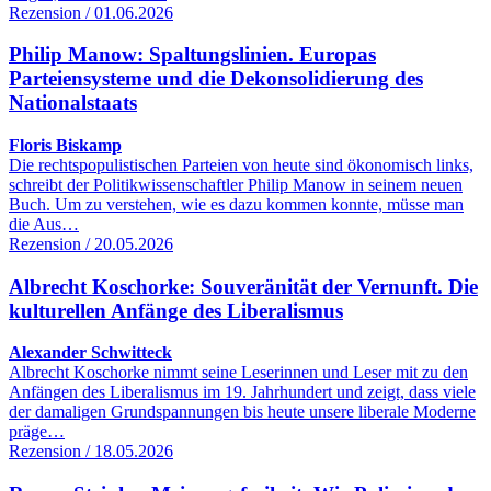
Rezension / 01.06.2026
Philip Manow: Spaltungslinien. Europas
Parteiensysteme und die Dekonsolidierung des
Nationalstaats
Floris Biskamp
Die rechtspopulistischen Parteien von heute sind ökonomisch links,
schreibt der Politikwissenschaftler Philip Manow in seinem neuen
Buch. Um zu verstehen, wie es dazu kommen konnte, müsse man
die Aus…
Rezension / 20.05.2026
Albrecht Koschorke: Souveränität der Vernunft. Die
kulturellen Anfänge des Liberalismus
Alexander Schwitteck
Albrecht Koschorke nimmt seine Leserinnen und Leser mit zu den
Anfängen des Liberalismus im 19. Jahrhundert und zeigt, dass viele
der damaligen Grundspannungen bis heute unsere liberale Moderne
präge…
Rezension / 18.05.2026