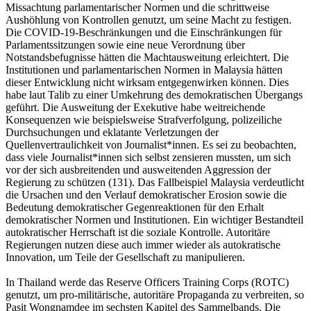
Missachtung parlamentarischer Normen und die schrittweise
Aushöhlung von Kontrollen genutzt, um seine Macht zu festigen.
Die COVID-19-Beschränkungen und die Einschränkungen für
Parlamentssitzungen sowie eine neue Verordnung über
Notstandsbefugnisse hätten die Machtausweitung erleichtert. Die
Institutionen und parlamentarischen Normen in Malaysia hätten
dieser Entwicklung nicht wirksam entgegenwirken können. Dies
habe laut Talib zu einer Umkehrung des demokratischen Übergangs
geführt. Die Ausweitung der Exekutive habe weitreichende
Konsequenzen wie beispielsweise Strafverfolgung, polizeiliche
Durchsuchungen und eklatante Verletzungen der
Quellenvertraulichkeit von Journalist*innen. Es sei zu beobachten,
dass viele Journalist*innen sich selbst zensieren mussten, um sich
vor der sich ausbreitenden und ausweitenden Aggression der
Regierung zu schützen (131). Das Fallbeispiel Malaysia verdeutlicht
die Ursachen und den Verlauf demokratischer Erosion sowie die
Bedeutung demokratischer Gegenreaktionen für den Erhalt
demokratischer Normen und Institutionen. Ein wichtiger Bestandteil
autokratischer Herrschaft ist die soziale Kontrolle. Autoritäre
Regierungen nutzen diese auch immer wieder als autokratische
Innovation, um Teile der Gesellschaft zu manipulieren.
In Thailand werde das Reserve Officers Training Corps (ROTC)
genutzt, um pro-militärische, autoritäre Propaganda zu verbreiten, so
Pasit Wongnamdee im sechsten Kapitel des Sammelbands. Die