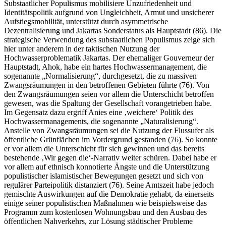
Substaatlicher Populismus mobilisiere Unzufriedenheit und
Identitätspolitik aufgrund von Ungleichheit, Armut und unsicherer
Aufstiegsmobilität, unterstützt durch asymmetrische
Dezentralisierung und Jakartas Sonderstatus als Hauptstadt (86). Die
strategische Verwendung des substaatlichen Populismus zeige sich
hier unter anderem in der taktischen Nutzung der
Hochwasserproblematik Jakartas. Der ehemaliger Gouverneur der
Hauptstadt, Ahok, habe ein hartes Hochwassermanagement, die
sogenannte „Normalisierung“, durchgesetzt, die zu massiven
Zwangsräumungen in den betroffenen Gebieten führte (76). Von
den Zwangsräumungen seien vor allem die Unterschicht betroffen
gewesen, was die Spaltung der Gesellschaft vorangetrieben habe.
Im Gegensatz dazu ergriff Anies eine ‚weichere‘ Politik des
Hochwassermanagements, die sogenannte „Naturalisierung“.
Anstelle von Zwangsräumungen sei die Nutzung der Flussufer als
öffentliche Grünflächen im Vordergrund gestanden (76). So konnte
er vor allem die Unterschicht für sich gewinnen und das bereits
bestehende ‚Wir gegen die‘-Narrativ weiter schüren. Dabei habe er
vor allem auf ethnisch konnotierte Ängste und die Unterstützung
populistischer islamistischer Bewegungen gesetzt und sich von
regulärer Parteipolitik distanziert (76). Seine Amtszeit habe jedoch
gemischte Auswirkungen auf die Demokratie gehabt, da einerseits
einige seiner populistischen Maßnahmen wie beispielsweise das
Programm zum kostenlosen Wohnungsbau und den Ausbau des
öffentlichen Nahverkehrs, zur Lösung städtischer Probleme