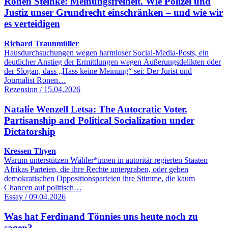
Ronen Steinke: Meinungsfreiheit. Wie Polizei und
Justiz unser Grundrecht einschränken – und wie wir
es verteidigen
Richard Traunmüller
Hausdurchsuchungen wegen harmloser Social-Media-Posts, ein
deutlicher Anstieg der Ermittlungen wegen Äußerungsdelikten oder
der Slogan, dass „Hass keine Meinung“ sei: Der Jurist und
Journalist Ronen…
Rezension / 15.04.2026
Natalie Wenzell Letsa: The Autocratic Voter.
Partisanship and Political Socialization under
Dictatorship
Kressen Thyen
Warum unterstützen Wähler*innen in autoritär regierten Staaten
Afrikas Parteien, die ihre Rechte untergraben, oder geben
demokratischen Oppositionsparteien ihre Stimme, die kaum
Chancen auf politisch…
Essay / 09.04.2026
Was hat Ferdinand Tönnies uns heute noch zu
sagen?