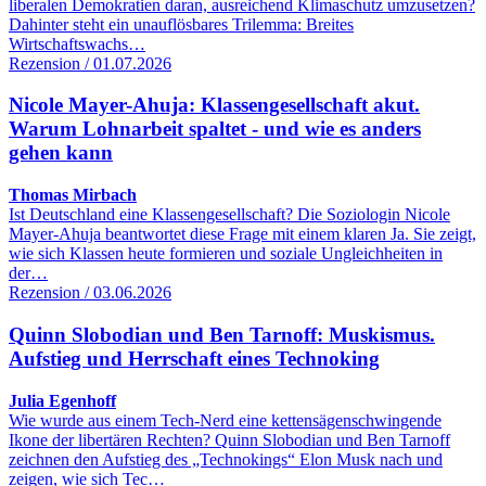
liberalen Demokratien daran, ausreichend Klimaschutz umzusetzen?
Dahinter steht ein unauflösbares Trilemma: Breites
Wirtschaftswachs…
Rezension / 01.07.2026
Nicole Mayer-Ahuja: Klassengesellschaft akut.
Warum Lohnarbeit spaltet - und wie es anders
gehen kann
Thomas Mirbach
Ist Deutschland eine Klassengesellschaft? Die Soziologin Nicole
Mayer-Ahuja beantwortet diese Frage mit einem klaren Ja. Sie zeigt,
wie sich Klassen heute formieren und soziale Ungleichheiten in
der…
Rezension / 03.06.2026
Quinn Slobodian und Ben Tarnoff: Muskismus.
Aufstieg und Herrschaft eines Technoking
Julia Egenhoff
Wie wurde aus einem Tech-Nerd eine kettensägenschwingende
Ikone der libertären Rechten? Quinn Slobodian und Ben Tarnoff
zeichnen den Aufstieg des „Technokings“ Elon Musk nach und
zeigen, wie sich Tec…