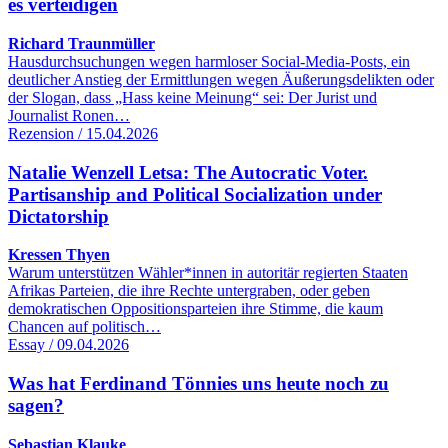
es verteidigen
Richard Traunmüller
Hausdurchsuchungen wegen harmloser Social-Media-Posts, ein
deutlicher Anstieg der Ermittlungen wegen Äußerungsdelikten oder
der Slogan, dass „Hass keine Meinung“ sei: Der Jurist und
Journalist Ronen…
Rezension / 15.04.2026
Natalie Wenzell Letsa: The Autocratic Voter.
Partisanship and Political Socialization under
Dictatorship
Kressen Thyen
Warum unterstützen Wähler*innen in autoritär regierten Staaten
Afrikas Parteien, die ihre Rechte untergraben, oder geben
demokratischen Oppositionsparteien ihre Stimme, die kaum
Chancen auf politisch…
Essay / 09.04.2026
Was hat Ferdinand Tönnies uns heute noch zu
sagen?
Sebastian Klauke