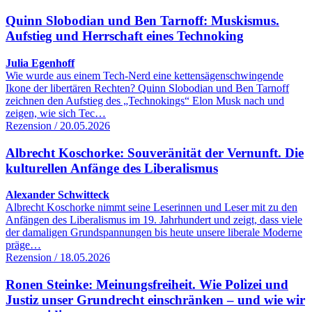
Quinn Slobodian und Ben Tarnoff: Muskismus.
Aufstieg und Herrschaft eines Technoking
Julia Egenhoff
Wie wurde aus einem Tech-Nerd eine kettensägenschwingende
Ikone der libertären Rechten? Quinn Slobodian und Ben Tarnoff
zeichnen den Aufstieg des „Technokings“ Elon Musk nach und
zeigen, wie sich Tec…
Rezension / 20.05.2026
Albrecht Koschorke: Souveränität der Vernunft. Die
kulturellen Anfänge des Liberalismus
Alexander Schwitteck
Albrecht Koschorke nimmt seine Leserinnen und Leser mit zu den
Anfängen des Liberalismus im 19. Jahrhundert und zeigt, dass viele
der damaligen Grundspannungen bis heute unsere liberale Moderne
präge…
Rezension / 18.05.2026
Ronen Steinke: Meinungsfreiheit. Wie Polizei und
Justiz unser Grundrecht einschränken – und wie wir