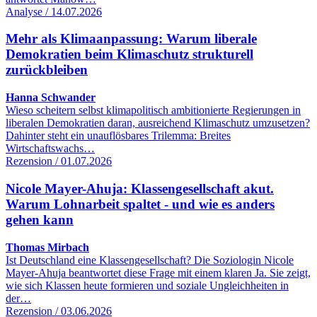
Analyse / 14.07.2026
Mehr als Klimaanpassung: Warum liberale
Demokratien beim Klimaschutz strukturell
zurückbleiben
Hanna Schwander
Wieso scheitern selbst klimapolitisch ambitionierte Regierungen in
liberalen Demokratien daran, ausreichend Klimaschutz umzusetzen?
Dahinter steht ein unauflösbares Trilemma: Breites
Wirtschaftswachs…
Rezension / 01.07.2026
Nicole Mayer-Ahuja: Klassengesellschaft akut.
Warum Lohnarbeit spaltet - und wie es anders
gehen kann
Thomas Mirbach
Ist Deutschland eine Klassengesellschaft? Die Soziologin Nicole
Mayer-Ahuja beantwortet diese Frage mit einem klaren Ja. Sie zeigt,
wie sich Klassen heute formieren und soziale Ungleichheiten in
der…
Rezension / 03.06.2026