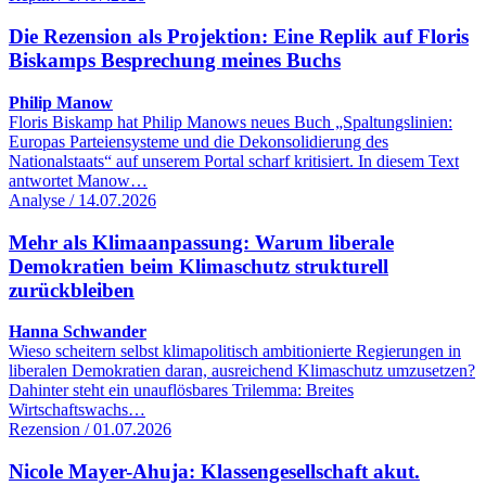
Die Rezension als Projektion: Eine Replik auf Floris
Biskamps Besprechung meines Buchs
Philip Manow
Floris Biskamp hat Philip Manows neues Buch „Spaltungslinien:
Europas Parteiensysteme und die Dekonsolidierung des
Nationalstaats“ auf unserem Portal scharf kritisiert. In diesem Text
antwortet Manow…
Analyse / 14.07.2026
Mehr als Klimaanpassung: Warum liberale
Demokratien beim Klimaschutz strukturell
zurückbleiben
Hanna Schwander
Wieso scheitern selbst klimapolitisch ambitionierte Regierungen in
liberalen Demokratien daran, ausreichend Klimaschutz umzusetzen?
Dahinter steht ein unauflösbares Trilemma: Breites
Wirtschaftswachs…
Rezension / 01.07.2026
Nicole Mayer-Ahuja: Klassengesellschaft akut.