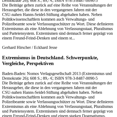
Demokratie 26)
; 608 S.
; 89,- €
; ISBN 978-3-8487-0090-5
Die Beiträge gehen zurück auf eine Reihe von Veranstaltungen der
Herausgeber, die diese in den vergangenen Jahren mit der
CSU‑nahen Hanns‑Seidel‑Stiftung abgehalten haben. Neben
Politikwissenschaftlern kommen auch Verwaltungs‑ und
Polizeibeamte sowie Verfassungsschützer zu Wort. Diese definieren
Extremismus als eine Ablehnung von Verfassungsstaat, Pluralismus
und Parteiensystem. Extremismen sind demnach ferner geprägt von
einem Freund‑Feind‑Denken und einem st...
Gerhard Hirscher / Eckhard Jesse
Extremismus in Deutschland.
Schwerpunkte,
Vergleiche, Perspektiven
Baden-Baden:
Nomos Verlagsgesellschaft
2013
(Extremismus und
Demokratie 26)
; 608 S.
; 89,- €
; ISBN 978-3-8487-0090-5
Die Beiträge gehen zurück auf eine Reihe von Veranstaltungen der
Herausgeber, die diese in den vergangenen Jahren mit der
CSU‑nahen Hanns‑Seidel‑Stiftung abgehalten haben. Neben
Politikwissenschaftlern kommen auch Verwaltungs‑ und
Polizeibeamte sowie Verfassungsschützer zu Wort. Diese definieren
Extremismus als eine Ablehnung von Verfassungsstaat, Pluralismus
und Parteiensystem. Extremismen sind demnach ferner geprägt von
einem Freund‑Feind‑Denken und einem starken Dogmatismus.