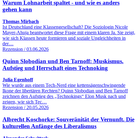
Warum Lohnarbeit spaltet - und wie es anders
gehen kann
Thomas Mirbach
Ist Deutschland eine Klassengesellschaft? Die Soziologin Nicole
Mayer-Ahuja beantwortet diese Frage mit einem klaren Ja. Sie zeigt,
wie sich Klassen heute formieren und soziale Ungleichheiten in
der…
Rezension / 03.06.2026
Quinn Slobodian und Ben Tarnoff: Muskismus.
Aufstieg und Herrschaft eines Technoking
Julia Egenhoff
Wie wurde aus einem Tech-Nerd eine kettensägenschwingende
Ikone der libertären Rechten? Quinn Slobodian und Ben Tarnoff
zeichnen den Aufstieg des „Technokings“ Elon Musk nach und
zeigen, wie sich Tec…
Rezension / 20.05.2026
Albrecht Koschorke: Souveränität der Vernunft. Die
kulturellen Anfänge des Liberalismus