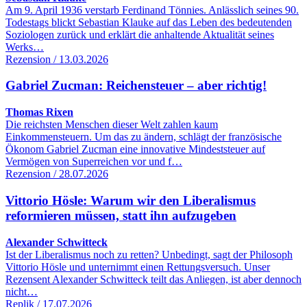
Am 9. April 1936 verstarb Ferdinand Tönnies. Anlässlich seines 90.
Todestags blickt Sebastian Klauke auf das Leben des bedeutenden
Soziologen zurück und erklärt die anhaltende Aktualität seines
Werks…
Rezension / 13.03.2026
Gabriel Zucman: Reichensteuer – aber richtig!
Thomas Rixen
Die reichsten Menschen dieser Welt zahlen kaum
Einkommensteuern. Um das zu ändern, schlägt der französische
Ökonom Gabriel Zucman eine innovative Mindeststeuer auf
Vermögen von Superreichen vor und f…
Rezension / 28.07.2026
Vittorio Hösle: Warum wir den Liberalismus
reformieren müssen, statt ihn aufzugeben
Alexander Schwitteck
Ist der Liberalismus noch zu retten? Unbedingt, sagt der Philosoph
Vittorio Hösle und unternimmt einen Rettungsversuch. Unser
Rezensent Alexander Schwitteck teilt das Anliegen, ist aber dennoch
nicht…
Replik / 17.07.2026