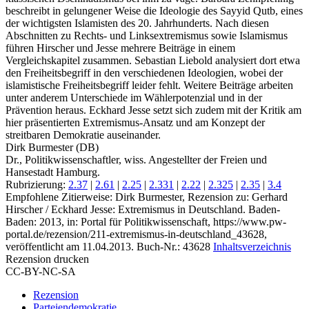
beschreibt in gelungener Weise die Ideologie des Sayyid Qutb, eines
der wichtigsten Islamisten des 20. Jahrhunderts. Nach diesen
Abschnitten zu Rechts‑ und Linksextremismus sowie Islamismus
führen Hirscher und Jesse mehrere Beiträge in einem
Vergleichskapitel zusammen. Sebastian Liebold analysiert dort etwa
den Freiheitsbegriff in den verschiedenen Ideologien, wobei der
islamistische Freiheitsbegriff leider fehlt. Weitere Beiträge arbeiten
unter anderem Unterschiede im Wählerpotenzial und in der
Prävention heraus. Eckhard Jesse setzt sich zudem mit der Kritik am
hier präsentierten Extremismus‑Ansatz und am Konzept der
streitbaren Demokratie auseinander.
Dirk Burmester (DB)
Dr., Politikwissenschaftler, wiss. Angestellter der Freien und
Hansestadt Hamburg.
Rubrizierung:
2.37
|
2.61
|
2.25
|
2.331
|
2.22
|
2.325
|
2.35
|
3.4
Empfohlene Zitierweise: Dirk Burmester, Rezension zu: Gerhard
Hirscher / Eckhard Jesse
: Extremismus in Deutschland. Baden-
Baden: 2013, in: Portal für Politikwissenschaft, https://www.pw-
portal.de/rezension/211-extremismus-in-deutschland_43628,
veröffentlicht am 11.04.2013.
Buch-Nr.: 43628
Inhaltsverzeichnis
Rezension drucken
CC-BY-NC-SA
Rezension
Parteiendemokratie