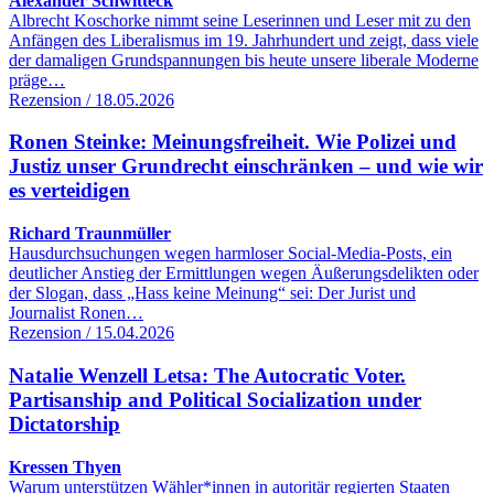
Alexander Schwitteck
Albrecht Koschorke nimmt seine Leserinnen und Leser mit zu den
Anfängen des Liberalismus im 19. Jahrhundert und zeigt, dass viele
der damaligen Grundspannungen bis heute unsere liberale Moderne
präge…
Rezension / 18.05.2026
Ronen Steinke: Meinungsfreiheit. Wie Polizei und
Justiz unser Grundrecht einschränken – und wie wir
es verteidigen
Richard Traunmüller
Hausdurchsuchungen wegen harmloser Social-Media-Posts, ein
deutlicher Anstieg der Ermittlungen wegen Äußerungsdelikten oder
der Slogan, dass „Hass keine Meinung“ sei: Der Jurist und
Journalist Ronen…
Rezension / 15.04.2026
Natalie Wenzell Letsa: The Autocratic Voter.
Partisanship and Political Socialization under
Dictatorship
Kressen Thyen
Warum unterstützen Wähler*innen in autoritär regierten Staaten