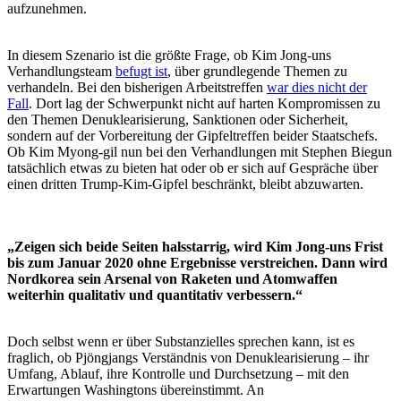
aufzunehmen.
In diesem Szenario ist die größte Frage, ob Kim Jong-uns
Verhandlungsteam
befugt ist
, über grundlegende Themen zu
verhandeln. Bei den bisherigen Arbeitstreffen
war dies nicht der
Fall
. Dort lag der Schwerpunkt nicht auf harten Kompromissen zu
den Themen Denuklearisierung, Sanktionen oder Sicherheit,
sondern auf der Vorbereitung der Gipfeltreffen beider Staatschefs.
Ob Kim Myong-gil nun bei den Verhandlungen mit Stephen Biegun
tatsächlich etwas zu bieten hat oder ob er sich auf Gespräche über
einen dritten Trump-Kim-Gipfel beschränkt, bleibt abzuwarten.
„Zeigen sich beide Seiten halsstarrig, wird Kim Jong-uns Frist
bis zum Januar 2020 ohne Ergebnisse verstreichen. Dann wird
Nordkorea sein Arsenal von Raketen und Atomwaffen
weiterhin qualitativ und quantitativ verbessern.“
Doch selbst wenn er über Substanzielles sprechen kann, ist es
fraglich, ob Pjöngjangs Verständnis von Denuklearisierung – ihr
Umfang, Ablauf, ihre Kontrolle und Durchsetzung – mit den
Erwartungen Washingtons übereinstimmt. An