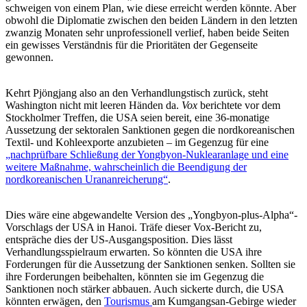
schweigen von einem Plan, wie diese erreicht werden könnte. Aber
obwohl die Diplomatie zwischen den beiden Ländern in den letzten
zwanzig Monaten sehr unprofessionell verlief, haben beide Seiten
ein gewisses Verständnis für die Prioritäten der Gegenseite
gewonnen.
Kehrt Pjöngjang also an den Verhandlungstisch zurück, steht
Washington nicht mit leeren Händen da.
Vox
berichtete vor dem
Stockholmer Treffen, die USA seien bereit, eine 36-monatige
Aussetzung der sektoralen Sanktionen gegen die nordkoreanischen
Textil- und Kohleexporte anzubieten – im Gegenzug für eine
„nachprüfbare Schließung der Yongbyon-Nuklearanlage und eine
weitere Maßnahme, wahrscheinlich die Beendigung der
nordkoreanischen Urananreicherung“
.
Dies wäre eine abgewandelte Version des „Yongbyon-plus-Alpha“-
Vorschlags der USA in Hanoi. Träfe dieser Vox-Bericht zu,
entspräche dies der US-Ausgangsposition. Dies lässt
Verhandlungsspielraum erwarten. So könnten die USA ihre
Forderungen für die Aussetzung der Sanktionen senken. Sollten sie
ihre Forderungen beibehalten, könnten sie im Gegenzug die
Sanktionen noch stärker abbauen. Auch sickerte durch, die USA
könnten erwägen, den
Tourismus
am Kumgangsan-Gebirge wieder