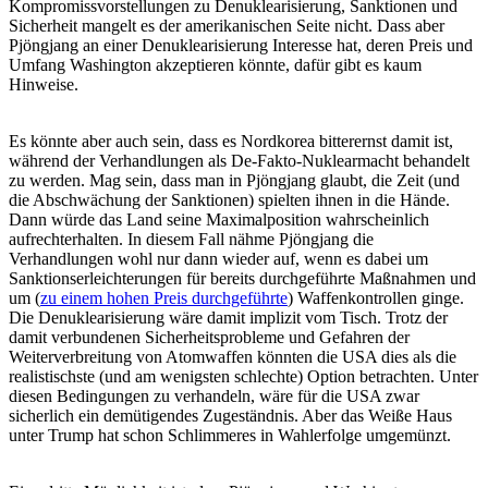
Kompromissvorstellungen zu Denuklearisierung, Sanktionen und
Sicherheit mangelt es der amerikanischen Seite nicht. Dass aber
Pjöngjang an einer Denuklearisierung Interesse hat, deren Preis und
Umfang Washington akzeptieren könnte, dafür gibt es kaum
Hinweise.
Es könnte aber auch sein, dass es Nordkorea bitterernst damit ist,
während der Verhandlungen als De-Fakto-Nuklearmacht behandelt
zu werden. Mag sein, dass man in Pjöngjang glaubt, die Zeit (und
die Abschwächung der Sanktionen) spielten ihnen in die Hände.
Dann würde das Land seine Maximalposition wahrscheinlich
aufrechterhalten. In diesem Fall nähme Pjöngjang die
Verhandlungen wohl nur dann wieder auf, wenn es dabei um
Sanktionserleichterungen für bereits durchgeführte Maßnahmen und
um (
zu einem hohen Preis durchgeführte
) Waffenkontrollen ginge.
Die Denuklearisierung wäre damit implizit vom Tisch. Trotz der
damit verbundenen Sicherheitsprobleme und Gefahren der
Weiterverbreitung von Atomwaffen könnten die USA dies als die
realistischste (und am wenigsten schlechte) Option betrachten. Unter
diesen Bedingungen zu verhandeln, wäre für die USA zwar
sicherlich ein demütigendes Zugeständnis. Aber das Weiße Haus
unter Trump hat schon Schlimmeres in Wahlerfolge umgemünzt.