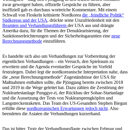
zwar geweigert haben, offizielle Gespräche zu führen, aber
inoffiziell gab es durchaus wortreiche Kommentare. Mit einem
Schwall von Floskeln kritisierte Nordkorea
die „feindliche Politik“
Südkoreas und der USA
, drückte seine Unzufriedenheit mit den
Beamten
und
Verhandlungsführern
der USA aus und drängte
Amerika dazu, für die Themen der Denuklearisierung, der
Sanktionserleichterungen und der Sicherheitsgarantien eine
neue
Berechnungsmethode
einzuführen.
Es handelte sich also um Verhandlungen zur Vorbereitung der
eigentlichen Verhandlungen – ein Versuch, den Spielraum zu
erweitern und die Agenda eventueller Gespräche im Vorfeld
festzulegen. Dabei legt die nordkoreanische Interpretation nahe, dass
die „neue Berechnungsmethode“ Zugeständnisse der USA für
Maßnahmen enthalten sollte, die Pjöngjang bereits zwischen 2018
und 2019 in die Wege geleitet hat. Dazu zählen die Zerstörung der
Nukleartestanlage Punggye-ri, der Rückbau der Sohae-Startanlage
und die Aussetzung der Tests von Nuklearsprengköpfen und
Langstreckenraketen. Das Team des US-Gesandten Stephen Biegun
erfüllte diese
nordkoreanischen Erwartungen jedoch nicht
. Also
beendeten die Asiaten die Verhandlungen kurzerhand.
Das ist bitter. Trotz der Verhandlungsflaute zwischen Februar und