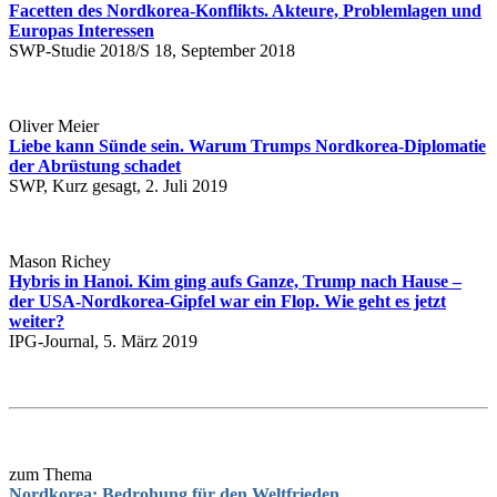
Facetten des Nordkorea-Konflikts. Akteure, Problemlagen und
Europas Interessen
SWP-Studie 2018/S 18, September 2018
Oliver Meier
Liebe kann Sünde sein. Warum Trumps Nordkorea-Diplomatie
der Abrüstung schadet
SWP, Kurz gesagt, 2. Juli 2019
Mason Richey
Hybris in Hanoi.
Kim ging aufs Ganze, Trump nach Hause –
der USA-Nordkorea-Gipfel war ein Flop. Wie geht es jetzt
weiter?
IPG-Journal, 5. März 2019
zum Thema
Nordkorea: Bedrohung für den Weltfrieden