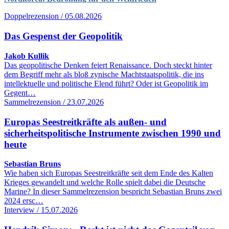
Doppelrezension / 05.08.2026
Das Gespenst der Geopolitik
Jakob Kullik
Das geopolitische Denken feiert Renaissance. Doch steckt hinter
dem Begriff mehr als bloß zynische Machtstaatspolitik, die ins
intellektuelle und politische Elend führt? Oder ist Geopolitik im
Gegent…
Sammelrezension / 23.07.2026
Europas Seestreitkräfte als außen- und
sicherheitspolitische Instrumente zwischen 1990 und
heute
Sebastian Bruns
Wie haben sich Europas Seestreitkräfte seit dem Ende des Kalten
Krieges gewandelt und welche Rolle spielt dabei die Deutsche
Marine? In dieser Sammelrezension bespricht Sebastian Bruns zwei
2024 ersc…
Interview / 15.07.2026