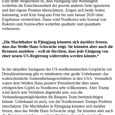
Eine dritte Möglichkeit ist, dass Pjöngjang und Washington
weiterhin die Entschlossenheit der jeweils anderen Seite ignorieren
und ihre eigene Position überschätzen. Zeigen sich beide Seiten
halsstarrig, wird Kim Jong-uns Frist bis zum Januar 2020 ohne
Ergebnisse verstreichen. Dann wird Nordkorea sein Arsenal von
Raketen und Atomwaffen weiterhin qualitativ und quantitativ
verbessern.
„Die Machthaber in Pjöngjang könnten sich darüber freuen,
dass das Weiße Haus Schwäche zeigt. Sie könnten aber auch die
Bremsen anziehen – weil sie fürchten, dass jede Einigung von
einer neuen US-Regierung widerrufen werden könnte.“
In der aktuellen Sackgasse der US-nordkoreanischen Gespräche zur
Denuklearisierung gibt es mindestens eine große Unbekannte: das
wahrscheinliche Amtsenthebungsverfahren in den USA. Vermutlich
wären dem Weißen Haus positive Presseberichte über einen
erfolgreichen Gipfel zu Nordkorea sehr willkommen. Aber Trump
wird durch sein Verfahren abgelenkt sein, was die
Verhandlungsmöglichkeiten für Bieguns Team beeinträchtigen
könnte. Unbekannt ist auch, wie die Nordkoreaner Trumps Problem
einschätzen: Die Machthaber in Pjöngjang könnten sich darüber
freuen, dass das Weiße Haus Schwäche zeigt. Sie könnten aber auch