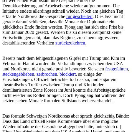
schwedischen Hauptstadt ihre Gespräche über die
Denuklearisierung auf Arbeitsebene wieder aufgenommen. Die
Initiative endete allerdings schnell wieder. Noch am gleichen Tag
erklärte Nordkorea die Gespräche
für gescheitert
. Dies lässt nicht
gerade darauf schließen, dass die Monate der Diplomatie ein
glückliches Ende finden werden. Pjöngjang hat sich eine Frist bis
zum Januar 2020 gesetzt. Werden bis zu diesem Zeitpunkt keine
Fortschritte gemacht, plant das Regime, zu seinem aggressiven,
destabilisierenden Verhalten
zurückzukehren
.
Bereits nach dem fehlgeschlagenen Gipfel mit Trump und Kim im
Februar in Hanoi wurden die Verhandlungen zwischen den USA
und Nordkorea nicht gerade positiv bewertet: Sie seien
festgefahren
,
steckengeblieben
,
zerbrochen
,
blockiert
, so einige der
Einschätzungen. Offiziell betrachtet traf das zu, und sogar ein
theatralisches Treffen zwischen Trump und Kim in der
demilitarisierten Zone Koreas im Juni konnte die Arbeitsgespräche
nicht wieder ins Rollen bringen. Doch Pjöngjang hat während der
letzten sieben Monate formalen Stillstands weiterverhandelt.
Das formale Schweigen Nordkoreas aber sprach gleichzeitig Bände:
Dass das Land offiziell keine Kommentare über eine mögliche
Wiederaufnahme der Gespräche abgegeben hatte, unterstrich (a)
Kims Unzufriedenheit mit dem US-Angebot in Hanoi, und sprach