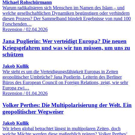
Michael Rohschürmann
Warum radikalisieren sich Menschen im Namen des Islam – und
welche gesellschaftlichen Dynamiken begünstigen oder verhindern
diesen Prozess? Der Sammelband bündelt Ergebnisse von rund 100
Forschenden…
Rezension / 02.04.2026
Jana Puglierin: Wer verteidigt Europa? Die neuen
Kriegsgefahren und was wir tun müssen, um uns zu
schützen
Jakob Kullik
Wie steht es um die Verteidigungsfähigkeit Europas in Zeiten
geopolitischer Umbrüche? Jana Puglierin, Leiterin des Berliner
Büros des European Council on Foreign Relations, zeigt, wie sehr
Europa zwi…
Rezension / 01.04.2026
Volker Perthes: Die Multipolarisierung der Welt. Ein
geopolitischer Wegweiser
Jakob Kullik
Wir leben global betrachtet längst in multipolaren Zeiten, doch
welche Mächte werden diese maßgeblich prägen? Volker Perthes‘