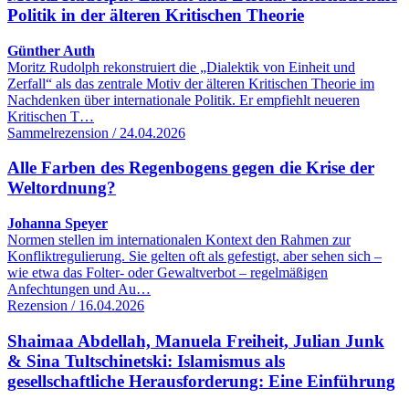
Politik in der älteren Kritischen Theorie
Günther Auth
Moritz Rudolph rekonstruiert die „Dialektik von Einheit und
Zerfall“ als das zentrale Motiv der älteren Kritischen Theorie im
Nachdenken über internationale Politik. Er empfiehlt neueren
Kritischen T…
Sammelrezension / 24.04.2026
Alle Farben des Regenbogens gegen die Krise der
Weltordnung?
Johanna Speyer
Normen stellen im internationalen Kontext den Rahmen zur
Konfliktregulierung. Sie gelten oft als gefestigt, aber sehen sich –
wie etwa das Folter- oder Gewaltverbot – regelmäßigen
Anfechtungen und Au…
Rezension / 16.04.2026
Shaimaa Abdellah, Manuela Freiheit, Julian Junk
& Sina Tultschinetski: Islamismus als
gesellschaftliche Herausforderung: Eine Einführung