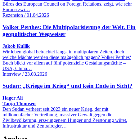
Büros des European Council on Foreign Relations, zeigt, wie sehr
Europa zwi…
Rezension / 01.04.2026
Volker Perthes: Die Multipolarisierung der Welt. Ein
geopolitischer Wegweiser
Jakob Kullik
Wir leben global betrachtet längst in multipolaren Zeiten, doch
welche Mächte werden diese maßgeblich prägen? Volker Perthes‘
Buch blickt vor allem auf fünf potenzielle Gestaltungsmächte –
USA, China…
Interview / 23.03.2026
Sudan: „Kriege im Krieg“ und kein Ende in Sicht?
Hager Ali
Tanja Thomsen
Den Sudan verheert seit 2023 ein neuer Krieg, der mit
millionenfacher Vertreibung, massiver Gewalt gegen die
Zivilbevölkerung, erzwungenem Hunger und Zerstörung wütet.
Infrastruktur und Zentralregier…
Analyse