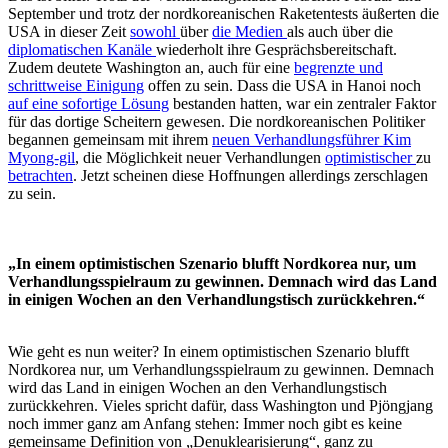
September und trotz der nordkoreanischen Raketentests äußerten die
USA in dieser Zeit
sowohl
über
die Medien
als auch über die
diplomatischen Kanäle
wiederholt ihre Gesprächsbereitschaft.
Zudem deutete Washington an, auch für eine
begrenzte und
schrittweise Einigung
offen zu sein. Dass die USA in Hanoi noch
auf eine sofortige Lösung
bestanden hatten, war ein zentraler Faktor
für das dortige Scheitern gewesen. Die nordkoreanischen Politiker
begannen gemeinsam mit ihrem
neuen Verhandlungsführer Kim
Myong-gil
, die Möglichkeit neuer Verhandlungen
optimistischer
zu
betrachten
. Jetzt scheinen diese Hoffnungen allerdings zerschlagen
zu sein.
„In einem optimistischen Szenario blufft Nordkorea nur, um
Verhandlungsspielraum zu gewinnen. Demnach wird das Land
in einigen Wochen an den Verhandlungstisch zurückkehren.“
Wie geht es nun weiter? In einem optimistischen Szenario blufft
Nordkorea nur, um Verhandlungsspielraum zu gewinnen. Demnach
wird das Land in einigen Wochen an den Verhandlungstisch
zurückkehren. Vieles spricht dafür, dass Washington und Pjöngjang
noch immer ganz am Anfang stehen: Immer noch gibt es keine
gemeinsame Definition von „Denuklearisierung“, ganz zu