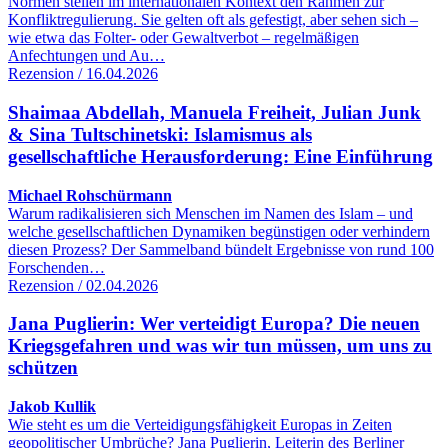
Normen stellen im internationalen Kontext den Rahmen zur
Konfliktregulierung. Sie gelten oft als gefestigt, aber sehen sich –
wie etwa das Folter- oder Gewaltverbot – regelmäßigen
Anfechtungen und Au…
Rezension / 16.04.2026
Shaimaa Abdellah, Manuela Freiheit, Julian Junk
& Sina Tultschinetski: Islamismus als
gesellschaftliche Herausforderung: Eine Einführung
Michael Rohschürmann
Warum radikalisieren sich Menschen im Namen des Islam – und
welche gesellschaftlichen Dynamiken begünstigen oder verhindern
diesen Prozess? Der Sammelband bündelt Ergebnisse von rund 100
Forschenden…
Rezension / 02.04.2026
Jana Puglierin: Wer verteidigt Europa? Die neuen
Kriegsgefahren und was wir tun müssen, um uns zu
schützen
Jakob Kullik
Wie steht es um die Verteidigungsfähigkeit Europas in Zeiten
geopolitischer Umbrüche? Jana Puglierin, Leiterin des Berliner