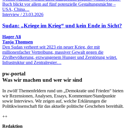
Buch blickt vor allem auf fünf potenzielle Gestaltungsmächte –
USA, China…
Interview / 23.03.2026
Sudan: „Kriege im Krieg“ und kein Ende in Sicht?
Hager Ali
Tanja Thomsen
Den Sudan verheert seit 2023 ein neuer Krieg, der mit
millionenfacher Vertreibung, massiver Gewalt gegen die
Zivilbevölkerung, erzwungenem Hunger und Zerstörung wütet.
Infrastruktur und Zentralregier…
pw-portal
Was wir machen und wer wir sind
In zwölf Themenfeldern rund um „Demokratie und Frieden“ bieten
wir Rezensionen, Analysen, Essays, Kommentare/Standpunkte
sowie Interviews. Wir zeigen auf, welche Erklärungen die
Politikwissenschaft für das aktuelle politische Geschehen bereithält.
++
Redaktion