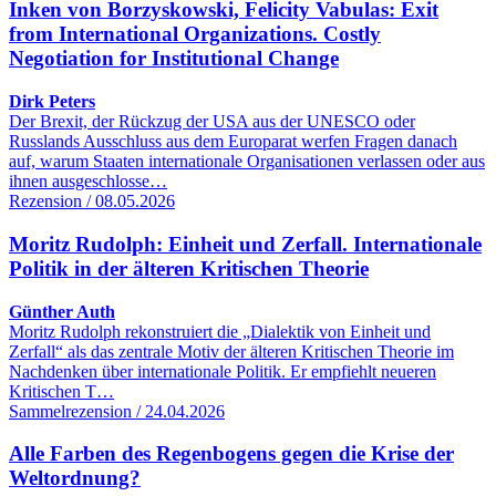
Inken von Borzyskowski, Felicity Vabulas: Exit
from International Organizations. Costly
Negotiation for Institutional Change
Dirk Peters
Der Brexit, der Rückzug der USA aus der UNESCO oder
Russlands Ausschluss aus dem Europarat werfen Fragen danach
auf, warum Staaten internationale Organisationen verlassen oder aus
ihnen ausgeschlosse…
Rezension / 08.05.2026
Moritz Rudolph: Einheit und Zerfall. Internationale
Politik in der älteren Kritischen Theorie
Günther Auth
Moritz Rudolph rekonstruiert die „Dialektik von Einheit und
Zerfall“ als das zentrale Motiv der älteren Kritischen Theorie im
Nachdenken über internationale Politik. Er empfiehlt neueren
Kritischen T…
Sammelrezension / 24.04.2026
Alle Farben des Regenbogens gegen die Krise der
Weltordnung?