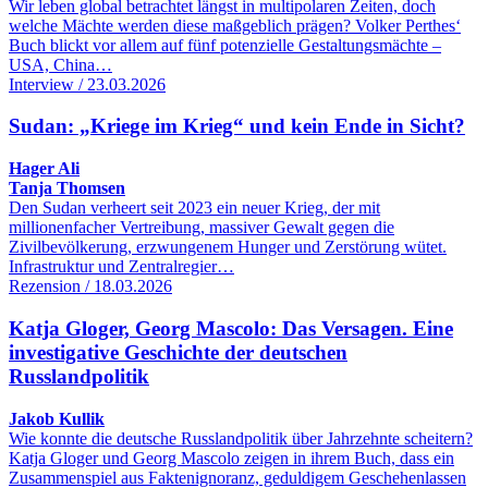
Wir leben global betrachtet längst in multipolaren Zeiten, doch
welche Mächte werden diese maßgeblich prägen? Volker Perthes‘
Buch blickt vor allem auf fünf potenzielle Gestaltungsmächte –
USA, China…
Interview / 23.03.2026
Sudan: „Kriege im Krieg“ und kein Ende in Sicht?
Hager Ali
Tanja Thomsen
Den Sudan verheert seit 2023 ein neuer Krieg, der mit
millionenfacher Vertreibung, massiver Gewalt gegen die
Zivilbevölkerung, erzwungenem Hunger und Zerstörung wütet.
Infrastruktur und Zentralregier…
Rezension / 18.03.2026
Katja Gloger, Georg Mascolo: Das Versagen. Eine
investigative Geschichte der deutschen
Russlandpolitik
Jakob Kullik
Wie konnte die deutsche Russlandpolitik über Jahrzehnte scheitern?
Katja Gloger und Georg Mascolo zeigen in ihrem Buch, dass ein
Zusammenspiel aus Faktenignoranz, geduldigem Geschehenlassen