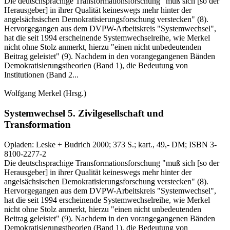
Die deutschsprachige Transformationsforschung "muß sich [so der
Herausgeber] in ihrer Qualität keineswegs mehr hinter der
angelsächsischen Demokratisierungsforschung verstecken" (8).
Hervorgegangen aus dem DVPW-Arbeitskreis "Systemwechsel",
hat die seit 1994 erscheinende Systemwechselreihe, wie Merkel
nicht ohne Stolz anmerkt, hierzu "einen nicht unbedeutenden
Beitrag geleistet" (9). Nachdem in den vorangegangenen Bänden
Demokratisierungstheorien (Band 1), die Bedeutung von
Institutionen (Band 2...
Wolfgang Merkel
(Hrsg.)
Systemwechsel 5.
Zivilgesellschaft und
Transformation
Opladen:
Leske + Budrich
2000
; 373 S.
; kart., 49,- DM
; ISBN 3-
8100-2277-2
Die deutschsprachige Transformationsforschung "muß sich [so der
Herausgeber] in ihrer Qualität keineswegs mehr hinter der
angelsächsischen Demokratisierungsforschung verstecken" (8).
Hervorgegangen aus dem DVPW-Arbeitskreis "Systemwechsel",
hat die seit 1994 erscheinende Systemwechselreihe, wie Merkel
nicht ohne Stolz anmerkt, hierzu "einen nicht unbedeutenden
Beitrag geleistet" (9). Nachdem in den vorangegangenen Bänden
Demokratisierungstheorien (Band 1), die Bedeutung von