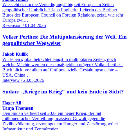
Wie steht es um die Verteidigungsfähigkeit Europas in Zeiten
geopolitischer Umbrüche? Jana Puglierin, Leiterin des Berliner
Büros des European Council on Foreign Relations, zeigt, wie sehr
Europa zwi…
Rezension / 01.04.2026
Volker Perthes: Die Multipolarisierung der Welt. Ein
geopolitischer Wegweiser
Jakob Kullik
Wir leben global betrachtet längst in multipolaren Zeiten, doch
welche Mächte werden diese maßgeblich prägen? Volker Perthes‘
Buch blickt vor allem auf fünf potenzielle Gestaltungsmächte –
USA, China…
Interview / 23.03.2026
Sudan: „Kriege im Krieg“ und kein Ende in Sicht?
Hager Ali
Tanja Thomsen
Den Sudan verheert seit 2023 ein neuer Krieg, der mit
millionenfacher Vertreibung, massiver Gewalt gegen die
Zivilbevölkerung, erzwungenem Hunger und Zerstörung wütet.
Infrastruktur und Zentralregier…