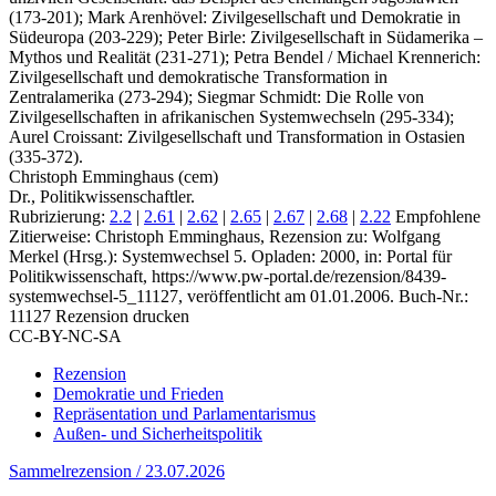
(173-201); Mark Arenhövel: Zivilgesellschaft und Demokratie in
Südeuropa (203-229); Peter Birle: Zivilgesellschaft in Südamerika –
Mythos und Realität (231-271); Petra Bendel / Michael Krennerich:
Zivilgesellschaft und demokratische Transformation in
Zentralamerika (273-294); Siegmar Schmidt: Die Rolle von
Zivilgesellschaften in afrikanischen Systemwechseln (295-334);
Aurel Croissant: Zivilgesellschaft und Transformation in Ostasien
(335-372).
Christoph Emminghaus (cem)
Dr., Politikwissenschaftler.
Rubrizierung:
2.2
|
2.61
|
2.62
|
2.65
|
2.67
|
2.68
|
2.22
Empfohlene
Zitierweise: Christoph Emminghaus, Rezension zu: Wolfgang
Merkel
(Hrsg.): Systemwechsel 5. Opladen: 2000, in: Portal für
Politikwissenschaft, https://www.pw-portal.de/rezension/8439-
systemwechsel-5_11127, veröffentlicht am 01.01.2006.
Buch-Nr.:
11127
Rezension drucken
CC-BY-NC-SA
Rezension
Demokratie und Frieden
Repräsentation und Parlamentarismus
Außen- und Sicherheitspolitik
Sammelrezension / 23.07.2026