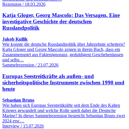
Rezension / 18.03.2026
Katja Gloger, Georg Mascolo: Das Versagen. Eine
investigative Geschichte der deutschen
Russlandpolitik
Jakob Kullik
Wie konnte die deutsche Russlandpolitik über Jahrzehnte scheitern?
Katja Gloger und Georg Mascolo zeigen in ihrem Buch, dass ein
Zusammenspiel aus Faktenignoranz, geduldigem Geschehenlassen
und selbs…
Sammelrezension / 23.07.2026
Europas Seestreitkräfte als außen- und
sicherheitspolitische Instrumente zwischen 1990 und
heute
Sebastian Bruns
Wie haben sich Europas Seestreitkräfte seit dem Ende des Kalten
Krieges gewandelt und welche Rolle spielt dabei die Deutsche
Marine? In dieser Sammelrezension bespricht Sebastian Bruns zwei
2024 ersc…
Interview / 15.07.2026