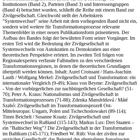
Institutionen (Band 2), Parteien (Band 3) und Interessengruppen
(Band 4) betrachtet wurden, schließt die Reihe mit einem Band zur
Zivilgesellschaft. Gleichwohl stellt der Arbeitskreis
"Systemwechsel" seine Arbeit mit dem vorliegenden Band nicht ein,
sondern wird weitere für Transformationsprozesse relevante
Themenfelder in einer neuen Publikationsform präsentieren. Der
Aufbau des Bandes folgt der bewährten Form seiner Vorgänger. Im
ersten Teil wird die Bedeutung der Zivilgesellschaft in
Systemwechseln von Autokratien zu Demokratien aus einer
theoretischen Perspektive erörtert. Im zweiten Teil folgen von
Regionalexperten verfasste Fallstudien zu den verschiedenen
Transformationsregionen, in denen die theoretischen Grundlagen
überprüft werden können. Inhalt: Aurel Croissant / Hans-Joachim
Lauth / Wolfgang Merkel: Zivilgesellschaft und Transformation: ein
internationaler Vergleich (9-49); Klaus von Beyme: Zivilgesellschaft
- Von der vorbürgerlichen zur nachbürgerlichen Gesellschaft? (51-
70); Peter A. Kraus: Nationalismus und Zivilgesellschaft in
Transformationsprozessen (71-88); Zdenka Mansfeldová / Máté
Szabó: Zivilgesellschaft im Transformationsprozeß Ost-
Mitteleuropas: Ungarn, Polen und Tschechoslowakei (89-114);
Timm Beichelt / Susanne Kraatz: Zivilgesellschaft und
Systemwechsel in Rußland (115-143); Markus Lux: Drei Staaten –
ein "Baltischer Weg"? Die Zivilgesellschaft in der Transformation
im Baltikum (145-171); Friedbert W. Rüb: Von der zivilen zur
unzivilen Gesellschaft: das Beispiel des ehemaligen Jugoslawien