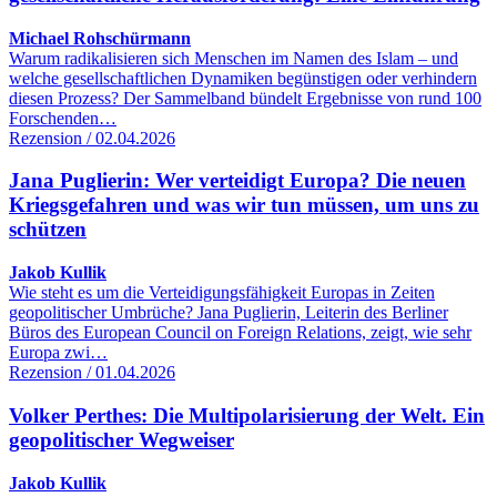
Michael Rohschürmann
Warum radikalisieren sich Menschen im Namen des Islam – und
welche gesellschaftlichen Dynamiken begünstigen oder verhindern
diesen Prozess? Der Sammelband bündelt Ergebnisse von rund 100
Forschenden…
Rezension / 02.04.2026
Jana Puglierin: Wer verteidigt Europa? Die neuen
Kriegsgefahren und was wir tun müssen, um uns zu
schützen
Jakob Kullik
Wie steht es um die Verteidigungsfähigkeit Europas in Zeiten
geopolitischer Umbrüche? Jana Puglierin, Leiterin des Berliner
Büros des European Council on Foreign Relations, zeigt, wie sehr
Europa zwi…
Rezension / 01.04.2026
Volker Perthes: Die Multipolarisierung der Welt. Ein
geopolitischer Wegweiser
Jakob Kullik