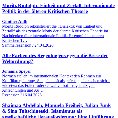
Moritz Rudolph: Einheit und Zerfall. Internationale
Politik in der älteren Kritischen Theorie
Günther Auth
Moritz Rudolph rekonstruiert die „Dialektik von Einheit und
Zerfall“ als das zentrale Motiv der älteren Kritischen Theorie im
Nachdenken über internationale Politik. Er empfiehlt neueren
Kritischen T…
Sammelrezension / 24.04.2026
Alle Farben des Regenbogens gegen die Krise der
Weltordnung?
Johanna Speyer
Normen stellen im internationalen Kontext den Rahmen zur
Konfliktregulierung. Sie gelten oft als gefestigt, aber sehen sich –
wie etwa das Folter- oder Gewaltverbot – regelmäßigen
Anfechtungen und Au…
Rezension / 16.04.2026
Shaimaa Abdellah, Manuela Freiheit, Julian Junk
& Sina Tultschinetski: Islamismus als
gesellschaftliche Herausforderung: Eine Einführung