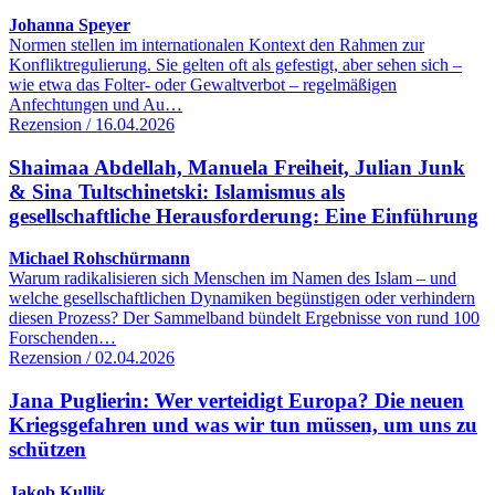
Johanna Speyer
Normen stellen im internationalen Kontext den Rahmen zur
Konfliktregulierung. Sie gelten oft als gefestigt, aber sehen sich –
wie etwa das Folter- oder Gewaltverbot – regelmäßigen
Anfechtungen und Au…
Rezension / 16.04.2026
Shaimaa Abdellah, Manuela Freiheit, Julian Junk
& Sina Tultschinetski: Islamismus als
gesellschaftliche Herausforderung: Eine Einführung
Michael Rohschürmann
Warum radikalisieren sich Menschen im Namen des Islam – und
welche gesellschaftlichen Dynamiken begünstigen oder verhindern
diesen Prozess? Der Sammelband bündelt Ergebnisse von rund 100
Forschenden…
Rezension / 02.04.2026
Jana Puglierin: Wer verteidigt Europa? Die neuen
Kriegsgefahren und was wir tun müssen, um uns zu
schützen
Jakob Kullik