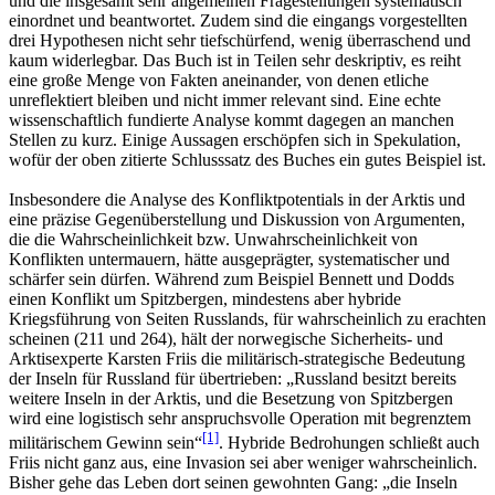
und die insgesamt sehr allgemeinen Fragestellungen systematisch
einordnet und beantwortet. Zudem sind die eingangs vorgestellten
drei Hypothesen nicht sehr tiefschürfend, wenig überraschend und
kaum widerlegbar. Das Buch ist in Teilen sehr deskriptiv, es reiht
eine große Menge von Fakten aneinander, von denen etliche
unreflektiert bleiben und nicht immer relevant sind. Eine echte
wissenschaftlich fundierte Analyse kommt dagegen an manchen
Stellen zu kurz. Einige Aussagen erschöpfen sich in Spekulation,
wofür der oben zitierte Schlusssatz des Buches ein gutes Beispiel ist.
Insbesondere die Analyse des Konfliktpotentials in der Arktis und
eine präzise Gegenüberstellung und Diskussion von Argumenten,
die die Wahrscheinlichkeit bzw. Unwahrscheinlichkeit von
Konflikten untermauern, hätte ausgeprägter, systematischer und
schärfer sein dürfen. Während zum Beispiel Bennett und Dodds
einen Konflikt um Spitzbergen, mindestens aber hybride
Kriegsführung von Seiten Russlands, für wahrscheinlich zu erachten
scheinen (211 und 264), hält der norwegische Sicherheits- und
Arktisexperte Karsten Friis die militärisch-strategische Bedeutung
der Inseln für Russland für übertrieben: „Russland besitzt bereits
weitere Inseln in der Arktis, und die Besetzung von Spitzbergen
wird eine logistisch sehr anspruchsvolle Operation mit begrenztem
[1]
militärischem Gewinn sein“
. Hybride Bedrohungen schließt auch
Friis nicht ganz aus, eine Invasion sei aber weniger wahrscheinlich.
Bisher gehe das Leben dort seinen gewohnten Gang: „die Inseln