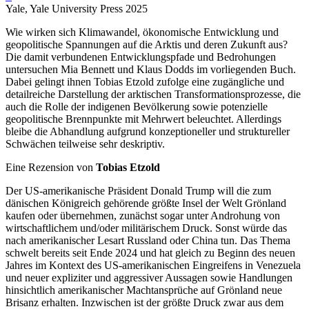
Yale, Yale University Press 2025
Wie wirken sich Klimawandel, ökonomische Entwicklung und
geopolitische Spannungen auf die Arktis und deren Zukunft aus?
Die damit verbundenen Entwicklungspfade und Bedrohungen
untersuchen Mia Bennett und Klaus Dodds im vorliegenden Buch.
Dabei gelingt ihnen Tobias Etzold zufolge eine zugängliche und
detailreiche Darstellung der arktischen Transformationsprozesse, die
auch die Rolle der indigenen Bevölkerung sowie potenzielle
geopolitische Brennpunkte mit Mehrwert beleuchtet. Allerdings
bleibe die Abhandlung aufgrund konzeptioneller und struktureller
Schwächen teilweise sehr deskriptiv.
Eine Rezension von
Tobias Etzold
Der US-amerikanische Präsident Donald Trump will die zum
dänischen Königreich gehörende größte Insel der Welt Grönland
kaufen oder übernehmen, zunächst sogar unter Androhung von
wirtschaftlichem und/oder militärischem Druck. Sonst würde das
nach amerikanischer Lesart Russland oder China tun. Das Thema
schwelt bereits seit Ende 2024 und hat gleich zu Beginn des neuen
Jahres im Kontext des US-amerikanischen Eingreifens in Venezuela
und neuer expliziter und aggressiver Aussagen sowie Handlungen
hinsichtlich amerikanischer Machtansprüche auf Grönland neue
Brisanz erhalten. Inzwischen ist der größte Druck zwar aus dem