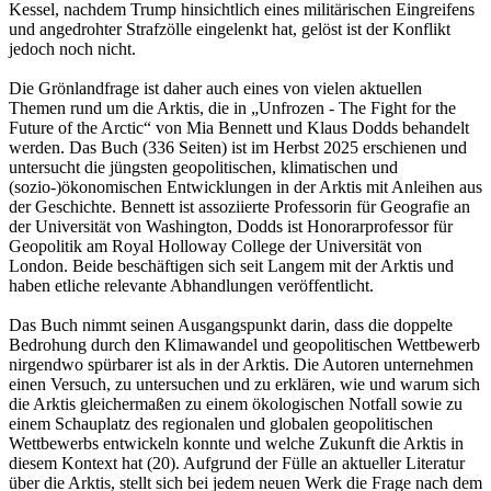
Kessel, nachdem Trump hinsichtlich eines militärischen Eingreifens
und angedrohter Strafzölle eingelenkt hat, gelöst ist der Konflikt
jedoch noch nicht.
Die Grönlandfrage ist daher auch eines von vielen aktuellen
Themen rund um die Arktis, die in „Unfrozen - The Fight for the
Future of the Arctic“ von Mia Bennett und Klaus Dodds behandelt
werden. Das Buch (336 Seiten) ist im Herbst 2025 erschienen und
untersucht die jüngsten geopolitischen, klimatischen und
(sozio-)ökonomischen Entwicklungen in der Arktis mit Anleihen aus
der Geschichte. Bennett ist assoziierte Professorin für Geografie an
der Universität von Washington, Dodds ist Honorarprofessor für
Geopolitik am Royal Holloway College der Universität von
London. Beide beschäftigen sich seit Langem mit der Arktis und
haben etliche relevante Abhandlungen veröffentlicht.
Das Buch nimmt seinen Ausgangspunkt darin, dass die doppelte
Bedrohung durch den Klimawandel und geopolitischen Wettbewerb
nirgendwo spürbarer ist als in der Arktis. Die Autoren unternehmen
einen Versuch, zu untersuchen und zu erklären, wie und warum sich
die Arktis gleichermaßen zu einem ökologischen Notfall sowie zu
einem Schauplatz des regionalen und globalen geopolitischen
Wettbewerbs entwickeln konnte und welche Zukunft die Arktis in
diesem Kontext hat (20). Aufgrund der Fülle an aktueller Literatur
über die Arktis, stellt sich bei jedem neuen Werk die Frage nach dem