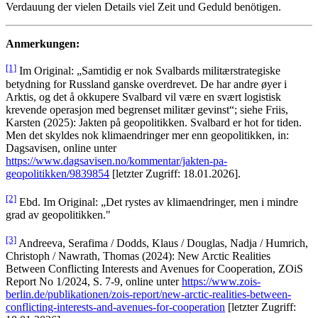
Verdauung der vielen Details viel Zeit und Geduld benötigen.
Anmerkungen:
[1]
Im Original: „Samtidig er nok Svalbards militærstrategiske
betydning for Russland ganske overdrevet. De har andre øyer i
Arktis, og det å okkupere Svalbard vil være en svært logistisk
krevende operasjon med begrenset militær gevinst“; siehe Friis,
Karsten (2025): Jakten på geopolitikken. Svalbard er hot for tiden.
Men det skyldes nok klimaendringer mer enn geopolitikken, in:
Dagsavisen, online unter
https://www.dagsavisen.no/kommentar/jakten-pa-
geopolitikken/9839854
[letzter Zugriff: 18.01.2026].
[2]
Ebd. Im Original: „Det rystes av klimaendringer, men i mindre
grad av geopolitikken."
[3]
Andreeva, Serafima / Dodds, Klaus / Douglas, Nadja / Humrich,
Christoph / Nawrath, Thomas (2024): New Arctic Realities
Between Conflicting Interests and Avenues for Cooperation, ZOiS
Report No 1/2024, S. 7-9, online unter
https://www.zois-
berlin.de/publikationen/zois-report/new-arctic-realities-between-
conflicting-interests-and-avenues-for-cooperation
[letzter Zugriff: