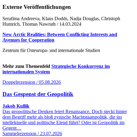
Externe Veröffentlichungen
Serafima Andreeva, Klaus Dodds, Nadja Douglas, Christoph
Humrich, Thomas Nawrath / 14.03.2024
New Arctic Realities: Between Conflicting Interests and
Avenues for Cooperation
Zentrum für Osteuropa- und internationale Studien
Mehr zum Themenfeld
Strategische Konkurrenz im
internationalen System
Doppelrezension / 05.08.2026
Das Gespenst der Geopolitik
Jakob Kullik
Das geopolitische Denken feiert Renaissance. Doch steckt hinter
dem Begriff mehr als bloß zynische Machtstaatspolitik, die ins
intellektuelle und politische Elend führt? Oder ist Geopolitik im
Gegent…
Sammelrezension / 23.07.2026