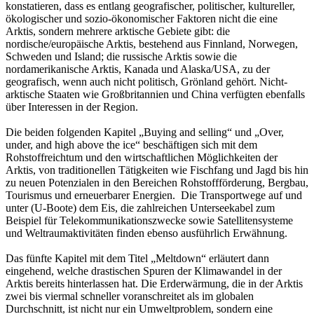
konstatieren, dass es entlang geografischer, politischer, kultureller,
ökologischer und sozio-ökonomischer Faktoren nicht die eine
Arktis, sondern mehrere arktische Gebiete gibt: die
nordische/europäische Arktis, bestehend aus Finnland, Norwegen,
Schweden und Island; die russische Arktis sowie die
nordamerikanische Arktis, Kanada und Alaska/USA, zu der
geografisch, wenn auch nicht politisch, Grönland gehört. Nicht-
arktische Staaten wie Großbritannien und China verfügten ebenfalls
über Interessen in der Region.
Die beiden folgenden Kapitel „Buying and selling“ und „Over,
under, and high above the ice“ beschäftigen sich mit dem
Rohstoffreichtum und den wirtschaftlichen Möglichkeiten der
Arktis, von traditionellen Tätigkeiten wie Fischfang und Jagd bis hin
zu neuen Potenzialen in den Bereichen Rohstoffförderung, Bergbau,
Tourismus und erneuerbarer Energien. Die Transportwege auf und
unter (U-Boote) dem Eis, die zahlreichen Unterseekabel zum
Beispiel für Telekommunikationszwecke sowie Satellitensysteme
und Weltraumaktivitäten finden ebenso ausführlich Erwähnung.
Das fünfte Kapitel mit dem Titel „Meltdown“ erläutert dann
eingehend, welche drastischen Spuren der Klimawandel in der
Arktis bereits hinterlassen hat. Die Erderwärmung, die in der Arktis
zwei bis viermal schneller voranschreitet als im globalen
Durchschnitt, ist nicht nur ein Umweltproblem, sondern eine