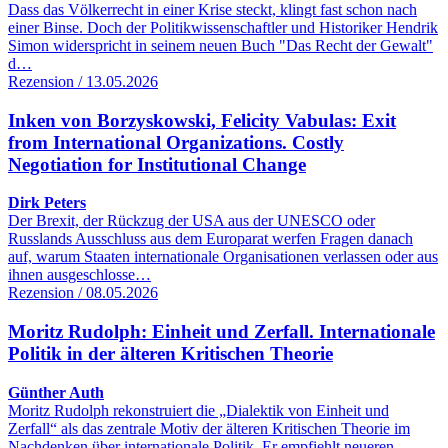
Dass das Völkerrecht in einer Krise steckt, klingt fast schon nach
einer Binse. Doch der Politikwissenschaftler und Historiker Hendrik
Simon widerspricht in seinem neuen Buch "Das Recht der Gewalt"
d…
Rezension / 13.05.2026
Inken von Borzyskowski, Felicity Vabulas: Exit
from International Organizations. Costly
Negotiation for Institutional Change
Dirk Peters
Der Brexit, der Rückzug der USA aus der UNESCO oder
Russlands Ausschluss aus dem Europarat werfen Fragen danach
auf, warum Staaten internationale Organisationen verlassen oder aus
ihnen ausgeschlosse…
Rezension / 08.05.2026
Moritz Rudolph: Einheit und Zerfall. Internationale
Politik in der älteren Kritischen Theorie
Günther Auth
Moritz Rudolph rekonstruiert die „Dialektik von Einheit und
Zerfall“ als das zentrale Motiv der älteren Kritischen Theorie im
Nachdenken über internationale Politik. Er empfiehlt neueren