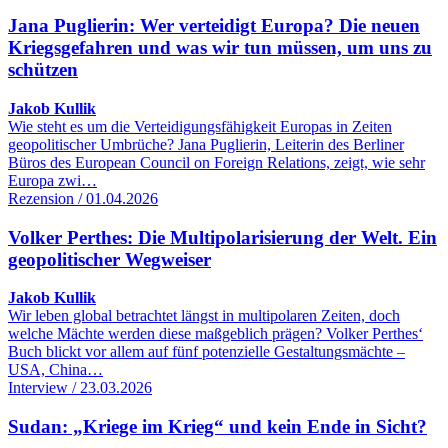
Jana Puglierin: Wer verteidigt Europa? Die neuen
Kriegsgefahren und was wir tun müssen, um uns zu
schützen
Jakob Kullik
Wie steht es um die Verteidigungsfähigkeit Europas in Zeiten
geopolitischer Umbrüche? Jana Puglierin, Leiterin des Berliner
Büros des European Council on Foreign Relations, zeigt, wie sehr
Europa zwi…
Rezension / 01.04.2026
Volker Perthes: Die Multipolarisierung der Welt. Ein
geopolitischer Wegweiser
Jakob Kullik
Wir leben global betrachtet längst in multipolaren Zeiten, doch
welche Mächte werden diese maßgeblich prägen? Volker Perthes‘
Buch blickt vor allem auf fünf potenzielle Gestaltungsmächte –
USA, China…
Interview / 23.03.2026
Sudan: „Kriege im Krieg“ und kein Ende in Sicht?