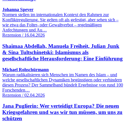
Johanna Speyer
Normen stellen im internationalen Kontext den Rahmen zur
Konfliktregulierung. Sie gelten oft als gefestigt, aber sehen sich –
wie etwa das Folter- oder Gewaltverbot – regelmäßigen
Anfechtungen und Au…
Rezension / 16.04.2026
Shaimaa Abdellah, Manuela Freiheit, Julian Junk
& Sina Tultschinetski: Islamismus als
gesellschaftliche Herausforderung: Eine Einführung
Michael Rohschürmann
Warum radikalisieren sich Menschen im Namen des Islam – und
welche gesellschaftlichen Dynamiken begünstigen oder verhindern
diesen Prozess? Der Sammelband bündelt Ergebnisse von rund 100
Forschenden…
Rezension / 02.04.2026
Jana Puglierin: Wer verteidigt Europa? Die neuen
Kriegsgefahren und was wir tun müssen, um uns zu
schützen