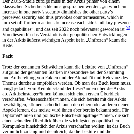
Der ZOiS-Studie zufolge muss in der Arktis primär von einem
klassischen Sicherheitsdilemma gesprochen werden, „in which an
increase in one party’s security diminishes the other party’s
perceived security and thus provokes countermeasures, which in
turn set off further reactions to increase each side’s military presence
[4]
and capabilities”, und das seit 2022 noch relevanter geworden ist.
Von diesem für das Verständnis der geopolitischen Entwicklungen
in der Arktis äußerst wichtigen Aspekt ist in „Unfrozen“ kaum die
Rede.
Fazit
Trotz der genannten Schwächen kann die Lektüre von „Unfrozen“
aufgrund der genannten Stärken insbesondere bei der Sammlung
und Aufbereitung von Fakten und der Aktualität und Relevanz des
Themas durchaus empfohlen werden. Ob man das Buch lesen muss,
hängt jedoch vom Kenntnisstand der Leser*innen über die Arktis
ab. Arktiseinsteiger*innen können sich einen ersten Überblick
verschaffen. Wissenschaftler*innen, die sich bereits mit der Arktis
beschäftigen, können sicherlich auch den einen oder anderen neuen
Aspekt lernen, das meiste wird ihnen aber bereits bekannt sein. Für
Diplomat*innen und politische Entscheidungsträger*innen, die sich
einen schnellen Überblick über die wichtigsten geopolitischen
Kernpunkte hinsichtlich der Arktis verschaffen wollen, ist das Buch
vermutlich zu lang und detailreich, da die Lektüre und die