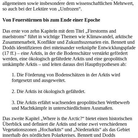
allgemeinen sowie insbesondere dem wissenschaftlichen Mehrwert,
so auch bei der Lektüre von „Unfrozen“.
Von Feuerstürmen bis zum Ende einer Epoche
Das erste von zehn Kapiteln mit dem Titel „Firestorms and
maelstroms“ führt in wichtige Themen wie Klimawandel, arktische
Zusammenarbeit, Konflikte und Zukunftsszenarien ein. Bennett und
Dodds identifizieren drei miteinander verknüpfte Entwicklungspfade
(17 ff.) – eine Arktis, in der die Bodenschätze verstärkt gefördert
werden, eine ökologisch gefährdete Arktis und eine geopolitisch
umkämpfte Arktis – und leiten daraus drei Haupthypothesen ab:
1. Die Förderung von Bodenschätzen in der Arktis wird
fortgesetzt und ausgeweitet.
2. Die Arktis ist ökologisch gefährdet.
3. Die Arktis erfährt wachsenden geopolitischen Wettbewerb
und Machtkämpfe in unterschiedlichsten Ausmaßen.
Das zweite Kapitel „Where is the Arctic?“ bietet einen historischen
Überblick und definiert die Arktis und seine zwei verschiedenen
Vegetationszonen „Hocharktis“ und „Niederarktis“ als das Gebiet
innerhalb des nördlichen Polarkreises. Bennett und Dodds