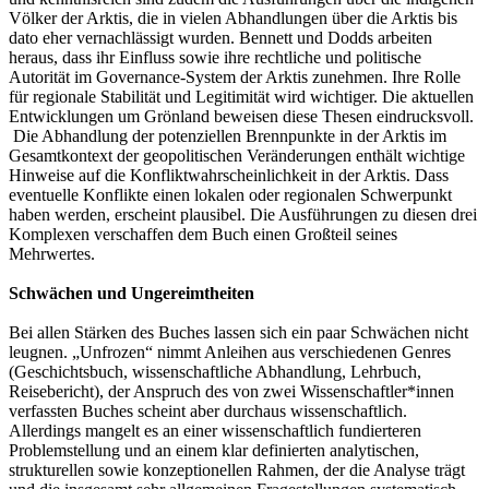
Völker der Arktis, die in vielen Abhandlungen über die Arktis bis
dato eher vernachlässigt wurden. Bennett und Dodds arbeiten
heraus, dass ihr Einfluss sowie ihre rechtliche und politische
Autorität im Governance-System der Arktis zunehmen. Ihre Rolle
für regionale Stabilität und Legitimität wird wichtiger. Die aktuellen
Entwicklungen um Grönland beweisen diese Thesen eindrucksvoll.
Die Abhandlung der potenziellen Brennpunkte in der Arktis im
Gesamtkontext der geopolitischen Veränderungen enthält wichtige
Hinweise auf die Konfliktwahrscheinlichkeit in der Arktis. Dass
eventuelle Konflikte einen lokalen oder regionalen Schwerpunkt
haben werden, erscheint plausibel. Die Ausführungen zu diesen drei
Komplexen verschaffen dem Buch einen Großteil seines
Mehrwertes.
Schwächen und Ungereimtheiten
Bei allen Stärken des Buches lassen sich ein paar Schwächen nicht
leugnen. „Unfrozen“ nimmt Anleihen aus verschiedenen Genres
(Geschichtsbuch, wissenschaftliche Abhandlung, Lehrbuch,
Reisebericht), der Anspruch des von zwei Wissenschaftler*innen
verfassten Buches scheint aber durchaus wissenschaftlich.
Allerdings mangelt es an einer wissenschaftlich fundierteren
Problemstellung und an einem klar definierten analytischen,
strukturellen sowie konzeptionellen Rahmen, der die Analyse trägt