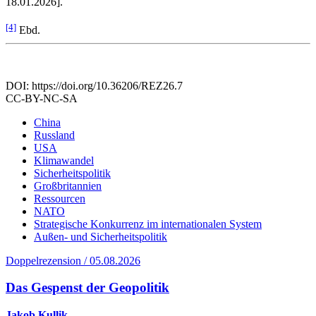
18.01.2026].
[4]
Ebd.
DOI: https://doi.org/10.36206/REZ26.7
CC-BY-NC-SA
China
Russland
USA
Klimawandel
Sicherheitspolitik
Großbritannien
Ressourcen
NATO
Strategische Konkurrenz im internationalen System
Außen- und Sicherheitspolitik
Doppelrezension / 05.08.2026
Das Gespenst der Geopolitik
Jakob Kullik