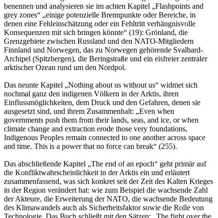
benennen und analysieren sie im achten Kapitel „Flashpoints and
grey zones“ „einige potenzielle Brennpunkte oder Bereiche, in
denen eine Fehleinschätzung oder ein Fehltritt verhängnisvolle
Konsequenzen mit sich bringen könnte“ (19): Grönland, die
Grenzgebiete zwischen Russland und den NATO-Mitgliedern
Finnland und Norwegen, das zu Norwegen gehörende Svalbard-
Archipel (Spitzbergen), die Beringstraße und ein eisfreier zentraler
arktischer Ozean rund um den Nordpol.
Das neunte Kapitel „Nothing about us without us“ widmet sich
nochmal ganz den indigenen Völkern in der Arktis, ihren
Einflussmöglichkeiten, dem Druck und den Gefahren, denen sie
ausgesetzt sind, und ihrem Zusammenhalt: „Even when
governments push them from their lands, seas, and ice, or when
climate change and extraction erode those very foundations,
Indigenous Peoples remain connected to one another across space
and time. This is a power that no force can break“ (255).
Das abschließende Kapitel „The end of an epoch“ geht primär auf
die Konfliktwahrscheinlichkeit in der Arktis ein und erläutert
zusammenfassend, was sich konkret seit der Zeit des Kalten Krieges
in der Region verändert hat: wie zum Beispiel die wachsende Zahl
der Akteure, die Erweiterung der NATO, die wachsende Bedeutung
des Klimawandels auch als Sicherheitsfaktor sowie die Rolle von
Technologie. Das Buch schließt mit den Sätzen: „The fight over the