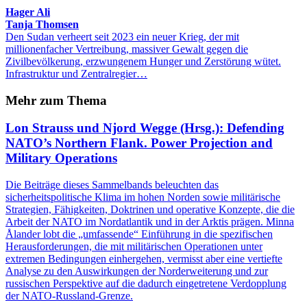
Hager Ali
Tanja Thomsen
Den Sudan verheert seit 2023 ein neuer Krieg, der mit
millionenfacher Vertreibung, massiver Gewalt gegen die
Zivilbevölkerung, erzwungenem Hunger und Zerstörung wütet.
Infrastruktur und Zentralregier…
Mehr zum Thema
Lon Strauss und Njord Wegge (Hrsg.): Defending
NATO’s Northern Flank. Power Projection and
Military Operations
Die Beiträge dieses Sammelbands beleuchten das
sicherheitspolitische Klima im hohen Norden sowie militärische
Strategien, Fähigkeiten, Doktrinen und operative Konzepte, die die
Arbeit der NATO im Nordatlantik und in der Arktis prägen. Minna
Ålander lobt die „umfassende“ Einführung in die spezifischen
Herausforderungen, die mit militärischen Operationen unter
extremen Bedingungen einhergehen, vermisst aber eine vertiefte
Analyse zu den Auswirkungen der Norderweiterung und zur
russischen Perspektive auf die dadurch eingetretene Verdopplung
der NATO-Russland-Grenze.