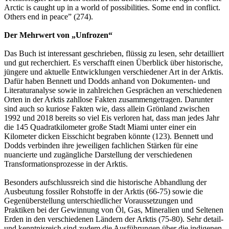
Arctic is caught up in a world of possibilities. Some end in conflict.
Others end in peace” (274).
Der Mehrwert von „Unfrozen“
Das Buch ist interessant geschrieben, flüssig zu lesen, sehr detailliert
und gut recherchiert. Es verschafft einen Überblick über historische,
jüngere und aktuelle Entwicklungen verschiedener Art in der Arktis.
Dafür haben Bennett und Dodds anhand von Dokumenten- und
Literaturanalyse sowie in zahlreichen Gesprächen an verschiedenen
Orten in der Arktis zahllose Fakten zusammengetragen. Darunter
sind auch so kuriose Fakten wie, dass allein Grönland zwischen
1992 und 2018 bereits so viel Eis verloren hat, dass man jedes Jahr
die 145 Quadratkilometer große Stadt Miami unter einer ein
Kilometer dicken Eisschicht begraben könnte (123). Bennett und
Dodds verbinden ihre jeweiligen fachlichen Stärken für eine
nuancierte und zugängliche Darstellung der verschiedenen
Transformationsprozesse in der Arktis.
Besonders aufschlussreich sind die historische Abhandlung der
Ausbeutung fossiler Rohstoffe in der Arktis (66-75) sowie die
Gegenüberstellung unterschiedlicher Voraussetzungen und
Praktiken bei der Gewinnung von Öl, Gas, Mineralien und Seltenen
Erden in den verschiedenen Ländern der Arktis (75-80). Sehr detail-
und kenntnisreich sind zudem die Ausführungen über die indigenen