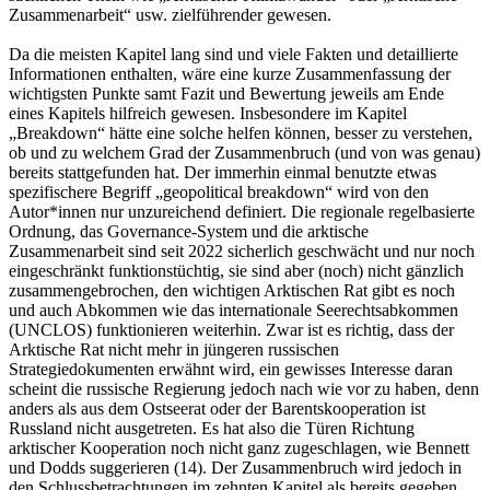
Zusammenarbeit“ usw. zielführender gewesen.
Da die meisten Kapitel lang sind und viele Fakten und detaillierte
Informationen enthalten, wäre eine kurze Zusammenfassung der
wichtigsten Punkte samt Fazit und Bewertung jeweils am Ende
eines Kapitels hilfreich gewesen. Insbesondere im Kapitel
„Breakdown“ hätte eine solche helfen können, besser zu verstehen,
ob und zu welchem Grad der Zusammenbruch (und von was genau)
bereits stattgefunden hat. Der immerhin einmal benutzte etwas
spezifischere Begriff „geopolitical breakdown“ wird von den
Autor*innen nur unzureichend definiert. Die regionale regelbasierte
Ordnung, das Governance-System und die arktische
Zusammenarbeit sind seit 2022 sicherlich geschwächt und nur noch
eingeschränkt funktionstüchtig, sie sind aber (noch) nicht gänzlich
zusammengebrochen, den wichtigen Arktischen Rat gibt es noch
und auch Abkommen wie das internationale Seerechtsabkommen
(UNCLOS) funktionieren weiterhin. Zwar ist es richtig, dass der
Arktische Rat nicht mehr in jüngeren russischen
Strategiedokumenten erwähnt wird, ein gewisses Interesse daran
scheint die russische Regierung jedoch nach wie vor zu haben, denn
anders als aus dem Ostseerat oder der Barentskooperation ist
Russland nicht ausgetreten. Es hat also die Türen Richtung
arktischer Kooperation noch nicht ganz zugeschlagen, wie Bennett
und Dodds suggerieren (14). Der Zusammenbruch wird jedoch in
den Schlussbetrachtungen im zehnten Kapitel als bereits gegeben