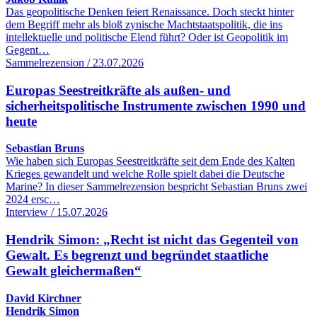
Das geopolitische Denken feiert Renaissance. Doch steckt hinter
dem Begriff mehr als bloß zynische Machtstaatspolitik, die ins
intellektuelle und politische Elend führt? Oder ist Geopolitik im
Gegent…
Sammelrezension / 23.07.2026
Europas Seestreitkräfte als außen- und
sicherheitspolitische Instrumente zwischen 1990 und
heute
Sebastian Bruns
Wie haben sich Europas Seestreitkräfte seit dem Ende des Kalten
Krieges gewandelt und welche Rolle spielt dabei die Deutsche
Marine? In dieser Sammelrezension bespricht Sebastian Bruns zwei
2024 ersc…
Interview / 15.07.2026
Hendrik Simon: „Recht ist nicht das Gegenteil von
Gewalt. Es begrenzt und begründet staatliche
Gewalt gleichermaßen“
David Kirchner
Hendrik Simon