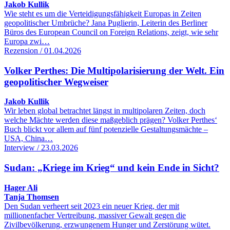
Jakob Kullik
Wie steht es um die Verteidigungsfähigkeit Europas in Zeiten
geopolitischer Umbrüche? Jana Puglierin, Leiterin des Berliner
Büros des European Council on Foreign Relations, zeigt, wie sehr
Europa zwi…
Rezension / 01.04.2026
Volker Perthes: Die Multipolarisierung der Welt. Ein
geopolitischer Wegweiser
Jakob Kullik
Wir leben global betrachtet längst in multipolaren Zeiten, doch
welche Mächte werden diese maßgeblich prägen? Volker Perthes‘
Buch blickt vor allem auf fünf potenzielle Gestaltungsmächte –
USA, China…
Interview / 23.03.2026
Sudan: „Kriege im Krieg“ und kein Ende in Sicht?
Hager Ali
Tanja Thomsen
Den Sudan verheert seit 2023 ein neuer Krieg, der mit
millionenfacher Vertreibung, massiver Gewalt gegen die
Zivilbevölkerung, erzwungenem Hunger und Zerstörung wütet.