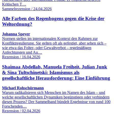
Kritischen T…
Sammelrezension / 24.04.2026
Alle Farben des Regenbogens gegen die Krise der
Weltordnung?
Johanna Speyer
Normen stellen im internationalen Kontext den Rahmen zur
Konfliktregulierung. Sie gelten oft als gefestigt, aber sehen sich –
wie etwa das Folter- oder Gewaltverbot – regelmäßigen
Anfechtungen und Au…
Rezension / 16.04.2026
Shaimaa Abdellah, Manuela Freiheit, Julian Junk
& Sina Tultschinetski: Islamismus als
gesellschaftliche Herausforderung: Eine Einführung
Michael Rohschürmann
Warum radikalisieren sich Menschen im Namen des Islam – und
welche gesellschaftlichen Dynamiken begünstigen oder verhindern
diesen Prozess? Der Sammelband bündelt Ergebnisse von rund 100
Forschenden…
Rezension / 02.04.2026