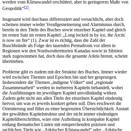
werden vom Klimawandel erschüttert, aber in geringerem Maße von
[2]
Geopolitik“
.
Insgesamt wird durchaus differenziert und versachlicht, aber doch
scheinen immer wieder Verallgemeinerung und Alarmismus durch,
bereits in den Titeln des Buches sowie einzelner Kapitel und gleich
im ersten Satz im ersten Kapitel: „Long locked in by ice, the Arctic
is now on fire“ (1). Zwar ist es richtig, dass die Zahl der
Buschbrände als Folge des tauenden Permafrosts vor allem in
Regionen wie den Nordwestterritorien Kanadas sowie in Sibirien
stark zugenommen hat, doch dass die gesamte Arktis brennt, scheint
übertrieben.
Probleme gibt es zudem mit der Struktur des Buches. Immer wieder
wird zwischen Themen und Epochen hin und her gesprungen.
Insbesondere die Themen „indigene Völker“ und „regionale
Zusammenarbeit“ werden in mehreren Kapiteln behandelt, wobei
die Ausführungen im jeweiligen Kapitel unvollständig wirken.
Zudem geht nicht aus allen Titeln der einzelnen Kapitel eindeutig
hervor, um was es jeweils konkret gehen soll. Dies erschwert die
Orientierung und führt zu einer begrenzten Übersichtlichkeit. Anstatt
der gewählten Kapitelstruktur und der nicht immer eindeutigen
Kapitelüberschriften, wäre eine Aufteilung in kompakte Kapitel
entlang thematischer Linien mit entsprechenden präzisen und
sachlichen Titeln wie „Arktischer Klimawandel“ oder „Arktische