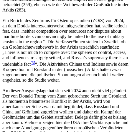
betrachtet (259), ebenso wie der Wettbewerb der Großmächte in der
Arktis (263).
Ein Bericht des Zentrums für Osteuropastudien (ZOiS) von 2024,
an dem Dodds interessanterweise mitgeschrieben hat, stellte jedoch
fest, dass „neither competition over resources nor disputes about
maritime borders can convincingly be linked to the rise of military
tensions in the region “. Die Verfasser*innen stellen in Zweifel, ob
ein Großmächtewettbewerb in der Arktis tatsächlich stattfindet:
„There is not much to compete over: the spheres of control, access,
and influence are largely settled, and Russia’s supremacy there is an
[3]
undeniable fact
“. Die Aktivitäten Chinas und Indiens sowie deren
Kooperation mit Russland in der (russischen) Arktis hätten zwar
zugenommen, die politischen Spannungen aber noch nicht weiter
angeheizt, so die Studie weiter.
An dieser Ausgangslage hat sich seit 2024 auch nicht viel geändert.
Der von Donald Trump vom Zaun gebrochene Streit um Grönland,
als momentan brisantester Konflikt in der Arktis, wird von
amerikanischer Seite zwar damit begründet, dass Russland und
China auf Grönland zugreifen wollten und daher ein Kampf der
Großmächte um das Gebiet stattfindet, Belege dafür gibt es bislang
aber kaum. Vielmehr zeigen hier die USA ihre Machtansprüche und
auch eine Abneigung gegenüber ihren europäischen Verbündeten.