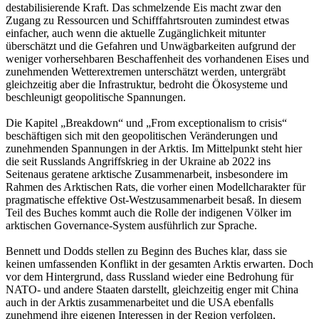
destabilisierende Kraft. Das schmelzende Eis macht zwar den
Zugang zu Ressourcen und Schifffahrtsrouten zumindest etwas
einfacher, auch wenn die aktuelle Zugänglichkeit mitunter
überschätzt und die Gefahren und Unwägbarkeiten aufgrund der
weniger vorhersehbaren Beschaffenheit des vorhandenen Eises und
zunehmenden Wetterextremen unterschätzt werden, untergräbt
gleichzeitig aber die Infrastruktur, bedroht die Ökosysteme und
beschleunigt geopolitische Spannungen.
Die Kapitel „Breakdown“ und „From exceptionalism to crisis“
beschäftigen sich mit den geopolitischen Veränderungen und
zunehmenden Spannungen in der Arktis. Im Mittelpunkt steht hier
die seit Russlands Angriffskrieg in der Ukraine ab 2022 ins
Seitenaus geratene arktische Zusammenarbeit, insbesondere im
Rahmen des Arktischen Rats, die vorher einen Modellcharakter für
pragmatische effektive Ost-Westzusammenarbeit besaß. In diesem
Teil des Buches kommt auch die Rolle der indigenen Völker im
arktischen Governance-System ausführlich zur Sprache.
Bennett und Dodds stellen zu Beginn des Buches klar, dass sie
keinen umfassenden Konflikt in der gesamten Arktis erwarten. Doch
vor dem Hintergrund, dass Russland wieder eine Bedrohung für
NATO- und andere Staaten darstellt, gleichzeitig enger mit China
auch in der Arktis zusammenarbeitet und die USA ebenfalls
zunehmend ihre eigenen Interessen in der Region verfolgen,