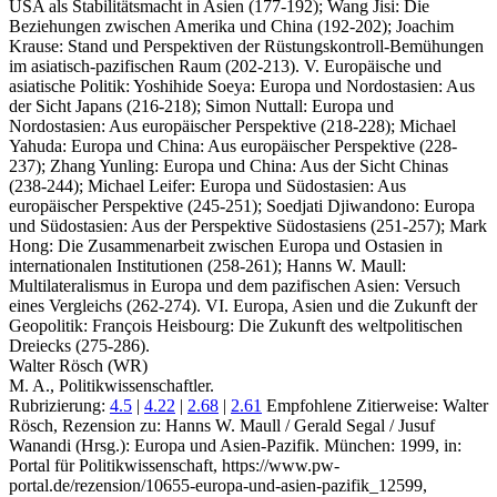
USA als Stabilitätsmacht in Asien (177-192); Wang Jisi: Die
Beziehungen zwischen Amerika und China (192-202); Joachim
Krause: Stand und Perspektiven der Rüstungskontroll-Bemühungen
im asiatisch-pazifischen Raum (202-213). V. Europäische und
asiatische Politik: Yoshihide Soeya: Europa und Nordostasien: Aus
der Sicht Japans (216-218); Simon Nuttall: Europa und
Nordostasien: Aus europäischer Perspektive (218-228); Michael
Yahuda: Europa und China: Aus europäischer Perspektive (228-
237); Zhang Yunling: Europa und China: Aus der Sicht Chinas
(238-244); Michael Leifer: Europa und Südostasien: Aus
europäischer Perspektive (245-251); Soedjati Djiwandono: Europa
und Südostasien: Aus der Perspektive Südostasiens (251-257); Mark
Hong: Die Zusammenarbeit zwischen Europa und Ostasien in
internationalen Institutionen (258-261); Hanns W. Maull:
Multilateralismus in Europa und dem pazifischen Asien: Versuch
eines Vergleichs (262-274). VI. Europa, Asien und die Zukunft der
Geopolitik: François Heisbourg: Die Zukunft des weltpolitischen
Dreiecks (275-286).
Walter Rösch (WR)
M. A., Politikwissenschaftler.
Rubrizierung:
4.5
|
4.22
|
2.68
|
2.61
Empfohlene Zitierweise: Walter
Rösch, Rezension zu: Hanns W. Maull / Gerald Segal / Jusuf
Wanandi
(Hrsg.): Europa und Asien-Pazifik. München: 1999, in:
Portal für Politikwissenschaft, https://www.pw-
portal.de/rezension/10655-europa-und-asien-pazifik_12599,