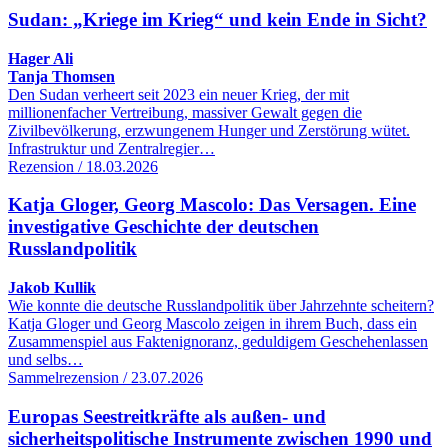
Sudan: „Kriege im Krieg“ und kein Ende in Sicht?
Hager Ali
Tanja Thomsen
Den Sudan verheert seit 2023 ein neuer Krieg, der mit
millionenfacher Vertreibung, massiver Gewalt gegen die
Zivilbevölkerung, erzwungenem Hunger und Zerstörung wütet.
Infrastruktur und Zentralregier…
Rezension / 18.03.2026
Katja Gloger, Georg Mascolo: Das Versagen. Eine
investigative Geschichte der deutschen
Russlandpolitik
Jakob Kullik
Wie konnte die deutsche Russlandpolitik über Jahrzehnte scheitern?
Katja Gloger und Georg Mascolo zeigen in ihrem Buch, dass ein
Zusammenspiel aus Faktenignoranz, geduldigem Geschehenlassen
und selbs…
Sammelrezension / 23.07.2026
Europas Seestreitkräfte als außen- und
sicherheitspolitische Instrumente zwischen 1990 und