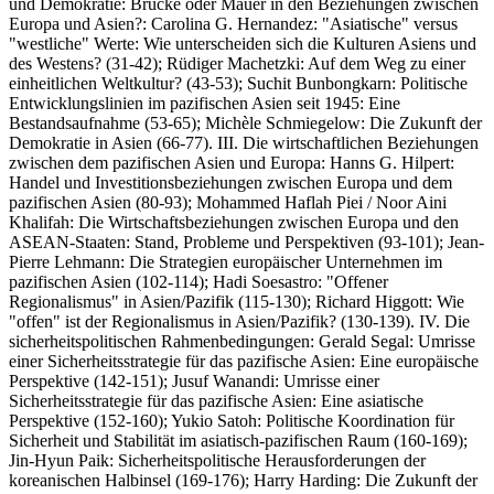
und Demokratie: Brücke oder Mauer in den Beziehungen zwischen
Europa und Asien?: Carolina G. Hernandez: "Asiatische" versus
"westliche" Werte: Wie unterscheiden sich die Kulturen Asiens und
des Westens? (31-42); Rüdiger Machetzki: Auf dem Weg zu einer
einheitlichen Weltkultur? (43-53); Suchit Bunbongkarn: Politische
Entwicklungslinien im pazifischen Asien seit 1945: Eine
Bestandsaufnahme (53-65); Michèle Schmiegelow: Die Zukunft der
Demokratie in Asien (66-77). III. Die wirtschaftlichen Beziehungen
zwischen dem pazifischen Asien und Europa: Hanns G. Hilpert:
Handel und Investitionsbeziehungen zwischen Europa und dem
pazifischen Asien (80-93); Mohammed Haflah Piei / Noor Aini
Khalifah: Die Wirtschaftsbeziehungen zwischen Europa und den
ASEAN-Staaten: Stand, Probleme und Perspektiven (93-101); Jean-
Pierre Lehmann: Die Strategien europäischer Unternehmen im
pazifischen Asien (102-114); Hadi Soesastro: "Offener
Regionalismus" in Asien/Pazifik (115-130); Richard Higgott: Wie
"offen" ist der Regionalismus in Asien/Pazifik? (130-139). IV. Die
sicherheitspolitischen Rahmenbedingungen: Gerald Segal: Umrisse
einer Sicherheitsstrategie für das pazifische Asien: Eine europäische
Perspektive (142-151); Jusuf Wanandi: Umrisse einer
Sicherheitsstrategie für das pazifische Asien: Eine asiatische
Perspektive (152-160); Yukio Satoh: Politische Koordination für
Sicherheit und Stabilität im asiatisch-pazifischen Raum (160-169);
Jin-Hyun Paik: Sicherheitspolitische Herausforderungen der
koreanischen Halbinsel (169-176); Harry Harding: Die Zukunft der