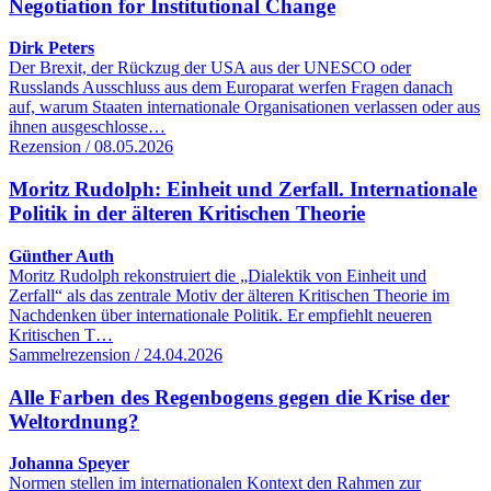
Negotiation for Institutional Change
Dirk Peters
Der Brexit, der Rückzug der USA aus der UNESCO oder
Russlands Ausschluss aus dem Europarat werfen Fragen danach
auf, warum Staaten internationale Organisationen verlassen oder aus
ihnen ausgeschlosse…
Rezension / 08.05.2026
Moritz Rudolph: Einheit und Zerfall. Internationale
Politik in der älteren Kritischen Theorie
Günther Auth
Moritz Rudolph rekonstruiert die „Dialektik von Einheit und
Zerfall“ als das zentrale Motiv der älteren Kritischen Theorie im
Nachdenken über internationale Politik. Er empfiehlt neueren
Kritischen T…
Sammelrezension / 24.04.2026
Alle Farben des Regenbogens gegen die Krise der
Weltordnung?
Johanna Speyer
Normen stellen im internationalen Kontext den Rahmen zur