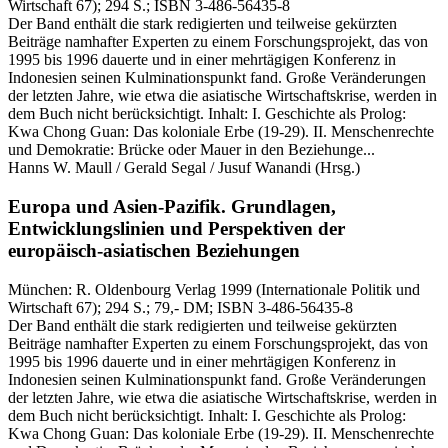
Wirtschaft 67)
; 294 S.
; ISBN 3-486-56435-8
Der Band enthält die stark redigierten und teilweise gekürzten
Beiträge namhafter Experten zu einem Forschungsprojekt, das von
1995 bis 1996 dauerte und in einer mehrtägigen Konferenz in
Indonesien seinen Kulminationspunkt fand. Große Veränderungen
der letzten Jahre, wie etwa die asiatische Wirtschaftskrise, werden in
dem Buch nicht berücksichtigt. Inhalt: I. Geschichte als Prolog:
Kwa Chong Guan: Das koloniale Erbe (19-29). II. Menschenrechte
und Demokratie: Brücke oder Mauer in den Beziehunge...
Hanns W. Maull / Gerald Segal / Jusuf Wanandi
(Hrsg.)
Europa und Asien-Pazifik.
Grundlagen,
Entwicklungslinien und Perspektiven der
europäisch-asiatischen Beziehungen
München:
R. Oldenbourg Verlag
1999
(Internationale Politik und
Wirtschaft 67)
; 294 S.
; 79,- DM
; ISBN 3-486-56435-8
Der Band enthält die stark redigierten und teilweise gekürzten
Beiträge namhafter Experten zu einem Forschungsprojekt, das von
1995 bis 1996 dauerte und in einer mehrtägigen Konferenz in
Indonesien seinen Kulminationspunkt fand. Große Veränderungen
der letzten Jahre, wie etwa die asiatische Wirtschaftskrise, werden in
dem Buch nicht berücksichtigt. Inhalt: I. Geschichte als Prolog:
Kwa Chong Guan: Das koloniale Erbe (19-29). II. Menschenrechte