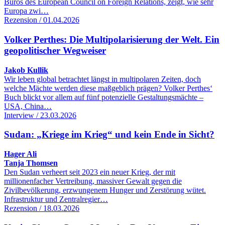
Büros des European Council on Foreign Relations, zeigt, wie sehr
Europa zwi…
Rezension / 01.04.2026
Volker Perthes: Die Multipolarisierung der Welt. Ein
geopolitischer Wegweiser
Jakob Kullik
Wir leben global betrachtet längst in multipolaren Zeiten, doch
welche Mächte werden diese maßgeblich prägen? Volker Perthes‘
Buch blickt vor allem auf fünf potenzielle Gestaltungsmächte –
USA, China…
Interview / 23.03.2026
Sudan: „Kriege im Krieg“ und kein Ende in Sicht?
Hager Ali
Tanja Thomsen
Den Sudan verheert seit 2023 ein neuer Krieg, der mit
millionenfacher Vertreibung, massiver Gewalt gegen die
Zivilbevölkerung, erzwungenem Hunger und Zerstörung wütet.
Infrastruktur und Zentralregier…
Rezension / 18.03.2026