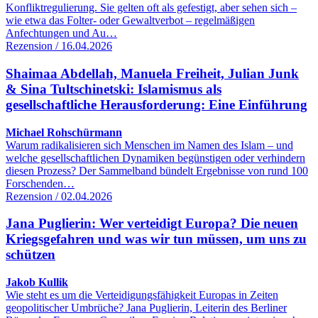
Konfliktregulierung. Sie gelten oft als gefestigt, aber sehen sich –
wie etwa das Folter- oder Gewaltverbot – regelmäßigen
Anfechtungen und Au…
Rezension / 16.04.2026
Shaimaa Abdellah, Manuela Freiheit, Julian Junk
& Sina Tultschinetski: Islamismus als
gesellschaftliche Herausforderung: Eine Einführung
Michael Rohschürmann
Warum radikalisieren sich Menschen im Namen des Islam – und
welche gesellschaftlichen Dynamiken begünstigen oder verhindern
diesen Prozess? Der Sammelband bündelt Ergebnisse von rund 100
Forschenden…
Rezension / 02.04.2026
Jana Puglierin: Wer verteidigt Europa? Die neuen
Kriegsgefahren und was wir tun müssen, um uns zu
schützen
Jakob Kullik
Wie steht es um die Verteidigungsfähigkeit Europas in Zeiten
geopolitischer Umbrüche? Jana Puglierin, Leiterin des Berliner