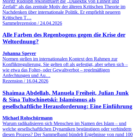
Moritz Rudolph rekonstruiert die „Dialektik von Einheit und
Zerfall“ als das zentrale Motiv der älteren Kritischen Theorie im
Nachdenken über internationale Politik. Er empfiehlt neueren
Kritischen T…
Sammelrezension / 24.04.2026
Alle Farben des Regenbogens gegen die Krise der
Weltordnung?
Johanna Speyer
Normen stellen im internationalen Kontext den Rahmen zur
Konfliktregulierung. Sie gelten oft als gefestigt, aber sehen sich –
wie etwa das Folter- oder Gewaltverbot – regelmäßigen
Anfechtungen und Au…
Rezension / 16.04.2026
Shaimaa Abdellah, Manuela Freiheit, Julian Junk
& Sina Tultschinetski: Islamismus als
gesellschaftliche Herausforderung: Eine Einführung
Michael Rohschürmann
Warum radikalisieren sich Menschen im Namen des Islam – und
welche gesellschaftlichen Dynamiken begünstigen oder verhindern
diesen Prozess? Der Sammelband bündelt Ergebnisse von rund 100