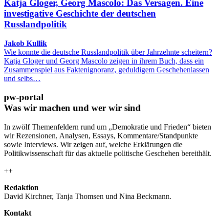
Katja Gloger, Georg Mascolo: Das Versagen. Eine
investigative Geschichte der deutschen
Russlandpolitik
Jakob Kullik
Wie konnte die deutsche Russlandpolitik über Jahrzehnte scheitern?
Katja Gloger und Georg Mascolo zeigen in ihrem Buch, dass ein
Zusammenspiel aus Faktenignoranz, geduldigem Geschehenlassen
und selbs…
pw-portal
Was wir machen und wer wir sind
In zwölf Themenfeldern rund um „Demokratie und Frieden“ bieten
wir Rezensionen, Analysen, Essays, Kommentare/Standpunkte
sowie Interviews. Wir zeigen auf, welche Erklärungen die
Politikwissenschaft für das aktuelle politische Geschehen bereithält.
++
Redaktion
David Kirchner, Tanja Thomsen
und
Nina Beckmann.
Kontakt