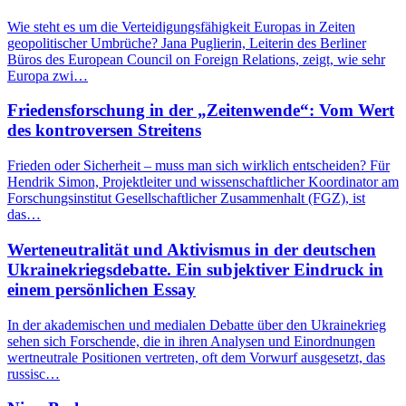
Wie steht es um die Verteidigungsfähigkeit Europas in Zeiten
geopolitischer Umbrüche? Jana Puglierin, Leiterin des Berliner
Büros des European Council on Foreign Relations, zeigt, wie sehr
Europa zwi…
Friedensforschung in der „Zeitenwende“: Vom Wert
des kontroversen Streitens
Frieden oder Sicherheit – muss man sich wirklich entscheiden? Für
Hendrik Simon, Projektleiter und wissenschaftlicher Koordinator am
Forschungsinstitut Gesellschaftlicher Zusammenhalt (FGZ), ist
das…
Werteneutralität und Aktivismus in der deutschen
Ukrainekriegsdebatte. Ein subjektiver Eindruck in
einem persönlichen Essay
In der akademischen und medialen Debatte über den Ukrainekrieg
sehen sich Forschende, die in ihren Analysen und Einordnungen
wertneutrale Positionen vertreten, oft dem Vorwurf ausgesetzt, das
russisc…