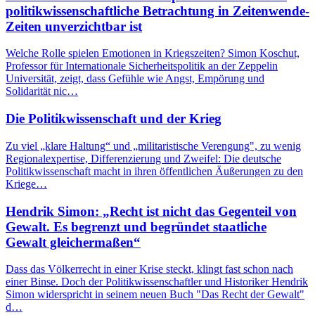
politikwissenschaftliche Betrachtung in Zeitenwende-
Zeiten unverzichtbar ist
Welche Rolle spielen Emotionen in Kriegszeiten? Simon Koschut,
Professor für Internationale Sicherheitspolitik an der Zeppelin
Universität, zeigt, dass Gefühle wie Angst, Empörung und
Solidarität nic…
Die Politikwissenschaft und der Krieg
Zu viel „klare Haltung“ und „militaristische Verengung", zu wenig
Regionalexpertise, Differenzierung und Zweifel: Die deutsche
Politikwissenschaft macht in ihren öffentlichen Äußerungen zu den
Kriege…
Hendrik Simon: „Recht ist nicht das Gegenteil von
Gewalt. Es begrenzt und begründet staatliche
Gewalt gleichermaßen“
Dass das Völkerrecht in einer Krise steckt, klingt fast schon nach
einer Binse. Doch der Politikwissenschaftler und Historiker Hendrik
Simon widerspricht in seinem neuen Buch "Das Recht der Gewalt"
d…