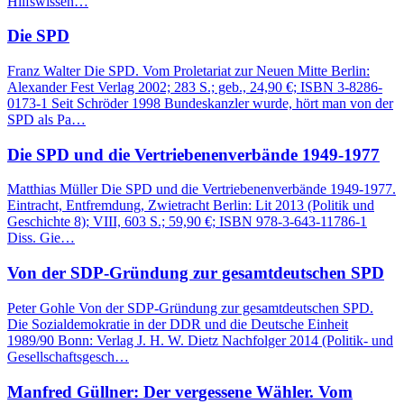
Hilfswissen…
Die SPD
Franz Walter Die SPD. Vom Proletariat zur Neuen Mitte Berlin:
Alexander Fest Verlag 2002; 283 S.; geb., 24,90 €; ISBN 3-8286-
0173-1 Seit Schröder 1998 Bundeskanzler wurde, hört man von der
SPD als Pa…
Die SPD und die Vertriebenenverbände 1949-1977
Matthias Müller Die SPD und die Vertriebenenverbände 1949-1977.
Eintracht, Entfremdung, Zwietracht Berlin: Lit 2013 (Politik und
Geschichte 8); VIII, 603 S.; 59,90 €; ISBN 978-3-643-11786-1
Diss. Gie…
Von der SDP-Gründung zur gesamtdeutschen SPD
Peter Gohle Von der SDP-Gründung zur gesamtdeutschen SPD.
Die Sozialdemokratie in der DDR und die Deutsche Einheit
1989/90 Bonn: Verlag J. H. W. Dietz Nachfolger 2014 (Politik- und
Gesellschaftsgesch…
Manfred Güllner: Der vergessene Wähler. Vom