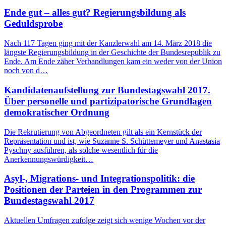
Ende gut – alles gut? Regierungsbildung als
Geduldsprobe
Nach 117 Tagen ging mit der Kanzlerwahl am 14. März 2018 die
längste Regierungsbildung in der Geschichte der Bundesrepublik zu
Ende. Am Ende zäher Verhandlungen kam ein weder von der Union
noch von d…
Kandidatenaufstellung zur Bundestagswahl 2017.
Über personelle und partizipatorische Grundlagen
demokratischer Ordnung
Die Rekrutierung von Abgeordneten gilt als ein Kernstück der
Repräsentation und ist, wie Suzanne S. Schüttemeyer und Anastasia
Pyschny ausführen, als solche wesentlich für die
Anerkennungswürdigkeit…
Asyl-, Migrations- und Integrationspolitik: die
Positionen der Parteien in den Programmen zur
Bundestagswahl 2017
Aktuellen Umfragen zufolge zeigt sich wenige Wochen vor der