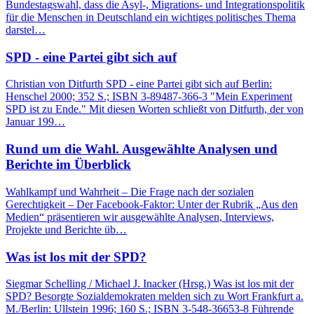
Bundestagswahl, dass die Asyl-, Migrations- und Integrationspolitik
für die Menschen in Deutschland ein wichtiges politisches Thema
darstel…
SPD - eine Partei gibt sich auf
Christian von Ditfurth SPD - eine Partei gibt sich auf Berlin:
Henschel 2000; 352 S.; ISBN 3-89487-366-3 "Mein Experiment
SPD ist zu Ende." Mit diesen Worten schließt von Ditfurth, der von
Januar 199…
Rund um die Wahl. Ausgewählte Analysen und
Berichte im Überblick
Wahlkampf und Wahrheit – Die Frage nach der sozialen
Gerechtigkeit – Der Facebook-Faktor: Unter der Rubrik „Aus den
Medien“ präsentieren wir ausgewählte Analysen, Interviews,
Projekte und Berichte üb…
Was ist los mit der SPD?
Siegmar Schelling / Michael J. Inacker (Hrsg.) Was ist los mit der
SPD? Besorgte Sozialdemokraten melden sich zu Wort Frankfurt a.
M./Berlin: Ullstein 1996; 160 S.; ISBN 3-548-36653-8 Führende