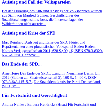
Aufstieg und Fall der Volksparteien
Bei der Erklärung des Auf- und Abstiegs der Volksparteien wurden
aus Sicht von Manfred Güllner, Geschäftsführer des
Sozialforschungsinstituts forsa, die Interessenlagen der
Wähler*innen nicht ausreic…
Aufstieg und Krise der SPD
Max Reinhardt Aufstieg und Krise der SPD. Flügel und
Repräsentanten einer pluralistischen Volkspartei Baden-Baden:
Nomos Verlagsgesellschaft 2011; 628 S.; 99,- €; ISBN 978-3-8329-
6575-4 Diss. Hannove…
Das Ende der SPD...
Arne Heise Das Ende der SPD... ...und ihr Neuanfang Berlin: Lit
2012 (Studien zur Staatswissenschaft 5); 168 S.; 14,90 €; ISBN
978-3-643-11515-7 „Die Sozialdemokratische Partei Deutschlands
(SPD) ste…
Für Fortschritt und Gerechtigkeit
Andrea Nahles / Barbara Hendricks (Hrsg.) Für Fortschritt und