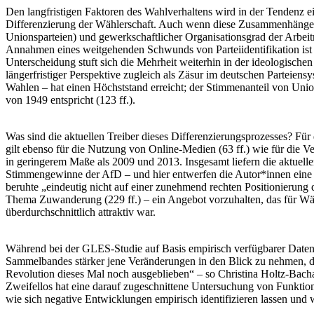
Den langfristigen Faktoren des Wahlverhaltens wird in der Tendenz ein
Differenzierung der Wählerschaft. Auch wenn diese Zusammenhänge heu
Unionsparteien) und gewerkschaftlicher Organisationsgrad der Arbei
Annahmen eines weitgehenden Schwunds von Parteiidentifikation ist –
Unterscheidung stuft sich die Mehrheit weiterhin in der ideologischen 
längerfristiger Perspektive zugleich als Zäsur im deutschen Parteien
Wahlen – hat einen Höchststand erreicht; der Stimmenanteil von Uni
von 1949 entspricht (123 ff.).
Was sind die aktuellen Treiber dieses Differenzierungsprozesses? Für
gilt ebenso für die Nutzung von Online-Medien (63 ff.) wie für die V
in geringerem Maße als 2009 und 2013. Insgesamt liefern die aktuelle
Stimmengewinne der AfD – und hier entwerfen die Autor*innen eine Er
beruhte „eindeutig nicht auf einer zunehmend rechten Positionierung 
Thema Zuwanderung (229 ff.) – ein Angebot vorzuhalten, das für Wähle
überdurchschnittlich attraktiv war.
Während bei der GLES-Studie auf Basis empirisch verfügbarer Daten 
Sammelbandes stärker jene Veränderungen in den Blick zu nehmen, die
Revolution dieses Mal noch ausgeblieben“ – so Christina Holtz-Bacha i
Zweifellos hat eine darauf zugeschnittene Untersuchung von Funktio
wie sich negative Entwicklungen empirisch identifizieren lassen un