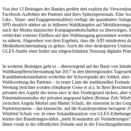
Von den 13 Beiträgen des Bandes greifen drei explizit die Verwendu
Facebook-Auftritten der Parteien und ihres Spitzenpersonals. Eine A
Like-, Share- und Engagementzahlen) verfügt; die quantitative Anla
SPD deutlich stärker als in früheren Wahlkämpfen auf Mobilisierungs
noch der Modus klassischer Kampagnenbotschaften zu überwiegen. Im 
verdeckter externer Einfluss auf den Wahlausgang genommen werden k
zu nähern. Abgesehen von dem Ergebnis, dass die AfD mindestens durc
Medienberichterstattung zu geben. Auch die eher deskriptiven Unte
GLES-Studie einer bisher nur eingeschränkten Nutzung digitaler Poten
In weiteren Beiträgen geht es – überwiegend auf der Basis von Inha
Wahlkampfberichterstattung hat 2017 in den überregionalen Tagesze
Kandidatenkonstellation weiterhin der Schwerpunkt der Artikel, abe
Wahlwerbung der Parteien – in erster Linie die traditionellen Forma
Wertung berichtet worden (Stephanie Geise et al.). In Ihrer Berich
privaten den Aspekt des horse-race in den Vordergrund rücken, aber ei
Präsentationsmodus der privaten angepasst haben (Reimar Zeh/ Winfr
zwischen Angela Merkel und Martin Schulz, die einerseits in der Ges
Parteiensystems – das klassische, auf die Kanzlerposition bezogen
Winfried Schulz vor. In einer Sekundäranalyse von GLES-Erhebungen 
letzten drei Bundestagswahlen „mehr Konstanten als Veränderungen“ 
ihnen vorab in der öffentlichen Debatte und in der Forschungsliteratu