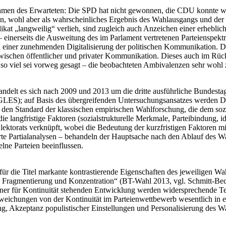
ahmen des Erwarteten: Die SPD hat nicht gewonnen, die CDU konnte w
ten, wohl aber als wahrscheinliches Ergebnis des Wahlausgangs und der
kat „langweilig“ verlieh, sind zugleich auch Anzeichen einer erhebl
 einerseits die Ausweitung des im Parlament vertretenen Parteienspek
n einer zunehmenden Digitalisierung der politischen Kommunikation. De
schen öffentlicher und privater Kommunikation. Dieses auch im Rückb
so viel sei vorweg gesagt – die beobachteten Ambivalenzen sehr wohl 
handelt es sich nach 2009 und 2013 um die dritte ausführliche Bundes
 (GLES); auf Basis des übergreifenden Untersuchungsansatzes werden D
den Standard der klassischen empirischen Wahlforschung, die dem sozi
die langfristige Faktoren (sozialstrukturelle Merkmale, Parteibindung, i
torats verknüpft, wobei die Bedeutung der kurzfristigen Faktoren mit 
erte Partialanalysen – behandeln der Hauptsache nach den Ablauf des W
lne Parteien beeinflussen.
für die Titel markante kontrastierende Eigenschaften des jeweilige
 Fragmentierung und Konzentration“ (BT-Wahl 2013, vgl. Schmitt-Beck e
ner für Kontinuität stehenden Entwicklung werden widersprechende Te
bweichungen von der Kontinuität im Parteienwettbewerb wesentlich in 
ung, Akzeptanz populistischer Einstellungen und Personalisierung des Wa