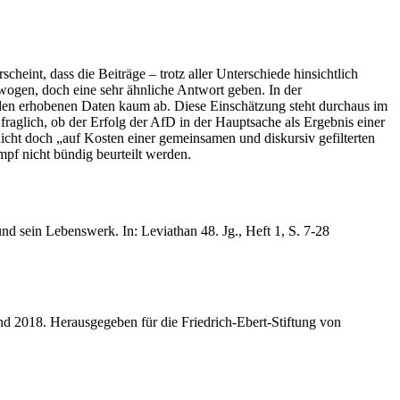
eint, dass die Beiträge – trotz aller Unterschiede hinsichtlich
wogen, doch eine sehr ähnliche Antwort geben. In der
den erhobenen Daten kaum ab. Diese Einschätzung steht durchaus im
aglich, ob der Erfolg der AfD in der Hauptsache als Ergebnis einer
 nicht doch „auf Kosten einer gemeinsamen und diskursiv gefilterten
pf nicht bündig beurteilt werden.
d sein Lebenswerk. In: Leviathan 48. Jg., Heft 1, S. 7-28
nd 2018. Herausgegeben für die Friedrich-Ebert-Stiftung von