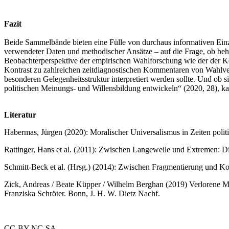
Fazit
Beide Sammelbände bieten eine Fülle von durchaus informativen Einzel
verwendeter Daten und methodischer Ansätze – auf die Frage, ob beh
Beobachterperspektive der empirischen Wahlforschung wie der der K
Kontrast zu zahlreichen zeitdiagnostischen Kommentaren von Wahlverl
besonderen Gelegenheitsstruktur interpretiert werden sollte. Und ob s
politischen Meinungs- und Willensbildung entwickeln“ (2020, 28), 
Literatur
Habermas, Jürgen (2020): Moralischer Universalismus in Zeiten polit
Rattinger, Hans et al. (2011): Zwischen Langeweile und Extremen:
Schmitt-Beck et al. (Hrsg.) (2014): Zwischen Fragmentierung und 
Zick, Andreas / Beate Küpper / Wilhelm Berghan (2019) Verlorene Mi
Franziska Schröter. Bonn, J. H. W. Dietz Nachf.
CC-BY-NC-SA