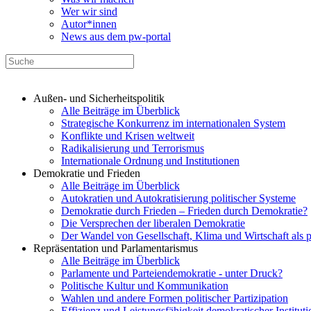
Wer wir sind
Autor*innen
News aus dem pw-portal
Außen- und Sicherheitspolitik
Alle Beiträge im Überblick
Strategische Konkurrenz im internationalen System
Konflikte und Krisen weltweit
Radikalisierung und Terrorismus
Internationale Ordnung und Institutionen
Demokratie und Frieden
Alle Beiträge im Überblick
Autokratien und Autokratisierung politischer Systeme
Demokratie durch Frieden – Frieden durch Demokratie?
Die Versprechen der liberalen Demokratie
Der Wandel von Gesellschaft, Klima und Wirtschaft als 
Repräsentation und Parlamentarismus
Alle Beiträge im Überblick
Parlamente und Parteiendemokratie - unter Druck?
Politische Kultur und Kommunikation
Wahlen und andere Formen politischer Partizipation
Effizienz und Leistungsfähigkeit demokratischer Institut