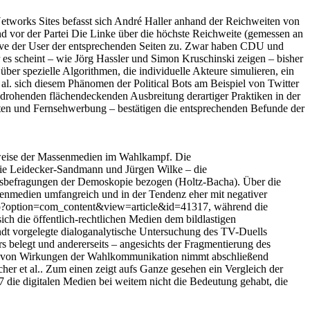
etworks Sites befasst sich André Haller anhand der Reichweiten von
d vor der Partei Die Linke über die höchste Reichweite (gemessen an
tive der User der entsprechenden Seiten zu. Zwar haben CDU und
 es scheint – wie Jörg Hassler und Simon Kruschinski zeigen – bisher
r spezielle Algorithmen, die individuelle Akteure simulieren, ein
l. sich diesem Phänomen der Political Bots am Beispiel von Twitter
 drohenden flächendeckenden Ausbreitung derartiger Praktiken in der
ten und Fernsehwerbung – bestätigen die entsprechenden Befunde der
nsweise der Massenmedien im Wahlkampf. Die
nie Leidecker-Sandmann und Jürgen Wilke – die
ungsbefragungen der Demoskopie bezogen (Holtz-Bacha). Über die
htenmedien umfangreich und in der Tendenz eher mit negativer
x.php?option=com_content&view=article&id=41317, während die
ich die öffentlich-rechtlichen Medien dem bildlastigen
ndt vorgelegte dialoganalytische Untersuchung des TV-Duells
s belegt und andererseits – angesichts der Fragmentierung des
ung von Wirkungen der Wahlkommunikation nimmt abschließend
r et al.. Zum einen zeigt aufs Ganze gesehen ein Vergleich der
die digitalen Medien bei weitem nicht die Bedeutung gehabt, die