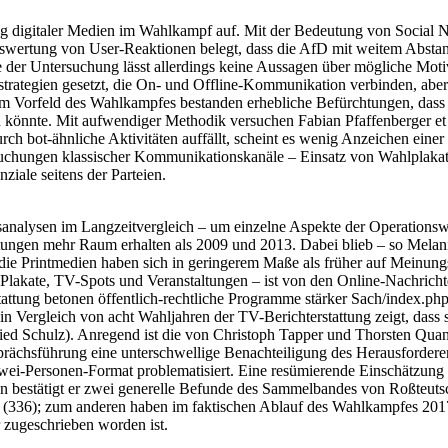
ng digitaler Medien im Wahlkampf auf. Mit der Bedeutung von Social N
uswertung von User-Reaktionen belegt, dass die AfD mit weitem Abstan
ge der Untersuchung lässt allerdings keine Aussagen über mögliche Mo
strategien gesetzt, die On- und Offline-Kommunikation verbinden, aber
Vorfeld des Wahlkampfes bestanden erhebliche Befürchtungen, dass übe
önnte. Mit aufwendiger Methodik versuchen Fabian Pfaffenberger et a
h bot-ähnliche Aktivitäten auffällt, scheint es wenig Anzeichen einer
rsuchungen klassischer Kommunikationskanäle – Einsatz von Wahlplaka
ziale seitens der Parteien.
ltsanalysen im Langzeitvergleich – um einzelne Aspekte der Operatio
itungen mehr Raum erhalten als 2009 und 2013. Dabei blieb – so Mela
r die Printmedien haben sich in geringerem Maße als früher auf Mein
te Plakate, TV-Spots und Veranstaltungen – ist von den Online-Nachric
terstattung betonen öffentlich-rechtliche Programme stärker Sach/inde
n Vergleich von acht Wahljahren der TV-Berichterstattung zeigt, dass s
ied Schulz). Anregend ist die von Christoph Tapper und Thorsten Qua
prächsführung eine unterschwellige Benachteiligung des Herausforderer
e Zwei-Personen-Format problematisiert. Eine resümierende Einschätz
bestätigt er zwei generelle Befunde des Sammelbandes von Roßteutsche
(336); zum anderen haben im faktischen Ablauf des Wahlkampfes 2017 
r zugeschrieben worden ist.