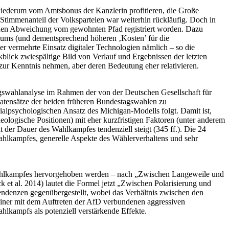
iederum vom Amtsbonus der Kanzlerin profitieren, die Große
 Stimmenanteil der Volksparteien war weiterhin rückläufig. Doch in
ichen Abweichung vom gewohnten Pfad registriert worden. Dazu
trums (und dementsprechend höheren ‚Kosten’ für die
r vermehrte Einsatz digitaler Technologien nämlich – so die
lick zwiespältige Bild von Verlauf und Ergebnissen der letzten
zur Kenntnis nehmen, aber deren Bedeutung eher relativieren.
tagswahlanalyse im Rahmen der von der Deutschen Gesellschaft für
atensätze der beiden früheren Bundestagswahlen zu
alpsychologischen Ansatz des Michigan-Modells folgt. Damit ist,
deologische Positionen) mit eher kurzfristigen Faktoren (unter anderem
der Dauer des Wahlkampfes tendenziell steigt (345 ff.). Die 24
ahlkampfes, generelle Aspekte des Wählerverhaltens und sehr
n Wahlkampfes hervorgehoben werden – nach „Zwischen Langeweile und
t al. 2014) lautet die Formel jetzt „Zwischen Polarisierung und
ndenzen gegenübergestellt, wobei das Verhältnis zwischen den
einer mit dem Auftreten der AfD verbundenen aggressiven
hlkampfs als potenziell verstärkende Effekte.