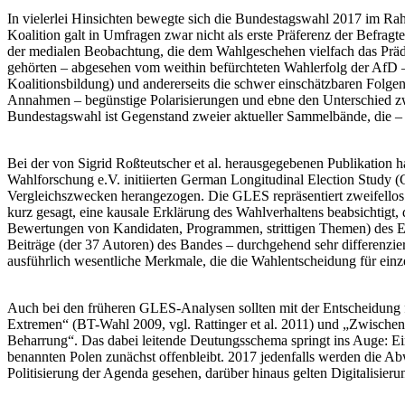
In vielerlei Hinsichten bewegte sich die Bundestagswahl 2017 im R
Koalition galt in Umfragen zwar nicht als erste Präferenz der Befrag
der medialen Beobachtung, die dem Wahlgeschehen vielfach das Prädi
gehörten – abgesehen vom weithin befürchteten Wahlerfolg der AfD –
Koalitionsbildung) und andererseits die schwer einschätzbaren Folge
Annahmen – begünstige Polarisierungen und ebne den Unterschied zwi
Bundestagswahl ist Gegenstand zweier aktueller Sammelbände, die – 
Bei der von Sigrid Roßteutscher et al. herausgegebenen Publikation 
Wahlforschung e.V. initiierten German Longitudinal Election Study
Vergleichszwecken herangezogen. Die GLES repräsentiert zweifellos 
kurz gesagt, eine kausale Erklärung des Wahlverhaltens beabsichtigt, 
Bewertungen von Kandidaten, Programmen, strittigen Themen) des Elek
Beiträge (der 37 Autoren) des Bandes – durchgehend sehr differenzi
ausführlich wesentliche Merkmale, die die Wahlentscheidung für einze
Auch bei den früheren GLES-Analysen sollten mit der Entscheidung 
Extremen“ (BT-Wahl 2009, vgl. Rattinger et al. 2011) und „Zwischen
Beharrung“. Das dabei leitende Deutungsschema springt ins Auge: Ei
benannten Polen zunächst offenbleibt. 2017 jedenfalls werden die A
Politisierung der Agenda gesehen, darüber hinaus gelten Digitalisier