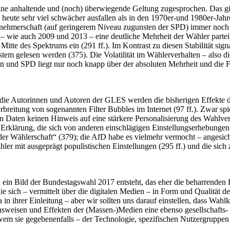
e anhaltende und (noch) überwiegende Geltung zugesprochen. Das gilt fü
te sehr viel schwächer ausfallen als in den 1970er-und 1980er-Jahren
tnehmerschaft (auf geringerem Niveau zugunsten der SPD) immer noch n
 wie auch 2009 und 2013 – eine deutliche Mehrheit der Wähler parteipo
Mitte des Spektrums ein (291 ff.). Im Kontrast zu diesen Stabilität sig
system gelesen werden (375). Die Volatilität im Wählerverhalten – also
on und SPD liegt nur noch knapp über der absoluten Mehrheit und die 
 die Autorinnen und Autoren der GLES werden die bisherigen Effekte der
erbreitung von sogenannten Filter Bubbles im Internet (97 ff.). Zwar sp
n Daten keinen Hinweis auf eine stärkere Personalisierung des Wahlverh
klärung, die sich von anderen einschlägigen Einstellungserhebungen do
der Wählerschaft“ (379); die AfD habe es vielmehr vermocht – angesicht
r mit ausgeprägt populistischen Einstellungen (295 ff.) und die sich 
ein Bild der Bundestagswahl 2017 entsteht, das eher die beharrenden 
 sich – vermittelt über die digitalen Medien – in Form und Qualität d
n ihrer Einleitung – aber wir sollten uns darauf einstellen, dass Wahl
nsweisen und Effekten der (Massen-)Medien eine ebenso gesellschafts-
d wem sie gegebenenfalls – der Technologie, spezifischen Nutzergrup