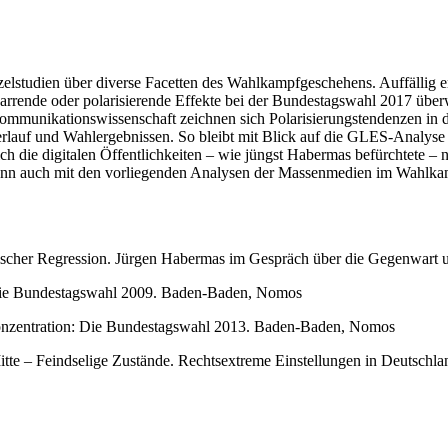
studien über diverse Facetten des Wahlkampfgeschehens. Auffällig ersch
arrende oder polarisierende Effekte bei der Bundestagswahl 2017 über
ommunikationswissenschaft zeichnen sich Polarisierungstendenzen in 
auf und Wahlergebnissen. So bleibt mit Blick auf die GLES-Analyse fr
ich die digitalen Öffentlichkeiten – wie jüngst Habermas befürchtete –
kann auch mit den vorliegenden Analysen der Massenmedien im Wahlkam
ischer Regression. Jürgen Habermas im Gespräch über die Gegenwart un
 Die Bundestagswahl 2009. Baden-Baden, Nomos
Konzentration: Die Bundestagswahl 2013. Baden-Baden, Nomos
tte – Feindselige Zustände. Rechtsextreme Einstellungen in Deutschla