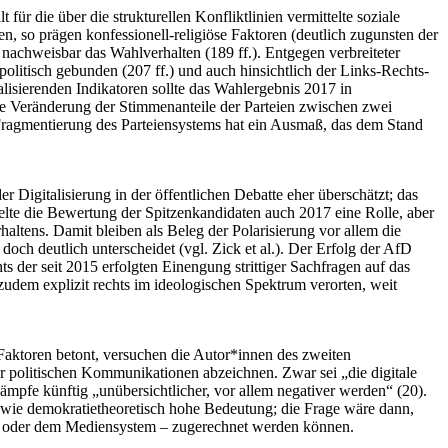
r die über die strukturellen Konfliktlinien vermittelte soziale
, so prägen konfessionell-religiöse Faktoren (deutlich zugunsten der
achweisbar das Wahlverhalten (189 ff.). Entgegen verbreiteter
litisch gebunden (207 ff.) und auch hinsichtlich der Links-Rechts-
nalisierenden Indikatoren sollte das Wahlergebnis 2017 in
 die Veränderung der Stimmenanteile der Parteien zwischen zwei
Fragmentierung des Parteiensystems hat ein Ausmaß, das dem Stand
 Digitalisierung in der öffentlichen Debatte eher überschätzt; das
ielte die Bewertung der Spitzenkandidaten auch 2017 eine Rolle, aber
altens. Damit bleiben als Beleg der Polarisierung vor allem die
ch deutlich unterscheidet (vgl. Zick et al.). Der Erfolg der AfD
s der seit 2015 erfolgten Einengung strittiger Sachfragen auf das
zudem explizit rechts im ideologischen Spektrum verorten, weit
Faktoren betont, versuchen die Autor*innen des zweiten
er politischen Kommunikationen abzeichnen. Zwar sei „die digitale
kämpfe künftig „unübersichtlicher, vor allem negativer werden“ (20).
 wie demokratietheoretisch hohe Bedeutung; die Frage wäre dann,
pen oder dem Mediensystem – zugerechnet werden können.