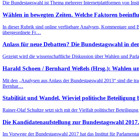
Die Bundestagswahl ist Thema mehrerer Internetplattformen von Inst
Wählen in bewegten Zeiten. Welche Faktoren beeinfl
In dieser Rubrik sind online verfügbare Analysen, Kommentare und
übergeordnete Fr…
Anlass für neue Debatten? Die Bundestagswahl in de
Gezeigt wird die wissenschaftliche Diskussion über Wahlen und Parla
Harald Schoen / Bernhard Weßels (Hrsg.): Wahlen u
Mit den „Analysen aus Anlass der Bundestagswahl 2013“ sind die tra
Bernhar…
Stabilität und Wandel. Wieviel politische Beteiligung
Rainer-Olaf Schultze setzt sich mit der Vielfalt politischer Beteiligun
Die Kandidatenaufstellung zur Bundestagswahl 2017.
Im Vorwege der Bundestagswahl 2017 hat das Institut für Parlamenta