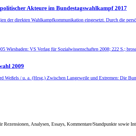
n politischer Akteure im Bundestagswahlkampf 2017
gien der direkten Wahlkampfkommunikation eingesetzt. Durch die pers
05 Wiesbaden: VS Verlag für Sozialwissenschaften 2008; 222 S.; bro
wahl 2009
hard Weßels / u. a. (Hrsg.) Zwischen Langeweile und Extremen: Die 
r Rezensionen, Analysen, Essays, Kommentare/Standpunkte sowie Inter