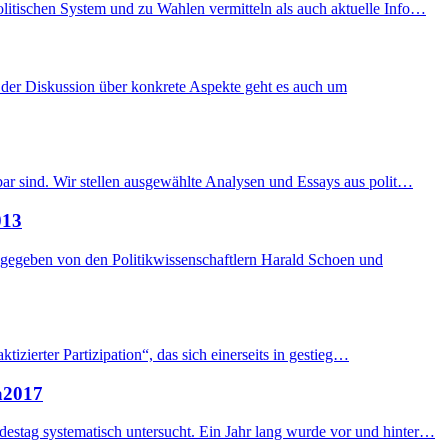
litischen System und zu Wahlen vermitteln als auch aktuelle Info…
der Diskussion über konkrete Aspekte geht es auch um
bar sind. Wir stellen ausgewählte Analysen und Essays aus polit…
013
sgegeben von den Politikwissenschaftlern Harald Schoen und
tizierter Partizipation“, das sich einerseits in gestieg…
a2017
estag systematisch untersucht. Ein Jahr lang wurde vor und hinter…