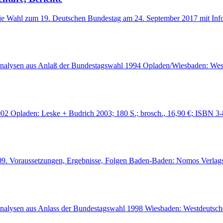
 die Wahl zum 19. Deutschen Bundestag am 24. September 2017 mit Inf
lysen aus Anlaß der Bundestagswahl 1994 Opladen/Wiesbaden: Westdeut
02 Opladen: Leske + Budrich 2003; 180 S.; brosch., 16,90 €; ISBN 3-
09. Voraussetzungen, Ergebnisse, Folgen Baden-Baden: Nomos Verlagsg
alysen aus Anlass der Bundestagswahl 1998 Wiesbaden: Westdeutsche