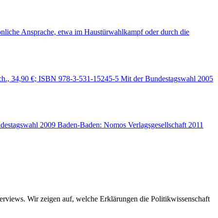
önliche Ansprache, etwa im Haustürwahlkampf oder durch die
sch., 34,90 €; ISBN 978-3-531-15245-5 Mit der Bundestagswahl 2005
Bundestagswahl 2009 Baden-Baden: Nomos Verlagsgesellschaft 2011
views. Wir zeigen auf, welche Erklärungen die Politikwissenschaft