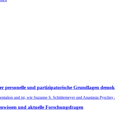
er personelle und partizipatorische Grundlagen demo
sentation und ist, wie Suzanne S. Schüttemeyer und Anastasia Pyschny
nwissen und aktuelle Forschungsfragen