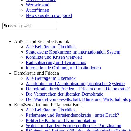
Wer wir sind
Autor*innen
News aus dem pw-portal
Außen- und Sicherheitspolitik
Alle Beiträge im Überblick
Strategische Konkurrenz im internationalen System
Konflikte und Krisen weltweit
Radikalisierung und Terrorismus
Internationale Ordnung und Institutionen
Demokratie und Frieden
Alle Beiträge im Überblick
Autokratien und Autokratisierung politischer Systeme
Demokratie durch Frieden – Frieden durch Demokratie?
Die Versprechen der liberalen Demokratie
Der Wandel von Gesellschaft, Klima und Wirtschaft als 
Repräsentation und Parlamentarismus
Alle Beiträge im Überblick
Parlamente und Parteiendemokratie - unter Druck?
Politische Kultur und Kommunikation
Wahlen und andere Formen politischer Partizipation
Effizienz und Leistungsfähigkeit demokratischer Institut