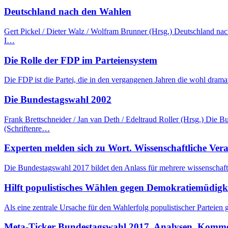
Deutschland nach den Wahlen
Gert Pickel / Dieter Walz / Wolfram Brunner (Hrsg.) Deutschland n
I…
Die Rolle der FDP im Parteiensystem
Die FDP ist die Partei, die in den vergangenen Jahren die wohl dram
Die Bundestagswahl 2002
Frank Brettschneider / Jan van Deth / Edeltraud Roller (Hrsg.) Di
(Schriftenre…
Experten melden sich zu Wort. Wissenschaftliche Ve
Die Bundestagswahl 2017 bildet den Anlass für mehrere wissenschaftli
Hilft populistisches Wählen gegen Demokratiemüdigk
Als eine zentrale Ursache für den Wahlerfolg populistischer Parteien
Meta-Ticker Bundestagswahl 2017. Analysen, Kommen