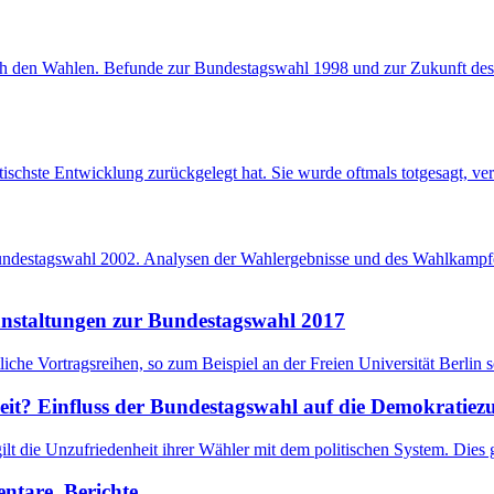
ach den Wahlen. Befunde zur Bundestagswahl 1998 und zur Zukunft des
atischste Entwicklung zurückgelegt hat. Sie wurde oftmals totgesagt, 
e Bundestagswahl 2002. Analysen der Wahlergebnisse und des Wahlkamp
ranstaltungen zur Bundestagswahl 2017
che Vortragsreihen, so zum Beispiel an der Freien Universität Berlin 
eit? Einfluss der Bundestagswahl auf die Demokratiez
 gilt die Unzufriedenheit ihrer Wähler mit dem politischen System. Die
tare, Berichte