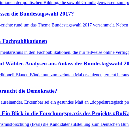
itutionen der politischen Bildung, die sowohl Grundlagenwissen zum po
ussen die Bundestagswahl 2017?
 Berichte rund um das Thema Bundestagswahl 2017 versammelt. Neben 
n Fachpublikationen
mentarismus in den Fachpublikationen, die nur teilweise online verfüg
nd Wähler. Analysen aus Anlass der Bundestagswahl 2
ditionell Blauen Bände nun zum zehnten Mal erschienen, erneut herau
 braucht die Demokratie?
g auseinander. Erkennbar sei ein gesundes Maß an „doppelstrategisch prak
 Ein Blick in die Forschungspraxis des Projekts #BuK
rismusforschung (IParl) die Kandidatenaufstellung zum Deutschen Bund