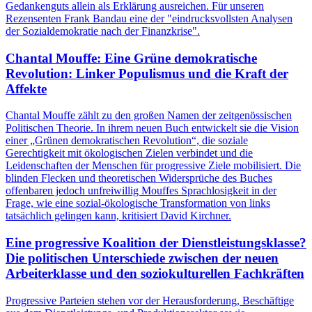
Gedankenguts allein als Erklärung ausreichen. Für unseren
Rezensenten Frank Bandau eine der "eindrucksvollsten Analysen
der Sozialdemokratie nach der Finanzkrise".
Chantal Mouffe: Eine Grüne demokratische
Revolution: Linker Populismus und die Kraft der
Affekte
Chantal Mouffe zählt zu den großen Namen der zeitgenössischen
Politischen Theorie. In ihrem neuen Buch entwickelt sie die Vision
einer „Grünen demokratischen Revolution“, die soziale
Gerechtigkeit mit ökologischen Zielen verbindet und die
Leidenschaften der Menschen für progressive Ziele mobilisiert. Die
blinden Flecken und theoretischen Widersprüche des Buches
offenbaren jedoch unfreiwillig Mouffes Sprachlosigkeit in der
Frage, wie eine sozial-ökologische Transformation von links
tatsächlich gelingen kann, kritisiert David Kirchner.
Eine progressive Koalition der Dienstleistungsklasse?
Die politischen Unterschiede zwischen der neuen
Arbeiterklasse und den soziokulturellen Fachkräften
Progressive Parteien stehen vor der Herausforderung, Beschäftige