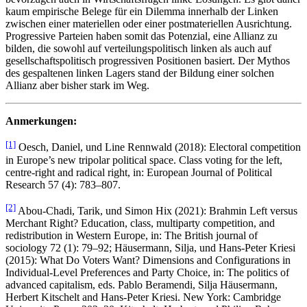
kaum empirische Belege für ein Dilemma innerhalb der Linken
zwischen einer materiellen oder einer postmateriellen Ausrichtung.
Progressive Parteien haben somit das Potenzial, eine Allianz zu
bilden, die sowohl auf verteilungspolitisch linken als auch auf
gesellschaftspolitisch progressiven Positionen basiert. Der Mythos
des gespaltenen linken Lagers stand der Bildung einer solchen
Allianz aber bisher stark im Weg.
Anmerkungen:
[1]
Oesch, Daniel, und Line Rennwald (2018): Electoral competition
in Europe’s new tripolar political space. Class voting for the left,
centre-right and radical right, in: European Journal of Political
Research 57 (4): 783–807.
[2]
Abou-Chadi, Tarik, und Simon Hix (2021): Brahmin Left versus
Merchant Right? Education, class, multiparty competition, and
redistribution in Western Europe, in: The British journal of
sociology 72 (1): 79–92; Häusermann, Silja, und Hans-Peter Kriesi
(2015): What Do Voters Want? Dimensions and Configurations in
Individual-Level Preferences and Party Choice, in: The politics of
advanced capitalism, eds. Pablo Beramendi, Silja Häusermann,
Herbert Kitschelt and Hans-Peter Kriesi. New York: Cambridge