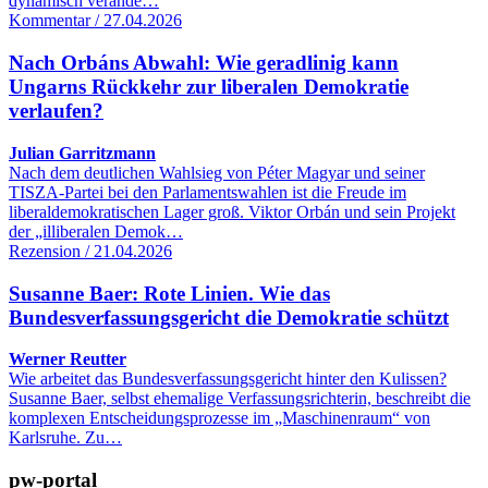
dynamisch verände…
Kommentar / 27.04.2026
Nach Orbáns Abwahl: Wie geradlinig kann
Ungarns Rückkehr zur liberalen Demokratie
verlaufen?
Julian Garritzmann
Nach dem deutlichen Wahlsieg von Péter Magyar und seiner
TISZA-Partei bei den Parlamentswahlen ist die Freude im
liberaldemokratischen Lager groß. Viktor Orbán und sein Projekt
der „illiberalen Demok…
Rezension / 21.04.2026
Susanne Baer: Rote Linien. Wie das
Bundesverfassungsgericht die Demokratie schützt
Werner Reutter
Wie arbeitet das Bundesverfassungsgericht hinter den Kulissen?
Susanne Baer, selbst ehemalige Verfassungsrichterin, beschreibt die
komplexen Entscheidungsprozesse im „Maschinenraum“ von
Karlsruhe. Zu…
pw-portal