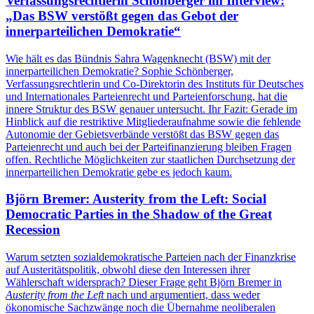
Verfassungsrechtlerin Schönberger im Interview:
„Das BSW verstößt gegen das Gebot der
innerparteilichen Demokratie“
Wie hält es das Bündnis Sahra Wagenknecht (BSW) mit der
innerparteilichen Demokratie? Sophie Schönberger,
Verfassungsrechtlerin und Co-Direktorin des Instituts für Deutsches
und Internationales Parteienrecht und Parteienforschung, hat die
innere Struktur des BSW genauer untersucht. Ihr Fazit: Gerade im
Hinblick auf die restriktive Mitgliederaufnahme sowie die fehlende
Autonomie der Gebietsverbände verstößt das BSW gegen das
Parteienrecht und auch bei der Parteifinanzierung bleiben Fragen
offen. Rechtliche Möglichkeiten zur staatlichen Durchsetzung der
innerparteilichen Demokratie gebe es jedoch kaum.
Björn Bremer: Austerity from the Left: Social
Democratic Parties in the Shadow of the Great
Recession
Warum setzten sozialdemokratische Parteien nach der Finanzkrise
auf Austeritätspolitik, obwohl diese den Interessen ihrer
Wählerschaft widersprach? Dieser Frage geht Björn Bremer in
Austerity from the Left
nach und argumentiert, dass weder
ökonomische Sachzwänge noch die Übernahme neoliberalen