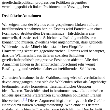
gesellschaftspolitisch progressiven Politiken gegenüber
verteilungspolitisch linken Positionen den Vorzug geben.
Drei falsche Annahmen
Wir zeigen, dass der Mythos einer gespaltenen Linken auf drei
irreführenden Annahmen beruht. Erstens wird Parteien – in einer
Form sozio-strukturellen Determinismus – fälschlicherweise
unterstellt, dass sie soziale Schichten vollständig mobilisieren
können und müssen. Zweitens wird angenommen, dass gebildete
Wählende aus der Mittelschicht staatlichen Eingriffen und
Umverteilung skeptisch gegenüberstehen. Drittens wird behauptet,
dass die Wählerschaft aus tieferen sozialen Schichten
gesellschaftspolitisch progressive Positionen ablehnt. Alle drei
Annahmen finden in der empirischen Forschung sehr wenig
Bestätigung, und verleiten daher zu irreführenden Schlüssen.
Zur ersten Annahme: In der Wahlforschung wird oft vereinfachend
davon ausgegangen, dass sich die Wählenden selbst als Angehörige
bestimmter, relativ homogener gesellschaftlicher Gruppen
identifizieren. Tatsächlich sind in bestimmten sozioökonomischen
Milieus spezifische Präferenzen zu wichtigen politischen Fragen
[1]
übervertreten.
Dieses Argument birgt allerdings auch die Gefahr
einer viel zu starken Verallgemeinerung. Wählende aus tieferen
sozialen Schichten befürworten zwar tatsächlich im Durchschnitt