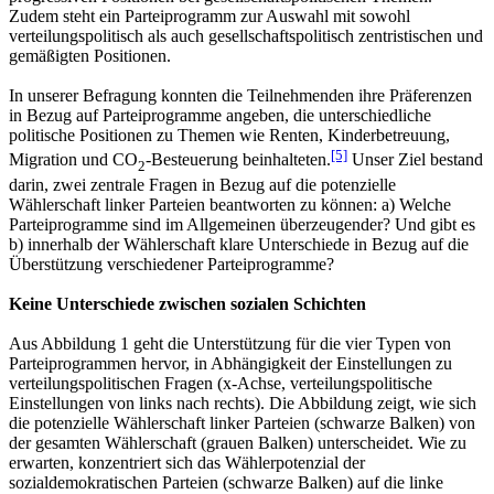
Zudem steht ein Parteiprogramm zur Auswahl mit sowohl
verteilungspolitisch als auch gesellschaftspolitisch zentristischen und
gemäßigten Positionen.
In unserer Befragung konnten die Teilnehmenden ihre Präferenzen
in Bezug auf Parteiprogramme angeben, die unterschiedliche
politische Positionen zu Themen wie Renten, Kinderbetreuung,
[5]
Migration und CO
-Besteuerung beinhalteten.
Unser Ziel bestand
2
darin, zwei zentrale Fragen in Bezug auf die potenzielle
Wählerschaft linker Parteien beantworten zu können: a) Welche
Parteiprogramme sind im Allgemeinen überzeugender? Und gibt es
b) innerhalb der Wählerschaft klare Unterschiede in Bezug auf die
Überstützung verschiedener Parteiprogramme?
Keine Unterschiede zwischen sozialen Schichten
Aus Abbildung 1 geht die Unterstützung für die vier Typen von
Parteiprogrammen hervor, in Abhängigkeit der Einstellungen zu
verteilungspolitischen Fragen (x-Achse, verteilungspolitische
Einstellungen von links nach rechts). Die Abbildung zeigt, wie sich
die potenzielle Wählerschaft linker Parteien (schwarze Balken) von
der gesamten Wählerschaft (grauen Balken) unterscheidet. Wie zu
erwarten, konzentriert sich das Wählerpotenzial der
sozialdemokratischen Parteien (schwarze Balken) auf die linke