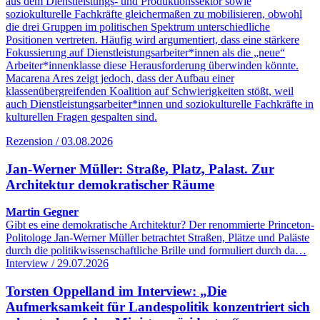
aus dem Dienstleistungs- und Produktionssektor sowie
soziokulturelle Fachkräfte gleichermaßen zu mobilisieren, obwohl
die drei Gruppen im politischen Spektrum unterschiedliche
Positionen vertreten. Häufig wird argumentiert, dass eine stärkere
Fokussierung auf Dienstleistungsarbeiter*innen als die „neue“
Arbeiter*innenklasse diese Herausforderung überwinden könnte.
Macarena Ares zeigt jedoch, dass der Aufbau einer
klassenübergreifenden Koalition auf Schwierigkeiten stößt, weil
auch Dienstleistungsarbeiter*innen und soziokulturelle Fachkräfte in
kulturellen Fragen gespalten sind.
Rezension / 03.08.2026
Jan-Werner Müller: Straße, Platz, Palast. Zur
Architektur demokratischer Räume
Martin Gegner
Gibt es eine demokratische Architektur? Der renommierte Princeton-
Politologe Jan-Werner Müller betrachtet Straßen, Plätze und Paläste
durch die politikwissenschaftliche Brille und formuliert durch da…
Interview / 29.07.2026
Torsten Oppelland im Interview: „Die
Aufmerksamkeit für Landespolitik konzentriert sich