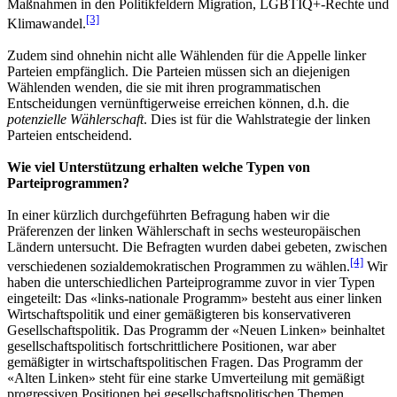
Maßnahmen in den Politikfeldern Migration, LGBTIQ+-Rechte und
[3]
Klimawandel.
Zudem sind ohnehin nicht alle Wählenden für die Appelle linker
Parteien empfänglich. Die Parteien müssen sich an diejenigen
Wählenden wenden, die sie mit ihren programmatischen
Entscheidungen vernünftigerweise erreichen können, d.h. die
potenzielle Wählerschaft
. Dies ist für die Wahlstrategie der linken
Parteien entscheidend.
Wie viel Unterstützung erhalten welche Typen von
Parteiprogrammen?
In einer kürzlich durchgeführten Befragung haben wir die
Präferenzen der linken Wählerschaft in sechs westeuropäischen
Ländern untersucht. Die Befragten wurden dabei gebeten, zwischen
[4]
verschiedenen sozialdemokratischen Programmen zu wählen.
Wir
haben die unterschiedlichen Parteiprogramme zuvor in vier Typen
eingeteilt: Das «links-nationale Programm» besteht aus einer linken
Wirtschaftspolitik und einer gemäßigteren bis konservativeren
Gesellschaftspolitik. Das Programm der «Neuen Linken» beinhaltet
gesellschaftspolitisch fortschrittlichere Positionen, war aber
gemäßigter in wirtschaftspolitischen Fragen. Das Programm der
«Alten Linken» steht für eine starke Umverteilung mit gemäßigt
progressiven Positionen bei gesellschaftspolitischen Themen.