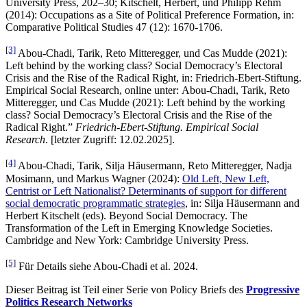
University Press, 202–30; Kitschelt, Herbert, und Philipp Rehm
(2014): Occupations as a Site of Political Preference Formation, in:
Comparative Political Studies 47 (12): 1670-1706.
[3]
Abou-Chadi, Tarik, Reto Mitteregger, und Cas Mudde (2021):
Left behind by the working class? Social Democracy’s Electoral
Crisis and the Rise of the Radical Right, in: Friedrich-Ebert-Stiftung.
Empirical Social Research, online unter: Abou-Chadi, Tarik, Reto
Mitteregger, und Cas Mudde (2021): Left behind by the working
class? Social Democracy’s Electoral Crisis and the Rise of the
Radical Right.”
Friedrich-Ebert-Stiftung. Empirical Social
Research
. [letzter Zugriff: 12.02.2025].
[4]
Abou-Chadi, Tarik, Silja Häusermann, Reto Mitteregger, Nadja
Mosimann, und Markus Wagner (2024):
Old Left, New Left,
Centrist or Left Nationalist? Determinants of support for different
social democratic programmatic strategies
, in: Silja Häusermann and
Herbert Kitschelt (eds). Beyond Social Democracy. The
Transformation of the Left in Emerging Knowledge Societies.
Cambridge and New York: Cambridge University Press.
[5]
Für Details siehe Abou-Chadi et al. 2024.
Dieser Beitrag ist Teil einer Serie von Policy Briefs des
Progressive
Politics Research Networks