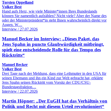
Torsten Oppelland
Volker Best
Hand aufs Herz, wie viele Minister*innen Ihres Bundeslands
können Sie namentlich aufzählen? Nicht viele? Aber der Name des
oder der Ministerpräsident*in steht Ihnen wahrscheinlich direkt vor
Augen. W…
Interview / 27.07.2026
Manuel Becker im Interview: „Dieses Paket, das
Jens Spahn in puncto Glaubwürdigkeit mitbringt,
spielt eine entscheidende Rolle für das Tempo des
Rücktritts“
Manuel Becker
Volker Best
Drei Tage nach der Meldung, dass eine Leihmutter in den USA für
seinen Ehemann und ihn ein Kind zur Welt gebracht hat, erklärte
Jens Spahn seinen Rücktritt vom Vorsitz der CDU/CSU-
Bundestagsfraktion…
Interview / 22.07.2026
Martin Höpner: „Der EuGH hat das Verhältnis von
Politik und Recht mit diesem Urteil revolutioniert“