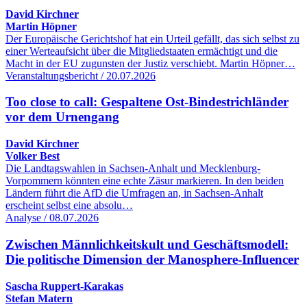
David Kirchner
Martin Höpner
Der Europäische Gerichtshof hat ein Urteil gefällt, das sich selbst zu
einer Werteaufsicht über die Mitgliedstaaten ermächtigt und die
Macht in der EU zugunsten der Justiz verschiebt. Martin Höpner…
Veranstaltungsbericht / 20.07.2026
Too close to call: Gespaltene Ost-Bindestrichländer
vor dem Urnengang
David Kirchner
Volker Best
Die Landtagswahlen in Sachsen-Anhalt und Mecklenburg-
Vorpommern könnten eine echte Zäsur markieren. In den beiden
Ländern führt die AfD die Umfragen an, in Sachsen-Anhalt
erscheint selbst eine absolu…
Analyse / 08.07.2026
Zwischen Männlichkeitskult und Geschäftsmodell:
Die politische Dimension der Manosphere-Influencer
Sascha Ruppert-Karakas
Stefan Matern