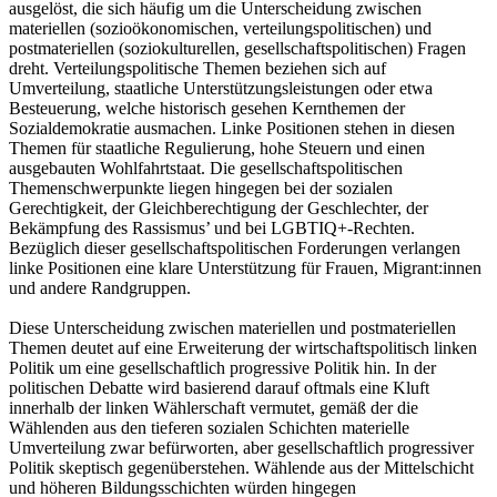
ausgelöst, die sich häufig um die Unterscheidung zwischen
materiellen (sozioökonomischen, verteilungspolitischen) und
postmateriellen (soziokulturellen, gesellschaftspolitischen) Fragen
dreht. Verteilungspolitische Themen beziehen sich auf
Umverteilung, staatliche Unterstützungsleistungen oder etwa
Besteuerung, welche historisch gesehen Kernthemen der
Sozialdemokratie ausmachen. Linke Positionen stehen in diesen
Themen für staatliche Regulierung, hohe Steuern und einen
ausgebauten Wohlfahrtstaat. Die gesellschaftspolitischen
Themenschwerpunkte liegen hingegen bei der sozialen
Gerechtigkeit, der Gleichberechtigung der Geschlechter, der
Bekämpfung des Rassismus’ und bei LGBTIQ+-Rechten.
Bezüglich dieser gesellschaftspolitischen Forderungen verlangen
linke Positionen eine klare Unterstützung für Frauen, Migrant:innen
und andere Randgruppen.
Diese Unterscheidung zwischen materiellen und postmateriellen
Themen deutet auf eine Erweiterung der wirtschaftspolitisch linken
Politik um eine gesellschaftlich progressive Politik hin. In der
politischen Debatte wird basierend darauf oftmals eine Kluft
innerhalb der linken Wählerschaft vermutet, gemäß der die
Wählenden aus den tieferen sozialen Schichten materielle
Umverteilung zwar befürworten, aber gesellschaftlich progressiver
Politik skeptisch gegenüberstehen. Wählende aus der Mittelschicht
und höheren Bildungsschichten würden hingegen