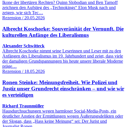
Ikone der libertären Rechten? Quinn Slobodian und Ben Tarnoff
zeichnen den Aufstieg des „Technokings“ Elon Musk nach und
zeigen, wie sich Tec…
Rezension / 20.05.2026
Albrecht Koschorke: Souveränität der Vernunft. Die
kulturellen Anfänge des Liberalismus
Alexander Schwitteck
Albrecht Koschorke nimmt seine Leserinnen und Leser mit zu den
Anfängen des Liberalismus im 19. Jahrhundert und zeigt, dass viele
der damaligen Grundspannungen bis heute unsere liberale Moderne
präge…
Rezension / 18.05.2026
Ronen Steinke: Meinungsfreiheit. Wie Polizei und
Justiz unser Grundrecht einschränken – und wie wir
es verteidigen
Richard Traunmüller
Hausdurchsuchungen wegen harmloser Social-Media-Posts, ein
deutlicher Anstieg der Ermittlungen wegen Äußerungsdelikten oder
der Slogan, dass „Hass keine Meinung“ sei: Der Jurist und
Journalist Ronen…