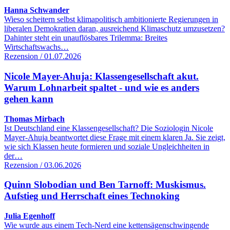
Hanna Schwander
Wieso scheitern selbst klimapolitisch ambitionierte Regierungen in
liberalen Demokratien daran, ausreichend Klimaschutz umzusetzen?
Dahinter steht ein unauflösbares Trilemma: Breites
Wirtschaftswachs…
Rezension / 01.07.2026
Nicole Mayer-Ahuja: Klassengesellschaft akut.
Warum Lohnarbeit spaltet - und wie es anders
gehen kann
Thomas Mirbach
Ist Deutschland eine Klassengesellschaft? Die Soziologin Nicole
Mayer-Ahuja beantwortet diese Frage mit einem klaren Ja. Sie zeigt,
wie sich Klassen heute formieren und soziale Ungleichheiten in
der…
Rezension / 03.06.2026
Quinn Slobodian und Ben Tarnoff: Muskismus.
Aufstieg und Herrschaft eines Technoking
Julia Egenhoff
Wie wurde aus einem Tech-Nerd eine kettensägenschwingende