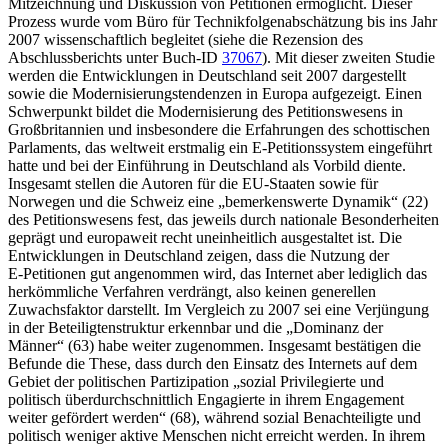
Mitzeichnung und Diskussion von Petitionen ermöglicht. Dieser
Prozess wurde vom Büro für Technikfolgenabschätzung bis ins Jahr
2007 wissenschaftlich begleitet (siehe die Rezension des
Abschlussberichts unter Buch‑ID
37067
). Mit dieser zweiten Studie
werden die Entwicklungen in Deutschland seit 2007 dargestellt
sowie die Modernisierungstendenzen in Europa aufgezeigt. Einen
Schwerpunkt bildet die Modernisierung des Petitionswesens in
Großbritannien und insbesondere die Erfahrungen des schottischen
Parlaments, das weltweit erstmalig ein E‑Petitionssystem eingeführt
hatte und bei der Einführung in Deutschland als Vorbild diente.
Insgesamt stellen die Autoren für die EU‑Staaten sowie für
Norwegen und die Schweiz eine „bemerkenswerte Dynamik“ (22)
des Petitionswesens fest, das jeweils durch nationale Besonderheiten
geprägt und europaweit recht uneinheitlich ausgestaltet ist. Die
Entwicklungen in Deutschland zeigen, dass die Nutzung der
E‑Petitionen gut angenommen wird, das Internet aber lediglich das
herkömmliche Verfahren verdrängt, also keinen generellen
Zuwachsfaktor darstellt. Im Vergleich zu 2007 sei eine Verjüngung
in der Beteiligtenstruktur erkennbar und die „Dominanz der
Männer“ (63) habe weiter zugenommen. Insgesamt bestätigen die
Befunde die These, dass durch den Einsatz des Internets auf dem
Gebiet der politischen Partizipation „sozial Privilegierte und
politisch überdurchschnittlich Engagierte in ihrem Engagement
weiter gefördert werden“ (68), während sozial Benachteiligte und
politisch weniger aktive Menschen nicht erreicht werden. In ihrem