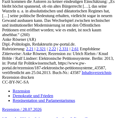
Fazit kommen die Autoren zu keiner eindeutigen Einschätzung: „Es
bleibt höchst spannend, ob ein altes Bürgerrecht […], das seine
Wurzeln u. a. in absolutistischen und diktatorischen Regimes hat,
[…] seine politische Bedeutung erhalten, vielleicht sogar in neuem
Gewand ausbauen kann. Das Wechselspiel zwischen technischer
und institutioneller Modernisierung ist mit den Öffentlichen
Petitionen erst eröffnet worden; wie es endet, ist noch kaum
absehbar.“ (260)
Anke Rösener (AR)
Dipl.-Politologin, Redakteurin pw-portal.de.
Rubrizierung:
2.21
|
2.321
|
2.22
|
2.331
|
2.61
Empfohlene
Zitierweise: Anke Rösener, Rezension zu: Ulrich Riehm / Knud
Böhle / Ralf Lindner
: Elektronische Petitionssysteme. Berlin: 2013,
in: Portal für Politikwissenschaft, https://www.pw-
portal.de/rezension/187-elektronische-petitionssysteme_43587,
veröffentlicht am 25.04.2013.
Buch-Nr.: 43587
Inhaltsverzeichnis
Rezension drucken
CC-BY-NC-SA
Rezension
Demokratie und Frieden
Repräsentation und Parlamentarismus
Rezension / 28.07.2026