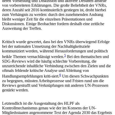
deren Vorstellung und Diskussion und aktivere Debatten anstelle
von vorbereiteten Erklärungen. Die große Beliebtheit der VNRs,
deren Anzahl seit 2016 kontinuierlich gestiegen ist, droht hierbei
zum Verhängnis zu werden: durch den zunehmenden Andrang
bleibt weniger Zeit für die einzelnen Präsentationen und
Diskussionen. Einige Beobachter fordern deshalb eine zeitliche
Ausweitung der Treffen.
Kritisch wurde gewertet, dass bei den VNRs überwiegend Erfolge
bei der nationalen Umsetzung der Nachhaltigkeitsziele
kommuniziert werden, während Herausforderungen und politisch
5
heikle Themen vernachlässigt werden.
Bei den thematischen und
SDG-Reviews wird die häufig schlechte Vorbereitung, die
unzureichende inhaltliche Verbindung zwischen den Zielen und die
oftmals fehlende kritische Analyse und Ableitung von
6
Handlungsempfehlungen kriti-siert.
Um diesen Schwachpunkten
zu begegnen, müssten Arbeitsprozesse und Fristen rund um die
Reviews gestrafft und Verknüpfungen mit anderen UN-Prozessen
gestärkt werden.
Letztendlich ist die Ausgestaltung des HLPF als
Kontrollmechanismus genau wie der im Konsens der UN-
Mitgliedsstaaten angenommene Text der Agenda 2030 das Ergebnis