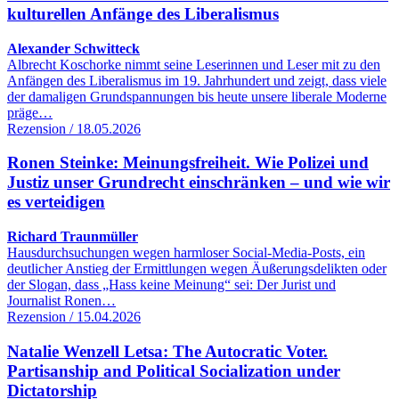
kulturellen Anfänge des Liberalismus
Alexander Schwitteck
Albrecht Koschorke nimmt seine Leserinnen und Leser mit zu den
Anfängen des Liberalismus im 19. Jahrhundert und zeigt, dass viele
der damaligen Grundspannungen bis heute unsere liberale Moderne
präge…
Rezension / 18.05.2026
Ronen Steinke: Meinungsfreiheit. Wie Polizei und
Justiz unser Grundrecht einschränken – und wie wir
es verteidigen
Richard Traunmüller
Hausdurchsuchungen wegen harmloser Social-Media-Posts, ein
deutlicher Anstieg der Ermittlungen wegen Äußerungsdelikten oder
der Slogan, dass „Hass keine Meinung“ sei: Der Jurist und
Journalist Ronen…
Rezension / 15.04.2026
Natalie Wenzell Letsa: The Autocratic Voter.
Partisanship and Political Socialization under
Dictatorship