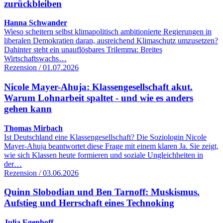
zurückbleiben
Hanna Schwander
Wieso scheitern selbst klimapolitisch ambitionierte Regierungen in
liberalen Demokratien daran, ausreichend Klimaschutz umzusetzen?
Dahinter steht ein unauflösbares Trilemma: Breites
Wirtschaftswachs…
Rezension / 01.07.2026
Nicole Mayer-Ahuja: Klassengesellschaft akut.
Warum Lohnarbeit spaltet - und wie es anders
gehen kann
Thomas Mirbach
Ist Deutschland eine Klassengesellschaft? Die Soziologin Nicole
Mayer-Ahuja beantwortet diese Frage mit einem klaren Ja. Sie zeigt,
wie sich Klassen heute formieren und soziale Ungleichheiten in
der…
Rezension / 03.06.2026
Quinn Slobodian und Ben Tarnoff: Muskismus.
Aufstieg und Herrschaft eines Technoking
Julia Egenhoff