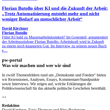
Florian Butollo über KI und die Zukunft der Arbeit:
„Trotz Automatisierung entsteht mehr und nicht
weniger Bedarf an menschlicher Arbeit“
David Kirchner
Florian Butollo
Führt KI bald zu Massenarbeitslosigkeit? Im Gegenteil, argumentiert
der Arbeitssoziologe Florian Butollo: Arbeitskraft wird in Zukunft
zu einem noch knapperen Gut. Im Interview zu seinem neuen Buch
e…
pw-portal
Was wir machen und wer wir sind
In zwölf Themenfeldern rund um „Demokratie und Frieden“ bieten
wir Rezensionen, Analysen, Essays, Kommentare/Standpunkte
sowie Interviews. Wir zeigen auf, welche Erklärungen die
Politikwissenschaft für das aktuelle politische Geschehen bereithält.
++
Redaktion
David Kirchner, Tanja Thomsen
und
Nina Beckmann.