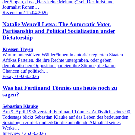
der Slogan, dass „Hass keine Meinung“ sei: Der Jurist und
Journalist Ronen…
Rezension / 15.04.2026
Natalie Wenzell Letsa: The Autocratic Voter.
Partisanship and Political Socialization under
Dictatorship
Kressen Thyen
Warum unterstützen Wähler*innen in autoritär regierten Staaten
Afrikas Parteien, die ihre Rechte untergraben, oder geben
demokratischen Oppositionsparteien ihre Stimme, die kaum
Chancen auf politisch…
Essay / 09.04.2026
Was hat Ferdinand Tönnies uns heute noch zu
sagen?
Sebastian Klauke
Am 9. April 1936 verstarb Ferdinand Tönnies. Anlässlich seines 90.
Todestags blickt Sebastian Klauke auf das Leben des bedeutenden
Soziologen zurück und erklärt die anhaltende Aktualität seines
Werks…
Interview / 25.03.2026