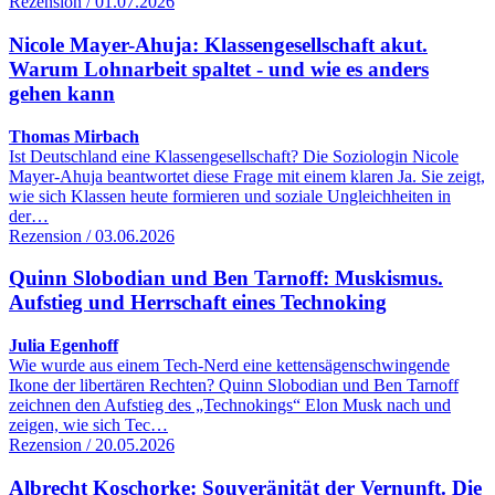
Rezension / 01.07.2026
Nicole Mayer-Ahuja: Klassengesellschaft akut.
Warum Lohnarbeit spaltet - und wie es anders
gehen kann
Thomas Mirbach
Ist Deutschland eine Klassengesellschaft? Die Soziologin Nicole
Mayer-Ahuja beantwortet diese Frage mit einem klaren Ja. Sie zeigt,
wie sich Klassen heute formieren und soziale Ungleichheiten in
der…
Rezension / 03.06.2026
Quinn Slobodian und Ben Tarnoff: Muskismus.
Aufstieg und Herrschaft eines Technoking
Julia Egenhoff
Wie wurde aus einem Tech-Nerd eine kettensägenschwingende
Ikone der libertären Rechten? Quinn Slobodian und Ben Tarnoff
zeichnen den Aufstieg des „Technokings“ Elon Musk nach und
zeigen, wie sich Tec…
Rezension / 20.05.2026
Albrecht Koschorke: Souveränität der Vernunft. Die