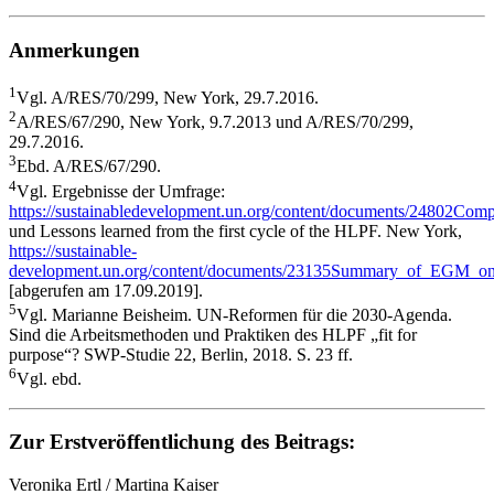
Anmerkungen
1
Vgl. A/RES/70/299, New York, 29.7.2016.
2
A/RES/67/290, New York, 9.7.2013 und A/RES/70/299,
29.7.2016.
3
Ebd. A/RES/67/290.
4
Vgl. Ergebnisse der Umfrage:
https://sustainabledevelopment.un.org/content/documents/24802C
und Lessons learned from the first cycle of the HLPF. New York,
https://sustainable-
development.un.org/content/documents/23135Summary_of_EGM_
[abgerufen am 17.09.2019].
5
Vgl. Marianne Beisheim. UN-Reformen für die 2030-Agenda.
Sind die Arbeitsmethoden und Praktiken des HLPF „fit for
purpose“? SWP-Studie 22, Berlin, 2018. S. 23 ff.
6
Vgl. ebd.
Zur Erstveröffentlichung des Beitrags:
Veronika Ertl / Martina Kaiser