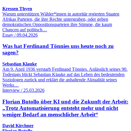
Kressen Thyen
Warum unterstützen Wähler*innen in autoritär regierten Staaten
Afrikas Parteien, die ihre Rechte untergraben, oder geben
demokratischen Oppositionsparteien ihre Stimme, die kaum
Chancen auf politisch…
Essay / 09.04.2026
Was hat Ferdinand Tönnies uns heute noch zu
sagen?
Sebastian Klauke
Am 9. April 1936 verstarb Ferdinand Tönnies. Anlässlich seines 90.
Todestags blickt Sebastian Klauke auf das Leben des bedeutenden
Soziologen zurück und erklärt die anhaltende Aktualität seines
Werks…
Interview / 25.03.2026
Florian Butollo über KI und die Zukunft der Arbeit:
„Trotz Automatisierung entsteht mehr und nicht
weniger Bedarf an menschlicher Arbeit“
David Kirchner
Florian Butollo