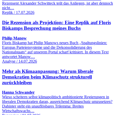
Rezensent Alexander Schwitteck teilt das Anliegen, ist aber dennoch
nicht…
Replik / 17.07.2026
Die Rezension als Projektion: Eine Replik auf Floris
Biskamps Besprechung meines Buchs
Philip Manow
Floris Biskamp hat Philip Manows neues Buch „Spaltungslinien:
Europas Parteiensysteme und die Dekonsolidierung des
Nationalstaats“ auf unserem Portal scharf kritisiert. In diesem Text
antwortet Manow…
Analyse / 14.07.2026
Mehr als Klimaanpassung: Warum liberale
Demokratien beim Klimaschutz strukturell
zurückbleiben
Hanna Schwander
Wieso scheitern selbst klimapolitisch ambitionierte Regierungen in
liberalen Demokratien daran, ausreichend Klimaschutz umzusetzen?
Dahinter steht ein unauflösbares Trilemma: Breites
Wirtschaftswachs…