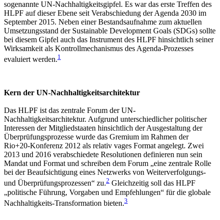
sogenannte UN-Nachhaltigkeitsgipfel. Es war das erste Treffen des
HLPF auf dieser Ebene seit Verabschiedung der Agenda 2030 im
September 2015. Neben einer Bestandsaufnahme zum aktuellen
Umsetzungsstand der Sustainable Development Goals (SDGs) sollte
bei diesem Gipfel auch das Instrument des HLPF hinsichtlich seiner
Wirksamkeit als Kontrollmechanismus des Agenda-Prozesses
1
evaluiert werden.
Kern der UN-Nachhaltigkeitsarchitektur
Das HLPF ist das zentrale Forum der UN-
Nachhaltigkeitsarchitektur. Aufgrund unterschiedlicher politischer
Interessen der Mitgliedstaaten hinsichtlich der Ausgestaltung der
Überprüfungsprozesse wurde das Gremium im Rahmen der
Rio+20-Konferenz 2012 als relativ vages Format angelegt. Zwei
2013 und 2016 verabschiedete Resolutionen definieren nun sein
Mandat und Format und schreiben dem Forum „eine zentrale Rolle
bei der Beaufsichtigung eines Netzwerks von Weiterverfolgungs-
2
und Überprüfungsprozessen“ zu.
Gleichzeitig soll das HLPF
„politische Führung, Vorgaben und Empfehlungen“ für die globale
3
Nachhaltigkeits-Transformation bieten.