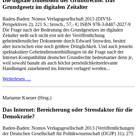
Die digitale Dimension der Grundrechte.
Das
Grundgesetz im digitalen Zeitalter
Baden-Baden:
Nomos Verlagsgesellschaft
2015
(DIVSI-
Perspektiven 2)
; 221 S.
; brosch., 57,- €
; ISBN 978-3-8487-2027-9
Die Frage nach der Bedeutung des Grundgesetzes im digitalen
Zeitalter stellt sich nicht erst seit der Veröffentlichung
geheimdienstlicher Dokumente durch Edward Snowden, besitzt
aber inzwischen eine noch größere Dringlichkeit. Und auch jenseits
spektakulärer Geheimdienstenthüllungen ist die Frage nach der
Internet‑Kompatibilität deutscher Grundrechte bedeutsamer denn je,
weil sowohl banale als auch höchst persönlichkeitsrelevante
Handlungen zunehmend ins Internet verlagert werden...
Weiterlesen …
Marianne Kneuer
(Hrsg.)
Das Internet: Bereicherung oder Stressfaktor für die
Demokratie?
Baden-Baden:
Nomos Verlagsgesellschaft
2013
(Veröffentlichungen
der Deutschen Gesellschaft für Politikwissenschaft (DGfP) 31)
; 275