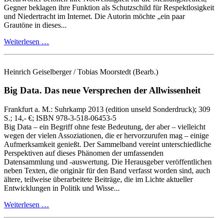
Gegner beklagen ihre Funktion als Schutzschild für Respektlosigkeit
und Niedertracht im Internet. Die Autorin möchte „ein paar
Grautöne in dieses...
Weiterlesen …
Heinrich Geiselberger / Tobias Moorstedt
(Bearb.)
Big Data.
Das neue Versprechen der Allwissenheit
Frankfurt a. M.:
Suhrkamp
2013
(edition unseld Sonderdruck)
; 309
S.
; 14,- €
; ISBN 978-3-518-06453-5
Big Data – ein Begriff ohne feste Bedeutung, der aber – vielleicht
wegen der vielen Assoziationen, die er hervorzurufen mag – einige
Aufmerksamkeit genießt. Der Sammelband vereint unterschiedliche
Perspektiven auf dieses Phänomen der umfassenden
Datensammlung und ‑auswertung. Die Herausgeber veröffentlichen
neben Texten, die originär für den Band verfasst worden sind, auch
ältere, teilweise überarbeitete Beiträge, die im Lichte aktueller
Entwicklungen in Politik und Wisse...
Weiterlesen …