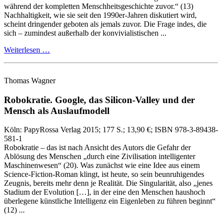
während der kompletten Menschheitsgeschichte zuvor.“ (13)
Nachhaltigkeit, wie sie seit den 1990er‑Jahren diskutiert wird,
scheint dringender geboten als jemals zuvor. Die Frage indes, die
sich – zumindest außerhalb der konvivialistischen ...
Weiterlesen …
Thomas Wagner
Robokratie.
Google, das Silicon-Valley und der
Mensch als Auslaufmodell
Köln:
PapyRossa Verlag
2015
; 177 S.
; 13,90 €
; ISBN 978-3-89438-
581-1
Robokratie – das ist nach Ansicht des Autors die Gefahr der
Ablösung des Menschen „durch eine Zivilisation intelligenter
Maschinenwesen“ (20). Was zunächst wie eine Idee aus einem
Science‑Fiction‑Roman klingt, ist heute, so sein beunruhigendes
Zeugnis, bereits mehr denn je Realität. Die Singularität, also „jenes
Stadium der Evolution […], in der eine den Menschen haushoch
überlegene künstliche Intelligenz ein Eigenleben zu führen beginnt“
(12) ...