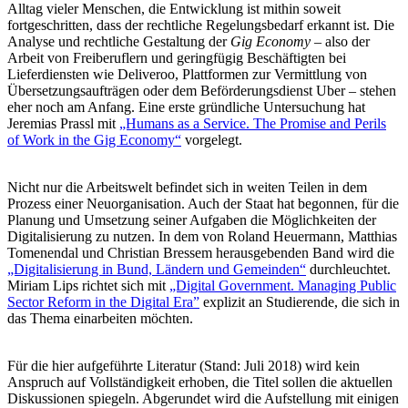
Alltag vieler Menschen, die Entwicklung ist mithin soweit
fortgeschritten, dass der rechtliche Regelungsbedarf erkannt ist. Die
Analyse und rechtliche Gestaltung der
Gig Economy
– also der
Arbeit von Freiberuflern und geringfügig Beschäftigten bei
Lieferdiensten wie Deliveroo, Plattformen zur Vermittlung von
Übersetzungsaufträgen oder dem Beförderungsdienst Uber – stehen
eher noch am Anfang. Eine erste gründliche Untersuchung hat
Jeremias Prassl mit
„Humans as a Service. The Promise and Perils
of Work in the Gig Economy“
vorgelegt.
Nicht nur die Arbeitswelt befindet sich in weiten Teilen in dem
Prozess einer Neuorganisation. Auch der Staat hat begonnen, für die
Planung und Umsetzung seiner Aufgaben die Möglichkeiten der
Digitalisierung zu nutzen. In dem von Roland Heuermann, Matthias
Tomenendal und Christian Bressem herausgebenden Band wird die
„Digitalisierung in Bund, Ländern und Gemeinden“
durchleuchtet.
Miriam Lips richtet sich mit
„Digital Government. Managing Public
Sector Reform in the Digital Era”
explizit an Studierende, die sich in
das Thema einarbeiten möchten.
Für die hier aufgeführte Literatur (Stand: Juli 2018) wird kein
Anspruch auf Vollständigkeit erhoben, die Titel sollen die aktuellen
Diskussionen spiegeln. Abgerundet wird die Aufstellung mit einigen