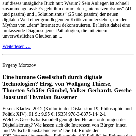
auf dieses unsägliche Buch nur: Warum? Sein Anliegen ist schnell
zusammengefasst: Es geht ihm darum, den „Internetzentrismus“ (41
und passim) und „Solutionismus“ (25 und passim) der neuen
digitalen Welt einer grundlegenden Kritik zu unterziehen, um den
Mythos von „dem“ Internet zu dekonstruieren. Er liefert dabei eine
umfassende Diagnose jener Pathologien, die mit einem
unverwüstlichen Glauben an ...
Weiterlesen …
Evgeny Morozov
Eine humane Gesellschaft durch digitale
Technologien?
Hrsg. von Wolfgang Thierse,
Thorsten Schäfer-Gümbel, Volker Gerhardt, Gesche
Joost und Thymian Bussemer
Essen:
Klartext
2015
(Kultur in der Diskussion 19; Philosophie und
Politik XIV)
; 91 S.
; 9,95 €
; ISBN 978-3-8375-1442-1
Welches Gesellschaftsmodell genügt den Herausforderungen der
Digitalisierung? Wie lassen sich die Interessen von Bürger_innen
und Wirtschaft ausbalancieren? Die 14. Runde der
SPD‑Veranstaltungsreihe „Philosophie trifft Politik“ im Rahmen der