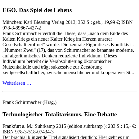
EGO.
Das Spiel des Lebens
München:
Karl Blessing Verlag
2013
; 352 S.
; geb., 19,99 €
; ISBN
978-3-89667-427-2
Frank Schirrmacher vertritt die These, dass „nach dem Ende des
Kalten Kriegs ein neuer Kalter Krieg im Herzen unserer
Gesellschaft eröffnet“ wurde. Die zentrale Figur dieses Konflikts ist
„Nummer Zwei“ (17), das von Schirrmacher so benannte moderne,
auf algorithmisches Denken reduzierte Individuum. Dieses
Individuum betreibt die Verabsolutierung ökonomischer
Nutzenkalküle und trägt sukzessive zur Zerstörung
zivilgesellschaftlicher, zwischenmenschlicher und kooperativer St...
Weiterlesen …
Frank Schirrmacher
(Hrsg.)
Technologischer Totalitarismus.
Eine Debatte
Frankfurt a. M.:
Suhrkamp
2015
(edition suhrkamp )
; 283 S.
; 15,- €
;
ISBN 978-3-518-07434-3
Der brachial klingende Titel signalisiert deutlich: Hier geht es um