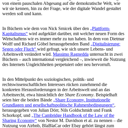
von einem pauschalen Abgesang auf die demokratische Welt, wie
wir sie kennen, hin zu der Frage, wie der digitale Wandel gestaltet
werden soll und kann.
In Büchern wie dem von Nick Srnicek über den
„Plattform-
Kapitalismus“
wird aufgeklärt darüber, mit welcher neuen Form des
Wirtschaftens wir es immer mehr zu tun haben. In dem von Dietmar
Wolff und Richard Göbel herausgebenden Band
„Digitalisierung:
Segen oder Fluch“
wird gefragt, wie sich unsere Lebens- und
Arbeitswelt verändert wird.
Massimo Ragnedda
untersucht in zwei
Büchern – auch international vergleichend –, inwieweit die Nutzung
des Internets Ungleichheiten perpetuiert oder neu hervorruft.
In den Mittelpunkt des soziologischen, politik- und
rechtswissenschaftlichen Interesses rücken zunehmend die
konkreten Herausforderungen in der Arbeitswelt und an das
Arbeitsrecht, etwa hinsichtlich der
Share Economy
. Beispielhaft
seien hier die beiden Bände
„Share Economy. Institutionelle
Grundlagen und gesellschaftspolitische Rahmenbedingungen“
,
herausgegeben von Julian Dörr, Nils Goldschmidt und Frank
Schorkopf, und
„The Cambridge Handbook of the Law of the
Sharing Economy“
von Nestor M. Davidson et al. zu nennen – die
Nutzung von Airbnb, BlaBlaCar oder Ebay gehört längst zum