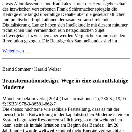
etwas Allumfassendes und Radikales. Unter der Herausgeberschaft
des inzwischen verstorbenen Frank Schirrmacher spiegeln die
Beiträge eine längst überfällige Debatte über die gesellschaftlichen
und politischen Implikationen der rasant voranschreitenden
Digitalisierung. Lange haben sich Intellektuelle mit diesem mitunter
technischen und vermeintlich rein netzpolitischen Sujet
schwergetan. Inzwischen aber werden Vergleiche zur industriellen
Revolution gezogen. Die Beiträge des Sammelbandes sind im ...
Weiterlesen …
Bernd Sommer / Harald Welzer
Transformationsdesign.
Wege in eine zukunftsfähige
Moderne
München:
oekom verlag
2014
(Transformationen 1)
; 236 S.
; 19,95
€
; ISBN 978-3-86581-662-7
Die ebenso nüchterne wie radikale Feststellung, dass es mit der
menschlichen Entwicklung in der kapitalistischen Moderne in einem
System begrenzter Ressourcen schlichtweg so nicht weitergehen
kann, steht als initiale Irritation am Beginn des Bandes: „Im 20.
Jahrhundert wurde weltweit zehnmal mehr Energie verbraucht als