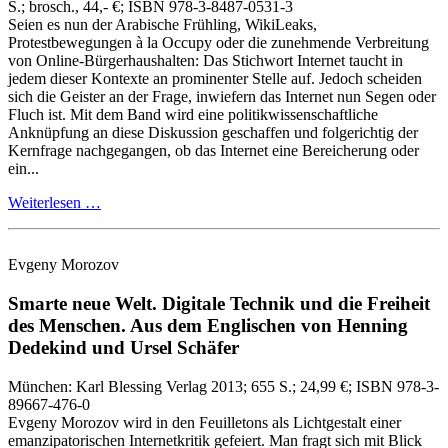
S.
; brosch., 44,- €
; ISBN 978-3-8487-0531-3
Seien es nun der Arabische Frühling, WikiLeaks,
Protestbewegungen à la Occupy oder die zunehmende Verbreitung
von Online‑Bürgerhaushalten: Das Stichwort Internet taucht in
jedem dieser Kontexte an prominenter Stelle auf. Jedoch scheiden
sich die Geister an der Frage, inwiefern das Internet nun Segen oder
Fluch ist. Mit dem Band wird eine politikwissenschaftliche
Anknüpfung an diese Diskussion geschaffen und folgerichtig der
Kernfrage nachgegangen, ob das Internet eine Bereicherung oder
ein...
Weiterlesen …
Evgeny Morozov
Smarte neue Welt.
Digitale Technik und die Freiheit
des Menschen.
Aus dem Englischen von Henning
Dedekind und Ursel Schäfer
München:
Karl Blessing Verlag
2013
; 655 S.
; 24,99 €
; ISBN 978-3-
89667-476-0
Evgeny Morozov wird in den Feuilletons als Lichtgestalt einer
emanzipatorischen Internetkritik gefeiert. Man fragt sich mit Blick