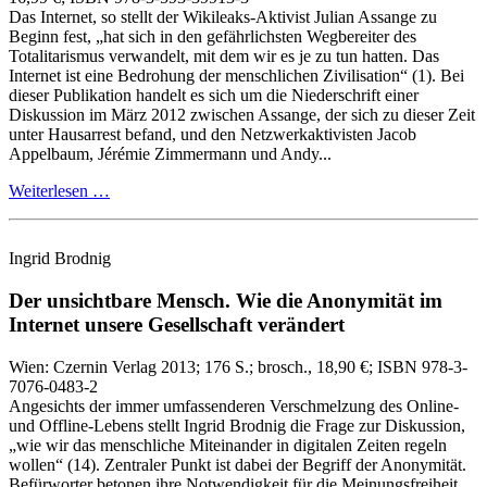
Das Internet, so stellt der Wikileaks‑Aktivist Julian Assange zu
Beginn fest, „hat sich in den gefährlichsten Wegbereiter des
Totalitarismus verwandelt, mit dem wir es je zu tun hatten. Das
Internet ist eine Bedrohung der menschlichen Zivilisation“ (1). Bei
dieser Publikation handelt es sich um die Niederschrift einer
Diskussion im März 2012 zwischen Assange, der sich zu dieser Zeit
unter Hausarrest befand, und den Netzwerkaktivisten Jacob
Appelbaum, Jérémie Zimmermann und Andy...
Weiterlesen …
Ingrid Brodnig
Der unsichtbare Mensch.
Wie die Anonymität im
Internet unsere Gesellschaft verändert
Wien:
Czernin Verlag
2013
; 176 S.
; brosch., 18,90 €
; ISBN 978-3-
7076-0483-2
Angesichts der immer umfassenderen Verschmelzung des Online‑
und Offline‑Lebens stellt Ingrid Brodnig die Frage zur Diskussion,
„wie wir das menschliche Miteinander in digitalen Zeiten regeln
wollen“ (14). Zentraler Punkt ist dabei der Begriff der Anonymität.
Befürworter betonen ihre Notwendigkeit für die Meinungsfreiheit,