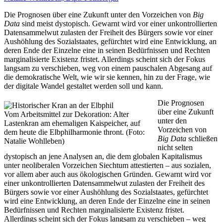
Die Prognosen über eine Zukunft unter den Vorzeichen von
Big
Data
sind meist dystopisch. Gewarnt wird vor einer unkontrollierten
Datensammelwut zulasten der Freiheit des Bürgers sowie vor einer
Aushöhlung des Sozialstaates, gefürchtet wird eine Entwicklung, an
deren Ende der Einzelne eine in seinen Bedürfnissen und Rechten
marginalisierte Existenz fristet. Allerdings scheint sich der Fokus
langsam zu verschieben, weg von einem pauschalen Abgesang auf
die demokratische Welt, wie wir sie kennen, hin zu der Frage, wie
der digitale Wandel gestaltet werden soll und kann.
Die Prognosen
über eine Zukunft
Vom Arbeitsmittel zur Dekoration: Alter
unter den
Lastenkran am ehemaligen Kaispeicher, auf
Vorzeichen von
dem heute die Elbphilharmonie thront. (Foto:
Big Data
schließen
Natalie Wohlleben)
nicht selten
dystopisch an jene Analysen an, die dem globalen Kapitalismus
unter neoliberalen Vorzeichen Siechtum attestierten – aus sozialen,
vor allem aber auch aus ökologischen Gründen. Gewarnt wird vor
einer unkontrollierten Datensammelwut zulasten der Freiheit des
Bürgers sowie vor einer Aushöhlung des Sozialstaates, gefürchtet
wird eine Entwicklung, an deren Ende der Einzelne eine in seinen
Bedürfnissen und Rechten marginalisierte Existenz fristet.
Allerdings scheint sich der Fokus langsam zu verschieben – weg