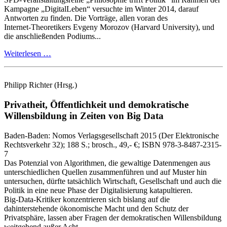
Kampagne „DigitalLeben“ versuchte im Winter 2014, darauf
Antworten zu finden. Die Vorträge, allen voran des
Internet‑Theoretikers Evgeny Morozov (Harvard University), und
die anschließenden Podiums...
Weiterlesen …
Philipp Richter
(Hrsg.)
Privatheit, Öffentlichkeit und demokratische
Willensbildung in Zeiten von Big Data
Baden-Baden:
Nomos Verlagsgesellschaft
2015
(Der Elektronische
Rechtsverkehr 32)
; 188 S.
; brosch., 49,- €
; ISBN 978-3-8487-2315-
7
Das Potenzial von Algorithmen, die gewaltige Datenmengen aus
unterschiedlichen Quellen zusammenführen und auf Muster hin
untersuchen, dürfte tatsächlich Wirtschaft, Gesellschaft und auch die
Politik in eine neue Phase der Digitalisierung katapultieren.
Big‑Data‑Kritiker konzentrieren sich bislang auf die
dahinterstehende ökonomische Macht und den Schutz der
Privatsphäre, lassen aber Fragen der demokratischen Willensbildung
weitgehend außer Acht ...