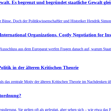
ewalt. Es begrenzt und begründet staatliche Gewalt gl
einer Binse. Doch der Politikwissenschaftler und Historiker Hendrik S
International Organizations. Costly Negotiation for In
schluss aus dem Europarat werfen Fragen danach auf, warum Staaten 
litik in der älteren Kritischen Theorie
 als das zentrale Motiv der älteren Kritischen Theorie im Nachdenken üb
ltordnung?
gulierung. Sie gelten oft als gefestigt, aber sehen sich – wie etwa d