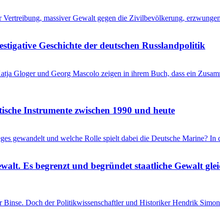
her Vertreibung, massiver Gewalt gegen die Zivilbevölkerung, erzwung
stigative Geschichte der deutschen Russlandpolitik
? Katja Gloger und Georg Mascolo zeigen in ihrem Buch, dass ein Zus
itische Instrumente zwischen 1990 und heute
ieges gewandelt und welche Rolle spielt dabei die Deutsche Marine? I
ewalt. Es begrenzt und begründet staatliche Gewalt gl
einer Binse. Doch der Politikwissenschaftler und Historiker Hendrik S