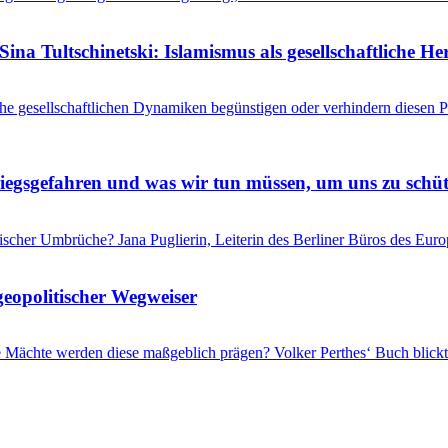
ina Tultschinetski: Islamismus als gesellschaftliche 
he gesellschaftlichen Dynamiken begünstigen oder verhindern diesen
riegsgefahren und was wir tun müssen, um uns zu schü
itischer Umbrüche? Jana Puglierin, Leiterin des Berliner Büros des Eu
geopolitischer Wegweiser
che Mächte werden diese maßgeblich prägen? Volker Perthes‘ Buch blic