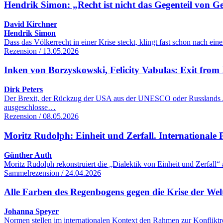
Hendrik Simon: „Recht ist nicht das Gegenteil von G
David Kirchner
Hendrik Simon
Dass das Völkerrecht in einer Krise steckt, klingt fast schon nach 
Rezension / 13.05.2026
Inken von Borzyskowski, Felicity Vabulas: Exit from 
Dirk Peters
Der Brexit, der Rückzug der USA aus der UNESCO oder Russlands Aus
ausgeschlosse…
Rezension / 08.05.2026
Moritz Rudolph: Einheit und Zerfall. Internationale Po
Günther Auth
Moritz Rudolph rekonstruiert die „Dialektik von Einheit und Zerfall“
Sammelrezension / 24.04.2026
Alle Farben des Regenbogens gegen die Krise der We
Johanna Speyer
Normen stellen im internationalen Kontext den Rahmen zur Konfliktre