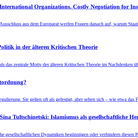
International Organizations. Costly Negotiation for In
schluss aus dem Europarat werfen Fragen danach auf, warum Staaten 
litik in der älteren Kritischen Theorie
 als das zentrale Motiv der älteren Kritischen Theorie im Nachdenken üb
ltordnung?
gulierung. Sie gelten oft als gefestigt, aber sehen sich – wie etwa d
ina Tultschinetski: Islamismus als gesellschaftliche 
he gesellschaftlichen Dynamiken begünstigen oder verhindern diesen