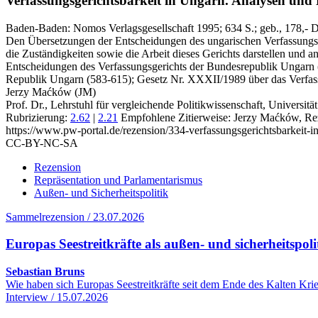
Verfassungsgerichtsbarkeit in Ungarn.
Analysen und 
Baden-Baden:
Nomos Verlagsgesellschaft
1995
; 634 S.
; geb., 178,-
Den Übersetzungen der Entscheidungen des ungarischen Verfassungsge
die Zuständigkeiten sowie die Arbeit dieses Gerichts darstellen und 
Entscheidungen des Verfassungsgerichts der Bundesrepublik Ungarn (5
Republik Ungarn (583-615); Gesetz Nr. XXXII/1989 über das Verfass
Jerzy Maćków (JM)
Prof. Dr., Lehrstuhl für vergleichende Politikwissenschaft, Universit
Rubrizierung:
2.62
|
2.21
Empfohlene Zitierweise: Jerzy Maćków, Re
https://www.pw-portal.de/rezension/334-verfassungsgerichtsbarkeit-i
CC-BY-NC-SA
Rezension
Repräsentation und Parlamentarismus
Außen- und Sicherheitspolitik
Sammelrezension / 23.07.2026
Europas Seestreitkräfte als außen- und sicherheitspol
Sebastian Bruns
Wie haben sich Europas Seestreitkräfte seit dem Ende des Kalten Kr
Interview / 15.07.2026