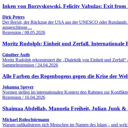
Inken von Borzyskowski, Felicity Vabulas: Exit from 
Dirk Peters
Der Brexit, der Rückzug der USA aus der UNESCO oder Russlands Aus
ausgeschlosse…
Rezension / 08.05.2026
Moritz Rudolph: Einheit und Zerfall. Internationale Po
Günther Auth
Moritz Rudolph rekonstruiert die „Dialektik von Einheit und Zerfall“
Sammelrezension / 24.04.2026
Alle Farben des Regenbogens gegen die Krise der We
Johanna Speyer
Normen stellen im internationalen Kontext den Rahmen zur Konfliktre
Rezension / 16.04.2026
Shaimaa Abdellah, Manuela Freiheit, Julian Junk & S
Michael Rohschürmann
Warum radikalisieren sich Menschen im Namen des Islam – und welc