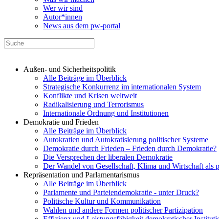
Wer wir sind
Autor*innen
News aus dem pw-portal
Außen- und Sicherheitspolitik
Alle Beiträge im Überblick
Strategische Konkurrenz im internationalen System
Konflikte und Krisen weltweit
Radikalisierung und Terrorismus
Internationale Ordnung und Institutionen
Demokratie und Frieden
Alle Beiträge im Überblick
Autokratien und Autokratisierung politischer Systeme
Demokratie durch Frieden – Frieden durch Demokratie?
Die Versprechen der liberalen Demokratie
Der Wandel von Gesellschaft, Klima und Wirtschaft als 
Repräsentation und Parlamentarismus
Alle Beiträge im Überblick
Parlamente und Parteiendemokratie - unter Druck?
Politische Kultur und Kommunikation
Wahlen und andere Formen politischer Partizipation
Effizienz und Leistungsfähigkeit demokratischer Institut