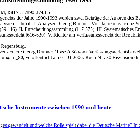
Entscheidungssammlung 1990-1993
 DM
; ISBN 3-7890-3743-5
richts der Jahre 1990-1993 werden zwei Beiträge der Autoren des Ban
analysieren. Inhalt: I. Analysen: Georg Brunner: Vier Jahre ungarische 
9-116). II. Entscheidungssammlung (117-575). III. Systematisches Ent
ungsgericht (616-630). V. Richter am Verfassungsgericht der Republi
ät Regensburg.
zension zu: Georg Brunner / László Sólyom
: Verfassungsgerichtsbarkei
n-ungarn_80, veröffentlicht am 01.01.2006.
Buch-Nr.: 80
Rezension dr
itische Instrumente zwischen 1990 und heute
ieges gewandelt und welche Rolle spielt dabei die Deutsche Marine? I