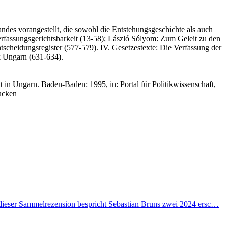
des vorangestellt, die sowohl die Entstehungsgeschichte als auch
Verfassungsgerichtsbarkeit (13-58); László Sólyom: Zum Geleit zu den
scheidungsregister (577-579). IV. Gesetzestexte: Die Verfassung der
k Ungarn (631-634).
t in Ungarn. Baden-Baden: 1995, in: Portal für Politikwissenschaft,
ucken
n dieser Sammelrezension bespricht Sebastian Bruns zwei 2024 ersc…