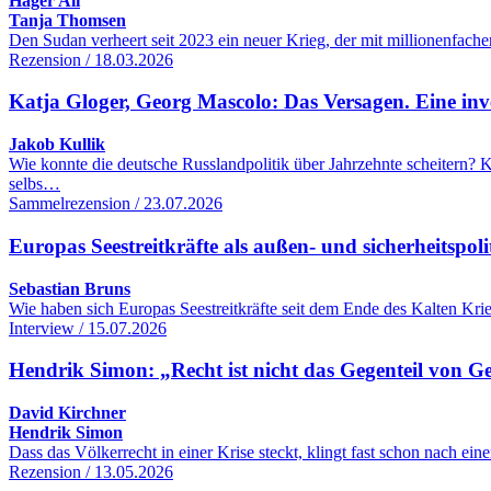
Hager Ali
Tanja Thomsen
Den Sudan verheert seit 2023 ein neuer Krieg, der mit millionenfac
Rezension / 18.03.2026
Katja Gloger, Georg Mascolo: Das Versagen. Eine inve
Jakob Kullik
Wie konnte die deutsche Russlandpolitik über Jahrzehnte scheitern
selbs…
Sammelrezension / 23.07.2026
Europas Seestreitkräfte als außen- und sicherheitspol
Sebastian Bruns
Wie haben sich Europas Seestreitkräfte seit dem Ende des Kalten Kr
Interview / 15.07.2026
Hendrik Simon: „Recht ist nicht das Gegenteil von G
David Kirchner
Hendrik Simon
Dass das Völkerrecht in einer Krise steckt, klingt fast schon nach 
Rezension / 13.05.2026