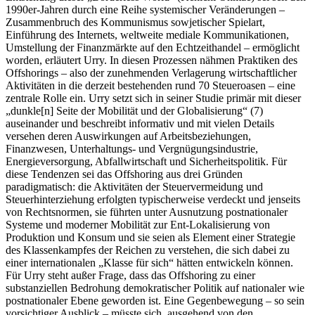
1990er‑Jahren durch eine Reihe systemischer Veränderungen –
Zusammenbruch des Kommunismus sowjetischer Spielart,
Einführung des Internets, weltweite mediale Kommunikationen,
Umstellung der Finanzmärkte auf den Echtzeithandel – ermöglicht
worden, erläutert Urry. In diesen Prozessen nähmen Praktiken des
Offshorings – also der zunehmenden Verlagerung wirtschaftlicher
Aktivitäten in die derzeit bestehenden rund 70 Steueroasen – eine
zentrale Rolle ein. Urry setzt sich in seiner Studie primär mit dieser
„dunkle[n] Seite der Mobilität und der Globalisierung“ (7)
auseinander und beschreibt informativ und mit vielen Details
versehen deren Auswirkungen auf Arbeitsbeziehungen,
Finanzwesen, Unterhaltungs‑ und Vergnügungsindustrie,
Energieversorgung, Abfallwirtschaft und Sicherheitspolitik. Für
diese Tendenzen sei das Offshoring aus drei Gründen
paradigmatisch: die Aktivitäten der Steuervermeidung und
Steuerhinterziehung erfolgten typischerweise verdeckt und jenseits
von Rechtsnormen, sie führten unter Ausnutzung postnationaler
Systeme und moderner Mobilität zur Ent‑Lokalisierung von
Produktion und Konsum und sie seien als Element einer Strategie
des Klassenkampfes der Reichen zu verstehen, die sich dabei zu
einer internationalen „Klasse für sich“ hätten entwickeln können.
Für Urry steht außer Frage, dass das Offshoring zu einer
substanziellen Bedrohung demokratischer Politik auf nationaler wie
postnationaler Ebene geworden ist. Eine Gegenbewegung – so sein
vorsichtiger Ausblick – müsste sich, ausgehend von den