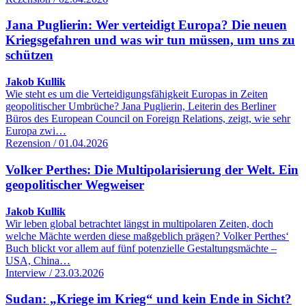
Jana Puglierin: Wer verteidigt Europa? Die neuen
Kriegsgefahren und was wir tun müssen, um uns zu
schützen
Jakob Kullik
Wie steht es um die Verteidigungsfähigkeit Europas in Zeiten
geopolitischer Umbrüche? Jana Puglierin, Leiterin des Berliner
Büros des European Council on Foreign Relations, zeigt, wie sehr
Europa zwi…
Rezension / 01.04.2026
Volker Perthes: Die Multipolarisierung der Welt. Ein
geopolitischer Wegweiser
Jakob Kullik
Wir leben global betrachtet längst in multipolaren Zeiten, doch
welche Mächte werden diese maßgeblich prägen? Volker Perthes‘
Buch blickt vor allem auf fünf potenzielle Gestaltungsmächte –
USA, China…
Interview / 23.03.2026
Sudan: „Kriege im Krieg“ und kein Ende in Sicht?