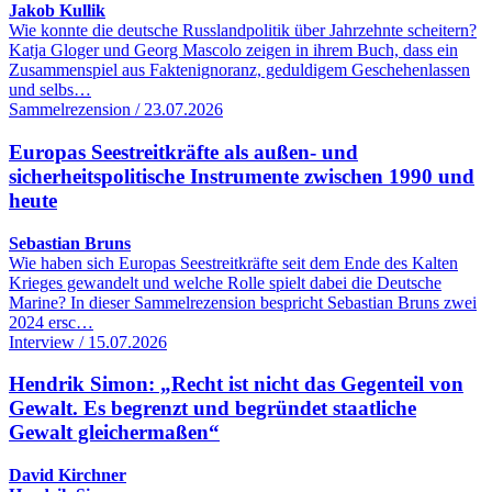
Jakob Kullik
Wie konnte die deutsche Russlandpolitik über Jahrzehnte scheitern?
Katja Gloger und Georg Mascolo zeigen in ihrem Buch, dass ein
Zusammenspiel aus Faktenignoranz, geduldigem Geschehenlassen
und selbs…
Sammelrezension / 23.07.2026
Europas Seestreitkräfte als außen- und
sicherheitspolitische Instrumente zwischen 1990 und
heute
Sebastian Bruns
Wie haben sich Europas Seestreitkräfte seit dem Ende des Kalten
Krieges gewandelt und welche Rolle spielt dabei die Deutsche
Marine? In dieser Sammelrezension bespricht Sebastian Bruns zwei
2024 ersc…
Interview / 15.07.2026
Hendrik Simon: „Recht ist nicht das Gegenteil von
Gewalt. Es begrenzt und begründet staatliche
Gewalt gleichermaßen“
David Kirchner