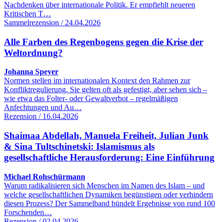
Nachdenken über internationale Politik. Er empfiehlt neueren
Kritischen T…
Sammelrezension / 24.04.2026
Alle Farben des Regenbogens gegen die Krise der
Weltordnung?
Johanna Speyer
Normen stellen im internationalen Kontext den Rahmen zur
Konfliktregulierung. Sie gelten oft als gefestigt, aber sehen sich –
wie etwa das Folter- oder Gewaltverbot – regelmäßigen
Anfechtungen und Au…
Rezension / 16.04.2026
Shaimaa Abdellah, Manuela Freiheit, Julian Junk
& Sina Tultschinetski: Islamismus als
gesellschaftliche Herausforderung: Eine Einführung
Michael Rohschürmann
Warum radikalisieren sich Menschen im Namen des Islam – und
welche gesellschaftlichen Dynamiken begünstigen oder verhindern
diesen Prozess? Der Sammelband bündelt Ergebnisse von rund 100
Forschenden…
Rezension / 02.04.2026