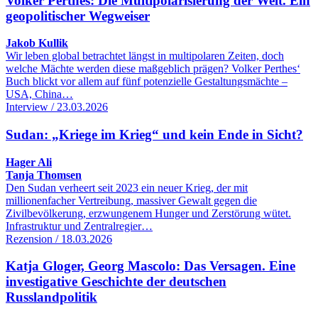
Volker Perthes: Die Multipolarisierung der Welt. Ein
geopolitischer Wegweiser
Jakob Kullik
Wir leben global betrachtet längst in multipolaren Zeiten, doch
welche Mächte werden diese maßgeblich prägen? Volker Perthes‘
Buch blickt vor allem auf fünf potenzielle Gestaltungsmächte –
USA, China…
Interview / 23.03.2026
Sudan: „Kriege im Krieg“ und kein Ende in Sicht?
Hager Ali
Tanja Thomsen
Den Sudan verheert seit 2023 ein neuer Krieg, der mit
millionenfacher Vertreibung, massiver Gewalt gegen die
Zivilbevölkerung, erzwungenem Hunger und Zerstörung wütet.
Infrastruktur und Zentralregier…
Rezension / 18.03.2026
Katja Gloger, Georg Mascolo: Das Versagen. Eine
investigative Geschichte der deutschen
Russlandpolitik