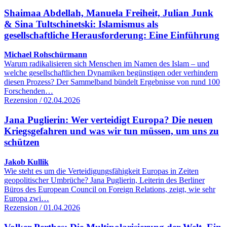
Shaimaa Abdellah, Manuela Freiheit, Julian Junk
& Sina Tultschinetski: Islamismus als
gesellschaftliche Herausforderung: Eine Einführung
Michael Rohschürmann
Warum radikalisieren sich Menschen im Namen des Islam – und
welche gesellschaftlichen Dynamiken begünstigen oder verhindern
diesen Prozess? Der Sammelband bündelt Ergebnisse von rund 100
Forschenden…
Rezension / 02.04.2026
Jana Puglierin: Wer verteidigt Europa? Die neuen
Kriegsgefahren und was wir tun müssen, um uns zu
schützen
Jakob Kullik
Wie steht es um die Verteidigungsfähigkeit Europas in Zeiten
geopolitischer Umbrüche? Jana Puglierin, Leiterin des Berliner
Büros des European Council on Foreign Relations, zeigt, wie sehr
Europa zwi…
Rezension / 01.04.2026