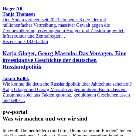
Hager Ali
Tanja Thomsen
Den Sudan verheert seit 2023 ein neuer Krieg, der mit
millionenfacher Vertreibung, massiver Gewalt gegen die
Zivilbevölkerung, erzwungenem Hunger und Zerstörung wütet.
Infrastruktur und Zentralregier…
Rezension / 18.03.2026
Katja Gloger, Georg Mascolo: Das Versagen. Eine
investigative Geschichte der deutschen
Russlandpolitik
Jakob Kullik
Wie konnte die deutsche Russlandpolitik über Jahrzehnte scheitern?
Katja Gloger und Georg Mascolo zeigen in ihrem Buch, dass ein
Zusammenspiel aus Faktenignoranz, geduldigem Geschehenlassen
und selbs…
pw-portal
Was wir machen und wer wir sind
In zwölf Themenfeldern rund um „Demokratie und Frieden“ bieten
wir Rezensionen, Analysen, Essays, Kommentare/Standpunkte