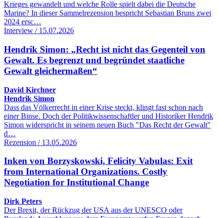
Krieges gewandelt und welche Rolle spielt dabei die Deutsche
Marine? In dieser Sammelrezension bespricht Sebastian Bruns zwei
2024 ersc…
Interview / 15.07.2026
Hendrik Simon: „Recht ist nicht das Gegenteil von
Gewalt. Es begrenzt und begründet staatliche
Gewalt gleichermaßen“
David Kirchner
Hendrik Simon
Dass das Völkerrecht in einer Krise steckt, klingt fast schon nach
einer Binse. Doch der Politikwissenschaftler und Historiker Hendrik
Simon widerspricht in seinem neuen Buch "Das Recht der Gewalt"
d…
Rezension / 13.05.2026
Inken von Borzyskowski, Felicity Vabulas: Exit
from International Organizations. Costly
Negotiation for Institutional Change
Dirk Peters
Der Brexit, der Rückzug der USA aus der UNESCO oder