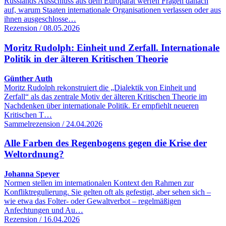
Russlands Ausschluss aus dem Europarat werfen Fragen danach
auf, warum Staaten internationale Organisationen verlassen oder aus
ihnen ausgeschlosse…
Rezension / 08.05.2026
Moritz Rudolph: Einheit und Zerfall. Internationale
Politik in der älteren Kritischen Theorie
Günther Auth
Moritz Rudolph rekonstruiert die „Dialektik von Einheit und
Zerfall“ als das zentrale Motiv der älteren Kritischen Theorie im
Nachdenken über internationale Politik. Er empfiehlt neueren
Kritischen T…
Sammelrezension / 24.04.2026
Alle Farben des Regenbogens gegen die Krise der
Weltordnung?
Johanna Speyer
Normen stellen im internationalen Kontext den Rahmen zur
Konfliktregulierung. Sie gelten oft als gefestigt, aber sehen sich –
wie etwa das Folter- oder Gewaltverbot – regelmäßigen
Anfechtungen und Au…
Rezension / 16.04.2026