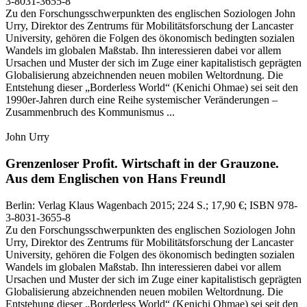
3-8031-3655-8
Zu den Forschungsschwerpunkten des englischen Soziologen John
Urry, Direktor des Zentrums für Mobilitätsforschung der Lancaster
University, gehören die Folgen des ökonomisch bedingten sozialen
Wandels im globalen Maßstab. Ihn interessieren dabei vor allem
Ursachen und Muster der sich im Zuge einer kapitalistisch geprägten
Globalisierung abzeichnenden neuen mobilen Weltordnung. Die
Entstehung dieser „Borderless World“ (Kenichi Ohmae) sei seit den
1990er‑Jahren durch eine Reihe systemischer Veränderungen –
Zusammenbruch des Kommunismus ...
John Urry
Grenzenloser Profit.
Wirtschaft in der Grauzone.
Aus dem Englischen von Hans Freundl
Berlin:
Verlag Klaus Wagenbach
2015
; 224 S.
; 17,90 €
; ISBN 978-
3-8031-3655-8
Zu den Forschungsschwerpunkten des englischen Soziologen John
Urry, Direktor des Zentrums für Mobilitätsforschung der Lancaster
University, gehören die Folgen des ökonomisch bedingten sozialen
Wandels im globalen Maßstab. Ihn interessieren dabei vor allem
Ursachen und Muster der sich im Zuge einer kapitalistisch geprägten
Globalisierung abzeichnenden neuen mobilen Weltordnung. Die
Entstehung dieser „Borderless World“ (Kenichi Ohmae) sei seit den