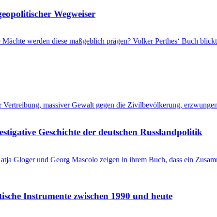
geopolitischer Wegweiser
che Mächte werden diese maßgeblich prägen? Volker Perthes‘ Buch blic
her Vertreibung, massiver Gewalt gegen die Zivilbevölkerung, erzwung
stigative Geschichte der deutschen Russlandpolitik
? Katja Gloger und Georg Mascolo zeigen in ihrem Buch, dass ein Zus
itische Instrumente zwischen 1990 und heute