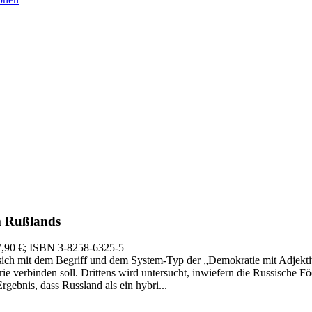
?
m Rußlands
7,90 €
; ISBN 3-8258-6325-5
 sich mit dem Begriff und dem System-Typ der „Demokratie mit Adjekt
e verbinden soll. Drittens wird untersucht, inwiefern die Russische F
bnis, dass Russland als ein hybri...