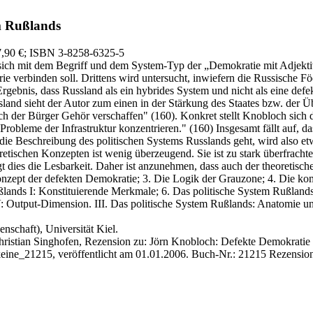
m Rußlands
7,90 €
; ISBN 3-8258-6325-5
 sich mit dem Begriff und dem System-Typ der „Demokratie mit Adjekt
e verbinden soll. Drittens wird untersucht, inwiefern die Russische F
nis, dass Russland als ein hybrides System und nicht als eine defekte
land sieht der Autor zum einen in der Stärkung des Staates bzw. der 
 der Bürger Gehör verschaffen" (160). Konkret stellt Knobloch sich da
robleme der Infrastruktur konzentrieren." (160) Insgesamt fällt auf, da
m die Beschreibung des politischen Systems Russlands geht, wird also et
tischen Konzepten ist wenig überzeugend. Sie ist zu stark überfrachte
 dies die Lesbarkeit. Daher ist anzunehmen, dass auch der theoretische T
zept der defekten Demokratie; 3. Die Logik der Grauzone; 4. Die kom
ands I: Konstituierende Merkmale; 6. Das politische System Rußlands I
V: Output-Dimension. III. Das politische System Rußlands: Anatomie 
enschaft), Universität Kiel.
ristian Singhofen, Rezension zu: Jörn Knobloch
: Defekte Demokratie o
eine_21215, veröffentlicht am 01.01.2006.
Buch-Nr.: 21215
Rezensio