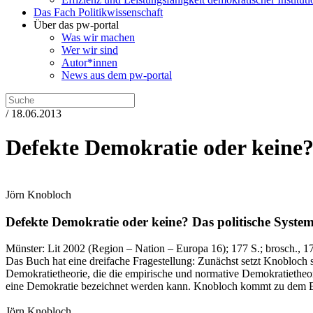
Das Fach Politikwissenschaft
Über das pw-portal
Was wir machen
Wer wir sind
Autor*innen
News aus dem pw-portal
/ 18.06.2013
Defekte Demokratie oder keine
Jörn Knobloch
Defekte Demokratie oder keine?
Das politische Syste
Münster:
Lit
2002
(Region – Nation – Europa 16)
; 177 S.
; brosch., 1
Das Buch hat eine dreifache Fragestellung: Zunächst setzt Knobloch
Demokratietheorie, die die empirische und normative Demokratietheori
eine Demokratie bezeichnet werden kann. Knobloch kommt zu dem Erge
Jörn Knobloch