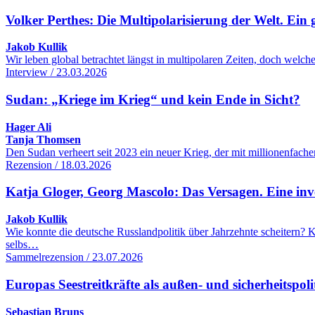
Volker Perthes: Die Multipolarisierung der Welt. Ein 
Jakob Kullik
Wir leben global betrachtet längst in multipolaren Zeiten, doch wel
Interview / 23.03.2026
Sudan: „Kriege im Krieg“ und kein Ende in Sicht?
Hager Ali
Tanja Thomsen
Den Sudan verheert seit 2023 ein neuer Krieg, der mit millionenfac
Rezension / 18.03.2026
Katja Gloger, Georg Mascolo: Das Versagen. Eine inve
Jakob Kullik
Wie konnte die deutsche Russlandpolitik über Jahrzehnte scheitern
selbs…
Sammelrezension / 23.07.2026
Europas Seestreitkräfte als außen- und sicherheitspol
Sebastian Bruns