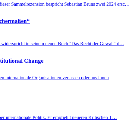
n dieser Sammelrezension bespricht Sebastian Bruns zwei 2024 ersc…
eichermaßen“
imon widerspricht in seinem neuen Buch "Das Recht der Gewalt" d…
stitutional Change
internationale Organisationen verlassen oder aus ihnen
er internationale Politik. Er empfiehlt neueren Kritischen T…