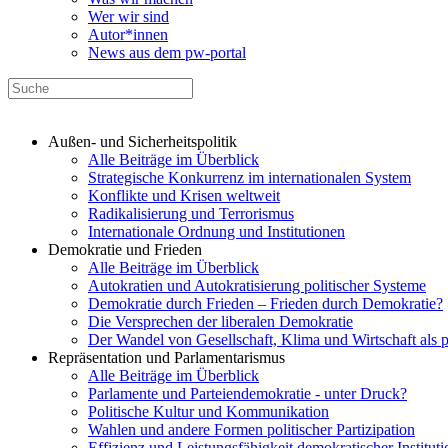
Wer wir sind
Autor*innen
News aus dem pw-portal
Außen- und Sicherheitspolitik
Alle Beiträge im Überblick
Strategische Konkurrenz im internationalen System
Konflikte und Krisen weltweit
Radikalisierung und Terrorismus
Internationale Ordnung und Institutionen
Demokratie und Frieden
Alle Beiträge im Überblick
Autokratien und Autokratisierung politischer Systeme
Demokratie durch Frieden – Frieden durch Demokratie?
Die Versprechen der liberalen Demokratie
Der Wandel von Gesellschaft, Klima und Wirtschaft als 
Repräsentation und Parlamentarismus
Alle Beiträge im Überblick
Parlamente und Parteiendemokratie - unter Druck?
Politische Kultur und Kommunikation
Wahlen und andere Formen politischer Partizipation
Effizienz und Leistungsfähigkeit demokratischer Institut