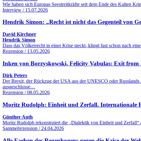
Wie haben sich Europas Seestreitkräfte seit dem Ende des Kalten Kr
Interview / 15.07.2026
Hendrik Simon: „Recht ist nicht das Gegenteil von G
David Kirchner
Hendrik Simon
Dass das Völkerrecht in einer Krise steckt, klingt fast schon nach 
Rezension / 13.05.2026
Inken von Borzyskowski, Felicity Vabulas: Exit from 
Dirk Peters
Der Brexit, der Rückzug der USA aus der UNESCO oder Russlands Aus
ausgeschlosse…
Rezension / 08.05.2026
Moritz Rudolph: Einheit und Zerfall. Internationale Po
Günther Auth
Moritz Rudolph rekonstruiert die „Dialektik von Einheit und Zerfall“
Sammelrezension / 24.04.2026
Alle Farben des Regenbogens gegen die Krise der We