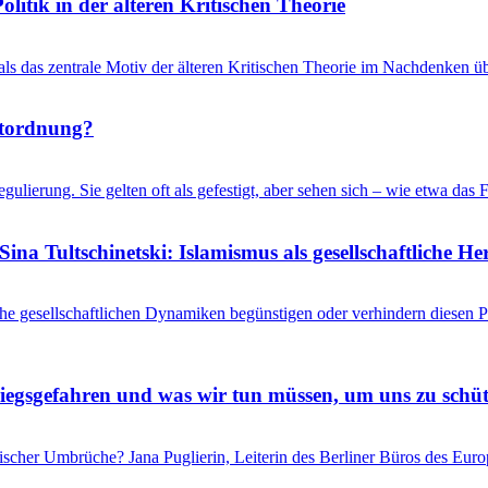
litik in der älteren Kritischen Theorie
 als das zentrale Motiv der älteren Kritischen Theorie im Nachdenken üb
ltordnung?
gulierung. Sie gelten oft als gefestigt, aber sehen sich – wie etwa d
ina Tultschinetski: Islamismus als gesellschaftliche 
he gesellschaftlichen Dynamiken begünstigen oder verhindern diesen
riegsgefahren und was wir tun müssen, um uns zu schü
itischer Umbrüche? Jana Puglierin, Leiterin des Berliner Büros des Eu