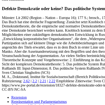
Defekte Demokratie oder keine?
Das politische Syste
Münster:
Lit
2002
(Region – Nation – Europa 16)
; 177 S.
; brosch., 1
Das Buch hat eine dreifache Fragestellung: Zunächst setzt Knobloch
Demokratietheorie, die die empirische und normative Demokratietheori
eine Demokratie bezeichnet werden kann. Knobloch kommt zu dem Ergeb
Möglichkeiten einer zukünftigen demokratischen Entwicklung in Russ
„Entwicklung korporatistischer Organisationen", die dem „Widerspruch
Partizipation sich auf kleinere Dinge wie die Arbeitsbeziehungen und P
angesichts des Titels erwartet, dass es in dem Buch in erster Linie u
Manko. Aber die Auseinandersetzung mit den Begriffen und den theore
Veranschaulichung der Argumentation. An vielen Stellen beeinträchtigt
Theoretische Konzepte und Vorgehensweise: 2. Einführung in das Kon
Sicht der komplexen Demokratietheorie: 5. Das politische System Rußl
Rußlands III: Input-Dimension; 8. Das politische System Rußlands I
Sven Christian Singhofen (SCS)
M. A., Doktorand, Institut für Sozialwissenschaft (Bereich Politikwiss
Rubrizierung:
2.62
|
2.2
|
2.21
|
2.22
Empfohlene Zitierweise: Sven Ch
https://www.pw-portal.de/rezension/18327-defekte-demokratie-oder-k
CC-BY-NC-SA
Rezension
Repräsentation und Parlamentarismus