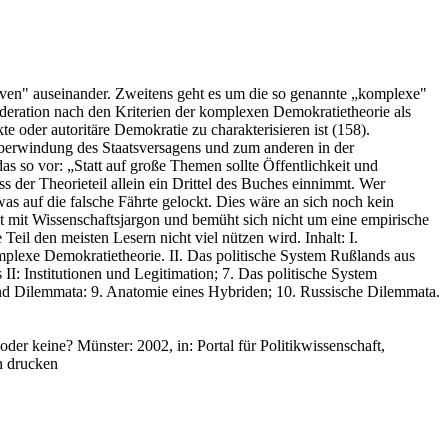
iven" auseinander. Zweitens geht es um die so genannte „komplexe"
öderation nach den Kriterien der komplexen Demokratietheorie als
 oder autoritäre Demokratie zu charakterisieren ist (158).
Überwindung des Staatsversagens und zum anderen in der
s so vor: „Statt auf große Themen sollte Öffentlichkeit und
ss der Theorieteil allein ein Drittel des Buches einnimmt. Wer
was auf die falsche Fährte gelockt. Dies wäre an sich noch kein
t mit Wissenschaftsjargon und bemüht sich nicht um eine empirische
eil den meisten Lesern nicht viel nützen wird. Inhalt: I.
plexe Demokratietheorie. II. Das politische System Rußlands aus
I: Institutionen und Legitimation; 7. Das politische System
und Dilemmata: 9. Anatomie eines Hybriden; 10. Russische Dilemmata.
der keine? Münster: 2002, in: Portal für Politikwissenschaft,
n drucken