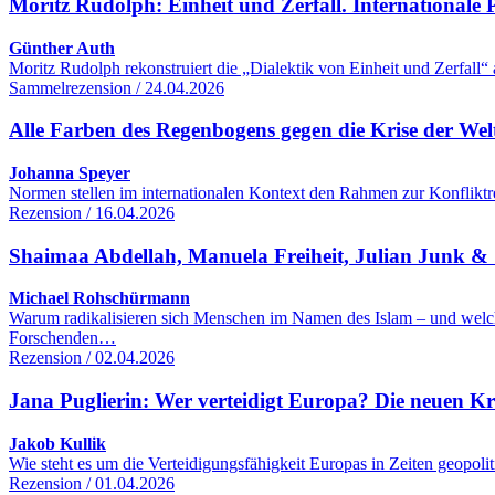
Moritz Rudolph: Einheit und Zerfall. Internationale Po
Günther Auth
Moritz Rudolph rekonstruiert die „Dialektik von Einheit und Zerfall“
Sammelrezension / 24.04.2026
Alle Farben des Regenbogens gegen die Krise der We
Johanna Speyer
Normen stellen im internationalen Kontext den Rahmen zur Konfliktre
Rezension / 16.04.2026
Shaimaa Abdellah, Manuela Freiheit, Julian Junk & S
Michael Rohschürmann
Warum radikalisieren sich Menschen im Namen des Islam – und welc
Forschenden…
Rezension / 02.04.2026
Jana Puglierin: Wer verteidigt Europa? Die neuen K
Jakob Kullik
Wie steht es um die Verteidigungsfähigkeit Europas in Zeiten geopol
Rezension / 01.04.2026