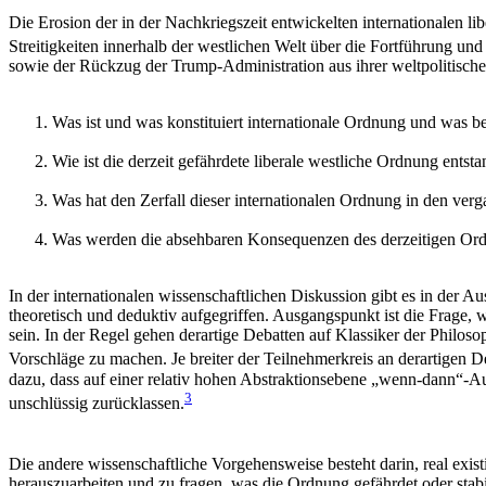
Die Erosion der in der Nachkriegszeit entwickelten internationalen l
Streitigkeiten innerhalb der westlichen Welt über die Fortführung un
sowie der Rückzug der Trump-Administration aus ihrer weltpolitisch
Was ist und was konstituiert internationale Ordnung und was be
Wie ist die derzeit gefährdete liberale westliche Ordnung ents
Was hat den Zerfall dieser internationalen Ordnung in den ver
Was werden die absehbaren Konsequenzen des derzeitigen Ordn
In der internationalen wissenschaftlichen Diskussion gibt es in der 
theoretisch und deduktiv aufgegriffen. Ausgangspunkt ist die Frage,
sein. In der Regel gehen derartige Debatten auf Klassiker der Philo
Vorschläge zu machen. Je breiter der Teilnehmerkreis an derartigen De
dazu, dass auf einer relativ hohen Abstraktionsebene „wenn-dann“-
3
unschlüssig zurücklassen.
Die andere wissenschaftliche Vorgehensweise besteht darin, real exis
herauszuarbeiten und zu fragen, was die Ordnung gefährdet oder stabili