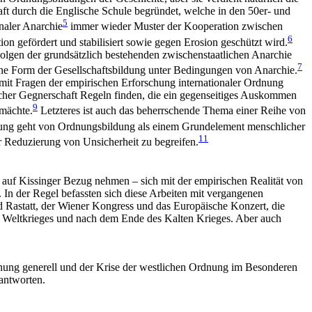
haft durch die Englische Schule begründet, welche in den 50er- und
5
naler Anarchie
immer wieder Muster der Kooperation zwischen
6
on gefördert und stabilisiert sowie gegen Erosion geschützt wird.
Folgen der grundsätzlich bestehenden zwischenstaatlichen Anarchie
7
eine Form der Gesellschaftsbildung unter Bedingungen von Anarchie.
mit Fragen der empirischen Erforschung internationaler Ordnung
ischer Gegnerschaft Regeln finden, die ein gegenseitiges Auskommen
9
ßmächte.
Letzteres ist auch das beherrschende Thema einer Reihe von
ung geht von Ordnungsbildung als einem Grundelement menschlicher
11
r Reduzierung von Unsicherheit zu begreifen.
r auf Kissinger Bezug nehmen – sich mit der empirischen Realität von
 In der Regel befassten sich diese Arbeiten mit vergangenen
d Rastatt, der Wiener Kongress und das Europäische Konzert, die
n Weltkrieges und nach dem Ende des Kalten Krieges. Aber auch
rdnung generell und der Krise der westlichen Ordnung im Besonderen
antworten.