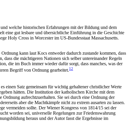
st und welche historischen Erfahrungen mit der Bildung und dem
t eine gut lesbare und übersichtliche Einführung in die Geschichte
College Holy Cross in Worcester im US-Bundesstaat Massachusetts.
onale Ordnung kann laut Kocs entweder dadurch zustande kommen, dass
en, dass die mächtigeren Nationen sich selber untereinander Regeln
tion, die im Buch immer wieder dafür sorgt, dass manches, was der
12
teren Begriff von Ordnung gearbeitet.
 es einen Satz gemeinsam für wichtig gehaltener christlicher Werte
geben hätten. Die Institution der katholischen Kirche mit dem
e Ordnung aufrechtzuerhalten. Sie sei durch eine Ordnung der
dererseits aber die Machtkämpfe nicht zu extrem ausarten zu lassen.
ege vermeiden sollte. Der Wiener Kongress von 1814/15 sei der
sucht worden sei, universelle Regelungen zur Friedenswahrung
rdnungsbildung heraus und der Autor fasst die Ergebnisse im