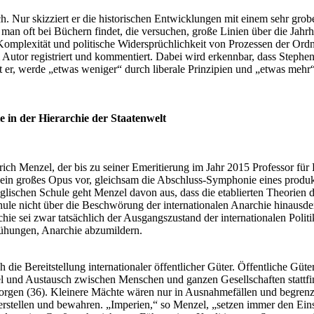
ch. Nur skizziert er die historischen Entwicklungen mit einem sehr grob
 man oft bei Büchern findet, die versuchen, große Linien über die Jahr
ie Komplexität und politische Widersprüchlichkeit von Prozessen der Or
m Autor registriert und kommentiert. Dabei wird erkennbar, dass Stephe
eibt er, werde „etwas weniger“ durch liberale Prinzipien und „etwas me
in der Hierarchie der Staatenwelt
rich Menzel, der bis zu seiner Emeritierung im Jahr 2015 Professor fü
 ein großes Opus vor, gleichsam die Abschluss-Symphonie eines produk
lischen Schule geht Menzel davon aus, dass die etablierten Theorien d
eschule nicht über die Beschwörung der internationalen Anarchie hinausd
e sei zwar tatsächlich der Ausgangszustand der internationalen Politik
mühungen, Anarchie abzumildern.
ie Bereitstellung internationaler öffentlicher Güter. Öffentliche Güte
 und Austausch zwischen Menschen und ganzen Gesellschaften stattfind
 sorgen (36). Kleinere Mächte wären nur in Ausnahmefällen und begren
rstellen und bewahren. „Imperien,“ so Menzel, „setzen immer den Ein