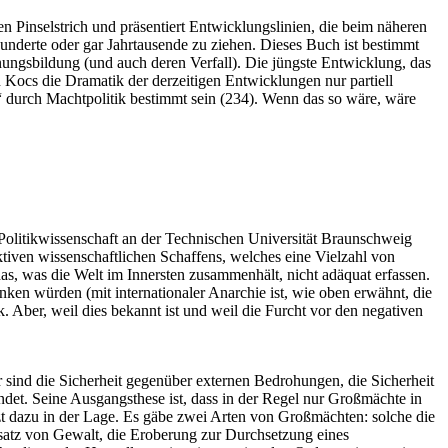
en Pinselstrich und präsentiert Entwicklungslinien, die beim näheren
hunderte oder gar Jahrtausende zu ziehen. Dieses Buch ist bestimmt
dnungsbildung (und auch deren Verfall). Die jüngste Entwicklung, das
n Kocs die Dramatik der derzeitigen Entwicklungen nur partiell
hr“ durch Machtpolitik bestimmt sein (234). Wenn das so wäre, wäre
r Politikwissenschaft an der Technischen Universität Braunschweig
tiven wissenschaftlichen Schaffens, welches eine Vielzahl von
as, was die Welt im Innersten zusammenhält, nicht adäquat erfassen.
enken würden (mit internationaler Anarchie ist, wie oben erwähnt, die
. Aber, weil dies bekannt ist und weil die Furcht vor den negativen
r sind die Sicherheit gegenüber externen Bedrohungen, die Sicherheit
et. Seine Ausgangsthese ist, dass in der Regel nur Großmächte in
zt dazu in der Lage. Es gäbe zwei Arten von Großmächten: solche die
satz von Gewalt, die Eroberung zur Durchsetzung eines