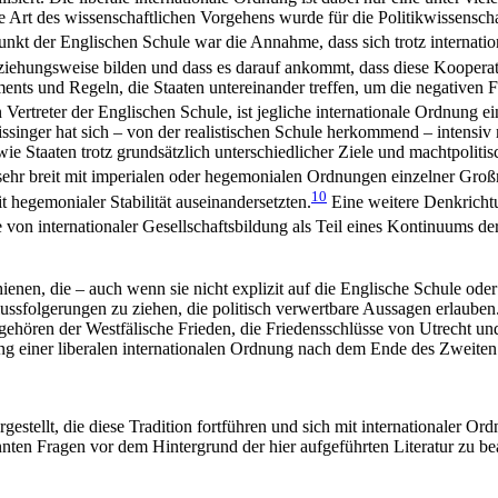
ese Art des wissenschaftlichen Vorgehens wurde für die Politikwissensc
kt der Englischen Schule war die Annahme, dass sich trotz internatio
ziehungsweise bilden und dass es darauf ankommt, dass diese Kooperati
ents und Regeln, die Staaten untereinander treffen, um die negativen 
Vertreter der Englischen Schule, ist jegliche internationale Ordnung 
inger hat sich – von der realistischen Schule herkommend – intensiv 
ie Staaten trotz grundsätzlich unterschiedlicher Ziele und machtpolit
 sehr breit mit imperialen oder hegemonialen Ordnungen einzelner Gro
10
t hegemonialer Stabilität auseinandersetzten.
Eine weitere Denkricht
 von internationaler Gesellschaftsbildung als Teil eines Kontinuums de
enen, die – auch wenn sie nicht explizit auf die Englische Schule ode
ssfolgerungen zu ziehen, die politisch verwertbare Aussagen erlauben.
ehören der Westfälische Frieden, die Friedensschlüsse von Utrecht un
g einer liberalen internationalen Ordnung nach dem Ende des Zweite
stellt, die diese Tradition fortführen und sich mit internationaler O
nten Fragen vor dem Hintergrund der hier aufgeführten Literatur zu be