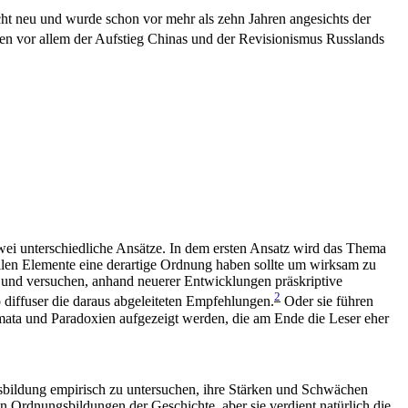
icht neu und wurde schon vor mehr als zehn Jahren angesichts der
en vor allem der Aufstieg Chinas und der Revisionismus Russlands
zwei unterschiedliche Ansätze. In dem ersten Ansatz wird das Thema
ellen Elemente eine derartige Ordnung haben sollte um wirksam zu
k und versuchen, anhand neuerer Entwicklungen präskriptive
2
o diffuser die daraus abgeleiteten Empfehlungen.
Oder sie führen
ata und Paradoxien aufgezeigt werden, die am Ende die Leser eher
ngsbildung empirisch zu untersuchen, ihre Stärken und Schwächen
len Ordnungsbildungen der Geschichte, aber sie verdient natürlich die