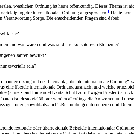
iberalen, westlichen Ordnung ist heute offenkundig. Dieses Thema ist n
1
d Verteidigung der internationalen Ordnung angesprochen.
Heute bereit
en Verantwortung Sorge. Die entscheidenden Fragen sind dabei:
wirkt sie?
tanden und was waren und was sind ihre konstitutiven Elemente?
gangenen Jahren bewirkt?
ungsverfalls sein?
Auseinandersetzung mit der Thematik „liberale internationale Ordnung“ 
 was eine liberale internationale Ordnung ausmacht und welche prinzipi
sophie (zumeist auf Immanuel Kants Schrift zum Ewigen Frieden) zurüc
batten ist, desto vielfältiger werden allerdings die Antworten und ums
Aussagen oder „sowohl-als-auch“-Behauptungen dominieren und Dilemm
tierende regionale oder überregionale Beispiele internationaler Ordnu
siert. Die liberale internationale Ordnung ist dabei nur eine unter vie