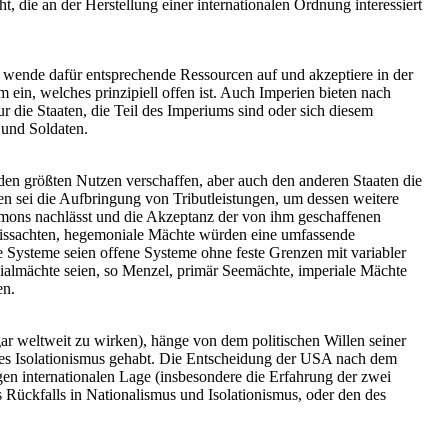
 die an der Herstellung einer internationalen Ordnung interessiert
r wende dafür entsprechende Ressourcen auf und akzeptiere in der
ein, welches prinzipiell offen ist. Auch Imperien bieten nach
ur die Staaten, die Teil des Imperiums sind oder sich diesem
 und Soldaten.
en größten Nutzen verschaffen, aber auch den anderen Staaten die
en sei die Aufbringung von Tributleistungen, um dessen weitere
emons nachlässt und die Akzeptanz der von ihm geschaffenen
 missachten, hegemoniale Mächte würden eine umfassende
ale Systeme seien offene Systeme ohne feste Grenzen mit variabler
almächte seien, so Menzel, primär Seemächte, imperiale Mächte
en.
ar weltweit zu wirken), hänge von dem politischen Willen seiner
des Isolationismus gehabt. Die Entscheidung der USA nach dem
en internationalen Lage (insbesondere die Erfahrung der zwei
 Rückfalls in Nationalismus und Isolationismus, oder den des