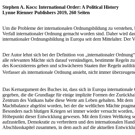
Stephen A. Kocs: International Order: A Political History
Lynne Rienner Publishers 2019, 260 Seiten
Um die Probleme der internationalen Ordnungsbildung zu verstehen, b
Verfall internationaler Ordnung gemacht worden sind. Daher wird das 
internationaler Ordnungsbildung in Europa seit dem Mittelalter. Der 
Der Autor lehnt sich bei der Definition von „internationaler Ordnun
alle relevanten Mächte sich darauf verständigen, bestimmte Regeln zu 
des Koexistierens geben und schwächeren Staaten ihre Regeln aufdrän
Verfasser als internationale Ordnung ansieht, nicht immer überzeugen
Das Kernargument des Buches ist, dass sich in Europa internationale 
gegeben, die die Grundlage für einige implizite Formen der Zurückha
Zentrum des Vatikans habe diese Werte am Leben gehalten. Mit dem 1
Machtbalance abgelöst worden, bei der die weltlichen Mächte pragmati
Besonders nach blutigen Kriegen sei immer wieder versucht worden, 
Höhepunkt dieser Entwicklung gewesen. Mit dem Ersten Weltkrieg sei
aufzustellen, Demokratie zu verbreitern und den internationalen Hande
Abschlusskapitel zusammen, in dem auch auf die aktuellen Entwickl