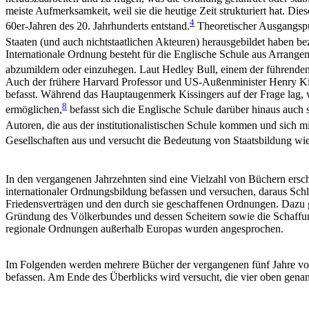
meiste Aufmerksamkeit, weil sie die heutige Zeit strukturiert hat. Di
4
60er-Jahren des 20. Jahrhunderts entstand.
Theoretischer Ausgangspun
Staaten (und auch nichtstaatlichen Akteuren) herausgebildet haben be
Internationale Ordnung besteht für die Englische Schule aus Arrangem
abzumildern oder einzuhegen. Laut Hedley Bull, einem der führenden 
Auch der frühere Harvard Professor und US-Außenminister Henry Kiss
befasst. Während das Hauptaugenmerk Kissingers auf der Frage lag, w
8
ermöglichen,
befasst sich die Englische Schule darüber hinaus auch
Autoren, die aus der institutionalistischen Schule kommen und sich mi
Gesellschaften aus und versucht die Bedeutung von Staatsbildung wie
In den vergangenen Jahrzehnten sind eine Vielzahl von Büchern erschi
internationaler Ordnungsbildung befassen und versuchen, daraus Schlu
Friedensverträgen und den durch sie geschaffenen Ordnungen. Dazu g
Gründung des Völkerbundes und dessen Scheitern sowie die Schaffun
regionale Ordnungen außerhalb Europas wurden angesprochen.
Im Folgenden werden mehrere Bücher der vergangenen fünf Jahre vorge
befassen. Am Ende des Überblicks wird versucht, die vier oben genan