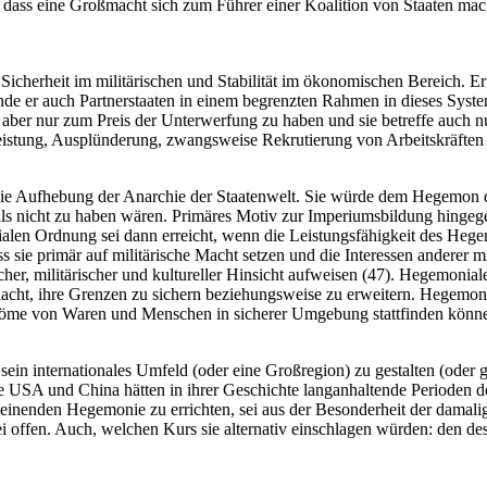
dass eine Großmacht sich zum Führer einer Koalition von Staaten macht,
icherheit im militärischen und Stabilität im ökonomischen Bereich. E
de er auch Partnerstaaten in einem begrenzten Rahmen in dieses System 
ei aber nur zum Preis der Unterwerfung zu haben und sie betreffe auch n
leistung, Ausplünderung, zwangsweise Rekrutierung von Arbeitskräften
 die Aufhebung der Anarchie der Staatenwelt. Sie würde dem Hegemon d
alls nicht zu haben wären. Primäres Motiv zur Imperiumsbildung hingeg
nialen Ordnung sei dann erreicht, wenn die Leistungsfähigkeit des Heg
s sie primär auf militärische Macht setzen und die Interessen anderer
ischer, militärischer und kultureller Hinsicht aufweisen (47). Hegemoni
acht, ihre Grenzen zu sichern beziehungsweise zu erweitern. Hegemoni
öme von Waren und Menschen in sicherer Umgebung stattfinden könn
in internationales Umfeld (oder eine Großregion) zu gestalten (oder g
ie USA und China hätten in ihrer Geschichte langanhaltende Perioden 
inenden Hegemonie zu errichten, sei aus der Besonderheit der damalig
 offen. Auch, welchen Kurs sie alternativ einschlagen würden: den des