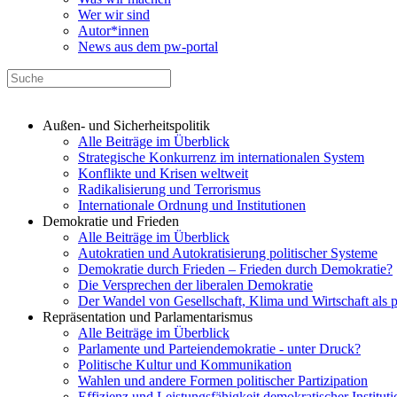
Wer wir sind
Autor*innen
News aus dem pw-portal
Außen- und Sicherheitspolitik
Alle Beiträge im Überblick
Strategische Konkurrenz im internationalen System
Konflikte und Krisen weltweit
Radikalisierung und Terrorismus
Internationale Ordnung und Institutionen
Demokratie und Frieden
Alle Beiträge im Überblick
Autokratien und Autokratisierung politischer Systeme
Demokratie durch Frieden – Frieden durch Demokratie?
Die Versprechen der liberalen Demokratie
Der Wandel von Gesellschaft, Klima und Wirtschaft als 
Repräsentation und Parlamentarismus
Alle Beiträge im Überblick
Parlamente und Parteiendemokratie - unter Druck?
Politische Kultur und Kommunikation
Wahlen und andere Formen politischer Partizipation
Effizienz und Leistungsfähigkeit demokratischer Institut