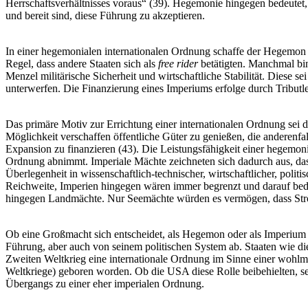
Herrschaftsverhältnisses voraus“ (39). Hegemonie hingegen bedeutet, 
und bereit sind, diese Führung zu akzeptieren.
In einer hegemonialen internationalen Ordnung schaffe der Hegemon S
Regel, dass andere Staaten sich als
free rider
betätigten. Manchmal bin
Menzel militärische Sicherheit und wirtschaftliche Stabilität. Diese s
unterwerfen. Die Finanzierung eines Imperiums erfolge durch Tribut
Das primäre Motiv zur Errichtung einer internationalen Ordnung sei
Möglichkeit verschaffen öffentliche Güter zu genießen, die anderenf
Expansion zu finanzieren (43). Die Leistungsfähigkeit einer hegemo
Ordnung abnimmt. Imperiale Mächte zeichneten sich dadurch aus, das
Überlegenheit in wissenschaftlich-technischer, wirtschaftlicher, polit
Reichweite, Imperien hingegen wären immer begrenzt und darauf bed
hingegen Landmächte. Nur Seemächte würden es vermögen, dass Str
Ob eine Großmacht sich entscheidet, als Hegemon oder als Imperium se
Führung, aber auch von seinem politischen System ab. Staaten wie d
Zweiten Weltkrieg eine internationale Ordnung im Sinne einer wohlme
Weltkriege) geboren worden. Ob die USA diese Rolle beibehielten, sei
Übergangs zu einer eher imperialen Ordnung.