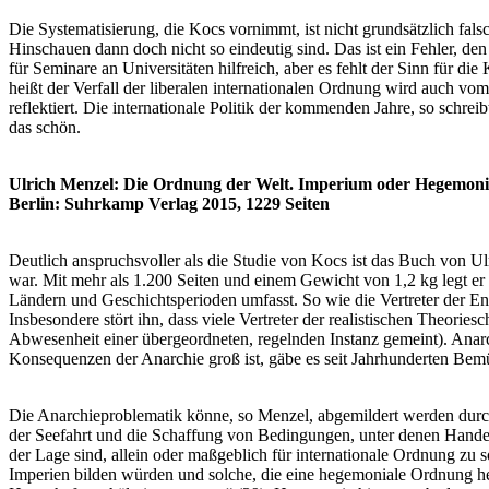
Die Systematisierung, die Kocs vornimmt, ist nicht grundsätzlich fals
Hinschauen dann doch nicht so eindeutig sind. Das ist ein Fehler, den
für Seminare an Universitäten hilfreich, aber es fehlt der Sinn für d
heißt der Verfall der liberalen internationalen Ordnung wird auch vo
reflektiert. Die internationale Politik der kommenden Jahre, so schr
das schön.
Ulrich Menzel: Die Ordnung der Welt. Imperium oder Hegemonie 
Berlin: Suhrkamp Verlag 2015, 1229 Seiten
Deutlich anspruchsvoller als die Studie von Kocs ist das Buch von Ul
war. Mit mehr als 1.200 Seiten und einem Gewicht von 1,2 kg legt er
Ländern und Geschichtsperioden umfasst. So wie die Vertreter der Eng
Insbesondere stört ihn, dass viele Vertreter der realistischen Theori
Abwesenheit einer übergeordneten, regelnden Instanz gemeint). Anarchi
Konsequenzen der Anarchie groß ist, gäbe es seit Jahrhunderten Be
Die Anarchieproblematik könne, so Menzel, abgemildert werden durch d
der Seefahrt und die Schaffung von Bedingungen, unter denen Handel
der Lage sind, allein oder maßgeblich für internationale Ordnung zu
Imperien bilden würden und solche, die eine hegemoniale Ordnung he