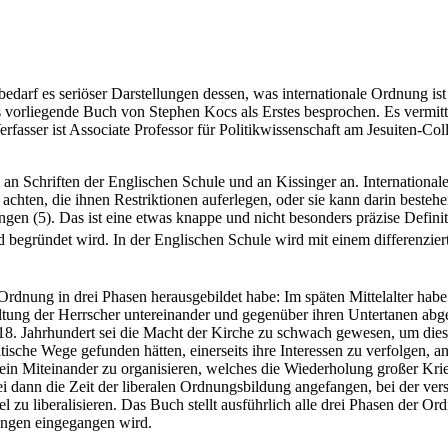
edarf es seriöser Darstellungen dessen, was internationale Ordnung i
vorliegende Buch von Stephen Kocs als Erstes besprochen. Es vermittel
Verfasser ist Associate Professor für Politikwissenschaft am Jesuiten-
g“ an Schriften der Englischen Schule und an Kissinger an. Internati
achten, die ihnen Restriktionen auferlegen, oder sie kann darin besteh
gen (5). Das ist eine etwas knappe und nicht besonders präzise Defini
d begründet wird. In der Englischen Schule wird mit einem differenzier
Ordnung in drei Phasen herausgebildet habe: Im späten Mittelalter habe
ltung der Herrscher untereinander und gegenüber ihren Untertanen abge
8. Jahrhundert sei die Macht der Kirche zu schwach gewesen, um dies
sche Wege gefunden hätten, einerseits ihre Interessen zu verfolgen, an
ein Miteinander zu organisieren, welches die Wiederholung großer Kri
 dann die Zeit der liberalen Ordnungsbildung angefangen, bei der ver
l zu liberalisieren. Das Buch stellt ausführlich alle drei Phasen der O
ungen eingegangen wird.