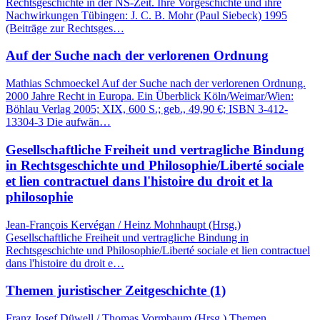
Rechtsgeschichte in der NS-Zeit. Ihre Vorgeschichte und ihre
Nachwirkungen Tübingen: J. C. B. Mohr (Paul Siebeck) 1995
(Beiträge zur Rechtsges…
Auf der Suche nach der verlorenen Ordnung
Mathias Schmoeckel Auf der Suche nach der verlorenen Ordnung.
2000 Jahre Recht in Europa. Ein Überblick Köln/Weimar/Wien:
Böhlau Verlag 2005; XIX, 600 S.; geb., 49,90 €; ISBN 3-412-
13304-3 Die aufwän…
Gesellschaftliche Freiheit und vertragliche Bindung
in Rechtsgeschichte und Philosophie/Liberté sociale
et lien contractuel dans l'histoire du droit et la
philosophie
Jean-François Kervégan / Heinz Mohnhaupt (Hrsg.)
Gesellschaftliche Freiheit und vertragliche Bindung in
Rechtsgeschichte und Philosophie/Liberté sociale et lien contractuel
dans l'histoire du droit e…
Themen juristischer Zeitgeschichte (1)
Franz Josef Düwell / Thomas Vormbaum (Hrsg.) Themen