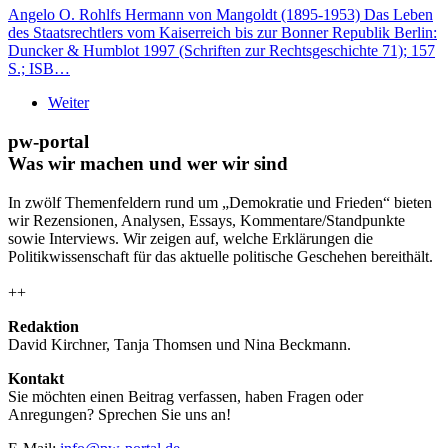
Angelo O. Rohlfs Hermann von Mangoldt (1895-1953) Das Leben
des Staatsrechtlers vom Kaiserreich bis zur Bonner Republik Berlin:
Duncker & Humblot 1997 (Schriften zur Rechtsgeschichte 71); 157
S.; ISB…
Weiter
pw-portal
Was wir machen und wer wir sind
In zwölf Themenfeldern rund um „Demokratie und Frieden“ bieten
wir Rezensionen, Analysen, Essays, Kommentare/Standpunkte
sowie Interviews. Wir zeigen auf, welche Erklärungen die
Politikwissenschaft für das aktuelle politische Geschehen bereithält.
++
Redaktion
David Kirchner, Tanja Thomsen
und
Nina Beckmann.
Kontakt
Sie möchten einen Beitrag verfassen, haben Fragen oder
Anregungen? Sprechen Sie uns an!