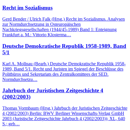
Recht im Sozialismus
Gerd Bender / Ulrich Falk (Hrsg.) Recht im Sozialismus. Analysen
zur Normdurchsetzung in Osteuropäischen
Nachkriegsgesellschaften (1944/45-1989) Band 1: Enteignung
Frankfurt a. M.: Vittorio Klosterma…
Deutsche Demokratische Republik 1958-1989, Band
5/1
Karl A. Mollnau (Bearb.) Deutsche Demokratische Republik 1958-
1989, Band 5/1. Recht und Juristen im Spiegel der Beschlüsse des
Politbüros und Sekretariats des Zentralkomittees der SED.
Normdurchsetzu…
Jahrbuch der Juristischen Zeitgeschichte 4
(2002/2003)
Thomas Vormbaum (Hrsg.) Jahrbuch der Juristischen Zeitgeschichte
4 (2002/2003) Berlin: BWV Berliner Wissenschafts-Verlag GmbH
2003 (Juristische Zeitgeschichte Jahrbuch 4 (2002/2003)); XL, 640
S.; geb…