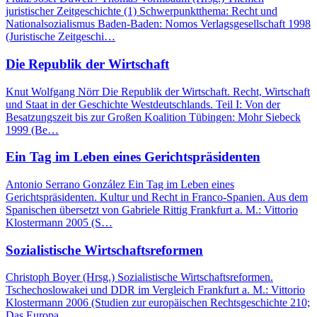
juristischer Zeitgeschichte (1) Schwerpunktthema: Recht und
Nationalsozialismus Baden-Baden: Nomos Verlagsgesellschaft 1998
(Juristische Zeitgeschi…
Die Republik der Wirtschaft
Knut Wolfgang Nörr Die Republik der Wirtschaft. Recht, Wirtschaft
und Staat in der Geschichte Westdeutschlands. Teil I: Von der
Besatzungszeit bis zur Großen Koalition Tübingen: Mohr Siebeck
1999 (Be…
Ein Tag im Leben eines Gerichtspräsidenten
Antonio Serrano González Ein Tag im Leben eines
Gerichtspräsidenten. Kultur und Recht in Franco-Spanien. Aus dem
Spanischen übersetzt von Gabriele Rittig Frankfurt a. M.: Vittorio
Klostermann 2005 (S…
Sozialistische Wirtschaftsreformen
Christoph Boyer (Hrsg.) Sozialistische Wirtschaftsreformen.
Tschechoslowakei und DDR im Vergleich Frankfurt a. M.: Vittorio
Klostermann 2006 (Studien zur europäischen Rechtsgeschichte 210;
Das Europa…