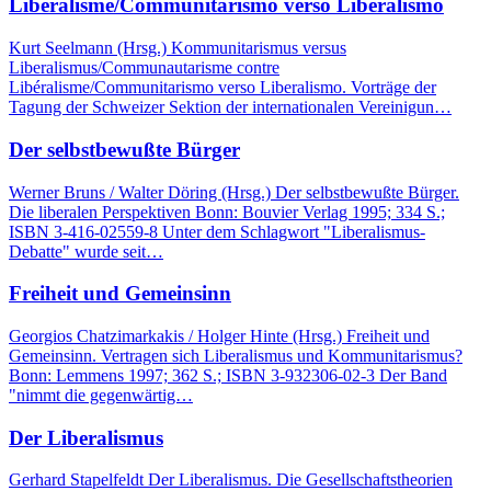
Libéralisme/Communitarismo verso Liberalismo
Kurt Seelmann (Hrsg.) Kommunitarismus versus
Liberalismus/Communautarisme contre
Libéralisme/Communitarismo verso Liberalismo. Vorträge der
Tagung der Schweizer Sektion der internationalen Vereinigun…
Der selbstbewußte Bürger
Werner Bruns / Walter Döring (Hrsg.) Der selbstbewußte Bürger.
Die liberalen Perspektiven Bonn: Bouvier Verlag 1995; 334 S.;
ISBN 3-416-02559-8 Unter dem Schlagwort "Liberalismus-
Debatte" wurde seit…
Freiheit und Gemeinsinn
Georgios Chatzimarkakis / Holger Hinte (Hrsg.) Freiheit und
Gemeinsinn. Vertragen sich Liberalismus und Kommunitarismus?
Bonn: Lemmens 1997; 362 S.; ISBN 3-932306-02-3 Der Band
"nimmt die gegenwärtig…
Der Liberalismus
Gerhard Stapelfeldt Der Liberalismus. Die Gesellschaftstheorien