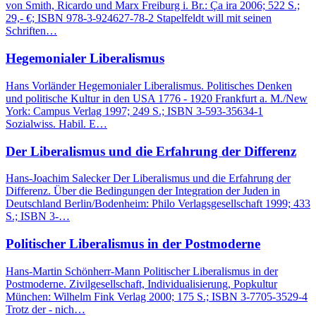
von Smith, Ricardo und Marx Freiburg i. Br.: Ça ira 2006; 522 S.;
29,- €; ISBN 978-3-924627-78-2 Stapelfeldt will mit seinen
Schriften…
Hegemonialer Liberalismus
Hans Vorländer Hegemonialer Liberalismus. Politisches Denken
und politische Kultur in den USA 1776 - 1920 Frankfurt a. M./New
York: Campus Verlag 1997; 249 S.; ISBN 3-593-35634-1
Sozialwiss. Habil. E…
Der Liberalismus und die Erfahrung der Differenz
Hans-Joachim Salecker Der Liberalismus und die Erfahrung der
Differenz. Über die Bedingungen der Integration der Juden in
Deutschland Berlin/Bodenheim: Philo Verlagsgesellschaft 1999; 433
S.; ISBN 3-…
Politischer Liberalismus in der Postmoderne
Hans-Martin Schönherr-Mann Politischer Liberalismus in der
Postmoderne. Zivilgesellschaft, Individualisierung, Popkultur
München: Wilhelm Fink Verlag 2000; 175 S.; ISBN 3-7705-3529-4
Trotz der - nich…