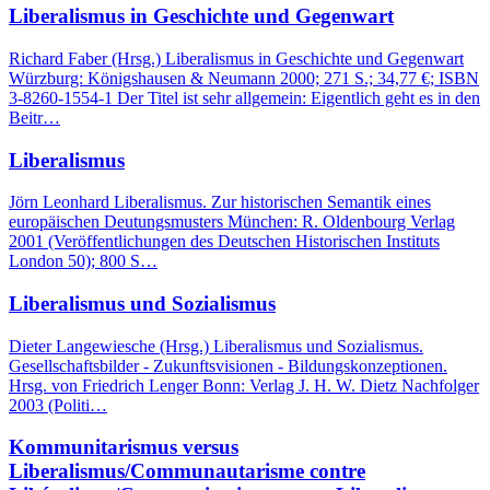
Liberalismus in Geschichte und Gegenwart
Richard Faber (Hrsg.) Liberalismus in Geschichte und Gegenwart
Würzburg: Königshausen & Neumann 2000; 271 S.; 34,77 €; ISBN
3-8260-1554-1 Der Titel ist sehr allgemein: Eigentlich geht es in den
Beitr…
Liberalismus
Jörn Leonhard Liberalismus. Zur historischen Semantik eines
europäischen Deutungsmusters München: R. Oldenbourg Verlag
2001 (Veröffentlichungen des Deutschen Historischen Instituts
London 50); 800 S…
Liberalismus und Sozialismus
Dieter Langewiesche (Hrsg.) Liberalismus und Sozialismus.
Gesellschaftsbilder - Zukunftsvisionen - Bildungskonzeptionen.
Hrsg. von Friedrich Lenger Bonn: Verlag J. H. W. Dietz Nachfolger
2003 (Politi…
Kommunitarismus versus
Liberalismus/Communautarisme contre