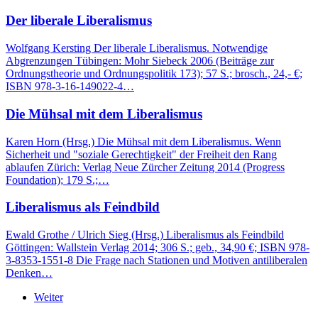
Der liberale Liberalismus
Wolfgang Kersting Der liberale Liberalismus. Notwendige
Abgrenzungen Tübingen: Mohr Siebeck 2006 (Beiträge zur
Ordnungstheorie und Ordnungspolitik 173); 57 S.; brosch., 24,- €;
ISBN 978-3-16-149022-4…
Die Mühsal mit dem Liberalismus
Karen Horn (Hrsg.) Die Mühsal mit dem Liberalismus. Wenn
Sicherheit und "soziale Gerechtigkeit" der Freiheit den Rang
ablaufen Zürich: Verlag Neue Zürcher Zeitung 2014 (Progress
Foundation); 179 S.;…
Liberalismus als Feindbild
Ewald Grothe / Ulrich Sieg (Hrsg.) Liberalismus als Feindbild
Göttingen: Wallstein Verlag 2014; 306 S.; geb., 34,90 €; ISBN 978-
3-8353-1551-8 Die Frage nach Stationen und Motiven antiliberalen
Denken…
Weiter