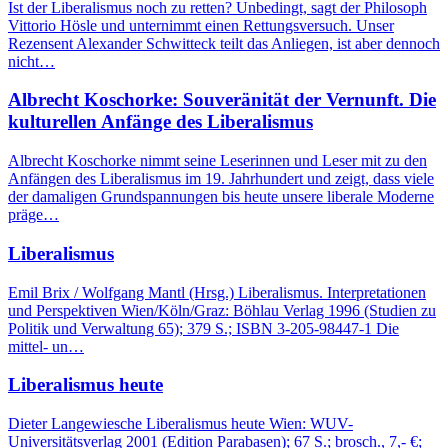
Ist der Liberalismus noch zu retten? Unbedingt, sagt der Philosoph
Vittorio Hösle und unternimmt einen Rettungsversuch. Unser
Rezensent Alexander Schwitteck teilt das Anliegen, ist aber dennoch
nicht…
Albrecht Koschorke: Souveränität der Vernunft. Die
kulturellen Anfänge des Liberalismus
Albrecht Koschorke nimmt seine Leserinnen und Leser mit zu den
Anfängen des Liberalismus im 19. Jahrhundert und zeigt, dass viele
der damaligen Grundspannungen bis heute unsere liberale Moderne
präge…
Liberalismus
Emil Brix / Wolfgang Mantl (Hrsg.) Liberalismus. Interpretationen
und Perspektiven Wien/Köln/Graz: Böhlau Verlag 1996 (Studien zu
Politik und Verwaltung 65); 379 S.; ISBN 3-205-98447-1 Die
mittel- un…
Liberalismus heute
Dieter Langewiesche Liberalismus heute Wien: WUV-
Universitätsverlag 2001 (Edition Parabasen); 67 S.; brosch., 7,- €;