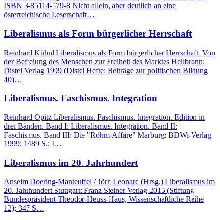
ISBN 3-85114-579-8 Nicht allein, aber deutlich an eine
österreichische Leserschaft…
Liberalismus als Form bürgerlicher Herrschaft
Reinhard Kühnl Liberalismus als Form bürgerlicher Herrschaft. Von
der Befreiung des Menschen zur Freiheit des Marktes Heilbronn:
Distel Verlag 1999 (Distel Hefte: Beiträge zur politischen Bildung
40)…
Liberalismus. Faschismus. Integration
Reinhard Opitz Liberalismus. Faschismus. Integration. Edition in
drei Bänden. Band I: Liberalismus. Integration. Band II:
Faschismus. Band III: Die "Röhm-Affäre" Marburg: BDWi-Verlag
1999; 1489 S.; I…
Liberalismus im 20. Jahrhundert
Anselm Doering-Manteuffel / Jörn Leonard (Hrsg.) Liberalismus im
20. Jahrhundert Stuttgart: Franz Steiner Verlag 2015 (Stiftung
Bundespräsident-Theodor-Heuss-Haus, Wissenschaftliche Reihe
12); 347 S…