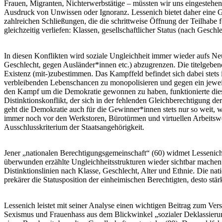
Frauen, Migranten, Nichterwerbstätige – müssten wir uns eingestehen:
Ausdruck von Unwissen oder Ignoranz. Lessenich bietet daher eine Ge
zahlreichen Schließungen, die die schrittweise Öffnung der Teilhabe 
gleichzeitig verliefen: Klassen, gesellschaftlicher Status (nach Gesch
In diesen Konflikten wird soziale Ungleichheit immer wieder aufs Neu
Geschlecht, gegen Ausländer*innen etc.) abzugrenzen. Die titelgeben
Existenz (mit-)zubestimmen. Das Kampffeld befindet sich dabei stets i
verbleibenden Lebenschancen zu monopolisieren und gegen ein jeweils
den Kampf um die Demokratie gewonnen zu haben, funktionierte dieses
Distinktionskonflikt, der sich in der fehlenden Gleichberechtigung d
geht die Demokratie auch für die Gewinner*innen stets nur so weit, w
immer noch vor den Werkstoren, Bürotürmen und virtuellen Arbeitswel
Ausschlusskriterium der Staatsangehörigkeit.
Jener „nationalen Berechtigungsgemeinschaft“ (60) widmet Lessenich e
überwunden erzählte Ungleichheitsstrukturen wieder sichtbar machen:
Distinktionslinien nach Klasse, Geschlecht, Alter und Ethnie. Die nat
prekärer die Statusposition der einheimischen Berechtigten, desto s
Lessenich leistet mit seiner Analyse einen wichtigen Beitrag zum Vers
Sexismus und Frauenhass aus dem Blickwinkel „sozialer Deklassierun