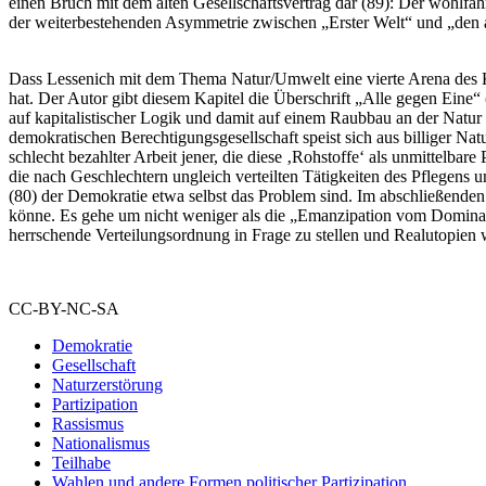
einen Bruch mit dem alten Gesellschaftsvertrag dar (89): Der wohlfahr
der weiterbestehenden Asymmetrie zwischen „Erster Welt“ und „den a
Dass Lessenich mit dem Thema Natur/Umwelt eine vierte Arena des Kam
hat. Der Autor gibt diesem Kapitel die Überschrift „Alle gegen Eine“ 
auf kapitalistischer Logik und damit auf einem Raubbau an der Natur 
demokratischen Berechtigungsgesellschaft speist sich aus billiger Na
schlecht bezahlter Arbeit jener, die diese ‚Rohstoffe‘ als unmittelba
die nach Geschlechtern ungleich verteilten Tätigkeiten des Pflegens 
(80) der Demokratie etwa selbst das Problem sind. Im abschließenden 
könne. Es gehe um nicht weniger als die „Emanzipation vom Dominan
herrschende Verteilungsordnung in Frage zu stellen und Realutopien wi
CC-BY-NC-SA
Demokratie
Gesellschaft
Naturzerstörung
Partizipation
Rassismus
Nationalismus
Teilhabe
Wahlen und andere Formen politischer Partizipation