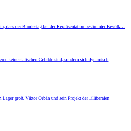
hin, dass der Bundestag bei der Repräsentation bestimmter Bevölk…
eme keine statischen Gebilde sind, sondern sich dynamisch
Lager groß. Viktor Orbán und sein Projekt der „illiberalen