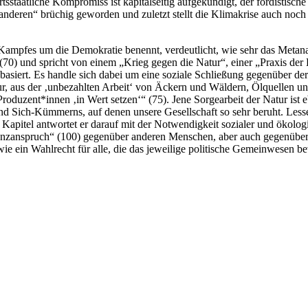
tsstaatliche Kompromiss ist kapitalseitig aufgekündigt, der fordistisc
nderen“ brüchig geworden und zuletzt stellt die Klimakrise auch noch 
pfes um die Demokratie benennt, verdeutlicht, wie sehr das Metanarra
(70) und spricht von einem „Krieg gegen die Natur“, einer „Praxis der 
basiert. Es handle sich dabei um eine soziale Schließung gegenüber de
tur, aus der ‚unbezahlten Arbeit‘ von Äckern und Wäldern, Ölquellen u
re Produzent*innen ‚in Wert setzen‘“ (75). Jene Sorgearbeit der Natur i
und Sich-Kümmerns, auf denen unsere Gesellschaft so sehr beruht. Lesse
Kapitel antwortet er darauf mit der Notwendigkeit sozialer und ökologis
zanspruch“ (100) gegenüber anderen Menschen, aber auch gegenüber d
e ein Wahlrecht für alle, die das jeweilige politische Gemeinwesen bev